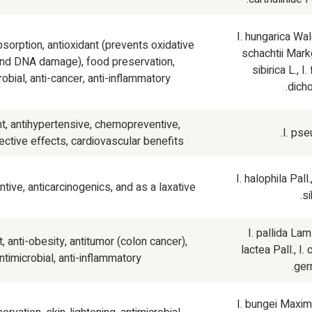
I. hungarica
Wald
bsorption, antioxidant (prevents oxidative
schachtii
Markg
nd DNA damage), food preservation,
sibirica
L.,
I.
robial, anti-cancer, anti-inflammatory.
dich
nt, antihypertensive, chemopreventive,
I. ps
ctive effects, cardiovascular benefits.
I. halophila
Pall.
ive, anticarcinogenics, and as a laxative
si
I. pallida
Lam
t, anti-obesity, antitumor (colon cancer),
lactea
Pall.,
I. 
ntimicrobial, anti-inflammatory.
ger
I. bungei
Maxim