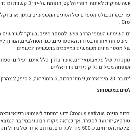
 הלקט, הנפתח על-ידי 3 קשוות ובו זרעים מרובים, כדוריים או מזוותים.
יבשות. בולט מספרם של הסוגים המשמשים בגינון, או בחקלאות
ום השימוש העממי הרחב שיש למספר מינים, בעיקר לשורשים
ר משפחות אחרות בסדרת האספרגיים, כגון הסחלביים, המרוקליי
של מספר מינים משמשים כמייצבים בתעשיית הבשמים.
ון גדול של פלאבונואידים, אשר בדרך כלל אינם רעילים. ספונ
שפחה מכילים גליקוזידים קרדיאליים.
לטים במשפחה:
מבין מיני הכרכום, הכרכום התרבותי או כרכום הגינה rocus sativus
טורקיה, יוון ועד לספרד, אך כנראה מקורו הבוטני במין בר הנמצא 