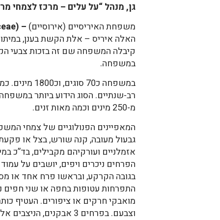
גן, מנהל “על עלים – מרכז לצמחי מרפ
משפחת האיריסיים (אירוסיים)
– (Iridaceae)
האלה איריס – אלת הקשת בענן, במיתולוג
קיבלה המשפחה שם זה בזכות צבעי ה
במשפחה.
במשפחה כ70 סוגים, 
רב-שנתיים. הסוג הידוע ביותר במשפחה 
מ-250 מינים וכמה מאות זנים.
המאפיינים הפנולוגיים של צמחי המשפ
גבעול מעובה, קנה שורש, בצל או פקעת.
אזמלניים ועורקיהם מקבילים, בד”כ במי
הפרחים ניכרים ויפים, יושבים על עמו
בגובה הקרקע, ובראשו פרח אחד או מס
התפרחות עטופות בחפה או שני חפים נגד