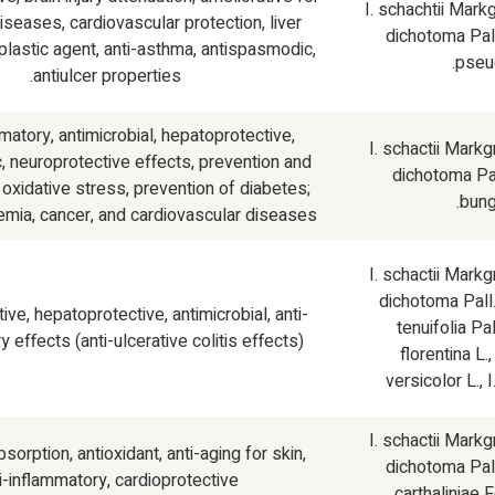
I. schachtii
Markg
iseases, cardiovascular protection, liver
dichotoma
Pal
oplastic agent, anti-asthma, antispasmodic,
pseu
antiulcer properties.
matory, antimicrobial, hepatoprotective,
I. schactii
Markgr
, neuroprotective effects, prevention and
dichotoma
Pal
f oxidative stress, prevention of diabetes;
bung
emia, cancer, and cardiovascular diseases.
I. schactii
Markgr
dichotoma
Pall
ve, hepatoprotective, antimicrobial, anti-
tenuifolia
Pal
 effects (anti-ulcerative colitis effects).
florentina
L.
versicolor
L.,
I
I. schactii
Markgr
bsorption, antioxidant, anti-aging for skin,
dichotoma
Pal
i-inflammatory, cardioprotective.
carthaliniae
F