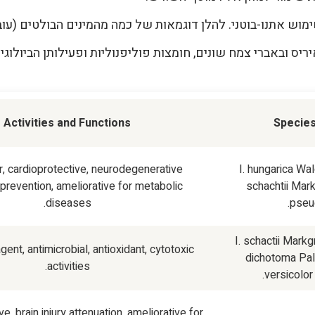
Activities and Functions
Specie
r, cardioprotective, neurodegenerative
I. hungarica
Wal
prevention, ameliorative for metabolic
schachtii
Mark
diseases.
pseu
I. schactii
Markgr
gent, antimicrobial, antioxidant, cytotoxic
dichotoma
Pal
activities.
versicolor
e, brain injury attenuation, ameliorative for