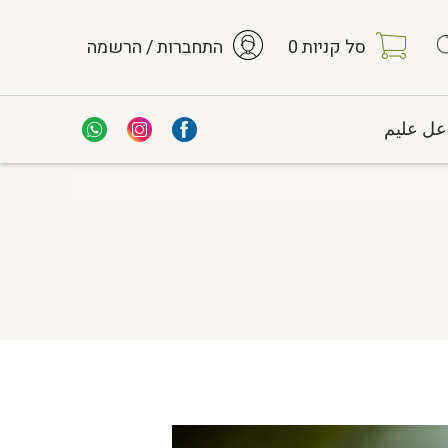
סל קניות
0
התחברות / הרשמה
عل عليم