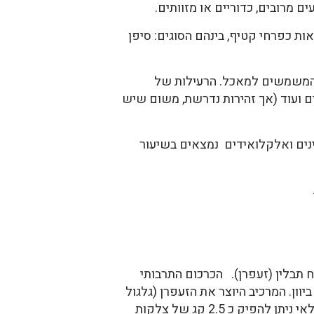
 כפרחי קטיף, בינהם הסוגים: סיפן
 המשמשים למאכל. הרעילות של
ם ועוד (אך זהירות נדרשת, משום שיש
ינים ואלקלואידים נמצאים בשיעור
C ידוע במיוחד לשימוש רפואי וכצמח תבלין (זעפרן). הכרכום התרבותי
ביוון. המרכיב היוצר את הזעפרן (גלגול
המילה מערבית ומשמעותה “צהוב”) הוא צלקות הפרחים, כ-500 מהן לכל גרם. מדונם אחד של גידול חקלאי ניתן להפיק כ 2.5 קג של צלקות