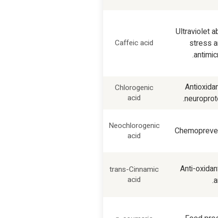
Ultraviolet a
Caffeic acid
stress a
antimic
Antioxida
Chlorogenic
acid
neuroprote
Neochlorogenic
Chemoprevent
acid
Anti-oxidan
trans
-Cinnamic
acid
a