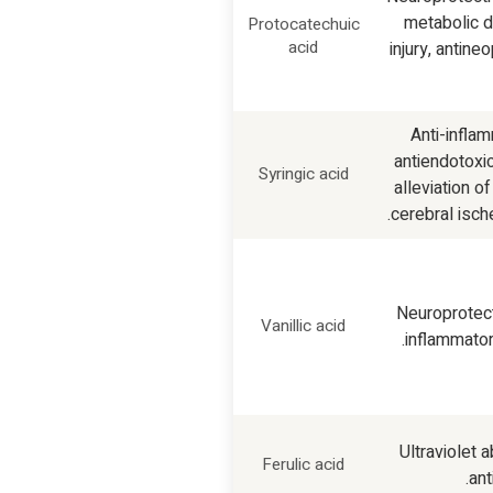
metabolic d
Protocatechuic
acid
injury, antine
Anti-inflam
antiendotoxic
Syringic acid
alleviation o
cerebral isch
Neuroprotecti
Vanillic acid
inflammatory
Ultraviolet a
Ferulic acid
ant