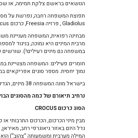
הנושאים בראשם צלקת תמימה, או שסועה עמוקות לאונות. הפרי
תפוצת המשפחה רחבה, נפרשת על מספר 
Gladiolus , פרזיה Freesia, כרכום Crocus .
מבחינה רפואית, המשפחה מעניינת מש
מרבית המינים היא נמוכה, בניגוד למספ
במשפחה גם מינים רעילים!). שורשים 
חומרים פעילים: המשפחה מצטיינת במגו
נמוך יחסית. מספר סוגים אפריקאים במ
בישראל מונה המשפחה 38 מינים, הגדלים בר: 20 מיני איריס, 9 מיני כרכום, 5 רומוליאה, 2 סיפן, 2 צהרון.
נרחיב תיאורם של כמה מהסוגים הבו
הסוג כרכום
CROCUS
גדל היום באזור גיאוגרפי רחב, מאיראן, 