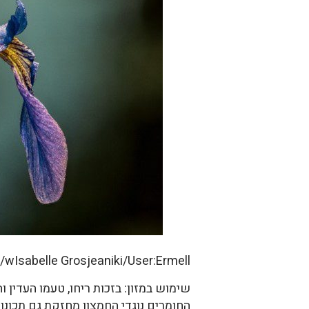
g/wIsabelle Grosjeaniki/User:Ermell
שימוש במזון: בזכות ריחו, טעמו העדי
החומרים נוגדי החמצון מחזקת גם תכונו