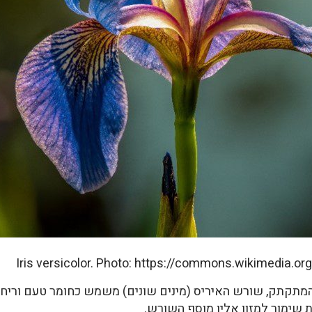
Iris versicolor. Photo: https://commons.wikimedia.or
ן והמתקתק, שורש האיריס (מינים שונים) משמש כחומר טעם וריח
ת שימור למזון אליו מוסף השורש.