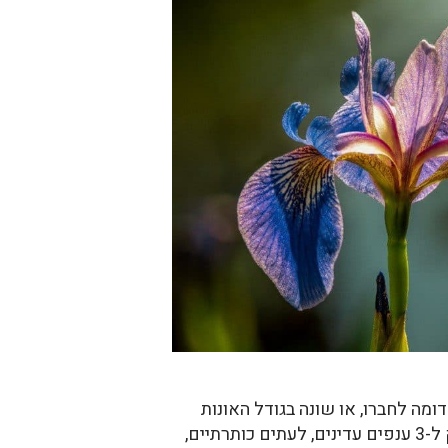
ני דורים, כל דור דומה לחברו, או שונה בגודל האונות
וצבעם. בפרחים 3 אבקנים, הניצבים אל מול אונות העטיף החיצוניות. השחלה תחתית. עמוד-העלי מחולק ל-3 ענפים עדינים, לעתים כותרתיים,