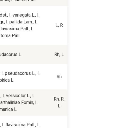
st.,
I. variegata
L.,
I.
r.,
I. pallida
Lam.,
I.
L, R
 flavissima
Pall.,
I.
otoma
Pall.
eudacorus
L.
Rh, L
,
I. pseudacorus L.
,
I.
Rh
birica
L.
.,
I. versicolor
L.,
I.
Rh, R,
carthaliniae
Fomin,
I.
L
manica
L.
,
I. flavissima
Pall.,
I.