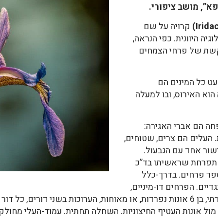
א”, מושב ציפורי.
קרויה על שם
יה היוונית. כפי הנראה,
קשת של פרחי הצמחים
וכ1800 מינים. כמעט כל המינים הם
הוא האירוס, ובו למעלה
חה הם אברי האגירה:
 העלים הם צרים, שטוחים,
שור אחד עם הגבעול.
ד תפרחת שראשיתו בד”כ
פר פרחים. בדרך-כלל
יים. הפרחים דו-מיניים,
מואבקי חרקים או ציפורים. העטיף כותרתי, בן 6 אונות נפרדות, או מאוחות, הערוכות בש