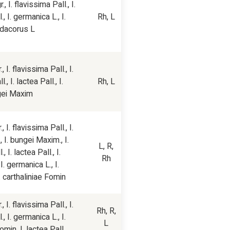
r.,
I. flavissima
Pall.,
I.
l.,
I. germanica
L.,
I.
Rh, L
dacorus
L.
.,
I. flavissima
Pall.,
I.
l.,
I. lactea
Pall.,
I.
Rh, L
ei
Maxim.
.,
I. flavissima
Pall.,
I.
.,
I. bungei
Maxim.,
I.
L, R,
l.,
I. lactea
Pall.,
I.
Rh
,
I. germanica
L.,
I.
. carthaliniae
Fomin
.,
I. flavissima
Pall.,
I.
Rh, R,
l.,
I. germanica
L.,
I.
L
omin,
I. lactea
Pall.