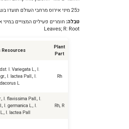
כ25 מיני אירוס מרחבי העולם תועדו בשימוש אתנו-בוטני. להלן דוגמאות של כמה מהמינים הבולטים (עובד מהמקור):
טבלה:
Leaves; R: Root
Plant
s Resources
Part
dst.
I. Variegata
L.,
I.
gr.,
I. lactea
Pall.,
I.
Rh
dacorus
L.
.,
I. flavissima
Pall.,
I.
l.,
I. germanica
L.,
I.
Rh, R
L.,
I. lactea
Pall.