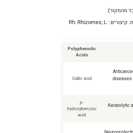
חומרים פעילים המצויים במיני איריס ובאברי צמח שונים, חומצות פוליפנוליות ופעילותן הביולוגית. קיצורים: Rh: Rhizomes; L:
Polyphenolic
Acids
Anticance
Gallic acid
diseases 
p
-
Keratolytic a
hydoxybenzoic
acid
Neuroprotectiv