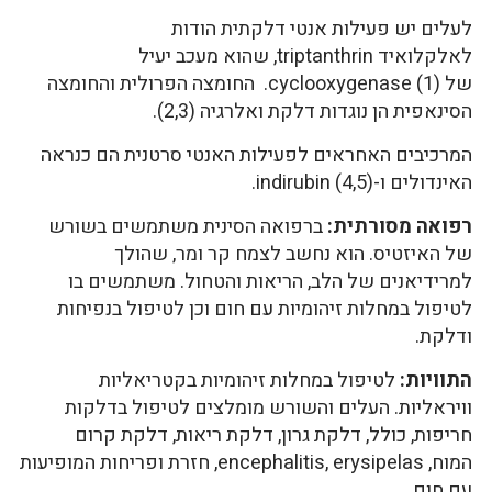
לעלים יש פעילות אנטי דלקתית הודות
לאלקלואיד triptanthrin, שהוא מעכב יעיל
של cyclooxygenase (1). החומצה הפרולית והחומצה
הסינאפית הן נוגדות דלקת ואלרגיה (2,3).
המרכיבים האחראים לפעילות האנטי סרטנית הם כנראה
האינדולים ו-indirubin (4,5).
רפואה מסורתית:
ברפואה הסינית משתמשים בשורש
של האיזטיס. הוא נחשב לצמח קר ומר, שהולך
למרידיאנים של הלב, הריאות והטחול. משתמשים בו
לטיפול במחלות זיהומיות עם חום וכן לטיפול בנפיחות
ודלקת.
התוויות:
לטיפול במחלות זיהומיות בקטריאליות
וויראליות. העלים והשורש מומלצים לטיפול בדלקות
חריפות, כולל, דלקת גרון, דלקת ריאות, דלקת קרום
המוח, encephalitis, erysipelas, חזרת ופריחות המופיעות
עם חום.