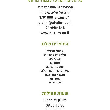
על עלים – מרכז לצמחי מרפא
החרובים 8, מושב ציפורי
וויז: על עלים ציפורי
ד"נ המוביל, 1791000
alalim@al-alim.co.il
04-6464848
www.al-alim.co.il
המוצרים שלנו
צמחי מרפא
חליטות להנאה
תבלינים
שמנים
תוספי תזונה
מינרלים וחומרי גלם
מוצרי מורינגה
פטריות
אביזרים
שעות פעילות
ראשון עד חמישי
08:30-16:30