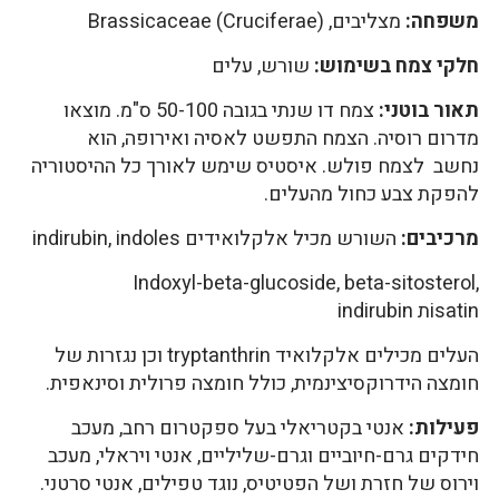
משפחה:
מצליבים, Brassicaceae (Cruciferae)
חלקי צמח בשימוש:
שורש, עלים
תאור בוטני:
צמח דו שנתי בגובה 50-100 ס"מ. מוצאו
מדרום רוסיה. הצמח התפשט לאסיה ואירופה, הוא
נחשב לצמח פולש. איסטיס שימש לאורך כל ההיסטוריה
להפקת צבע כחול מהעלים.
מרכיבים:
השורש מכיל אלקלואידים indirubin, indoles
Indoxyl-beta-glucoside, beta-sitosterol,
isatinת indirubin
העלים מכילים אלקלואיד tryptanthrin וכן נגזרות של
חומצה הידרוקסיצינמית, כולל חומצה פרולית וסינאפית.
פעילות:
אנטי בקטריאלי בעל ספקטרום רחב, מעכב
חידקים גרם-חיוביים וגרם-שליליים, אנטי ויראלי, מעכב
וירוס של חזרת ושל הפטיטיס, נוגד טפילים, אנטי סרטני.