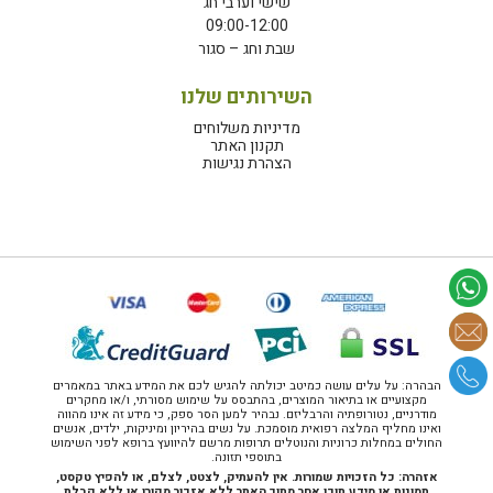
שישי וערבי חג
09:00-12:00
שבת וחג – סגור
השירותים שלנו
מדיניות משלוחים
תקנון האתר
הצהרת נגישות
הבהרה: על עלים עושה כמיטב יכולתה להגיש לכם את המידע באתר במאמרים
מקצועיים או בתיאור המוצרים, בהתבסס על שימוש מסורתי, ו/או מחקרים
מודרניים, נטורופתיה והרבליזם. נבהיר למען הסר ספק, כי מידע זה אינו מהווה
ואינו מחליף המלצה רפואית מוסמכת. על נשים בהיריון ומיניקות, ילדים, אנשים
החולים במחלות כרוניות והנוטלים תרופות מרשם להיוועץ ברופא לפני השימוש
בתוספי תזונה.
אזהרה: כל הזכויות שמורות. אין להעתיק, לצטט, לצלם, או להפיץ טקסט,
תמונות או מידע תוכן אחר מתוך האתר ללא אזכור מקורו או ללא קבלת