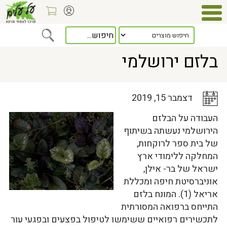
Home
>
כלל המאמרים
> בלזם ירושלמי
בלזם ירושלמי
דצמבר 15, 2019
העבודה על הבלזם
הירושלמי נעשתה בשיתוף
של בית ספר לרוקחות,
המחלקה ללימודי ארץ
ישראל של בר- אילן,
אוניברסיטת חיפה ומכללת
אריאל (1). המונח בלזם
התייחס ברפואה המסורתית
לתכשירים רפואיים ששימשו לטיפול בפצעים ובפגעי עור