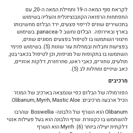
לקראת סוף המאה ה-19 ותחילת המאה ה-20, עם
התפתחות הרפואה הקונבנציונלית והעליה בשימוש
בתכשירים שונים לריפוי פצעים, ירד הבלזם מחשיבותו
בארץ ובאירופה. הבלזם נחשב ל-panacea. בשימוש
חיצוני השתמשו בו לטיפול בפצעים מסוגים שונים,
בפציעות וחבלות ובמחלות עור שונות (5). בשימוש פנימי
השתמשו בו בתקופות של מגיפות, וכן לטיפול בכאבי בטן,
תולעים, טחורים, כאבי ראש, סחרחורת, דלקות אוזניים,
כאב שיניים ומחלות לב (5).
מרכיבים
הפורמולה של הבלזם כפי שנמצאה בארכיב של המנזר
הכיל ארבעה מרכיבים: Olibanum, Myrrh, Mastic Aloe.
Olibanum הוא השרף של הלבונה- Boswellia שהרבו
להשתמש בו כקטורת. שרף הלבונה הוא בעל פעילות אנטי
דלקתית יעילה ביותר (6). Myrrh הוא השרף