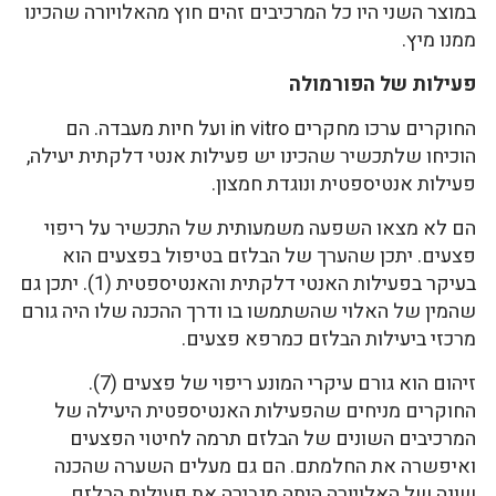
במוצר השני היו כל המרכיבים זהים חוץ מהאלויורה שהכינו
ממנו מיץ.
פעילות של הפורמולה
החוקרים ערכו מחקרים in vitro ועל חיות מעבדה. הם
הוכיחו שלתכשיר שהכינו יש פעילות אנטי דלקתית יעילה,
פעילות אנטיספטית ונוגדת חמצון.
הם לא מצאו השפעה משמעותית של התכשיר על ריפוי
פצעים. יתכן שהערך של הבלזם בטיפול בפצעים הוא
בעיקר בפעילות האנטי דלקתית והאנטיספטית (1). יתכן גם
שהמין של האלוי שהשתמשו בו ודרך ההכנה שלו היה גורם
מרכזי ביעילות הבלזם כמרפא פצעים.
זיהום הוא גורם עיקרי המונע ריפוי של פצעים (7).
החוקרים מניחים שהפעילות האנטיספטית היעילה של
המרכיבים השונים של הבלזם תרמה לחיטוי הפצעים
ואיפשרה את החלמתם. הם גם מעלים השערה שהכנה
שונה של האלויורה היתה מגבירה את פעילות הבלזם