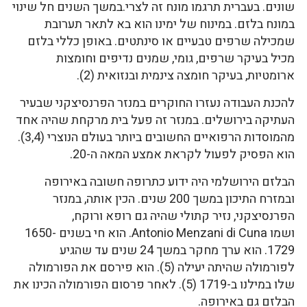
שונים. בעברית תרגמו מונח זה לצרי.במשך השנים חל שינוי
במונח בלזם. במינוח של ימינו הוא בא לתאר תערובת
שמכילה שרפים טבעיים או סינתטים. באופן כללי בלזם
מכיל בעיקר שרפים, גומי, שמנים נדיפים וחומצות
ארומטיות, בעיקר חומצה צינמית ובנזואית (2).
להכנת העבודה נעזרו החוקרים במנזר הפרנסיצקני שבעיר
העתיקה בירושלים. במנזר זה פעל בית מרקחת שהיה אחד
מהמוסדות הרפואיים החשובים ביותר בעולם הנוצרי (3,4).
הוא הפסיק לפעול לקראת אמצע המאה ה-20.
הבלזם הירושלמי היה ידוע כתרופה חשובה באירופה
ובמזרח התיכון במשך 200 שנים. הכין אותה, במנזר
הפרנסיצקני, נזיר קתולי שהיה גם רופא ורוקח,
ושמו Antonio Menzani di Cuna. הוא חי בשנים 1650-
1729. הוא ערך מחקר במשך 24 שנים עד שהגיע
לפורמולה שהיתה יעילה (5). הוא פירסם את הפורמולה
שלו במילנו ב-1719 (5). לאחר פרסום הפורמולה הכינו את
הבלזם גם באירופה.