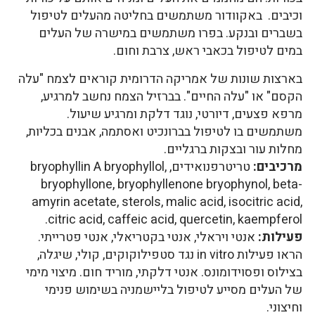
וכיבים. באקוודור משתמשים בחליטה מהעלים לטיפול
בשברים ובנקע. בפרו משתמשים במישרה של העלים
במים לטיפול בכאבי ראש, צרבת וחום.
בארצות שונות של אמריקה הדרומית קוראים לצמח "עלה
הקסם" או "עלה החיים". בברזיל הצמח נחשב למרגיע,
מרפא פצעים, דיורטי, נוגד דלקת ומרגיע שיעול.
משתמשים בו לטיפול בברונכיט ואסתמה, אבנים בכליות,
מחלות עור ובצקות ברגליים.
מרכיבים:
טריטרפנואידים, bryophyllin A bryophyllol,
bryophyllone, bryophyllenone bryophynol, beta-
amyrin acetate, sterols, malic acid, isocitric acid,
citric acid, caffeic acid, quercetin, kaempferol.
פעילות:
אנטי ויראלי, אנטי בקטריאלי, אנטי פטרייתי.
הראו פעילות in vitro נגד סטפילוקוקים, קולי, שיגלה,
בצילוס ופסוידומונס. אנטי דלקתי, מוריד חום. מיצוי מימי
של העלים מסייע לטיפול בליישמניה בשימוש פנימי
וחיצוני.