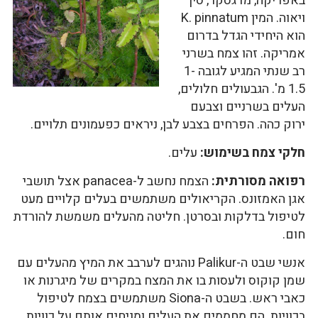
באפריקה, מדגסקר, סין
ויאוה. המין K. pinnatum
הוא היחידי הגדל בדרום
אמריקה. זהו צמח בשרני
רב שנתי המגיע לגובה 1-
1.5 מ'. הגבעולים חלולים,
העלים בשרניים וצבעם
ירוק כהה. הפרחים בצבע לבן, ניראים כפעמונים תלויים.
חלקי צמח בשימוש:
עלים.
רפואה מסורתית:
הצמח נחשב ל-panacea אצל תושבי
אגן האמזונס. הקריאולים משתמשים בעלים קלויים מעט
לטיפול בדלקות ובסרטן. חליטה מהעלים משמשת להורדת
חום.
אנשי שבט ה-Palikur נוהגים לערבב את המיץ מהעלים עם
שמן קוקוס ולעסות בו את המצח במקרים של מיגרנות או
כאבי ראש. בשבט ה-Siona משתמשים בצמח לטיפול
בכוויות. הם מחממים את העלים ומניחים אותם על כוויות