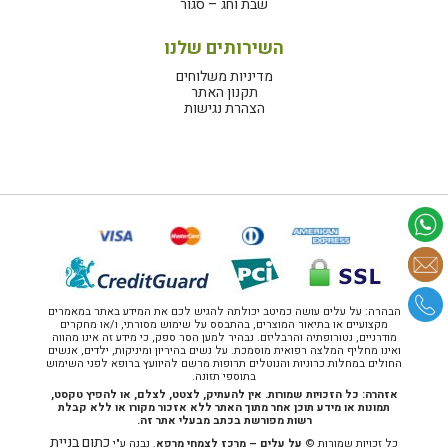
שבת וחג – סגור
השירותים שלנו
מדיניות משלוחים
תקנון האתר
הצהרת נגישות
הבהרה: על עלים עושה כמיטב יכולתה להגיש לכם את המידע באתר במאמרים
מקצועיים או בתיאור המוצרים, בהתבסס על שימוש מסורתי, ו/או מחקרים
מודרניים, נטורופתיה והרבליזם. נבהיר למען הסר ספק, כי מידע זה אינו מהווה
ואינו מחליף המלצה רפואית מוסמכת. על נשים בהיריון ומיניקות, ילדים, אנשים
החולים במחלות כרוניות והנוטלים תרופות מרשם להיוועץ ברופא לפני השימוש
בתוספי תזונה.
אזהרה: כל הזכויות שמורות. אין להעתיק, לצטט, לצלם, או להפיץ טקסט,
תמונות או מידע תוכן אחר מתוך האתר ללא אזכור מקורו או ללא קבלת
רשות מפורשת בכתב מבעלי אתר זה.
כתום בניית
כל זכויות שמורות ©
על עלים – מרכז לצמחי מרפא
. נבנה ע"י