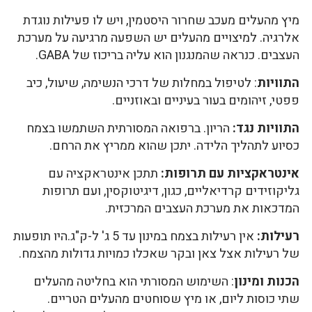
מיץ מהעלים מעכב שחרור היסטמין, ויש לו פעילות נוגדת
אלרגיה. למיצויים מהעלים יש השפעה מרגיעה על מערכת
העצבים. כנראה שהמנגנון הוא עליה בריכוז של GABA.
התוויות
: לטיפול במחלות של דרכי הנשימה, שיעול, כיב
פפטי, זיהומים בעור בעיניים ובאוזניים.
התוויות נגד:
הריון. ברפואה המסורתית השתמשו בצמח
כסיוע לתהליך הלידה. יתכן שהוא ממריץ את הרחם.
אינטראקציות עם תרופות:
תתכן אינטראקציה עם
גליקוזידים קרדיאליים, כגון, דיגיטוקסין, ועם תרופות
המדכאות את מערכת העצבים המרכזית.
רעילות:
אין רעילות בצמח במינון עד 5 ג' ל-ק"ג.היו תופעות
של רעילות אצל צאן ובקר שאכלו כמויות גדולות מהצמח.
הכנות ומינון
: השימוש המסורתי הוא בחליטה מהעלים
שתי כוסות ליום, או מיץ שסוחטים מהעלים הטריים.