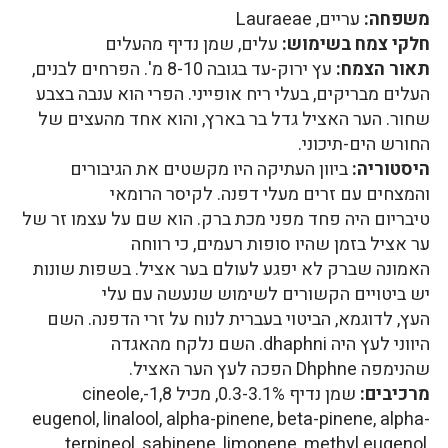
משפחה:
עריים, Lauraeae
חלקי צמח בשימוש:
עלים, שמן נדיף מהעלים
תאור הצמח:
עץ ירוק-עד בגובה 8-10 מ'. הפרחים לבנים,
העלים מבריקים, בעלי ריח אופייני. הפרי הוא ענבה בצבע
שחור. הער האציל גדל בר בארץ, והוא אחד מהעצים של
החורש הים-תיכוני.
היסטוריה:
ביוון העתיקה היו מקשטים את הגיבורים
והמצחים עם זרים מעלי דפנה. לקיסר הרומאי
טיבריום היה פחד מפני מכת ברק. הוא שם על עצמו זר של
ער אציל בזמן שהיו סופות רעמים, כי רווחה
האמונה שברק לא יפגע לעולם בער אציל. בשפות שונות
יש ביטויים הקשורים לשימוש שנעשה עם עלי
העץ, לדוגמא, הביטוי בעברית לנוח על זרי הדפנה. השם
היווני לעץ היה dhaphni. השם נלקח מהאגדה
שהנימפה Dhphne הפכה לעץ הער האציל.
מרכיבים:
שמן נדיף 0.3-3.1%, מכיל 1,8-cineole,
eugenol, linalool, alpha-pinene, beta-pinene, alpha-
terpineol, sabinene, limonene, methyl eugenol,