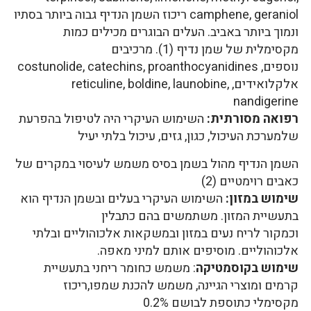
camphene, geraniol ריכוז השמן הנדיף גבוה ביותר בסתיו
ונמוך ביותר באביב. העלים הבוגרים מכילים כמות
מקסימלית של שמן נדיף (1). מרכיבים
נוספים, costunolide, catechins, proanthocyanidines
אלקלואידים, reticuline, boldine, launobine,
nandigerine
רפואה מסורתית:
השימוש העיקרי היה לטיפול בהפרעת
שלמערכת העיכול, כגון, גזים, עיכול בלתי יעיל
השמן הנדיף מהול בשמן בסיס משמש לעיסוי במקרים של
כאבים רוימטיים (2)
שימוש במזון:
השימוש העיקרי בעלים ובשמן הנדיף הוא
בתעשיית המזון. משתמשים בהם כתבלין
וכמקור לריח נעים במזון ובמשקאות אלכוהוליים ובלתי
אלכוהוליים. מוסיפים אותם למיני מאפה.
שימוש בקוסמטיקה
: משמש כחומר ריחני בתעשיית
קרמים ומוצרי הגיינה, משמש להכנת שמפו,ריכוז
מקסימלי כתוספת לבושם 0.2%