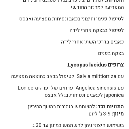
התוויות:
למקרים של כאב בגלל סטגנציה של דם
המפריעה למחזור החודשי
לטיפול פנימי וחיצוני בכאב ונפיחות מפציעה ואבסס
לטיפול בבצקת אחרי לידה
כאבים בדרכי השתן אחרי לידה
בצקת בפנים
צרופים
Lycopus lucidus
:
עם Salvia milttiorriza לטיפול בכאב כתוצאה מפציעה
עם Angelica sinensis ופרחים של יערה-Lonicera
japonica לכאבים ונפיחות בגלל אבצס.
התוויות נגד:
להשתמש בזהירות במשך ההיריון
מינון:
3-9 ג' ליום
בשימוש חיצוני ניתן להשתמש במינון עד 30 ג'