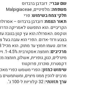
שם עברי:
דובדבן ברבדוס
משפחה:
מלפיגיים, Malpigiaceae
חלקי צמח בשימוש
: פרי
תאור הצמח:
דובדבן ברבדוס – אסרולה
הקריביים. הוא התפשט לאמריקה הדרומ
בצבע ורוד-אדום. הפרי הוא ענבה בעל 
אדום. טעמו חמוץ עד מתוק. הוא מכיל 2-3 זרעים קטנים וקשים.
מרכיבים:
מינרלים, כגון, גופרית, אשלגן, חומצה מאל
דקסטרוז, סוכרוז, פרוקטוז
שימוש כמזון:
הפרי משמש כפרי מאכל 
מרבים להכין ממנו מיצים, ומשתמשים בו כמקור 
ערך תזונתי:
32 קלוריות ל-100 ג'.