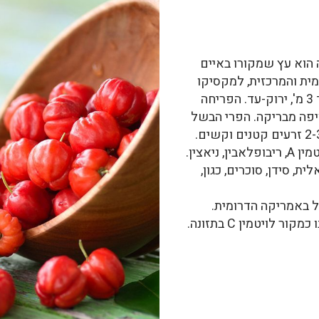
 הוא עץ שמקורו באיים
ית והמרכזית, למקסיקו
וטקסס. האסרולה הוא עץ קטן בגובה עד 3 מ', ירוק-עד. הפריחה
ציפה מבריקה. הפרי הבשל
חומצה אסקורבית 1-4.5%. ויטמין A, ריבופלאבין, ניאצין.
ית, סידן, סוכרים, כגון,
באמריקה הדרומית.
לויטמין C בתזונה.