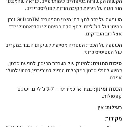
הקשות הקשורות בטיפולים כימותרפיים. כנראה שהמנגנון
הוא הגנה על ריריות הקיבה הודות לפוליסכרידים.
השפעה על יתר לחץ דם: מיצוי מהפטריה GrifronTM ניתן
במינון של 1 ג' ליום. לחץ הדם הסיסטולי והדיאסטולי ירד
אצל רוב הנבדקים.
השפעה על הכבד: הפטריה מסייעת לשיקום הכבד במקרים
של הפטיטיס כרוני.
סיכום התווית:
לחיזוק של מערכת החיסון, למניעת סרטן,
כסיוע לחולי סרטן המקבלים טיפול כמותירפי, כסיוע לחולי
איידס.
הכנות ומינון:
כמזון או כמירתח – 3-7 ג' ליום. יש גם
קפסולות.
רעילות
: אין.
מקורות