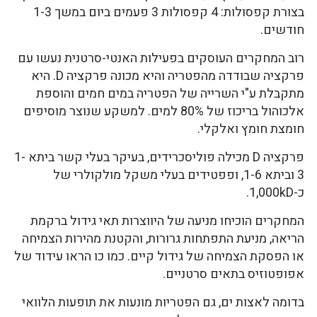
בצורת קפסולות: 4 קפסולות 3 פעמים ביום במשך 1-3
חודשים.
רוב המחקרים העוסקים בפעילות האנטי-סרטנית נעשו עם
פרקציה שבודדה מהפטריה והיא מכונה פרקציה D. היא
מתקבלת ע"י השרייה של הפטריה במים חמים והוספת
אלכוהול בריכוז של 80% למים. למשקע שנוצר מוסיפים
חומצת חומץ ואלקלי.
פרקציה D מכילה פוליסכרידים, בעיקר בעלי קשר ביתא 1-
3 וביתא 1-6, ופפטידים בעלי משקל מולקולרי של
כ-1,000kD.
המחקרים הוכיחו מניעה של היווצרות תאי גידול ברקמת
הריאה, מניעת התפתחות גרורות, והקטנת מהירות הצמיחה
או הפסקת הצמיחה של גידול קיים. כמו כו הראו עידוד של
אפופטוזיס בתאים סרטניים.
בדומה לאצות ים, גם הפטריות מונעות את תופעות הלוואי