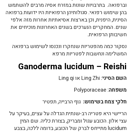
וברפואה. בתרבויות שונות במזרח אסיה מרבים להשתמש
בהן שימוש רפואי. סגולותיהן הרפואיות היו ידועות ברפואה
הסינית, היפנית, וכן בארצות אסיאתיות אחרות מזה אלפי
שנים. המחקרים הנערכים בשנים האחרונות מוכיחים את
חשיבותן הרפואית.
נסקור כמה מהפטריות שנחקרו ונכנסו לשימוש ברפואה
המשלימה ונחשבות לפטריות מרפא
Ganoderma lucidum – Reishi
השם הסיני
: Ling Zhi או Ling qi
משפחה
: Polyporaceae
חלקי צמח בשימוש:
גוף הרבייה, תפטיר
הריישי היא פטריה רב-שנתית הגדלה על עצים, בעיקר על
עצי אלון. הכובע עגול ומבריק, בצורת כליה. שם המין
lucidum מתייחס לברק של הכובע, בדומה ללכה, בצבע