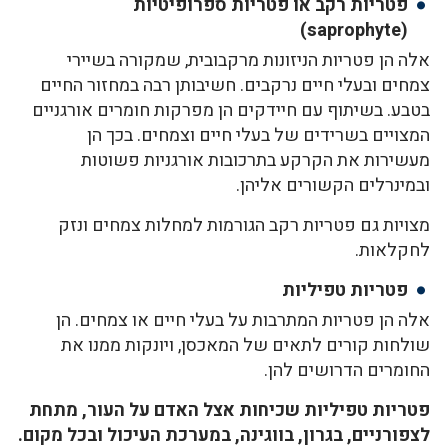
פטריות רקב או פטריות ספרופיטיות
(saprophyte)
אלה הן פטריות הניזונות מרקבובית, שמקורה בשיירי
צמחים ובעלי חיים נרקבים. חשיבותן רבה במחזור החיים
בטבע. בשיתוף עם חיידקים הן מפרקות חומרים אורגניים
המצויים בשרידים של בעלי חיים וצמחים. בכך הן
מעשירות את הקרקע בתרכובות אורגניות פשוטות
ובמינרלים הקשורים אליהן.
מצויות גם פטריות רקב הגורמות למחלות צמחים ונזק
לחקלאות.
פטריות טפיליות
אלה הן פטריות המתרבות על בעלי חיים או צמחים. הן
שולחות קורים לתאים של המאכסן, ויונקות ממנו את
החומרים הדרושים להן.
פטריות טפיליות שכיחות אצל האדם על העור, מתחת
לצפורניים, בגרון, בווגינה, במערכת העיכול ובכל מקום.