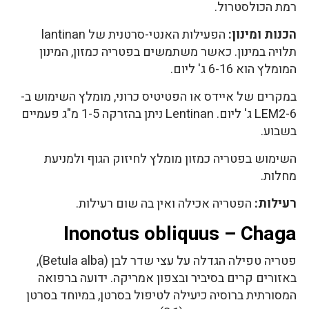
רמת הכולסטרול.
הכנות ומינון:
הפעילות האנטי-סרטנית של lantinan
תלויה במינון. כאשר משתמשים בפטריה כמזון, המינון
המומלץ הוא 6-16 ג' ליום.
במקרים של איידס או הפטיטיס כרוני, מומלץ השימוש ב-
LEM2-6 ג' ליום. Lentinan ניתן בהזרקה 1-5 מ"ג פעמיים
בשבוע.
השימוש בפטריה כמזון מומלץ לחיזוק הגוף ולמניעת
מחלות.
רעילות:
הפטריה אכילה ואין בה שום רעילות.
Inonotus obliquus – Chaga
פטריה טפילה הגדלה על עצי שדר לבן (Betula alba),
באזורים קרים בסיביר ובצפון אמריקה. ידועה ברפואה
המסורתית ברוסיה כיעילה לטיפול בסרטן, במיוחד בסרטן