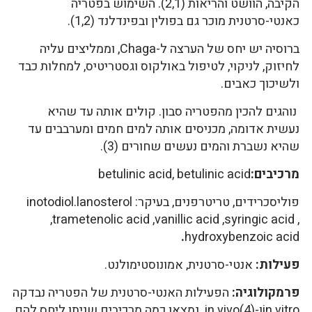
הקיבה, הוושט והריאות (2,1). השימוש בפטריה
כאנטי-סרטנית מוכר גם בפולין ובפינדלנד (1,2).
ברוסיה יש יחס של הערצה ל-Chaga, וממליצים עליה
לחיזוק, לניקוי, לטיפול באולקוס וגסטריטיס, למחלות כבד
ולשיכוך כאבים.
נוהגים להכין מהפטריה סבון. קולים אותה עד שהיא
נעשית אדומה, מכניסים אותה למים חמים ומערבבים עד
שהיא נשברת והמים נעשים שחורים (3).
מרכיבים:
betulinic acid, betulinic acid
פוליסכרידים, טריטרפנים, בעיקר: inotodiol.lanosterol
,trametenolic acid ,vanillic acid ,syringic acid ,
.
hydroxybenzoic acid
פעילות:
אנטי-סרטנית, אמונוסטימולנט.
פרמקולוגיה:
הפעילות האנטי-סרטנית של הפטריה נבדקה
in vitroו-in vivo(4). נמצאו כמה מרכיבים שניתן ליחס להם