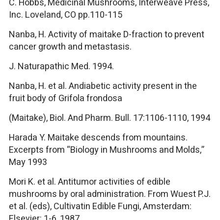
C. Hobbs, Medicinal Mushrooms, Interweave Press,
Inc. Loveland, CO pp.110-115
Nanba, H. Activity of maitake D-fraction to prevent
cancer growth and metastasis.
J. Naturapathic Med. 1994.
Nanba, H. et al. Andiabetic activity present in the
fruit body of Grifola frondosa
(Maitake), Biol. And Pharm. Bull. 17:1106-1110, 1994
Harada Y. Maitake descends from mountains.
Excerpts from “Biology in Mushrooms and Molds,”
May 1993
Mori K. et al. Antitumor activities of edible
mushrooms by oral administration. From Wuest P.J.
et al. (eds), Cultivatin Edible Fungi, Amsterdam:
Elsevier: 1-6, 1987