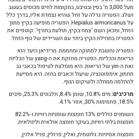
מעל 3,000 מ' בסין ובטיבט, במקומות לחים מכוסים בעשב
ושלג. הפטריה גדלה על זחל שהיא נצמדת אליו, בדרך כלל
על Hepialus armoricanus. הפטריה מופיעה בקיץ מתוך
הזחל, ומכאן השם 'צמח בקיץ, תולעת בחורף'. קוטפים את
הפטריה בתחילת הקיץ ביחד עם השרידים של גוף הזחל.
הפטריה נחשבת למתוקה ומחממת. מרידיאן היעד הוא
הריאות והכליות. הפטריה מחזקת את ה-yang של הכליות
ואת ה-yin של הריאות. היא מומלצת לטיפול בכאבי גב
תחתון, אימפוטנציה, שיעול וכאבים בחזה. היא מסייעת
להחלמה ממחלה ולשיקום הגוף.
מרכיבים:
מים 10.8%, שומן 8.4%, חלבונים 25.3%, סיבים
18.5%, פחמימות 30%, אפר 4.1%.
השומנים כוללים 13% חומצות שומניות רוויות ו-82.2%
חומצות בלתי רוויות, בעיקר חומצה אולאית ולינולאית.
חומצות אמיניות: גלוטמית, ואלין, פרולין, פניל אלנין,