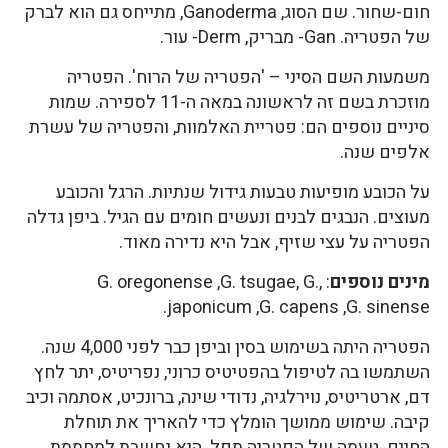
חום-שחור. שם הסוג, Ganoderma, מתייחס גם הוא לברק
של הפטריה. Gan- מבריק, Derm- עור.
משמעות השם הסיני – 'הפטריה של הרוח'. הפטריה
מוזכרת בשם זה לראשונה במאה ה-11 לספירה. שמות
סיניים נוספים הם: פטריית האלמוות, והפטריה של עשרת
אלפים שנה.
על הכובע מופיעות טבעות גידול שנתיות. הרגל והכובע
מעוצים. הנבגים לבנים ונעשים חומים עם הגיל. ביפן גדלה
הפטריה על עצי שזיף, אבל היא נדירה מאוד.
מינים נוספים
: ,G. oregonense ,G. tsugae, G.
japonicum ,G. capens ,G. sinense.
הפטריה היתה בשימוש בסין וביפן כבר לפני 4,000 שנה.
השתמשו בה לטיפול בהפטיטיס כרוני, נפריטיס, יתר לחץ
דם, ארטריטיס, נוירלגיה, נדודי שינה, ברונכיט, אסתמה וכיב
קיבה. שימוש ממושך הומלץ כדי להאריך את תוחלת
החיים. טעמה של הפטריה תפל. היא נחשבת למחממת