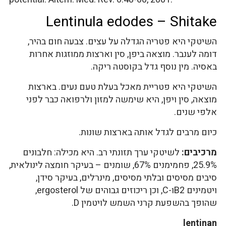
Lentinula edodes – Shitake
השיטקי היא פטריה הגדלה על עצים. צבעה חום בהיר,
דומה לענבר. מוצאה ביפן, סין וארצות ממוזגות אחרות
באסיה. מין נוסף גדל בקוסטה ריקה.
השיטקי היא פטריית מאכל בעלת טעם נעים. בארצות
מוצאה, סין ויפן, היא שימשה למזון ולרפואה כבר לפני
אלפי שנים.
כיום מרבים לגדל אותה בארצות שונות.
מרכיבים:
לשיטקי ערך תזונתי רב. היא מכילה: חלבונים
25.9%, פחמימנים 67%, שומנים – בעיקר חומצה לינולאית,
סיבים מסיסים ובלתי מסיסים, מינרלים, בעיקר סידן,
ויטמינים B2ו-C, וכן ריכוזים גבוהים של ergosterol,
שהופך בהשפעת קרני השמש לויטמין D.
lentinan