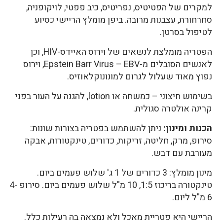
למקרים של הפטיטיס, נפריטיס, כיב פפטי, לויקופניה,
סחרחורת, עצבנות מרובה. ביפן מומלץ הריישי כסיוע
לטיפול בסרטן.
הפטריה מומלצת לנשאים של וירוס האיידס-HIV, וכן
לאנשים הסובלים מ-Epstein Barr Virus – EBV, וירוס
נפוץ מאוד שעלול לגרום למונונוקלאוזיס.
בשימוש חיצוני – כמשחה או lotion, להגנה על העור בפני
קרינה אולטרה סגולית.
הכנות ומינון:
ניתן להשתמש בפטריה בצורות שונות:
סירופ, מרק, חליטה, זריקות, כדורים, טינקטורות, אבקה
מעורבת עם דבש.
מינון מומלץ: 3 כדורים של 1 ג' שלוש פעמים ביום.
טינקטורה בריכוז 1:5, 10 מ"ל שלוש פעמים ביום. סירופ 4-
6 מ"ל ליום.
הריישי היא פטריית מאכל ולא נמצאה בה רעילות כלל.