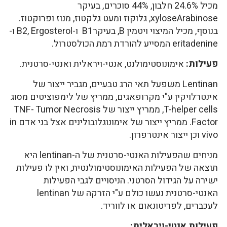
מכיל 24.6% חלבון, 44% סוכרים, בעיקר
xyloseArabinose, גלוקוז ומעט גלקטוז, מנוז ופרוקטוז.
בנוסף, מכיל המיצוי ויטמין B, בעיקרB1 ו-B2, Ergosterol ו-
eritadenine המסייע להורדת רמת הכולסטרול.
פעילות:
אימונוסטימולנט, אנטי-ויראלית ואנטי-סרטנית.
Lentinan משפעל תאי הרג טבעיים, מגביר ייצור של
אינטרלויקין ע"י מקרופאגים, ממריץ של לימפוציטים מסוג
T-helper cells, ממריץ ייצור של TNF- Tumor Necrosis
Factor. ממריץ ייצור של אימונוגלובולינים אצל בני אדם in
vivo וכן ייצור אינטרפרון.
מניחים שהפעילות האנטי-סרטנית של ה-lentinan היא
תוצאה של הפעילות האימונוסטימולנטית, ואין לו פעילות
ישירה על הגידול הסרטני. הניסויים לגבי הפעילות
האנטי-סרטנית נעשו כולם ע"י הזרקה של lentinan
לעכברים, לפריטונאום או לווריד.
פעילות אנטי-ויראלית: