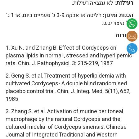
רעילות:
לא נמצאה רעילות.
הכנות ומינון:
חליטה או אבקה 3-9 ג' פעמיים ביום, או 1 ג'
של מיצוי יבש.
מקורות
1. Xu N. and Zhang B. Effect of Cordyceps on
plasma lipids in normal , stressed and hyperlipemic
rats. Chin. J. Pathophysiol. 3: 215-219, 1987
2. Geng S. et al. Treatment of hyperlipidemia with
cultivated Cordyceps- A double blind randomised
placebo control trial. Chin. J. Integ. Med. 5(11), 652,
1985
3. Zhang S. et al. Activation of murine peritoneal
macrophage by the natural Cordyceps and the
cultured micelia of Cordyceps sinensis. Chinese
Journal of Integrated Traditional and Western