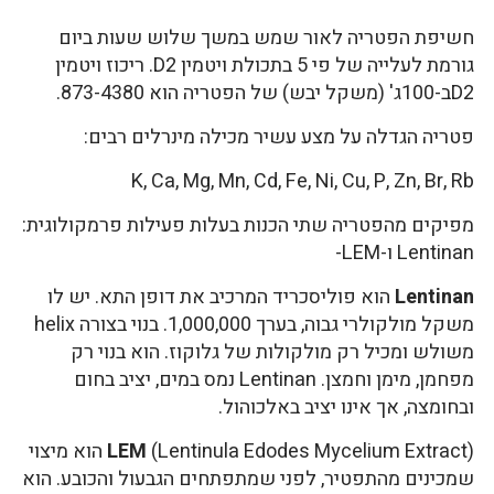
חשיפת הפטריה לאור שמש במשך שלוש שעות ביום
גורמת לעלייה של פי 5 בתכולת ויטמין D2. ריכוז ויטמין
D2ב-100ג' (משקל יבש) של הפטריה הוא 873-4380.
פטריה הגדלה על מצע עשיר מכילה מינרלים רבים:
K, Ca, Mg, Mn, Cd, Fe, Ni, Cu, P, Zn, Br, Rb
מפיקים מהפטריה שתי הכנות בעלות פעילות פרמקולוגית:
Lentinan ו-LEM-
Lentinan
הוא פוליסכריד המרכיב את דופן התא. יש לו
משקל מולקולרי גבוה, בערך 1,000,000. בנוי בצורה helix
משולש ומכיל רק מולקולות של גלוקוז. הוא בנוי רק
מפחמן, מימן וחמצן. Lentinan נמס במים, יציב בחום
ובחומצה, אך אינו יציב באלכוהול.
LEM
(Lentinula Edodes Mycelium Extract) הוא מיצוי
שמכינים מהתפטיר, לפני שמתפתחים הגבעול והכובע. הוא