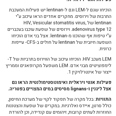
הוכיחו שגם ל-LEM וגם ל-lentinan יש פעילות המעכבת
התרבות של וירוסים. מחקרים אחדים הראו עיכוב ע"י
lentinan של HIV, Vesicular stomatitis virus,
adenovirus type 12. וירוסים של שפעת עוכבו בעכברים
ע"י טיפות אף שהוכנו מ-lentinan. אצל בני אדם הוכיחו
השפעה חיובית של lentinan על חולים ב-CFS- עייפות
כרונית.
LEM מעכב HIV. הוכיחו עיכוב של הווירוס בתרביות של T-
לימפוציטים מבני אדם. LEM משפעל מקרופאגים וממריץ
ייצור של אינטרלויקין 1.
פעילות אנטי ויראלית ואימונוסטימולנטית הראו גם
אצל ליגנין ו-lignans מסיסים במים המצויים בפטריה.
התוויות
: בכל מקרה של תפקוד לקוי של מערכת החיסון,
כולל סרטן, איידס ואלרגיות. במקרים של שפעת והצטננות
החוזרות לעתים קרובות, זיהומים עם קנדידה, וכן להורדת