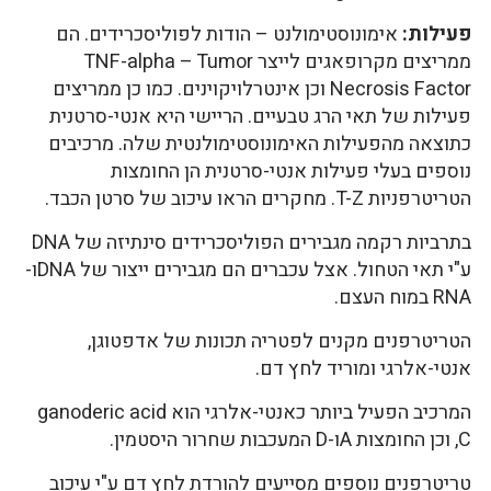
פעילות:
אימונוסטימולנט – הודות לפוליסכרידים. הם
ממריצים מקרופאגים לייצר TNF-alpha – Tumor
Necrosis Factor וכן אינטרלויקוינים. כמו כן ממריצים
פעילות של תאי הרג טבעיים. הריישי היא אנטי-סרטנית
כתוצאה מהפעילות האימונוסטימולנטית שלה. מרכיבים
נוספים בעלי פעילות אנטי-סרטנית הן החומצות
הטריטרפניות T-Z. מחקרים הראו עיכוב של סרטן הכבד.
בתרביות רקמה מגבירים הפוליסכרידים סינתיזה של DNA
ע"י תאי הטחול. אצל עכברים הם מגבירים ייצור של DNAו-
RNA במוח העצם.
הטריטרפנים מקנים לפטריה תכונות של אדפטוגן,
אנטי-אלרגי ומוריד לחץ דם.
המרכיב הפעיל ביותר כאנטי-אלרגי הוא ganoderic acid
C, וכן החומצות Aו-D המעכבות שחרור היסטמין.
טריטרפנים נוספים מסייעים להורדת לחץ דם ע"י עיכוב