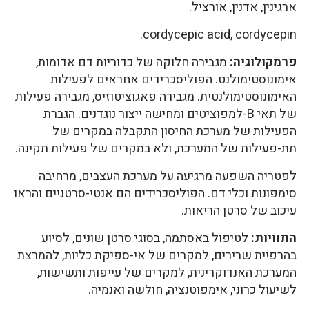
ארגינין, אדנין, אורציל.
cordycepic acid, cordycepin.
פרמקולוגיה:
מגבירה חלוקה של כדוריות דם אדומות,
אימונוסטימולנט. הפוליסכרידים אחראים לפעילות
האימונוסטימולנטית. מגבירה פאגוציטוזיס, מגבירה פעילות
של תאי B-למפוציטים ומחישה ייצור נוגדנים. הגברת
הפעילות של מערכת החיסון התקבלה במקרים של
תת-פעילות של המערכת, ולא במקרים של פעילות תקינה.
לפטריה השפעה מרגיעה על מערכת העצבים, מרחיבה
סימפונות וכלי דם. הפוליסכרידים הם אנטי-סרטניים והראו
עיכוב של סרטן הריאות.
התוויות:
לטיפול באסתמה, בסוגי סרטן שונים, לסיוע
בהרפיית שרירים, למקרים של אי-ספיקת כליות, להמרצת
המערכת האנדוקרינית, למקרים של עייפות ותשישות,
לשיעול כרוני, אימפוטנציה, חולשה ואנמיה.