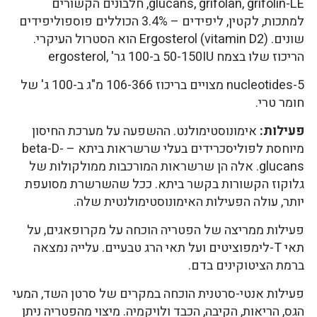
glucans, grifolan, grifolin-LE, חלבונים הקשורים
למתכות, לקטין, ליפידים – 3.4% הכוללים פוספוליפידים
שונים. Ergosterol (vitamin D2) הוא הסטרול העיקרי.
הריכוז שלו בצמח 50-150IU ב-100 גר' ,ergosterol
5-nucleotides מצויים בריכוז 106-366 מ"ג ב-100 ג' של
חומר טרי.
פעילות:
אימונוסטימולנט. ההשפעה על מערכת החיסון
מיוחסת לפוליסכרידים בעלי שרשראות ביתא – beta-D-
glucans. אלה הן שרשראות המורכבות ממולקולות של
גלוקוז הקשורות בקשר ביתא. ככל שהשרשרת מסועפת
יותר, עולה הפעילות האימונוסטימולנטית שלה.
פעילות ממריצה של הפטריה הוכחה על מקרופאגים, על
תאי T-לימפוציטים ועל תאי הרג טבעיים. עלייה נמצאה
ברמת הציטוקינים בדם.
פעילות אנטי-סרטנית הוכחה במקרים של סרטן השד, המעי
הגס, הריאות, הקיבה, הכבד ולויקמיה. מיצוי מהפטריה ניתן