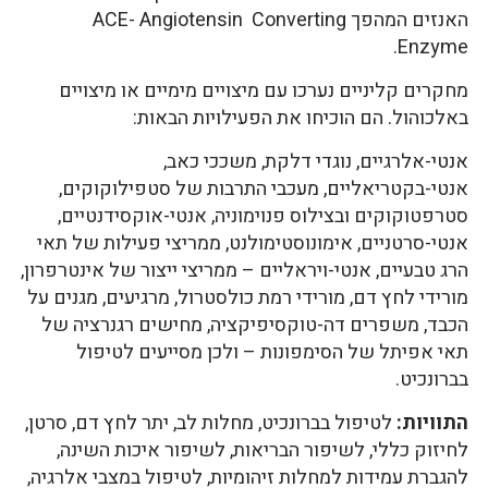
האנזים המהפך ACE- Angiotensin Converting
Enzyme.
מחקרים קליניים נערכו עם מיצויים מימיים או מיצויים
באלכוהול. הם הוכיחו את הפעילויות הבאות:
אנטי-אלרגיים, נוגדי דלקת, משככי כאב,
אנטי-בקטריאליים, מעכבי התרבות של סטפילוקוקים,
סטרפטוקוקים ובצילוס פנוימוניה, אנטי-אוקסידנטיים,
אנטי-סרטניים, אימונוסטימולנט, ממריצי פעילות של תאי
הרג טבעיים, אנטי-ויראליים – ממריצי ייצור של אינטרפרון,
מורידי לחץ דם, מורידי רמת כולסטרול, מרגיעים, מגנים על
הכבד, משפרים דה-טוקסיפיקציה, מחישים רגנרציה של
תאי אפיתל של הסימפונות – ולכן מסייעים לטיפול
בברונכיט.
התוויות:
לטיפול בברונכיט, מחלות לב, יתר לחץ דם, סרטן,
לחיזוק כללי, לשיפור הבריאות, לשיפור איכות השינה,
להגברת עמידות למחלות זיהומיות, לטיפול במצבי אלרגיה,