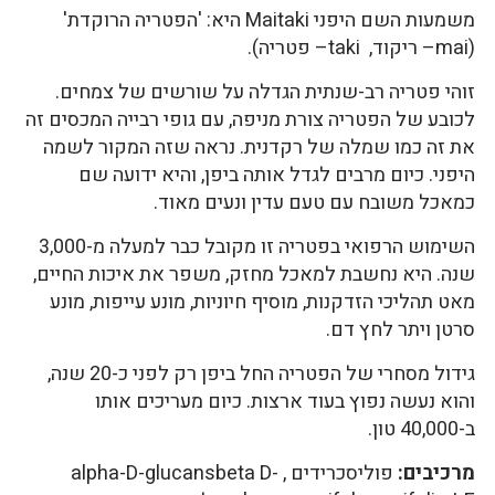
משמעות השם היפני Maitaki היא: 'הפטריה הרוקדת'
(mai– ריקוד, taki– פטריה).
זוהי פטריה רב-שנתית הגדלה על שורשים של צמחים.
לכובע של הפטריה צורת מניפה, עם גופי רבייה המכסים זה
את זה כמו שמלה של רקדנית. נראה שזה המקור לשמה
היפני. כיום מרבים לגדל אותה ביפן, והיא ידועה שם
כמאכל משובח עם טעם עדין ונעים מאוד.
השימוש הרפואי בפטריה זו מקובל כבר למעלה מ-3,000
שנה. היא נחשבת למאכל מחזק, משפר את איכות החיים,
מאט תהליכי הזדקנות, מוסיף חיוניות, מונע עייפות, מונע
סרטן ויתר לחץ דם.
גידול מסחרי של הפטריה החל ביפן רק לפני כ-20 שנה,
והוא נעשה נפוץ בעוד ארצות. כיום מעריכים אותו
ב-40,000 טון.
מרכיבים:
פוליסכרידים , alpha-D-glucansbeta D-