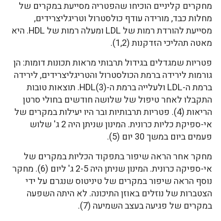
מחקרים קליניים הוכיחו שהפטריה מסייעת במקרים של
מחלות כבד, מורידה עודף כולסטרול וטריגליצרידים,
מסייעת להורדת רמות של LDL ומעלה רמות של HDL. היא
מאטה תהליכי הזדקנות (1,2).
פטריות שמגדלים בגידול תרבותי מראות תכונות דומות: הן
גורמות לירידה ברמת הכולסטרול והטריגליצרידים, לירידה
ברמת ה-LDL ולעלייה ברמת ה-HDL(3). תוצאות טובות
התקבלו לאחר טיפול של שלושה חודשים בחולי סרטן
הריאות (4). פטריות תרבותיות ובר היו יעילות במקרים של
אי-ספיקת כליות כרונית. המינון שניתן היה 2 ג' שלוש
פעמים ביום במשך 30 יום (5).
מחקר אחר הראה שיפור בתפקוד הכליות במקרים של
אי-ספיקה כרונית. המינון שניתן היה 2-5 ג' ליום (6). מחקר
נוסף הראה שיפור במקרים של טיניטוס שנגרם על ידי
הצטברות של נוזלים באוזן התיכונה. לא היתה השפעה
במקרים של פגיעה בעצב השמיעה (7).