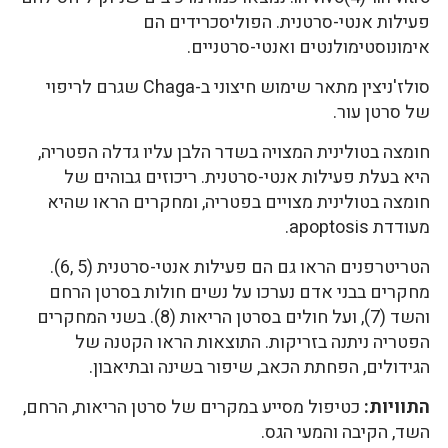
פעילות אנטי-סרטנית. הפוליסכרידים הם
אימונוסטימולנטים ואנטי-סרטניים.
סולז'ניצין מתאר שימוש חיצוני ב-Chaga שגרם לריפוי
של סרטן עור.
חומצה בטולינית המצויה בשדר הלבן עליו גדלה הפטריה,
היא בעלת פעילות אנטי-סרטנית. ריכוזים גבוהים של
חומצה בטולינית מצויים בפטריה, ומחקרים הראו שהיא
מעודדת apoptosis.
הטריטרפנים הראו גם הם פעילות אנטי-סרטנית (5 ,6).
מחקרים בבני אדם נערכו על נשים חולות בסרטן הרחם
והשד (7), ועל חולים בסרטן הריאות (8). בשני המחקרים
הפטריה ניתנה בזריקות. התוצאות הראו הקטנה של
הגידולים, הפחתת הכאב, שיפור בשינה ובתיאבון.
התוויות:
כטיפול מסייע במקרים של סרטן הריאות, הרחם,
השד, הקיבה והמעי הגס.