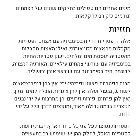
מינים אחרים הם טפילים בחלקים שונים של הצמחים
וגורמים נזק רב לחקלאות.
חזזיות
אלה הן פטריות החיות בסימביוזה עם אצות. הפטריות
מקבלות מהאצות מזון אורגני, ואילו האצות מקבלות
מהפטריה תוספת מים ומלחים. ישנן פטריות החיות
בסימביוזה עם שורשי צמחים עילאיים. האורניה המצויה,
לדוגמה, חיה בסימביוזה עם שורשי אורן ירושלים.
מבנה הפטריות פשוט ופרימיטיבי. אין בהן דיפרנציאציה
לשורש, גבעול ועלה. אין להן צינורות הובלה למים ומזון,
ואין להן פרחים, פירות וזרעים. הן מתרבות על ידי נבגים
הנוצרים בכמת גדולה מאוד, ומופצים בדרך כלל על ידי
הרוח.
הפטריות נפוצות על פני כל כדור הארץ. רבות ידועות
כפטריות מאכל, לחלק מהן יש שימוש רב בתעשייה