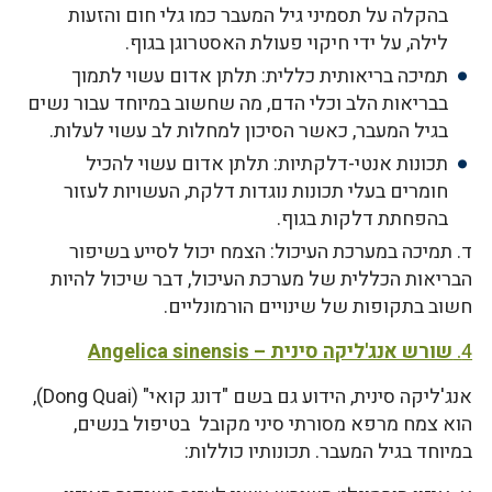
בהקלה על תסמיני גיל המעבר כמו גלי חום והזעות
לילה, על ידי חיקוי פעולת האסטרוגן בגוף.
תמיכה בריאותית כללית: תלתן אדום עשוי לתמוך
בבריאות הלב וכלי הדם, מה שחשוב במיוחד עבור נשים
בגיל המעבר, כאשר הסיכון למחלות לב עשוי לעלות.
תכונות אנטי-דלקתיות: תלתן אדום עשוי להכיל
חומרים בעלי תכונות נוגדות דלקת, העשויות לעזור
בהפחתת דלקות בגוף.
ד. תמיכה במערכת העיכול: הצמח יכול לסייע בשיפור
הבריאות הכללית של מערכת העיכול, דבר שיכול להיות
חשוב בתקופות של שינויים הורמונליים.
4.
שורש אנג'ליקה סינית – Angelica sinensis
אנג'ליקה סינית, הידוע גם בשם "דונג קואי" (Dong Quai),
הוא צמח מרפא מסורתי סיני מקובל בטיפול בנשים,
במיוחד בגיל המעבר. תכונותיו כוללות: