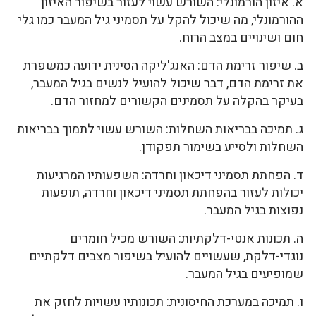
א. איזון הורמונלי: השורש עשוי לעזור בשיפור האיזון
ההורמונלי, מה שיכול להקל על תסמיני גיל המעבר כמו גלי
חום ושינויים במצב הרוח.
ב. שיפור זרימת הדם: האנג'ליקה הסינית ידועה כמשפרת
את זרימת הדם, דבר שיכול להועיל לנשים בגיל המעבר,
בעיקר בהקלה על תסמינים הקשורים למחזור הדם.
ג. תמיכה בבריאות השחלות: השורש עשוי לתמוך בבריאות
השחלות ולסייע בשימור תפקודן.
ד. הפחתת תסמיני דיכאון וחרדה: השפעותיו המרגיעות
יכולות לעזור בהפחתת תסמיני דיכאון וחרדה, תופעות
נפוצות בגיל המעבר.
ה. תכונות אנטי-דלקתיות: השורש מכיל חומרים
נוגדי-דלקת, שעשויים להועיל בשיפור מצבים דלקתיים
שמופיעים בגיל המעבר.
ו. תמיכה במערכת החיסונית: תכונותיו עשויות לחזק את