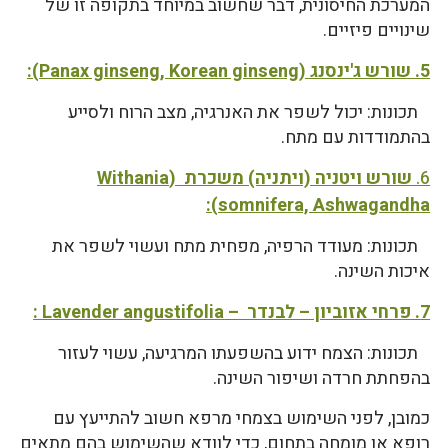
המערכת החיסונית, דבר שחשוב במיוחד בתקופה זו של
שינויים פיזיים.
5. שורש ג'ינסנג (Panax ginseng, Korean ginseng):
תכונות: יכול לשפר את האנרגיה, מצב הרוח ולסייע
בהתמודדות עם מתח.
6.
שורש ויטניה (ויתניה) משכרת (Withania
somnifera, Ashwagandha):
תכונות: מעודד הרפיה, מפחית מתח ועשוי לשפר את
איכות השינה.
7. פרחי אזוביון – לבנדר – Lavender angustifolia :
תכונות: הצמח ידוע בהשפעתו המרגיעה, עשוי לעזור
בהפחתת חרדה ושיפור השינה.
כמובן, לפני השימוש בצמחי מרפא חשוב להתייעץ עם
רופא או מומחה בתחום, כדי לוודא שהשימוש בהם מתאים