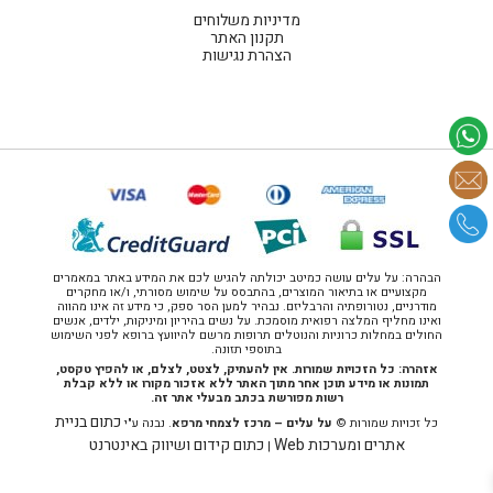
מדיניות משלוחים
תקנון האתר
הצהרת נגישות
הבהרה: על עלים עושה כמיטב יכולתה להגיש לכם את המידע באתר במאמרים
מקצועיים או בתיאור המוצרים, בהתבסס על שימוש מסורתי, ו/או מחקרים
מודרניים, נטורופתיה והרבליזם. נבהיר למען הסר ספק, כי מידע זה אינו מהווה
ואינו מחליף המלצה רפואית מוסמכת. על נשים בהיריון ומיניקות, ילדים, אנשים
החולים במחלות כרוניות והנוטלים תרופות מרשם להיוועץ ברופא לפני השימוש
בתוספי תזונה.
אזהרה: כל הזכויות שמורות. אין להעתיק, לצטט, לצלם, או להפיץ טקסט,
תמונות או מידע תוכן אחר מתוך האתר ללא אזכור מקורו או ללא קבלת
רשות מפורשת בכתב מבעלי אתר זה.
כתום בניית
כל זכויות שמורות ©
על עלים – מרכז לצמחי מרפא
. נבנה ע"י
אתרים ומערכות Web
כתום קידום ושיווק באינטרנט
|