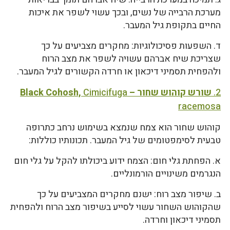
מערכת הרבייה של נשים, ובכך עשוי לשפר את איכות
החיים בתקופת גיל המעבר.
ד. השפעות פסיכולוגיות: מחקרים מצביעים על כך
שצריכת שיח אברהם עשויה לשפר את מצב הרוח
ולהפחית תסמיני דיכאון או חרדה הקשורים לגיל המעבר.
2.
שורש קוהוש שחור – Black Cohosh,
Cimicifuga
racemosa
קוהוש שחור הוא צמח שנמצא בשימוש נרחב כתרופה
טבעית לסימפטומים של גיל המעבר. תכונותיו כוללות:
א. הפחתת גלי חום: הצמח ידוע ביכולתו להקל על גלי חום
הנגרמים משינויים הורמונליים.
ב. שיפור מצב רוח: ישנם מחקרים המצביעים על כך
שהקוהוש השחור עשוי לסייע בשיפור מצב הרוח ולהפחית
תסמיני דיכאון וחרדה.