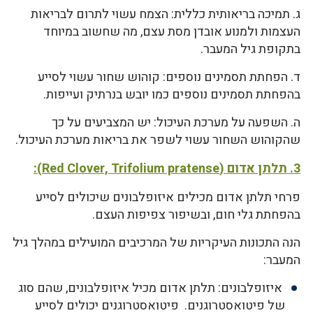
ג. תמיכה בריאותית כללית: הצמח עשוי לתרום לבריאות
העצמות ולמנוע אובדן מסת עצם, מה שחשוב במיוחד
בתקופת גיל המעבר.
ד. הפחתת תסמינים נוספים: קוהוש שחור עשוי לסייע
בהפחתת תסמינים נוספים כמו יובש בנרתיק ועייפות.
ה. השפעה על מערכת העיכול: יש המצביעים על כך
שהקוהוש השחור עשוי לשפר את בריאות מערכת העיכול.
3. תלתן אדום (Red Clover, Trifolium pratense):
פרחי תלתן אדום מכילים איזופלבונים שיכולים לסייע
בהפחתת גלי חום, ובשיפור צפיפות העצם.
הנה התכונות העיקריות של המרכיבים המועילים במהלך גיל
המעבר:
איזופלבונים: תלתן אדום מכיל איזופלבונים, שהם סוג
של פיטואסטרוגנים. פיטואסטרוגנים יכולים לסייע