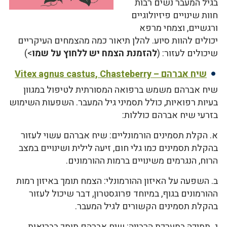
בגיל המעבר נשים רבות
חוות שינויים פיזיולוגיים
ורגשיים, וצמחי מרפא
יכולים להוות סיוע. להלן תיאור כמה מהצמחים העיקריים
שיכולים לעזור: (
להזמנת הצמח יש ללחוץ על שמו
>)
שיח אברהם – Vitex agnus castus, Chasteberry
שיח אברהם משמש ברפואה המסורתית לטיפול במגוון
בעיות רפואיות, כולל תסמיני גיל המעבר. השפעות השימוש
בזרעי שיח אברהם כוללות:
א. הקלת תסמינים הורמונליים: שיח אברהם עשוי לעזור
בהקלת תסמינים כמו גלי חום, זיעה לילית ושינויים במצב
הרוח, הנגרמים משינויים ברמות ההורמונים.
ב. השפעה על האיזון ההורמונלי: הצמח תומך באיזון רמות
ההורמונים בגוף, במיוחד פרוגסטרון, דבר שיכול לעזור
בהקלת תסמינים הקשורים לגיל המעבר.
ג. תמיכה במערכת הרבייה: שיח אברהם תומך בבריאות