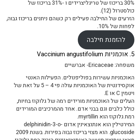
30% בריכוז של טריגליצרידים ו -31% בריכוז של
כולסטרול (12).
הזרעים של החילבה פעילים רק כשהם ניתנים בריכוז גבוה,
לפחות של 10%.
להזמנת חילבה
5. אוכמניות Vaccinium angustifolium
משפחה: Ericaceae- אברשיים
האוכמניות עשירות בפוליפנולים. הפעילות האנטי
אוקסידנטית של האוכמניות עולה פי 4 – 5 על זאת של
ויטמין C או E.
העלים של האוכמניות מורידים רמה של גלוקוז בחיות,
כולל כלבים וגם בבני אדם. אחד מהמרכיבים המורידים
רמת גלוקוז הוא myrtillin.
המירטילין הוא אנתוצאינין אדום delphinidin-3-o-
glucoside. הוא מצוי בריכוז גבוה בפירות. בשנת 2009