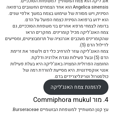
אנג'ליקה הוא צמח המשתייך למשפחת הסוככיים.
Angelica sinensis הוא אחד הצמחים החשובים ברפואה
הסינית, ויש מסורת של שימוש בצמח במשך אלפי שנים.
הוא ידוע ברפואה הסינית כצמח הפועל על הדם.
בדומה לצמחי מרפא אחרים בני משפחת הסוככיים, גם
צמח האנג'ליקה מכיל קומרינים. מחקרים הראו
שהקומרינים מעכבים אגרגציה של תרומבוציטים, ומסייעים
לדילול הדם (5).
צמח האנג'ליקה עוזר להרחיב כלי דם ולשפר את זרימת
הדם (5) ובעל פעילות נוגדת אלרגיה ודלקת.
החומצה הפרולית המצויה באנג'ליקה היא בעלת פעילות
אנטי אוקסידנטית. היא מסייעת להורדת רמה של
כולסטרול וטריגליצרידים בדם.
להזמנת צמח האנג'ליקה
4. מור Commiphora mukul
עץ קטן המשתייך למשפחת הבושמיים Burseraceae.