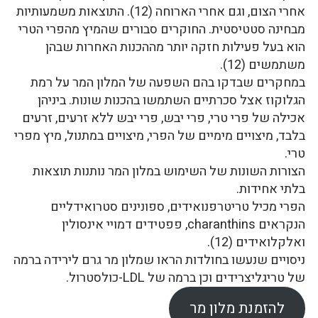
אחרי הצום, וגם אחרי הארוחה (12). התוצאות משמעותיות
מבחינה סטטיסטית. החוקרים סבורים שהמיץ מהפרי הטרי
הוא בעל פעילות חזקה יותר מההכנות האחרות שבהן
משתמשים (12).
במחקרים שבדקו בהם השפעה של המלון המר על רמת
הגלוקוז אצל סכרתיים השתמשו בהכנות שונות. ביניהן
אכילה של פרי טרי, פרי יבש, פרי יבש ללא זרעים, זרעים
בלבד, מיצויים מימיים של הפרי, מיצויים במתנול, מיץ מפרי
טרי.
הצורות השונות של השימוש במלון המר נותנות תוצאות
בלתי אחידות.
הפרי מכיל טריטרפנואידים, ספונינים סטרואידליים
הנקראים charanthins, פפטידים דמויי אינסולין
ואלקלואידים (12).
ניסויים שנעשו בחולדות הראו שמלון מר גרם לירידה ברמה
של טריגליצרידים וכן ברמה של LDL-כולסטרול.
להזמנת מלון מר