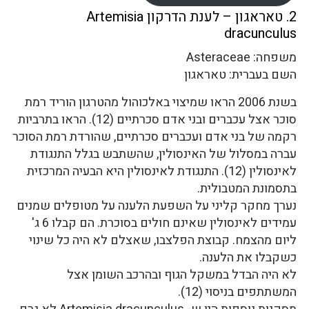
2. טאראגון – לענת הדרקון Artemisia
dracunculus
משפחה: Asteraceae
השם בעברית: טאראגון
בשנת 2006 הראו שמיצוי באלכוהול מהטרגון הוריד רמת
סוכר אצל עכברים ובני אדם סכרתיים (12). הראו בתרביות
רקמה של בני אדם ועכברים סכרתיים, שהורדת רמת הסוכר
עברה במסלול של האינסולין, שהשתבש בגלל התנגודת
לאינסולין (12). התנגודת לאינסולין היא הבעיה המרכזית
בתסמונת המטבולית.
נערך מחקר קליני על השפעת הלענה על מטופלים שמנים
עמידים לאינסולין שאינם חולים בסוכרת. הם קבלו 6 ג'
ליום מהצמח. קבוצת הפלצבו, שאצלם לא היה כל שינוי
כשקבלו את הלענה.
לא היה הבדל במשקל הגוף ובהרכב השומן אצל
המשתתפים בניסוי (12).