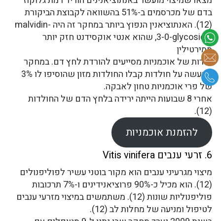
מצאו שמיצוי מועשר באנתוציאנינים הוריד רמת גלוקוז
בדם של מכרסמים ב-51% בהשוואה לקבוצת הביקורת
(12). האנתוציאנין הנפוץ ביותר במחקר זה היה malvidin-
3-0-glycosidw, שהוא אנטי אוקסידנט חזק יותר
ממירטילין
פירות של אוכמניות מסייעים להורדת לחץ דם. במחקר
שנעשה על חולדות קבלו החולדות מזון שהוסיפו לו 3%
של פרי אוכמניות טחון לאבקה.
אחרי 8 שבועות הייתה ירידה בלחץ הדם של החולדות
(12).
להזמנת אוכמניות
6. זרעי ענבים Vitis vinifera
מיצוי מגרעיני ענבים הוא מקור בוטני עשיר לפוליפנולים
(12). הוא מכיל כ-90% פרוציאנידינים ו-7% תרכובות
פוליפנוליות שונות (12). משתמשים במיצוי מזרעי ענבים
לטיפול ומניעה של מחלות לב (12).