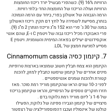
הרוויות 16% (9). כשהפרי מבשיל יורד ריכוז החומצות
הרוויות ועולה הריכוז של החומצות החד-בלתי רוויות .
הרמה הגבוהה של אשלגן בפרי, ביחד עם הרמה הנמוכה
בנתרן, מסייעת לשמירה על לחץ דם תקין. ריכוז האשלגן
במנה של 30 ג' פרי הוא 152 מ"ג וריכוז הנתרן 2 מ"ג (9).
פרי האבוקדו מכיל ריכוז גבוה של ויטמין C ו-E, שהם אנטי
אוקסידנטים יעילים בפאזה המימית והשומנית. ויטמין E
מסייע למניעת חמצון של LDL.
7. קינמון כסיה Cinnamomum cassia
הקינמון הוא צמח תבלין חשוב שמוצאו בארצות טרופיות.
מינים אחדים של קינמון שימשו כתבלין למזון, להכנת
קטורת ולהכנת שמנים אנטיספטיים .
לפני כ-10 שנים הראו שהקינמון מוריד רמת סוכר. מאז
חזרו חוקרים נוספים על הניסויים, והראו שקינמון בריכוז
של 1-6 ג' ליום מוריד רמת גלוקוז בדם .
מיצויים של קינמון הגבירו ספיגה של גלוקוז, הפעילו
קולטן של אינסולין ועכבו דהפוספורילציה של רצפטור