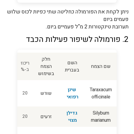
ניתן לקחת את הפורמולה כחליטה שתי כפיות לכוס שלוש
פעמים ביום
תערובת טינקטורות 2 מ"ל פעמיים ביום.
2. פורמולה לשיפור פעילות הכבד
חלק
השם
ריכוז
שם הצמח
הצמח
ב-%
בעברית
בשימוש
Taraxacum
שינן
שורש
20
officinale
רפואי
Silybum
גדילן
זרעים
20
marianum
מצוי