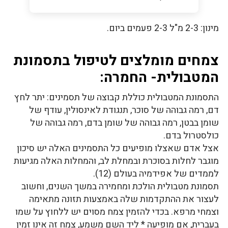
מינון: 2-3 מ"ל 2-3 פעמים ביום.
צמחים מומלצים לטיפול בתסמונת
המטבולית- החמרה:
התסמונת המטבולית כוללת קבוצה של תסמינים: יתר לחץ
דם, רמה גבוהה של סוכר, תנגודת לאינסולין, עודף של
שומן בבטן, רמה גבוהה של שומן בדם, רמה גבוהה של
כולסטרול בדם.
אצל אדם שאצלו מופיעים כל התסמינים האלה יש סיכון
מוגבר לחלות בסוכרת ובמחלת לב, והמחלות האלה מגיעות
לממדים של אפידמיה בעולם (12).
תסמונת מטבולית הולכת ומחמירה במשך השנים, וחשוב
לעצור את ההתקדמות שלה באמצעות תזונה מתאימה
וצמחי מרפא. בכדי להזמין צמח מסוים יש ללחוץ על שמו
בעברית, אם מופיעה * ליד השם משמע, צמח זה אינו זמין