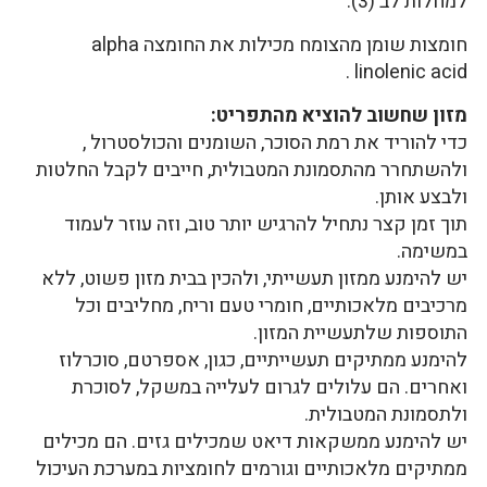
למחלות לב (3).
חומצות שומן מהצומח מכילות את החומצה alpha
linolenic acid .
מזון שחשוב להוציא מהתפריט:
כדי להוריד את רמת הסוכר, השומנים והכולסטרול ,
ולהשתחרר מהתסמונת המטבולית, חייבים לקבל החלטות
ולבצע אותן.
תוך זמן קצר נתחיל להרגיש יותר טוב, וזה עוזר לעמוד
במשימה.
יש להימנע ממזון תעשייתי, ולהכין בבית מזון פשוט, ללא
מרכיבים מלאכותיים, חומרי טעם וריח, מחליבים וכל
התוספות שלתעשיית המזון.
להימנע ממתיקים תעשייתיים, כגון, אספרטם, סוכרלוז
ואחרים. הם עלולים לגרום לעלייה במשקל, לסוכרת
ולתסמונת המטבולית.
יש להימנע ממשקאות דיאט שמכילים גזים. הם מכילים
ממתיקים מלאכותיים וגורמים לחומציות במערכת העיכול