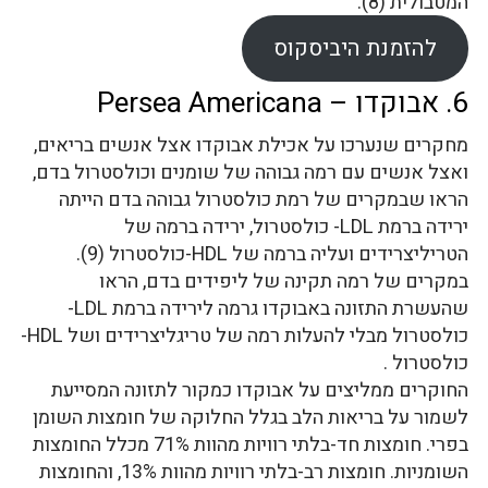
המטבולית (8).
להזמנת היביסקוס
6. אבוקדו – Persea Americana
מחקרים שנערכו על אכילת אבוקדו אצל אנשים בריאים,
ואצל אנשים עם רמה גבוהה של שומנים וכולסטרול בדם,
הראו שבמקרים של רמת כולסטרול גבוהה בדם הייתה
ירידה ברמת LDL- כולסטרול, ירידה ברמה של
הטריליצרידים ועליה ברמה של HDL-כולסטרול (9).
במקרים של רמה תקינה של ליפידים בדם, הראו
שהעשרת התזונה באבוקדו גרמה לירידה ברמת LDL-
כולסטרול מבלי להעלות רמה של טריגליצרידים ושל HDL-
כולסטרול .
החוקרים ממליצים על אבוקדו כמקור לתזונה המסייעת
לשמור על בריאות הלב בגלל החלוקה של חומצות השומן
בפרי. חומצות חד-בלתי רוויות מהוות 71% מכלל החומצות
השומניות. חומצות רב-בלתי רוויות מהוות 13%, והחומצות