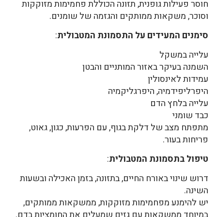
חוסר פעילות גופנית, תזונה הכוללת פחמימות מזוקקות
וסוכר, משקאות ממותקים והגזמה של שומנים.
סימנים המעידים על התסמונת המטבולית
:
עלייה במשקל
השמנה בעיקר באזור המותניים והבטן
עמידות לאינסולין
היפרליפידמיה, היפרגליקמיה
עלייה בלחץ הדם
כבד שומני
מתפתח מצב של דלקת בגוף, עם הפרעות, כגון, גאוט,
פריחות בעור.
טיפול בתסמונת המטבולית
:
דרוש שינוי באורח החיים, בתזונה, בזמן האכילה ובשעות
השינה.
יש להימנע מפחמימות מזוקקות, ממשקאות ממותקים,
במיוחד ממשקאות עם גזים שמעלים את החומציות בדם.