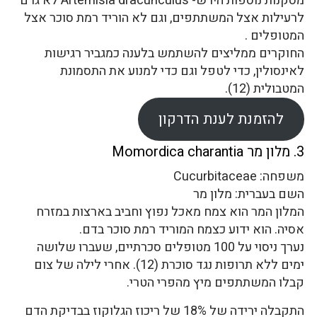
מסקנות נוספות היו ש- Artemisia dracunculus לא גרם
לרעילות אצל המשתתפים, וגם לא הוריד רמת סוכר אצל
המטופלים .
החוקרים ממליצים להשתמש בלענה כמגביר רגישות
לאינסולין, כדי לטפל וגם כדי למנוע את התסמונת
המטבולית (12).
להזמנת לענת הדרקון
3. מלון מר Momordica charantia
משפחה: Cucurbitaceae
השם בעברית: מלון מר
המלון המר הוא צמח מאכל נפוץ וחביב בארצות במזרח
אסיה. הוא ידוע כצמח המוריד רמת סוכר בדם.
נערך ניסוי על 100 מטופלים סכרתיים, שעברו שלושה
ימים ללא תרופות נגד סוכרת (12). אחרי לילה של צום
קבלו המשתתפים מיץ מהפרי הטרי.
התקבלה ירידה של 18% של ריכוז הגלוקוז בבדיקת הדם