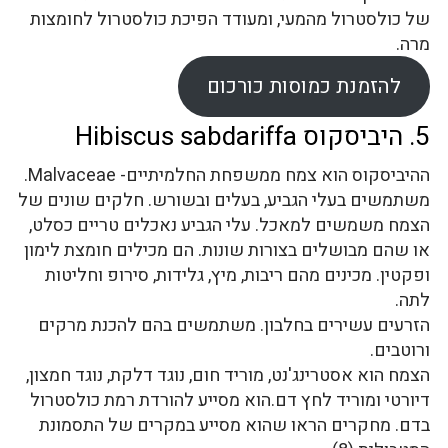
של כולסטרול מהמעי, ומעודד הפיכת כולסטרול לחומצות
מרה.
להזמנת כמוסות כורכום
5. היביסקוס Hibiscus sabdariffa
ההיביסקוס הוא צמח ממשפחת החלמיתיים- Malvaceae.
משתמשים בעלי הגביע, בעלים ובשורש. חלקים שונים של
הצמח משמשים למאכל. עלי הגביע נאכלים טריים כסלט,
או שהם מבושלים בצורות שונות. הם מכילים חומצת לימון
ופקטין. מכינים מהם ריבות, מיץ, גלידות, סירופ וחליטות
לתה.
הזרעים עשירים בחלבון. משתמשים בהם להכנת מרקים
ורוטבים.
הצמח הוא אסטרינג'נט, מוריד חום, נוגד דלקת, נוגד חמצון,
דיורטי ומוריד לחץ דם.הוא מסייע להורדת רמת כולסטרול
בדם. מחקרים הראו שהוא מסייע במקרים של התסמונת