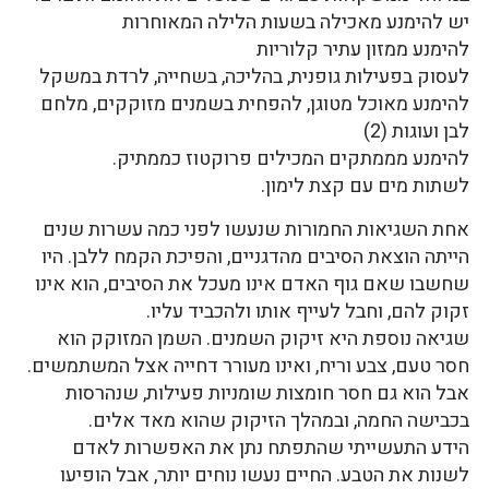
יש להימנע מאכילה בשעות הלילה המאוחרות
להימנע ממזון עתיר קלוריות
לעסוק בפעילות גופנית, בהליכה, בשחייה, לרדת במשקל
להימנע מאוכל מטוגן, להפחית בשמנים מזוקקים, מלחם
לבן ועוגות (2)
להימנע מממתקים המכילים פרוקטוז כממתיק.
לשתות מים עם קצת לימון.
אחת השגיאות החמורות שנעשו לפני כמה עשרות שנים
הייתה הוצאת הסיבים מהדגניים, והפיכת הקמח ללבן. היו
שחשבו שאם גוף האדם אינו מעכל את הסיבים, הוא אינו
זקוק להם, וחבל לעייף אותו ולהכביד עליו.
שגיאה נוספת היא זיקוק השמנים. השמן המזוקק הוא
חסר טעם, צבע וריח, ואינו מעורר דחייה אצל המשתמשים.
אבל הוא גם חסר חומצות שומניות פעילות, שנהרסות
בכבישה החמה, ובמהלך הזיקוק שהוא מאד אלים.
הידע התעשייתי שהתפתח נתן את האפשרות לאדם
לשנות את הטבע. החיים נעשו נוחים יותר, אבל הופיעו