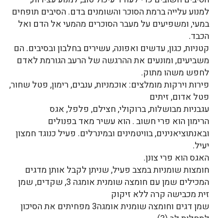
למנוע עלייה ברמת הסוכר והשומנים בדם. הסיבים תופחים
במעי, ומשפיעים על מעבר הסוכרים מהמעי אל הדם ואל
הכבד.
קטניות, כגון, עדשים ואפונה, עשירים בחלבון ובסיבים. הם
משביעים, ומונעים את ההרגשה של הרעב הגורמת לאדם
לחפש משהו מתוק.
פירות וירקות מומלצים: אוכמניות, ענבים, רימון, פטל שחור,
פטל אדום, זיתים
עגבניות מבושלות, ברוקולי, חצילם, פלפל, אגס
הרימון הוא פרי חשוב . הוא עשיר מאד בפנולים
ובאנתוציאנינים, בוויטמינים ובמינרלים. פעיל כנוגד חמצון
יעיל.
האגס הוא פרי צונן.
חומצות שומניות במצב פעיל, שניתן לקבל אותן מדגים
המכילים שמן עם חומצה שומנית אומגה 3, שקדים, שמן
זית מכבישה קרה ללא זיקוק
שמן דגים וחומצה שומנית אומגה3 מפחיתים את הסיכון