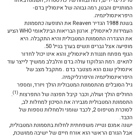
טריגליצרידים, רמה גבוהה של כולסטרול, השמנה באזור
המותניים והבטן, רמה גבוהה של אינסולין בדם-
היפראינסולינמיה.
בשנת 1988 הגדיר Reaven את התופעה כתסמונת
העמידות לאינסולין. ארגון הבריאות הבינלאומי WHO הציע
את ההגדרה התסמונת המטבולית והיא התקבלה. היא
מופיעה אצל גברים ונשים בערך בגיל 50.
הגוף מפתח תנגודת לאינסולין, והוא אינו יכול לחדור
לתאים. רמת הגלוקוז עולה בדם והלבלב ממשיך לייצר עוד
אינסולין שגם הוא מצטבר בדם . מתקבל מצב של
היפראינסולינמיה והיפרגליקמיה.
גיל הסובלים מהתסמונת המטבולית הולך ויורד, ומספר
(1)
החולים הולך ועולה, וכבר קיבל תפוצה של התפרצות
.
התסמונת המטבולית מגבירה את הסיכון למחלות לב,
לסוכרת מטיפוס 2, לכבד שומני ולמחלות נוספות של
הכבד.
ישנה אמנם נטייה משפחתית לחלות בתסמונת המטבולית,
אבל הגורם הראשי הוא אורח חיים של ישיבה ממושכת,