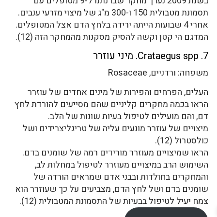
בשנת 2009 נערך מחקר שבו נתנו ל-9 מטופלים עם
תסמונת מטבולית 150 ו-300 מ"ג של מיצוי מזרעי ענבים.
אחרי 4 שבועות הייתה ירידה בלחץ הדם אצל המטופלים.
המדגם הי קטן וקשה להסיק מסקנות מהמחקר הזה (12).
7. Crataegus spp. מיני עוזרר
משפחה: ורדניים, Rosaceae
העלים, הפרחים והפירות של מינים אחדים של עוזרר
הראו בכמה מחקרים קליניים שהם מסייעים להורדת לחץ
דם, והם מועילים לטיפול בעיות שונות של הלב.
מיצויים של עוזרר מונעים עליה של טריגליצרידים ושל
כולסטרול (12).
הראו שמיצויים מעוזרר מורידים רמה של שומנים בדם.
השימוש הרב במיצויים מעוזרר לטיפול במחלות לב,
והמחקרים בחולדות ובבני אדם שמראים הורדה של
שומנים בדם ושל לחץ הדם, מצביעים על כך שעוזרר הוא
צמח יעיל לטיפול בבעיות של התסמונת המטבולית (12).