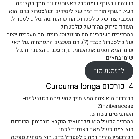
השימוש בשרף שמתקבל כאשר עושים חתך בקליפת
העץ. השרף מוריד רמה של ליפידים וכולסטרול בדם. הוא
מעכב ייצור של כולסטרול, מחיש הפרשה של כולסטרול,
מעודד פירוק מהיר של כולסטרול.
המרכיבים העיקריים הם הגוגולוסטרונים. הם מעכבים ייצור
של כולסטרול בכבד (7). הם מעכבים התפתחות של תאי
שומן המאחסנים את השומנים, ומעכבים הצטברות של
שומן בתאים.
להזמנת מור
4. כורכום Curcuma longa
הכורכום הוא צמח המשתייך למשפחת הזנגביליים-
Zinziberaceae .
משתמשים בשורש.
המרכיב הפעיל הוא פלבונואיד הנקרא כורכומין. הכורכום
הוא צמח פעיל מאד כאנטי דלקתי.
הכורכומין מוריד רמת כולסטרול בדם. הוא מפחית ספיגה