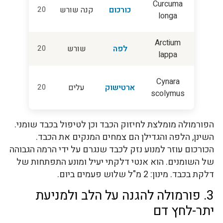
Curcuma
כורכום
קנה שורש
20
longa
Arctium
לפה
שורש
20
lappa
Cynara
ארטישוק
עלים
20
scolymus
הפורמולה מומלצת לחיזוק הכבד וכן לטיפול בכבד שומני.
השינן, הלפה והגדילן הם צמחים המנקים את הכבד.
הכורכום עוזר למנוע נזק לכבד שנגרם על ידי הרמה הגבוהה
של השומנים. הוא אנטי דלקתי יעיל ומונע התפתחות של
דלקת בכבד. מינון: 2 מ"ל שלוש פעמים ביום.
3. פורמולה להגנה על הלב ולמניעת
יתר-לחץ דם