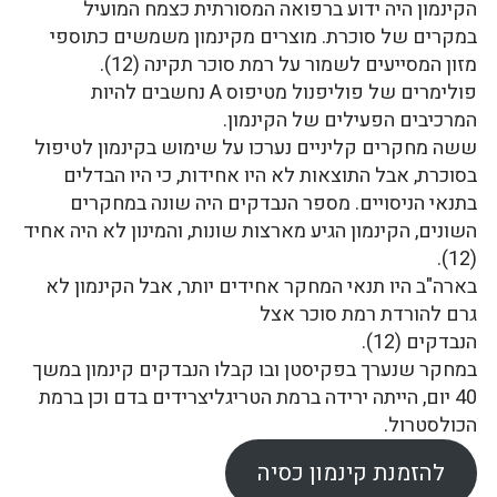
הקינמון היה ידוע ברפואה המסורתית כצמח המועיל
במקרים של סוכרת. מוצרים מקינמון משמשים כתוספי
מזון המסייעים לשמור על רמת סוכר תקינה (12).
פולימרים של פוליפנול מטיפוס A נחשבים להיות
המרכיבים הפעילים של הקינמון.
ששה מחקרים קליניים נערכו על שימוש בקינמון לטיפול
בסוכרת, אבל התוצאות לא היו אחידות, כי היו הבדלים
בתנאי הניסויים. מספר הנבדקים היה שונה במחקרים
השונים, הקינמון הגיע מארצות שונות, והמינון לא היה אחיד
(12).
בארה"ב היו תנאי המחקר אחידים יותר, אבל הקינמון לא
גרם להורדת רמת סוכר אצל
הנבדקים (12).
במחקר שנערך בפקיסטן ובו קבלו הנבדקים קינמון במשך
40 יום, הייתה ירידה ברמת הטריגליצרידים בדם וכן ברמת
הכולסטרול.
להזמנת קינמון כסיה