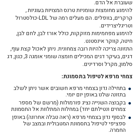
שעוברת אל הדם.
להימנע מחומצות שומניות טרנס המצויות בעוגיות ,
קרקרים, בוופלים. הם מעלים רמה של LDL-כולסטרול
וטריגליצרידים.
להימנע מפחמימות מזוקקות, כולל אורז לבן, לחם לבן,
חיטה, קווקר אינסטנט.
התזונה צריכה להיות רובה צמחונית. ניתן לאכול קצת עוף,
דגים, בעיקר דגים המכילים חומצה שומני אומגה 3, כגון, דג
סלמון, מקרל וסרדינים.
צמחי מרפא לטיפול בתסמונת:
בתחילה נדון בצמחי מרפא חשובים אשר ניתן לשלב
בתזונה שלנו באופן יום יומי.
בקבוצה השנייה נציג פורמולות (מרשם של מספר
צמחים ונטילתם יחד) במחלות המתלוות אל התסמונת
לבסוף נדון בצמחי מרפא (ראה טבלה אחרונה) באופן
ספציפי לטיפול בתסמונת המטבולית ובמצב של
החמרה.