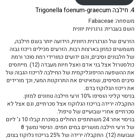
4. חילבה Trigonella foenum-graecum
משפחה: Fabaceae
השם בעברית: גרגרנית יוונית
הזרעים של הגרגרנית היוונית, הידועה יותר בשם חילבה,
משמשים כמזון בארצות רבות. הזרעים מכילים ריכוז גבוה
של חלבונים וסיבים, והם ידועים כמורידי רמת סוכר ורמת
כולסטרול אצל בני אדם ואצל חיות מעבדה (12). מייחסים
את ההשפעה ההיפוגליקמית של החילבה לריכוז הגבוה של
סיבים מסיסים, שמאיטים את התרוקנות המעי, וכך מורידים
את ריכוז הגלוקוז בדם.
בניסוי קליני הוסיפו 10% זרעי חילבה טחונים למזון.
התקבלה ירידה בריכוז הגלוקוז אצל סכרתיים, וגם אצל לא
סכרתיים אחרי שבועיים של טיפול.
בניסוי אחר 24 משתתפים החולים בסוכרת קבלו 10 ג' ליום
של זרעי חילבה מושרים במים חמים. הניסוי נמשך 8
שבועות (12). התקבלה ירידה של 25% בריכוז גלוקוז בצום,