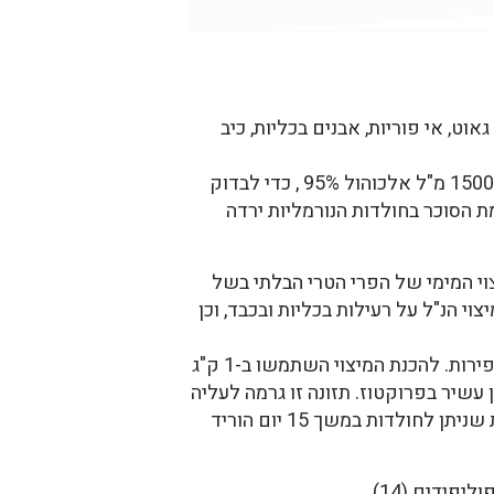
ט, אי פוריות, אבנים בכליות, כיב
השתמשו במיצוי יבש שהוכן מ-1 ק"ג פירות בתוך 1500 מ"ל אלכוהול 95% , כדי לבדוק
פומית 500 מ"ג ל-ק"ג מהמיצוי היבש. רמת הסוכר בחולדות הנורמליות ירדה
פעה של מיצויים מימיים שונים של הפרי על חולדות עם סכרת מושרה (12). המיצוי המימי של הפרי הטרי הבלתי בשל
 בדם ב-48% (12). בדקו את ההשפעה של המיצוי הנ"ל על רעילות בכליות ובכבד, וכן
בדקו השפעה של ריכוזים שונים של מיצוי מימי ומיצוי אלכוהולי של הפירות. להכנת המיצוי השתמשו ב-1 ק"ג
ים או אלכוהול (13). נתנו מהמיצויים לחולדות שהאכילו אותן במשך 15 יום מזון עשיר בפרוקטוז. תזונה זו גרמה לעליה
משמעותית בריכוז הגלוקוז והאינסולין אצל החולדות בהשוואה לקבוצת הביקורת. מיצוי מימי של הפירות שניתן לחולדות במשך 15 יום הוריד