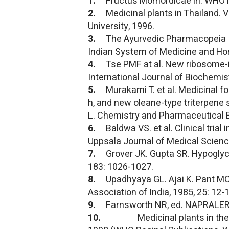
1.
Fructus Momordicae in: WHO Mo
2.
Medicinal plants in Thailand.
University, 1996.
3.
The Ayurvedic Pharmacopeia Ind
Indian System of Medicine and Ho
4.
Tse PMF at al. New ribosome-i
International Journal of Biochemist
5.
Murakami T. et al. Medicinal f
h, and new oleane-type triterpene 
L. Chemistry and Pharmaceutical Bu
6.
Baldwa VS. et al. Clinical tria
Uppsala Journal of Medical Science
7.
Grover JK. Gupta SR. Hypogly
183: 1026-1027.
8.
Upadhyaya GL. Ajai K. Pant MC
Association of India, 1985, 25: 12-1
9.
Farnsworth NR, ed. NAPRALERT 
10.
Medicinal plants in the