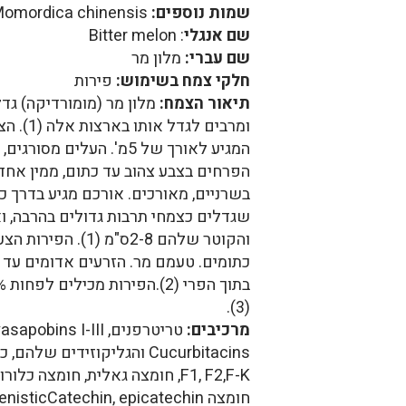
שמות נוספים:
Karla, Karela, Momordica chinensis
שם אנגלי
: Bitter melon
שם עברי:
מלון מר
חלקי צמח בשימוש:
פירות
תיאור הצמח:
מלון מר (מומורדיקה) גד
ומרבים לג
המגיע לאורך של 5מ'. העלים 
הפרחים בצבע צהוב עד כתום, ממין אחד, 
והקוטר שלהם 2-8ס"מ (
כתומים. טעמם מר. הזרעים אדומים עד 
(3).
מרכיבים:
טריטרפנים, ns I-III
F1, F2,F-K, חומצה גאלית, חומצה כלורו