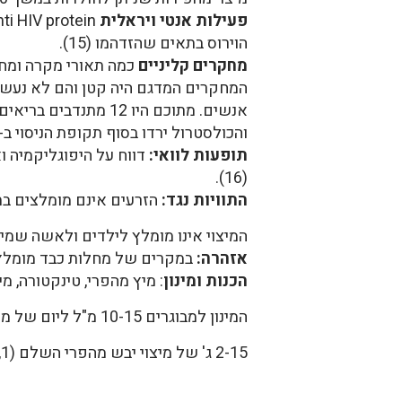
פעילות אנטי ויראלית
הוירוס בתאים שהזדהמו (15).
מחקרים קליניים
והכולסטרול ירדו בסוף תקופת הניסוי ב-10.02% (8).
תופעות לוואי:
(16).
התוויות נגד:
הזרעים אינם מומלצים בת
המיצוי אינו מומלץ לילדים ולאשה שמיניקה 
אזהרה:
במקרים של מחלות כבד מומלץ לה
הכנות ומינון
: מיץ מהפרי, טינקטורה, מיצ
המינון למבוגרים 10-15 מ"ל ליום של מיץ טרי
2-15 ג' של מיצוי יבש מהפרי השלם (1, 7).