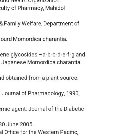
rld Health Organization.
culty of Pharmacy, Mahidol
 & Family Welfare, Department of
 gourd Momordica charantia.
rpene glycosides –a-b-c-d-e-f-g and
t of Japanese Momordica charantia
ound obtained from a plant source.
 Journal of Pharmacology, 1990,
mic agent. Journal of the Diabetic
 30 June 2005.
l Office for the Western Pacific,