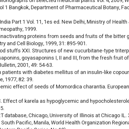
nographs on selected medicinal plants Vol. 4, 2009, Wo
 Vol 1 Bangkok, Department of Pharmaceutical Botany, Fa
ia Part 1 Vol. 11, 1es ed. New Delhi, Ministry of Health
meopathy, 1999.
nactivating proteins from seeds and fruits of the bitter
ry and Cell Biology, 1999, 31: 895-901.
ood stuffs XXI. Structures of new cucurbitane-type trite
saponins, goyasaponins I, II and III, from the fresh frui
lletin, 2001, 49: 54-63.
l in patients with diabetes mellitus of an insulin-like cop
, 1977, 82: 39.
cemic effect of seeds of Momordica charantia. European
. Effect of karela as hypoglycemic and hypocholesterole
5.
database, Chicago, University of Illinois at Chicago IL.
 South Pacific, Manila, World Health Organization Regiona