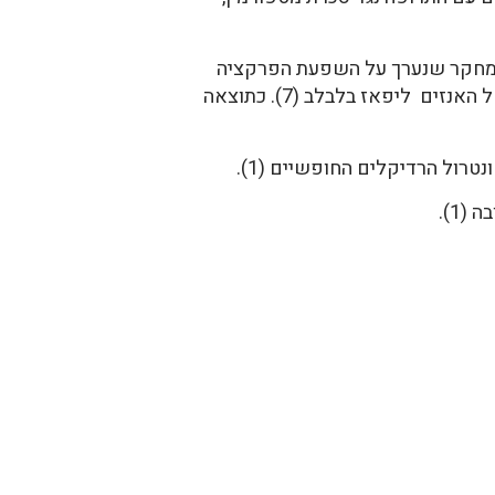
קה מוריד רמה של טריגליצרידים, כולסטרול, LDL ,ומעלה רמה של HDL בדם אצל עכברים (6). מחקר שנערך על השפעת הפרקציה
של הספונינים של המומורדיקה על חולדות, הראה ירידה ברמת הסוכר והשומנים בדם וירידה בפעילות של האנזים ליפאז בלבלב (7). כתוצאה
רול הרדיקלים החופשיים (1).