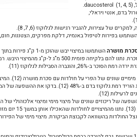
ול בדם, אנטי ויראלי,
רים של עצירות, להגביר רגישות לגלוקוז (6, 7, 8).
שתמש בפירות לטיפול באנמיה, דלקת מפרקים, הצטננות, חום, גאו
סכרת מושרה
חולדות נורמליות וחולדות שהשרו בהן סכרת. נתנו להם בלקיחה 
במחקר נוסף בדקו הש
היה היעיל ביותר. ריכוז של 20 מ"ג ל-ק"ג הוריד רמת גלוקוז
לרעילות (12).
פרי בתוך 500 מ"ל של מ