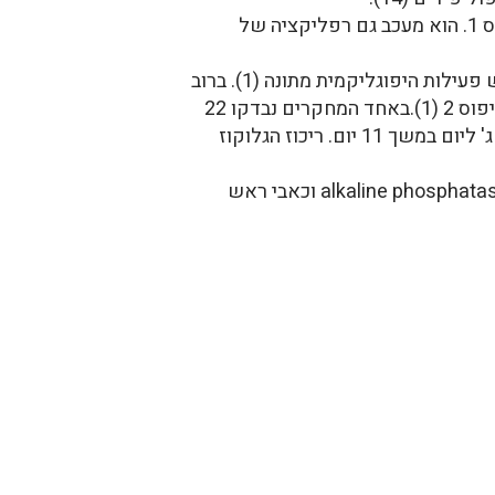
MAP- Momordica anti HIV protein שבודד מהצמח מעכב זיהום עם HIV טיפוס 1. הוא מעכב גם רפליקציה של
כמה תאורי מקרה ומחקרים קליניים הסיקו שלמיץ מהפרי, לפרי ולאבקה מפרי יבש יש פעילות היפוגליקמית מתונה (1). ברוב
המחקרים המדגם היה קטן והם לא נעשו עם סמיות כפולה. רובם בדקו מיצוי מהפרי השלם על סכרת מטיפוס 2 (1).באחד המחקרים נבדקו 22
אנשים. מתוכם היו 12 מתנדבים בריאים ו-10 סכרתיים (8). הם קבלו אבקה של הפרי היבש במינון של 2 ג' ליום במשך 11 יום. ריכוז הגלוקוז
דווח על היפוגליקמיה ואיבוד הכרה אצל ילדים, על עליה ב- glutamyl transferaseו- alkaline phosphatase וכאבי ראש