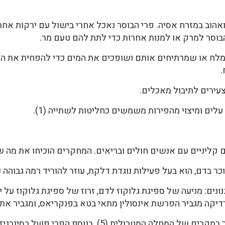
הוב במזרח אסיה. פרי הבוסר נאכל אחרי בישול עם ירקות אחרי
הבוסר למרק או למנות אחרות כדי לתת להם טעם מר.
מלח או שמרתיחים אותם ושופכים את המים כדי להפחית את ה
.
עירים לתיבול מאכלים.
לים ומיצוי מהפירות משמשים כחליטות לשתייה (1).
 קליניים עם אנשים חולים ובריאים. המחקרים הוכיחו את מה ש
ר בדם, הוא בעל פעילות נוגדת דלקת, עוזר להוריד רמה גבוהה של
נים: מניעה של ספיגת גלוקוז לדם, זרוז של ספיגת גלוקוז על י
יקה מגביר הפרשת אינסולין מתאי בטא בפנקריאס, ומגביר את רגיש
מחקר קליני הראה שהפרי גורם לשיפור במקרים של המחלה המט