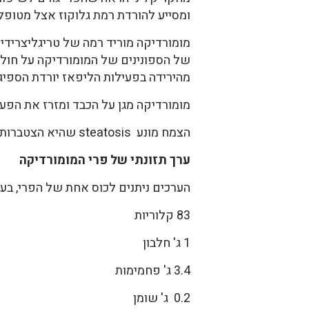
ומסייע להורדת רמת גלוקוז אצל מטופלי
מהירידה בפעילות הליפאז יורדת הספיגה 
מומורדיקה מגן על הכבד ומזרז את הפעי
הצמח מונע steatosis שהיא הצטברות של שומן בתאי הכבד ובכך מגן על הכבד ומאפשר לו פעילות טובה (1).
ערך תזונתי של פרי המומורדיקה
הערכים ניתנים לכוס אחת של הפרי, בערך 93 
83 קלוריות
1 ג' חלבון
3.4 ג' פחמימות
0.2 ג' שומן