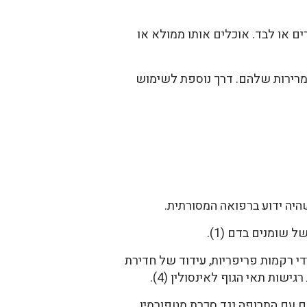
ם או לבד. אוכלים אותו ממולא או
מרירות שלהם. דרך נוספת לשימוש
היה ידוע ברפואה המסורתית.
 שומנים בדם (1).
די רקמות פריפריות, עידוד של חדירת
ות תאי הגוף לאינסולין (4).
בולית (5). בנוסף הפרי פועל בסינרגיזם עם התרופה נגד סכרת מטפורמין,