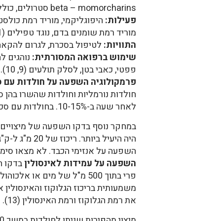
beta – momorcharins סטרולים, כולל, daucosterol (1, 4, 5).
פעילות:
היפוגליקמי, מוריד רמת כולסטר
מוריד רמת שומנים בדם, נוגד טפילים (1).
התוויות:
לטיפול בסכרת, לגרום להקאה, למק
שימוש ברפואה המסורתית:
נוהגים לה
פפטי, כאבי בטן, לסלק תולעים (9, 10).
פרמקולוגיה השפעה על חולדות עם 
לאחר שעה ב-10-15%. בחולדות עם סכרת ירדה רמת הסוכר ב-26%, והוגברה הסבילות לגלוקוז (11).
השפעה על אנזימי הכבד. לא מצאו סימנים 
השפעה על עמידות לאינסולין
את רמת הגלוקוז ורמת האינסולין (13).
מיצוי מהפירות שניתן לחולדות במשך 10 שבועות, גרם להורדה ברמת הכולסטרול, הטריליצרידים והפוספוליפידים (14).