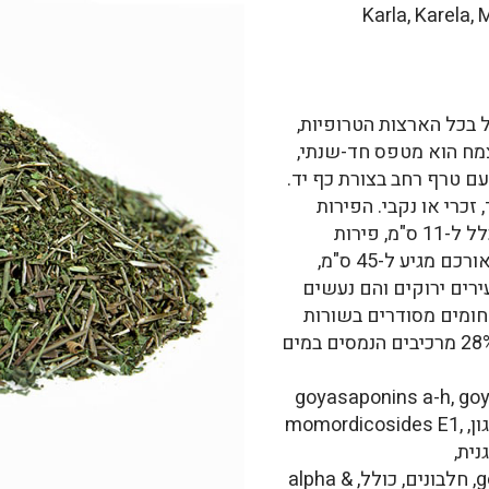
ל בכל הארצות הטרופיות,
דל אותו בארצות אלה (1). הצמח הוא מטפס חד-שנתי,
מסורגים, עם טרף רחב בצורת כף יד.
זכרי או נקבי. הפירות
בשרניים, מאורכים. אורכם מגיע בדרך כלל ל-11 ס"מ, פירות
שגדלים כצמחי תרבות גדולים בהרבה, ואורכם מגיע ל-45 ס"מ,
1). הפירות הצעירים ירוקים והם נעשים
חומים מסודרים בשורות
בתוך הפרי (2).הפירות מכילים לפחות 28% מרכיבים הנמסים במים
goyasaponins a-h, goyasapobi
Cucurbitacins והגליקוזידים שלהם, כגון, momordicosides E1,
גנית,
חומצה genisticCatechin, epicatechin, חלבונים, כולל, alpha &