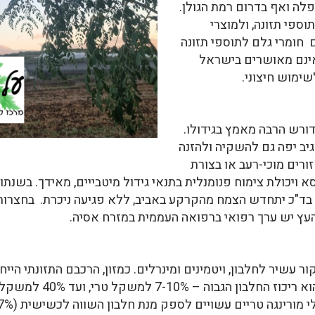
לה ואף בדרום רמת הגולן.
וספי תזונה, ולמוצרי
 חומרי גלם לתוספי תזונה
ינם מאושרים בישראל
ימוש חיצוני.
דורש הרבה מאמץ בגידולו.
גיב יפה גם להשקיה ולהזנה
זורים מוכי-רעב או בצורת
 ויכולת צימוח פנומנלית בתנאי גידול מיטבייים, מאידך. בשנתו
נים ייפגעו בטמפ' הנמוכה מ-0, אך בד"כ יתחדש הצמח מהקרקע באביב, ללא פגיעה ניכ
 עשיר לחלבון, ויטמינים ומינרלים. כמזון, הרכבם התזונתי הייח
בריאות או "מזון-על". ראוי