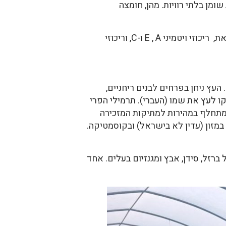
חיוניות. העלים מכילים גם שיעור גבוה יחסי (57%) של חומצות שומן בלתי רוויות. מהן, חומצה
במרשתת מתפרסמים נתונים לא מדויקים ומופרזים בדבר ריכוזי מינרלים וויטמינים בעלי המורינגה. עם זאת, ריכוזי ויטמיני E , A ו-C, וריכוזי
עץ ניחן בפרחים לבנים ריחניים,
דמויות כנפים, אשר העניקו לעץ את שמו (העברי). תרמילי הפרי
 המתחלף במהירות למתיקות המזכירה
 במזון (עדין לא בישראל) ובקוסמטיקה.
רזל, סידן, אבץ ומגנזיום בעלים. אחד