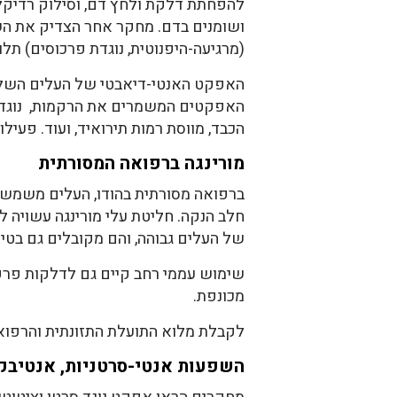
להפחתת דלקת ולחץ דם, וסילוק רדיקל
(מרגיעה-היפנוטית, נוגדת פרכוסים) תלויה
האפקט האנטי-דיאבטי של העלים השלמים
האפקטים המשמרים את הרקמות, נוגדי החמ
הכבד, מווסת רמות תירואיד, ועוד. פעי
מורינגה ברפואה המסורתית
ברפואה מסורתית בהודו, העלים משמשים
חלב הנקה. חליטת עלי מורינגה עשויה לר
של העלים גבוהה, והם מקובלים גם בטיפ
שימוש עממי רחב קיים גם לדלקות פרקי
מכונפת.
לקבלת מלוא התועלת התזונתית והרפואי
השפעות אנטי-סרטניות, אנטיבקט