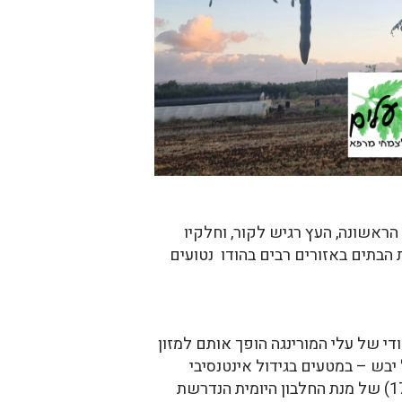
 הראשונה, העץ רגיש לקור, וחלקיו
רת. בחצרות הבתים באזורים רבים בהודו נטועים
ודי של עלי המורינגה הופך אותם למזון
 לציון מיוחד הוא ריכוז החלבון הגבוה – 7-10% למשקל טרי, ועד 40% למשקל יבש – במטעים בגידול אינטנסיבי
בישראל (מידע אישי). מאה גרם של עלי מורינגה טריים עשויים לספק מנת חלבון השווה לכשישית (17%) של מנת החלבון היומית הנדרשת