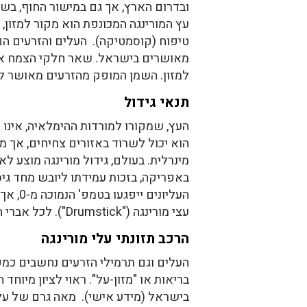
ובדרום הארץ, אך גם במישור החוף, בשפ
עץ המורינגה המכונפת הוא מקור למזון, ת
טיפוח (קוסמטיקה). העלים והזרעים הם
מאושרים בישראל. שאר חלקי הצמח א
למזון. השמן המופק מהזרעים מאושר לש
תנאי גידול
העץ, שמקורו למורדות ההימלאיה, אינו 
הוא יכול לשרוד באזורים צחיחים, אך מ
מינרלית. בעולם, גידול מורינגה מוצע לא
באפריקה, בזכות עמידתו ליובש מחד גיסא
העליו
עצי מורינגה ("Drumstick"). לכל אברי העץ יש ערך רפואי ברפואה העממית במזרח אסיה.
הרכב תזונתי עלי מורינגה
העלים וגם תרמילי הזרעים נחשבים כמקור