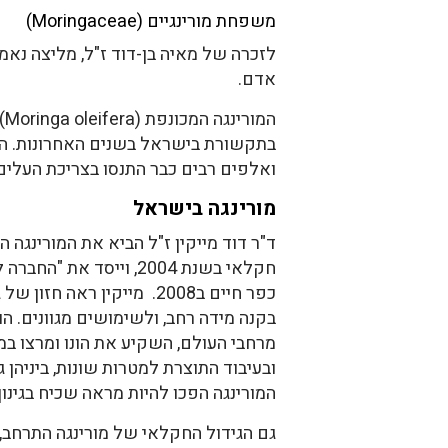
משפחת מורינגיים (Moringaceae)
לזכרה של מאיה בן-דוד ז"ל, מליצה נאמנה 
אדם.
המ
בתקשורת בישראל בשנים האחרונות. הצ
ואלפים רבים כבר התנסו בצריכת העלים
מורינגה בישראל
ד"ר דוד מייקין ז"ל הביא את המורינגה 
חקלאי בשנת 2004, וייסד את
כפר חיים ב2008. מייקין ראה ח
בקנה מידה רחב, ולשימושים מגוונים. הו
מרחבי העולם, השקיע את הונו ומרצו במ
ובעיבוד התוצרת למטרות שונות, ביניהן ג
המורינגה הפכו להיות מראה שכיח בגינון
גם הגידול החקלאי של מורינגה התרחב,