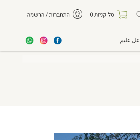
סל קניות
0
התחברות / הרשמה
عل عليم