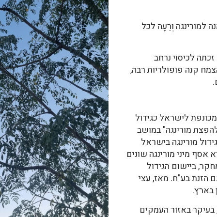
למורינגה וְרֵעָה לכל
ורינגה המכונפת (Moringa oleifera) זכתה לכיסוי נרחב
מח קנה פופולריות רבה,
.
המכונפת לישראל כגידול
 "החברה להפצת מורינגה" במושב
זון של גידול מורינגה בישראל
א אסף מיני מורינגה שונים
חקר, ביישום הגידול
ם הזנת בע"ח. מאז, עצי
 בארץ.
 בעיקר באזור העמקים