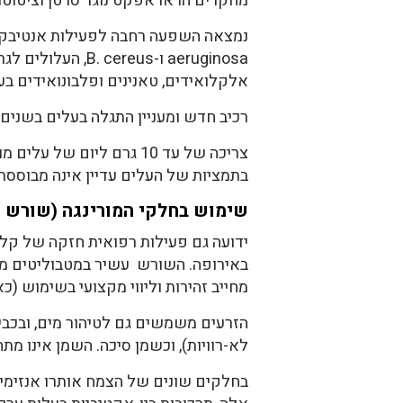
מחקרים הראו אפקט נוגד סרטן וציטוטוק
aeruginosa ו-us
אלקלואידים, טאנינים ופלבונואידים בעלים. תמציות ומיץ של M. oleifera עשויים
רכיב חדש ומעניין התגלה בעלים בשנים האחרונות, אשר כונה MOP-2. לרכיב זה
בתמציות של העלים עדיין אינה מבוססת 
שימוש בחלקי המורינגה (שורש ו
ידועה גם פעילות רפואית חזקה של קלי
באירופה. השורש עשיר במטבוליטים משנ
מחייב זהירות וליווי מקצועי בשימוש (
לא-רוויות), וכשמן סיכה. השמן אינו מתחמצן בקלות. יבול
בחלקים שונים של הצמח אותרו אנזימים יו