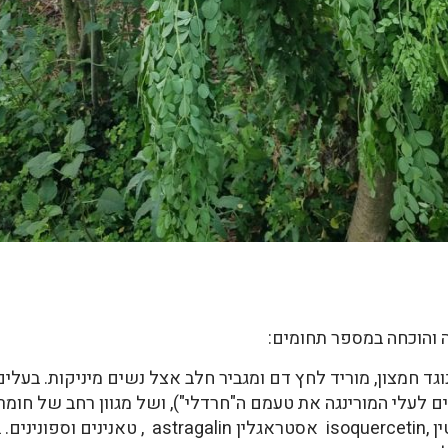
 והוכחה במספר תחומים:
וגד חמצון, מוריד לחץ דם ומגביר חלב אצל נשים מיניקות. בעלי
חומצה קריפטו-כלורוגנית, איזו-קוורציטין ,ercetin