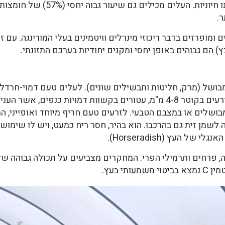
למבוגר, ומכילה לפחות 10 חומצות אמינו 
ר.
בץ) הם גבוהים באופן יחסי ומקנים יחודיות בערכם התזונתי.
בושל (מרק, חליטות ותבשילים שונים). לעלים טעם דמוי-חרדל. ה
ותרמילים ארוכים (עד 40 ס"מ) נושאי זרעים בקוטר 4-8 מ"מ, עטורים בקשוות 
מבושלים או במצבם הטבעי. לזרעים טעם חריף מיוחד ואופייני,
ה לשמן זית גם בהרכבו. הוא בהיר, חסר ריח כמעט, ויש לו שימוש
 העץ (Horseradish).
, פרחים ותרמילי הפרי. המחקרים מצביעים על תכולה גבוהה של ב
תי בעץ.