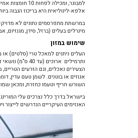
אלפא-לינוליאית היא בריכוז הגבוה ביות
מינרלים בעלים (ברזל, סידן, מגנזיום, א
שימוש במזון
העלים ניתנים למאכל טרי (סלטים) או מ
הצעירים נאכלים, וגם הזרעים הטריים, 
אגוזים או בוטנים. לשמן טעם עדין, דומ
השורש חריף וטעמו כחזרת, ומכאן שמו האנגלי של
בישראל בדרך כלל נצרכים עלי המורינגה
האנזימים העיקריים הנדרשים לייצור ויטמין C נמצא בביטוי משמעו