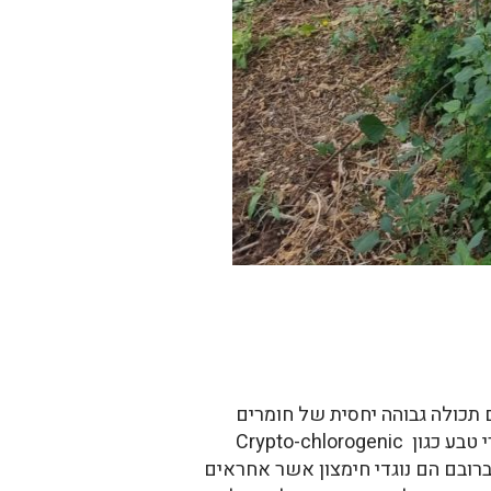
ם תכולה גבוהה יחסית של חומרים
הנקראים גלוקוסינולאטים (הם המעניקים לעלי המורינגה את טעמם ה"חרדלי"), ושל מגוון רחב של חומרי טבע כגון Crypto-chlorogenic
isoqu אסטראגלין astragalin , טאנינים וספונינים. ברובם הם נוגדי חימצון אשר אחראים