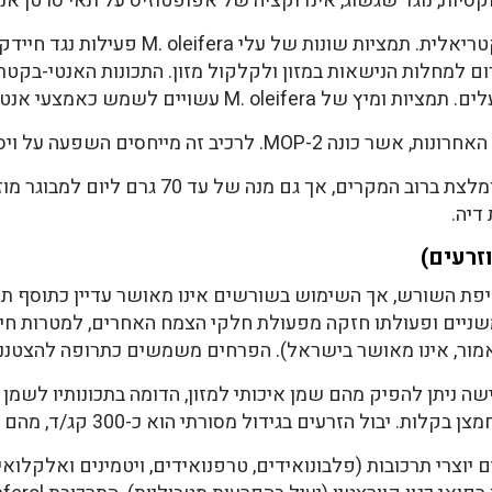
סיות, נוגד שגשוג, אינדוקציה של אפופטוזיס על תאי סרטן אנוש
B. cere, העלולים לגרום למחלות הנישאות במזון ולקלקול מזון. התכונות הא
 לשמש כאמצעי אנטי-בקטריאלי במזון ובתרופות.
 מייחסים השפעה על ויסות מערכת החיסון.
צריכה של עד 10 גרם ליום של עלים מומלצת ברוב המק
דיה.
זרעים)
פת השורש, אך השימוש בשורשים אינו מאושר עדיין כתוסף תזו
יים ופעולתו חזקה מפעולת חלקי הצמח האחרים, למטרות חיזוק 
כאמור, אינו מאושר בישראל). הפרחים משמשים כתרופה להצטננו
 הזרעים בגידול מסורתי הוא כ-300 קג/ד, מהם מפיקים כ-90 ק"ג שמן.
צרי תרכובות (פלבונואידים, טרפנואידים, ויטמינים ואלקלואידים 