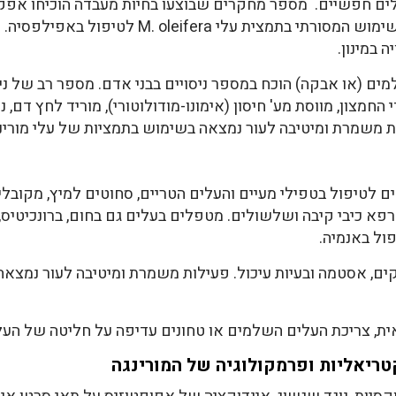
ים חפשיים. מספר מחקרים שבוצעו בחיות מעבדה הוכיחו אפקט
 במינון.
 (או אבקה) הוכח במספר ניסויים בבני אדם. מספר רב של ניסו
צון, מווסת מע' חיסון (אימונו-מודולוטורי), מוריד לחץ דם, נו
לות משמרת ומיטיבה לעור נמצאה בשימוש בתמציות של עלי מורינ
 לטיפול בטפילי מעיים והעלים הטריים, סחוטים למיץ, מקובלי
פא כיבי קיבה ושלשולים. מטפלים בעלים גם בחום, ברונכיטיס, ד
ול באנמיה.
ם, אסטמה ובעיות עיכול. פעילות משמרת ומיטיבה לעור נמצאה
ת, צריכת העלים השלמים או טחונים עדיפה על חליטה של העל
ריאליות ופרמקולוגיה של המורינגה