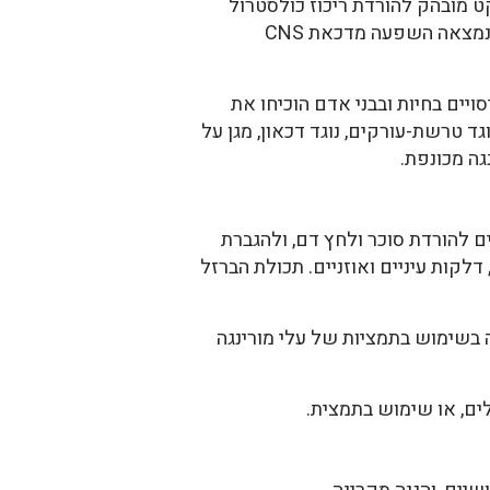
 מובהק להורדת ריכוז כולסטרול
ושומנים בדם. מחקר אחר הצדיק את השימוש המסורתי בתמצית עלי M. oleifera לטיפול באפילפסיה. נמצאה השפעה מדכאת CNS
יים בחיות ובבני אדם הוכיחו את
גד טרשת-עורקים, נוגד דכאון, מגן על
גה מכונפת.
ם להורדת סוכר ולחץ דם, ולהגברת
לקות עיניים ואוזניים. תכולת הברזל
 בשימוש בתמציות של עלי מורינגה
ים, או שימוש בתמצית.