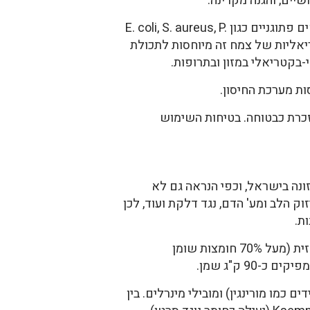
יים, והגנה מקרינה.
נמצאה השפעה רחבה לפעילות אנטיבקטריאלית. תמציות שונות של עלי M. oleifera פעילות נגד חיידקים פתוגניים כגון E. coli, S. aureus, P.
נטי-בקטריאליות של צמח זה מיוחסות לתכולת
רים, אך גם מנה של עד 70 גרם ליום למבוגר מוזכרת כבטוחה. בטיחות השימוש
נה בישראל, וכפי הנראה גם לא
הלב ומע' הדם, נגד דלקת ועוד, לכן
ת.
הזרעים משמשים גם לטיהור מים, ובכבישה ניתן להפיק מהם שמן איכותי למזון, הדומה בתכונותיו לשמן זית (מעל 70% חומצות שומן
כמו מורינגין) ומובילי מינרלים. בין