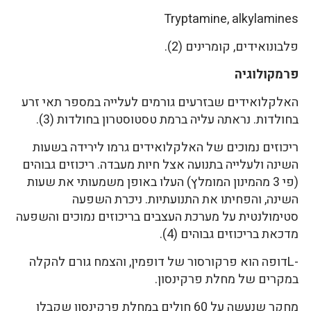
Tryptamine, alkylamines
פלבונואידים, קומרינים (2).
פרמקולוגיה
האלקלואידים שבזרעים גורמים לעלייה במספר תאי זרע
בחולדות. נראתה עליה ברמת טסטוסטרון בחולדות (3).
ריכוזים נמוכים של האלקלואידים גרמו לירידה בשעות
השינה ולעלייה בתנועה אצל חיות מעבדה. ריכוזים גבוהים
(פי 3 מהמינון המומלץ) העלו באופן משמעותי את שעות
השינה, והפחיתו את התנועתיות. ניכרת השפעה
סטימולנטית על מערכת העצבים בריכוזים נמוכים והשפעה
מדכאת בריכוזים גבוהים (4).
-Lדופה הוא פרקורסור של דופמין, והצמח גורם להקלה
במקרים של מחלת פרקינסון.
מחקר שנעשה על 60 חולים במחלת פרקינסון שקבלו