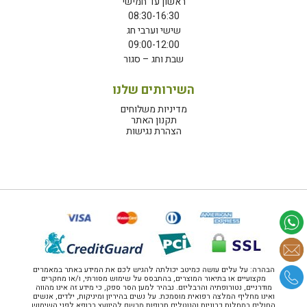
ראשון עד חמישי
08:30-16:30
שישי וערבי חג
09:00-12:00
שבת וחג – סגור
השירותים שלנו
מדיניות משלוחים
תקנון האתר
הצהרת נגישות
הבהרה: על עלים עושה כמיטב יכולתה להגיש לכם את המידע באתר במאמרים
מקצועיים או בתיאור המוצרים, בהתבסס על שימוש מסורתי, ו/או מחקרים
מודרניים, נטורופתיה והרבליזם. נבהיר למען הסר ספק, כי מידע זה אינו מהווה
ואינו מחליף המלצה רפואית מוסמכת. על נשים בהיריון ומיניקות, ילדים, אנשים
החולים במחלות כרוניות והנוטלים תרופות מרשם להיוועץ ברופא לפני השימוש