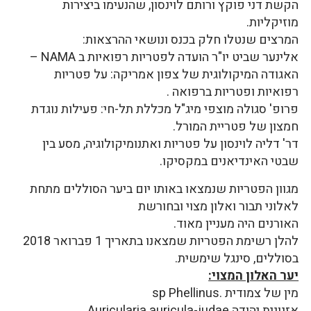
הקשת דני פוקץ ורותם לוינסון, שהנעימו ביצירות
מוזיקליות.
המרצים שנטלו חלק בכנס ונושאי ההרצאות:
אלינער שביט יו"ר הועדה לפטריות רפואיות ב NAMA –
האגודה המיקולוגית של צפון אמריקה: על פטריות
רפואיות ופטריות ברפואה .
פרופ' סגולה מוצפי מיג"ל מכללת תל-חי: פעילות נוגדת
חמצון של פטריית המורל.
דר' דליה לוינסון על פטריות ואתנומיקולוגיה, מסע בין
שבטי האינדיאנים במקסיקו.
מגוון הפטריות שנמצאו באותו יום ביער הסוללים מתחת
לאלוני תבור ואלון מצוי ובחורשת
האורנים היה מעניין מאוד.
להלן רשימת הפטריות שמצאנו בתאריך 1 פברואר 2018
בסוללים, סינגל שימשית.
יער האלון המצוי:
מין של צמודית .sp Phellinus
אזנונית יהודה Auricularia auricula-judae