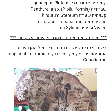
קטיפנית אפורת רגל griseopus Pluteus
שברירית Psathyrella sp. (P. piluliformis)
קשיחית שעירה hirsutum Stereum
סוככית קשקשנית furfuracea Tubaria
מין של עציונית sp Xylaria
*** נשמח לראות אתכם בכנס הבא, שמרו על קשר! ***
צילום: אפרים לוינסון. בתמונה: ציור של אמן משבט
הגווחימולויה במקסיקו על בהוקית שטוחה applanatum
Ganoderma.