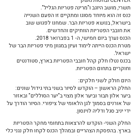
CENTER ובחסות משק
תשרי, מושב היוגב ו"מרינה פטריות הגליל".
כנס זה הוא מיוחד מסוגו ומתקיים זו הפעם השנייה
בישראל, בנושא פטריות הבר. שמחנו לפגוש שוב
את חובבי הפטריות הוותיקים והחדשים.
הכנס נערך ביום חמישי, ה- 1 בפברואר 2018.
מטרת הכנס הייתה לימוד ועיון במגוון מיני פטריות הבר של
ישראל.
בכנס נטלו חלק קהל חובבי הפטריות בארץ, סטודנטים
וחוקרים בתחום הפטריות.
היום חולק לשני חלקים:
החלק הראשון – הוקדש לסיור בשני בתי גידול שונים:
ביער אלון תבור וביער אלון מצוי ב"יער הסוללים" ובאזור
של אורנים בסמוך לגן הלאומי של ציפורי. הסיור הודרך על
ידי יניב סגל ודליה לוינסון.
החלק השני- הוקדש להרצאות בתחומי מחקר הפטריות
בארץ. בהפסקת הצהריים ובמהלך הכנס לקחו חלק נגני כלי