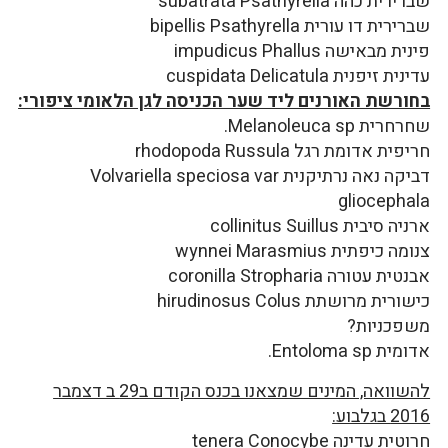
שברירית כהה subatrata Psathyrella
שברירית דו עורית bipellis Psathyrella
פינית מבאישה impudicus Phallus
עדינית זיפנית cuspidata Delicatula
בחורשת האורנים ליד שער הכניסה לגן הלאומי ציפורי:
שחרחרית Melanoleuca sp.
חריפית אדומת רגל rhodopoda Russula
דביקה נאה נרתיקנית Volvariella speciosa var
gliocephala
ארניה סיבית collinitus Suillus
צנומה כיפתית wynnei Marasmius
אבנטית עטורה coronilla Stropharia
כישורית מרושתת hirudinosus Colus
משפכניות?
אדומית Entoloma sp.
להשוואה, המינים שמצאנו בכנס הקודם ב29 ב דצמבר
2016 בגלבוע:
חרוטית עדינה tenera Conocybe