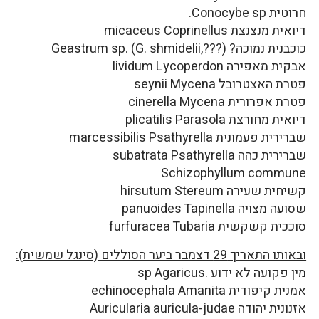
חרוטית Conocybe sp.
דיואית מנצנצת micaceus Coprinellus
כוכבנית נמוכה? Geastrum sp. (G. shmidelii,???)
אבקית מאפירה lividum Lycoperdon
פטרת האצטרובל seynii Mycena
פטרת אפרורית cinerella Mycena
דיואית מחורצת plicatilis Parasola
שברירית פעמונית marcessibilis Psathyrella
שברירית כהה subatrata Psathyrella
Schizophyllum commune
קשיחית שעירה hirsutum Stereum
שסועה מצויה panuoides Tapinella
סוככית קשקשית furfuracea Tubaria
ובאותו התאריך 29 דצמבר ביער הסוללים (סינגל שמשית):
מין פקועה לא ידוע .sp Agaricus
אמנית קיפודית echinocephala Amanita
אזנונית יהודה Auricularia auricula-judae