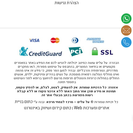
הצהרת נגישות
הבהרה: על עלים עושה כמיטב יכולתה להגיש לכם את המידע באתר במאמרים
מקצועיים או בתיאור המוצרים, בהתבסס על שימוש מסורתי, ו/או מחקרים
מודרניים, נטורופתיה והרבליזם. נבהיר למען הסר ספק, כי מידע זה אינו מהווה
ואינו מחליף המלצה רפואית מוסמכת. על נשים בהיריון ומיניקות, ילדים, אנשים
החולים במחלות כרוניות והנוטלים תרופות מרשם להיוועץ ברופא לפני השימוש
בתוספי תזונה.
אזהרה: כל הזכויות שמורות. אין להעתיק, לצטט, לצלם, או להפיץ טקסט,
תמונות או מידע תוכן אחר מתוך האתר ללא אזכור מקורו או ללא קבלת
רשות מפורשת בכתב מבעלי אתר זה.
כתום בניית
כל זכויות שמורות ©
על עלים – מרכז לצמחי מרפא
. נבנה ע"י
אתרים ומערכות Web
כתום קידום ושיווק באינטרנט
|