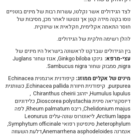
לצד הגידולים אשר נקלטו, עשרות רבות של מינים בוטניים
נוסו בקנה מידה קטן אך ננטשו לאחר מכן, מסיבות של
חוסר התאמה אקלימית, חקלאית או שיווקית.
להלן רשימה חלקית של הגידולים.
בין הגידולים שבדקנו לראשונה בישראל היו מינים של
עצי-מרפא:
גינקו Ginkgo biloba, אגוז שחור Juglans
nigra, סמבוק שחור Sambucus nigra.
מינים של אקלים ממוזג:
קיפודנית ארגמנית Echinacea
purpurea, קיפודנית חיוורת Echinacea pallida, כשותנית
Humulus lupulus, יזהוב Chiranthus cheirii ,
דיוסקוריאה סינית Dioscorea polystachia, כלידוניום
Chelidonium majus, ריבס Rheum palmatum, לפה
Arctium lappa, ליאונורוס שונה-עלים Leonurus
heterophylum, סינפיטון רפואי Symphytum officinale,
אנמרנה Anemarrhena asphodeloides,דלעת השעווה