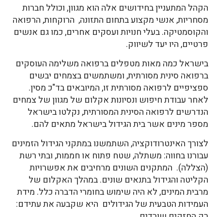
הקהל המתעניין בחידושים אלה הוא מגוון, וכולל חברות
מסחריות, אנשי מקצוע בתחום התזונה, הרוקחות, הרפואה
והקוסמטיקה. בעלי חנויות ועסקים אחרים, כמו גם אנשים
פרטיים, היו יעד לשיווק.
בישראל כמה מאות מטפלים ברפואה משלימה העוסקים
ברפואה סינית מסורתית, ומשתמשים בצמחים יבשים
ספציפיים לרפואה מסורתית זו, המיובאים בד"כ מסין.
לאחר עבודת חיפוש ונסיונות אקלום של מגוון של צמחים
הנדרשים לרפואה הסינית המסורתית, נקלטו בישראל
מספר מינים אשר בית הגידול בישראל מתאים להם.
לצורך האינטרודוקציה, השתמשנו במתקני הגידול הזמינים
עבורנו בחווה: משתלה, שטח פתוח או חממות, ובתי רשת
(הצללה). המתקנים השונים מרחיבים את אפשרויות
הקליטה והגידול בתנאים שונים. במהלך האקלום של
מרבית המינים, לא היה שימוש בחומרי הדברה כלל. מידת
העמידות הטבעית של הגידולים היא שקבעה את עתידם:
רק החזקים שורדים…