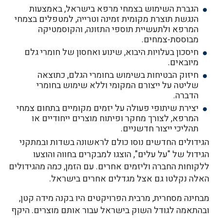
הגברת השימוש בצמחי מרפא בישראל, באמצעות
הנגשת תוצרת מקומית זמינה וטרייה, למטפלים בצמחי
המרפא ולתעשיית תוספי התזונה, והקוסמטיקה
מבוססת-צמחים.
חיסכון בעלויות היבוא, שינוע ואחסון של חומרי גלם
מיובאים.
חיזוק הבטיחות בשימוש בחומרי הגלם, כתוצאה
שליטה על ייצורם המקומי וללא שימוש בחומרי
הדברה.
יצירת שיתופי פעולה על יזמים מקומיים בתחום צמחי
המרפא, לצורך מחקר ופיתוח מוצרים ייחודיים או
תהליכי ייצור חדשניים.
הגידולים החדשים נוסו כולם לראשונה בשדות ובמתקני
הגידול של "על עלים", הוצגו למבקרים בחווה והוצעו
ללקוחות החברה וליזמים אחרים. עם הזמן, כמה מהגידולים
האלה נקלטו גם אצל מגדלים אחרים בישראל.
מבחינה מסחרית, מרבית הפרויקטים היו בקנה מידה קטן,
ובהתאמה לגודל השוק בישראל עבור אותם מוצרים. היקף