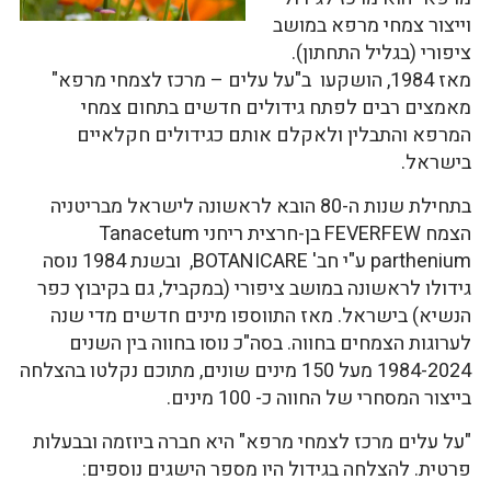
וייצור צמחי מרפא במושב
ציפורי (בגליל התחתון).
מאז 1984, הושקעו ב"על עלים – מרכז לצמחי מרפא"
מאמצים רבים לפתח גידולים חדשים בתחום צמחי
המרפא והתבלין ולאקלם אותם כגידולים חקלאיים
בישראל.
בתחילת שנות ה-80 הובא לראשונה לישראל מבריטניה
הצמח FEVERFEW בן-חרצית ריחני Tanacetum
parthenium ע"י חב' BOTANICARE, ובשנת 1984 נוסה
גידולו לראשונה במושב ציפורי (במקביל, גם בקיבוץ כפר
הנשיא) בישראל. מאז התווספו מינים חדשים מדי שנה
לערוגות הצמחים בחווה. בסה"כ נוסו בחווה בין השנים
1984-2024 מעל 150 מינים שונים, מתוכם נקלטו בהצלחה
בייצור המסחרי של החווה כ- 100 מינים.
"על עלים מרכז לצמחי מרפא" היא חברה ביוזמה ובבעלות
פרטית. להצלחה בגידול היו מספר הישגים נוספים: