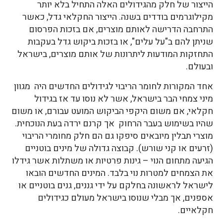
הייצור של חלק מהגידולים האלה התחיל בלא יותר
מקילוגרמים בודדים בשנה. הייצור החקלאי גדל, כאשר
התרחבה הדרישה לאותם מוצרים, אם בזכות הפרסום
שניתן להם ב"על עלים", או בזכות ביקוש גדל בעקבות
התחזקות המודעות ליתרונות של אותם מוצרים, בישראל
ובעולם.
אחד המקורות לחומר הריבוי לגידולים החדשים היה מגוון
מיני צמחי הבר בישראל, אשר לא נוסו עד אז בגידול
חקלאי, אם משום היקפי הביקוש המועט עבורם, או משום
שהיו בשימוש בעבר הרחוק אך קרנם ירדה בעת הנוכחית.
מוצרי תבלין מיובאים סיפקו גם הם חלק מחומרי הריבוי
(זרעים או קני שורש). קבוצה גדולה של מינים בוטניים
הגיעה מתחום הנוי – גינות פרטיות או משתלות אשר גידלו
את הצמחים למטרות נוי בלבד. המינים החדשים הובאו
לישראל לראשונה בחלקם על ידי גננים, גנים בוטניים או
אספנים, אך מבלי שנוסו בישראל מעולם כגידולים
חקלאיים.