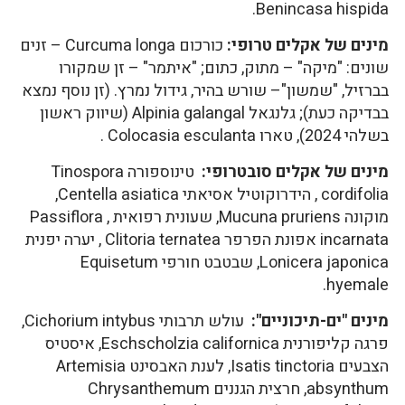
Benincasa hispida.
מינים של אקלים טרופי:
כורכום Curcuma longa – זנים
שונים: "מיקה" – מתוק, כתום; "איתמר" – זן שמקורו
בברזיל, "שמשון"– שורש בהיר, גידול נמרץ. (זן נוסף נמצא
בבדיקה כעת); גלנגאל Alpinia galangal (שיווק ראשון
בשלהי 2024), טארו Colocasia esculanta .
מינים של אקלים סובטרופי:
טינוספורה Tinospora
cordifolia , הידרוקוטיל אסיאתי Centella asiatica,
מוקונה Mucuna pruriens, שעונית רפואית , Passiflora
incarnata אפונת הפרפר Clitoria ternatea , יערה יפנית
Lonicera japonica, שבטבט חורפי Equisetum
hyemale.
מינים "ים-תיכוניים":
עולש תרבותי Cichorium intybus,
פרגה קליפורנית Eschscholzia californica, איסטיס
הצבעים Isatis tinctoria, לענת האבסינט Artemisia
absynthum, חרצית הגננים Chrysanthemum