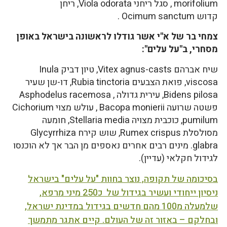
morifolium , סגל ריחני Viola odorata, ריחן
קדוש Ocimum sanctum .
צמחי בר של א"י אשר גודלו לראשונה בישראל באופן
מסחרי, ב"על עלים":
שיח אברהם Vitex agnus-casts, טיון דביק Inula
viscosa, פואת הצבעים Rubia tinctoria, דו-שן שעיר
Bidens pilosa, עירית גדולה , Asphodelus racemosa
פשטה שרועה Bacopa monierii , עולש מצוי Cichorium
pumilum, כוכבית מצויה Stellaria media, חומעה
מסולסלת Rumex crispus, שוש קירח Glycyrrhiza
glabra. מינים רבים אחרים נאספים מן הבר אך לא הוכנסו
לגידול חקלאי (עדיין).
בסיכומה של תקופה, נוצר בחוות "על עלים" בישראל
ניסיון ייחודי ועשיר בגידול של כ250 מיני מרפא,
שלמעלה מ100 מהם חדשים בגידול במדינת ישראל,
ובחלקם – באזור זה של העולם. קיים אתגר מתמשך