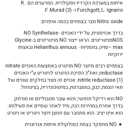
איתות במערכת הקרדיו-וסקולרית. המדענים הם: R.
Furchgott, L. Ignarro ו- F. Murad (3).
Nitric oxide נוצר בצמחים בכמה אופנים:
בדרך אנזימטית, על ידי האנזים NO Synthetase-
NOSמניטריטים. הראו ייצור NO מניטריטים ב-Glycine
max –סויה, בחמניות- Helianthus annuus ובאצות
ירוקיות
בצמחים רבים מיוצר NO מניטרט באמצעות האנזים nitrate
reductase, ואח"כ הפיכת הניטרט לניטריט ע"י האנזים
nitrite reductase (1). אנזים זה מצוי בחלקים שונים של
תאי הצמח, כגון, בממברנות, במיטוכונדריה, בציטוזול.
NO הוא רדיקל חופשי, והוא עובר מטבוליזם או מורחק
בדרך אחרת במהירות רבה, מיד לאחר שסיים את פעילותו.
הוא אינו יציב. הוא מתחבר עם חמצן ויוצר ניטריט או ניטרט.
NO מתפקד בצמח כמולקולת איתות אנדוגנית