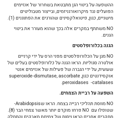
ההשפעה על ביטוי הגן מתבטאת בשחרור של אנזימים
הפועלים נגד מיקרואורגניזמים, ובייצור מטבוליטים
מישניים, כגון, פיטואלקסינים שהורגים את הפתוגנים (1).
NO משתתף במקרים אלה בכך שהוא מעורר את ביטוי
הגנים.
הגנה בכלורופלסטים
NO מגן על הכלורופלסטים מפני הרס על ידי קרניים
אולטרה סגוליות. הראו הגנה על כלורופלסטים בעלים של
שעועית, על ידי הגברה של פעילות של אנזימים אנטי
אוקסידנטים כגון, superoxide-dismutase, ascorbate
peroxidases -catalases.
השפעה על רביית הצמחים
.
NO מווסת תהליכי רבייה בצמח. הראו שArabidopsis-
שטופלו עם NO פרחו מוקדם יותר מאשר צמחי הבר (8).
מחקרים אחרים הראו ויסות של צמיחת מאבקים והתחלה