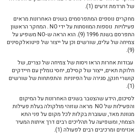
של תרדמת זרעים (1).
מחקרים נוספים המתפרסמים בשנים האחרונות מראים
פעילויות נוספות המווסתות על ידי NO . המחקר הראשון
התפרסם בשנת 1996 (9). הוא הראה ש-NO משפיע על
צמיחה של עלים, שורשים וכן על ייצור של פיטואלקסינים
(9).
עבודות אחרות הראו ויסות של צמיחה של נצרים, של
חלוקת תאים, ייצור של קסילם, יחסי גומלין עם חיידקים
קושרי חנקן, סגירה של הפיוניות והתפתחות של שורשים
(1).
לסיכום, הידע שהצטבר בשנים האחרונות על המיקום
והפעילות של NO מראה שזוהי מולקולה בעלת פעילות
מגוונת מאד, שעוברת בקלות לכל מקום על פני התא
הצמחי, ומשפיעה על תהליכים רבים דרך איתות המעיר
אנזימים ומרכיבים רבים לפעולה (1).