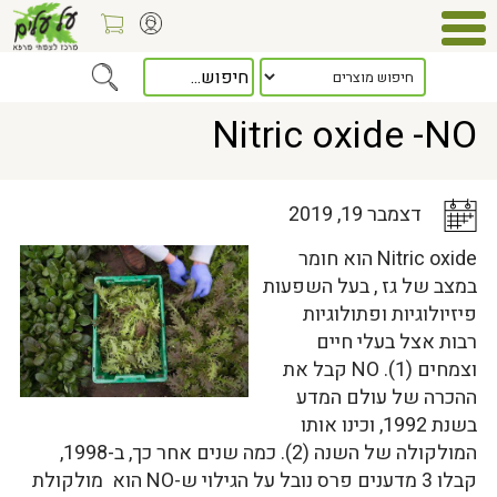
Home
>
כלל המאמרים
> Nitric oxide -NO
Nitric oxide -NO
דצמבר 19, 2019
Nitric oxide הוא חומר
במצב של גז , בעל השפעות
פיזיולוגיות ופתולוגיות
רבות אצל בעלי חיים
וצמחים (1). NO קבל את
ההכרה של עולם המדע
בשנת 1992, וכינו אותו
המולקולה של השנה (2). כמה שנים אחר כך, ב-1998,
קבלו 3 מדענים פרס נובל על הגילוי ש-NO הוא מולקולת