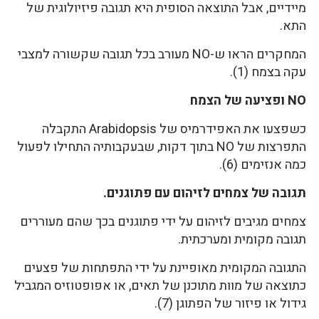
מיידיים, אבל התוצאה הסופית היא תגובה פיזיולוגית של
התא.
המחקרים הראו ש-NO מעורב בכל תגובה שקשורה למצבי
עקה בצמח (1).
NO
ופציעה של הצמח
כשפצעו את האפידרמיס של Arabidopsis התקבלה
התפרצות של NO בתוך דקות, שבעקבותיה התחילו לפעול
כמה אנזימים (6).
תגובה של צמחים לזיהום עם פתוגנים.
צמחים מגיבים לזיהום על ידי פתוגנים בכך שהם מעוררים
תגובה מקומית ומערכתית.
התגובה המקומית מאופיינת על ידי התפתחות של פצעים
כתוצאה של מוות מתוכנן של תאים, או אפופטוזיס המגביל
גידול או פיזור של הפתוגן (7).