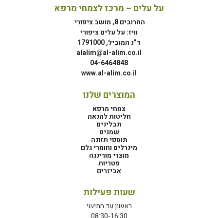
על עלים – מרכז לצמחי מרפא
החרובים 8, מושב ציפורי
וויז: על עלים ציפורי
ד"נ המוביל, 1791000
alalim@al-alim.co.il
04-6464848
www.al-alim.co.il
המוצרים שלנו
צמחי מרפא
חליטות להנאה
תבלינים
שמנים
תוספי תזונה
מינרלים וחומרי גלם
מוצרי מורינגה
פטריות
אביזרים
שעות פעילות
ראשון עד חמישי
08:30-16:30