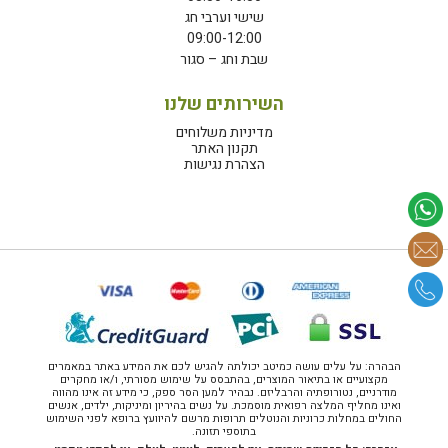
שישי וערבי חג
09:00-12:00
שבת וחג – סגור
השירותים שלנו
מדיניות משלוחים
תקנון האתר
הצהרת נגישות
הבהרה: על עלים עושה כמיטב יכולתה להגיש לכם את המידע באתר במאמרים
מקצועיים או בתיאור המוצרים, בהתבסס על שימוש מסורתי, ו/או מחקרים
מודרניים, נטורופתיה והרבליזם. נבהיר למען הסר ספק, כי מידע זה אינו מהווה
ואינו מחליף המלצה רפואית מוסמכת. על נשים בהיריון ומיניקות, ילדים, אנשים
החולים במחלות כרוניות והנוטלים תרופות מרשם להיוועץ ברופא לפני השימוש
בתוספי תזונה.