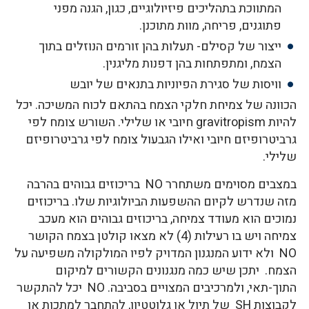
המתווכת בתהליכים פיזיולוגיים, כגון, הגנה מפני
פתוגנים, פריחה, מוות מתוכנן.
ייצור של קסילם- תעלות בהן זורמים הנוזלים בתוך
הצמח, ומתפתחות בהן דפנות מליגנין.
וויסות של סגירת הפיוניות בתנאים של יובש
הכוונה של צמיחת חלקי הצמח בהתאם לכוח המשיכה. יכל
להיות gravitropism חיובי או שלילי. השורש צומח לפי
גרביטרופיזם חיובי ואילו הגבעול צומח לפי גרביטרופיזם
שלילי.
במצבים מסוימים משתחרר NO בריכוזים גבוהים בהרבה
מזה שנדרש לקיום ההשפעות הביולוגיות שלו. בריכוזים
נמוכים הוא מעודד צמיחה, בריכוזים גבוהים הוא מעכב
צמיחה ויש בו רעילות (4) לא מצאו קולטן בצמח הקושר
NO ולא ידוע המנגנון המדויק לפיו המולקולה משפיעה על
הצמח. יתכן שיש כמה מנגנונים הקשורים למיקום
התוך-תאי, ולמרכיבים המצויים בסביבה. NO יכל להתקשר
לקבוצות SH של תיול או גלוטטיון, להתחבר למתכות או