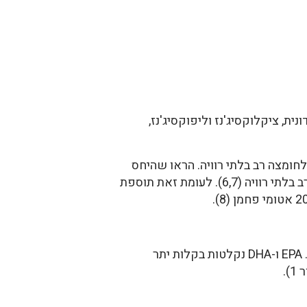
, ציקלוקסיג'נז וליפוקסיג'נז,
כוז החומצה הלינולאית בגוף והיחס בין החומצה הלינולאית ואלפה-לינולנית משפיעים על הפיכת ALA לחומצה רב בלתי רוויה. הראו שהיחס
האופטימלי הוא 4:1 חומצה לינולאית לALA. עליה בריכוז של חומצה לינולאית מפחית ייצור של חומצה רב בלתי רוויה (6,7). לעומת זאת תוספת
ALA אינה זהה בפעילות הביולוגית שלה ל-EPA ו-DHA המצויות בשמן דגים ובאצות החיות באוקינוס (1). EPA ו-DHA נקלטות בקלות יתר