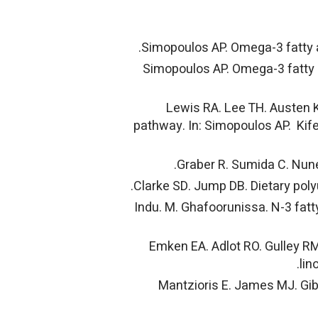
2. Simopoulos AP. Omega-3 fatty
3. Lewis RA. Lee TH. Austen
pathway. In: Simopoulos AP. Kife
6. Indu. M. Ghafoorunissa. N-3 fat
7. Emken EA. Adlot RO. Gulley R
lin
8. Mantzioris E. James MJ. Gi