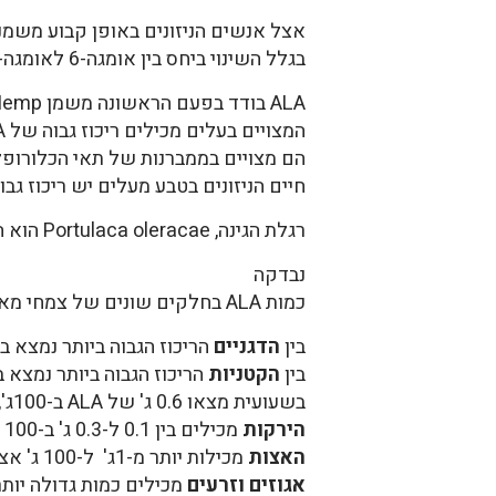
אצל אנשים הניזונים באופן קבוע משמני
בגלל השינוי ביחס בין אומגה-6 לאומגה-3. מכאן שהחשיבות של ALA בתזונה היא לטווח ארוך (1).
ALA בודד בפעם הראשונה משמן Hemp בשנת 1887. בצמחים, השומנים
המצויים בעלים מכילים ריכוז גבוה של ALA.
הם מצויים בממברנות של תאי הכלורופ
חיים הניזונים בטבע מעלים יש ריכוז גבוה 
רגלת הגינה, Portulaca oleracae הוא הצמח העשיר ביותר ב-ALA בעלים. ריכוז ה-ALA הוא 4 מ"ג ב-1ג' של הצמח.
נבדקה
כמות ALA בחלקים שונים של צמחי מאכל.
בין
הדגניים
הריכוז הגבוה ביותר נמצא בנבטי שבולת שועל, 1.4 ג' ב-100 ג' של נבטים. בנב
בין
הקטניות
הריכוז הגבוה ביותר נמצא בפולי סויה יבש
בשעועית מצאו 0.6 ג' של ALA ב-100ג', ובכל שאר הקטניות הריכוז נמוך, 0.1-0.2 ג' ב-100 ג' של זרעים.
הירקות
מכילים בין 0.1 ל-0.3 ג' ב-100 ג' של ירקות טריים (1).
האצות
מכילות יותר מ-1ג' ל-100 ג' אצה טריה.
אגוזים וזרעים
מכילים כמות גדולה יותר של