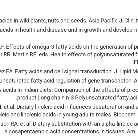
 acids in health and disease and in growth and developmen
 KF. Effects of omega-3 fatty acids on the generation of 
r RR. Martin RE. eds. Health effects of polyunsaturated f
F
ty acids in Indian diets: Comparison of the effects of pre
product (long chain n-3 Polyunsaturated fatty acid
M. et al. Dietary linoleic acid influences desaturation and
oleic and linolenic acids in young adults males. Biochem.
bson RA. et al. Dietary substitution with an alpha-linolec 
eicosapentaenoic acid concentrations in tissues. Am. J