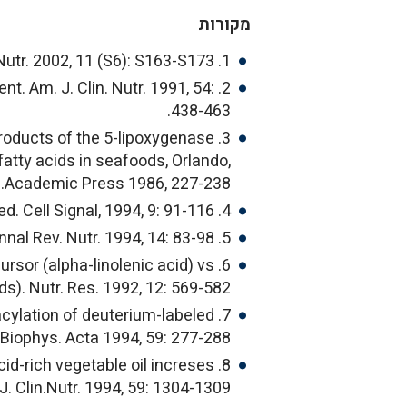
מקורות
1. Simopoulos AP. Omega-3 fatty acids in wild plants, nuts and seeds. Asia Pacific J. Clin. Nutr. 2002, 11 (S6): S163-S173.
t. Am. J. Clin. Nutr. 1991, 54:
438-463.
products of the 5-lipoxygenase
fatty acids in seafoods, Orlando,
l.Academic Press 1986, 227-238.
4. Graber R. Sumida C. Nunez EA. Fatty acids and cell signal transduction. J. Lipid Med. Cell Signal, 1994, 9: 91-116.
5. Clarke SD. Jump DB. Dietary polyunsaturated fatty acid regulation of gene transcripton. Annal Rev. Nutr. 1994, 14: 83-98.
cursor (alpha-linolenic acid) vs
s). Nutr. Res. 1992, 12: 569-582.
 acylation of deuterium-labeled
 Biophys. Acta 1994, 59: 277-288.
acid-rich vegetable oil increses
. Clin.Nutr. 1994, 59: 1304-1309.