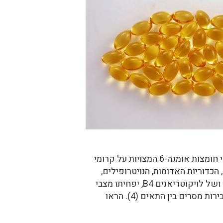
חיים וצמחים. חומצות שומניות אומגה -3, כגון EPA ו-DHA כשהן נספגות דרך המזון מחליפות באופן חלקי חומצות אומגה-6 המצויות על קרומי
הופכות לחלק מקרומי טסיות הדם, הכדוריות האדומות, הנויטרופילים,
המונוציטים, תאי הכבד ורקמות נוספות יקטינו ייצור של פרוסטגלנדינים E2, יפחיתו ייצור של תרומבוקסן ושל לויקוטריאנים B4, יפחיתו מצבי
דלקת ויסייעו לדילול הדם (3). בנוסף, מולקולות של חומצות שומניות פעילות כמולקולות איתות. הן מעבירות מסרים בין התאים (4). הראו