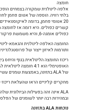
חומצה
אלפה-לינולנית שמקורה בצמחים הופכת
בלתי רוויה. הוספה של אטום פחמן לחו
20 אטומי פחמן, בדומה לאיקוסנואידים. הורדת שני אטומי מימן הופכת אותה לחומצה עם 4
קשרים כפולים. היא דומה אז לחומצה הארכידונית שהיא
כפולים אומגה-6, והיא משמשת פרקורסור לחומצות הלינולניות.
החומצה האלפה-לינולנית והגאמא-לינולנ
ותורמות לאיזון ייצור של פרוסטגלנדינים
של ALA בתזונה, באמצעות שמנים עשירים ב-ALA, כגון, שמן פשתן, גרמה לעליה בריכוז של חומצה עם 20 אטומי פחמן (8).
מחקרים קליניים הראו שהעלאת ריכוז של ALA בתזונה סייעה להורדת לחץ ד
ובמהירות רבה יותר לשומנים של הפלסמה ושל
נוכחות ALA בתזונה