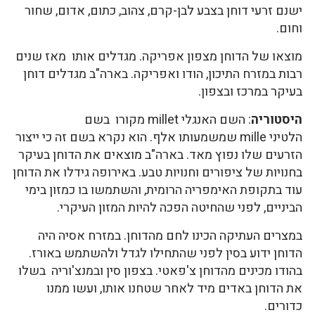
ישנם זרעי דוחן בצבע לבן-קרם, צהוב, כתום, אדום, שחור
וחום.
מוצאו של הדוחן מצפון אפריקה. מגדלים אותו מאז שנים
רבות במזרח התיכון, הודו ואפריקה. בארה"ב מגדלים דוחן
בעיקר במרכז ובצפון.
היסטוריה
: השם האנגלי millet מקורו בשם
הלטיני mille שמשמעותו אלף. הוא נקרא בשם זה כי ייצור
הזרעים שלו נפוץ מאד. בארה"ב מוצאים את הדוחן בעיקר
בחנויות של ציפורים וחנויות טבע. באירופה גידלו את הדוחן
עוד בתקופת האימפריה הרומית, והשתמשו בו כמזון בימי
הביניים, לפני שהחיטה הפכה להיות המזון העיקרי.
במצרים העתיקה הכינו לחם מהדוחן. במזרח אסיה היה
הדוחן ידוע בסין לפני שהתחילו לגדל ולהשתמש באורז.
בהודו מכינים מהדוחן צ'פאטי. בצפון סין ובמנצ'וריה בשלו
את הדוחן באדים מיד לאחר שטחנו אותו, ועשו ממנו
כדורים.