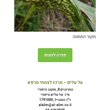
מקור התמונה
חזרה לחנות
על עלים – מרכז לצמחי מרפא
החרובים 8, מושב ציפורי
וויז: על עלים ציפורי
ד"נ המוביל, 1791000
alalim@al-alim.co.il