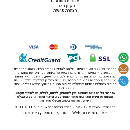
מדיניות משלוחים
תקנון האתר
הצהרת נגישות
הבהרה: על עלים עושה כמיטב יכולתה להגיש לכם את המידע באתר במאמרים
מקצועיים או בתיאור המוצרים, בהתבסס על שימוש מסורתי, ו/או מחקרים
מודרניים, נטורופתיה והרבליזם. נבהיר למען הסר ספק, כי מידע זה אינו מהווה
ואינו מחליף המלצה רפואית מוסמכת. על נשים בהיריון ומיניקות, ילדים, אנשים
החולים במחלות כרוניות והנוטלים תרופות מרשם להיוועץ ברופא לפני השימוש
בתוספי תזונה.
אזהרה: כל הזכויות שמורות. אין להעתיק, לצטט, לצלם, או להפיץ טקסט,
תמונות או מידע תוכן אחר מתוך האתר ללא אזכור מקורו או ללא קבלת
רשות מפורשת בכתב מבעלי אתר זה.
כתום בניית
כל זכויות שמורות ©
על עלים – מרכז לצמחי מרפא
. נבנה ע"י
אתרים ומערכות Web
כתום קידום ושיווק באינטרנט
|