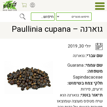
Home
>
כלל המאמרים
> גוארנה – Paullinia cupana
גוארנה – Paullinia cupana
יולי 30, 2019
שם עברי:
גוארנה
שם עממי:
Guarana
משפחה:
Sapindacaceae
חלקי צמח בשימוש:
זרעים, פירות
תיאור בוטני:
גוארנה הוא
שיח מטפס מעוצה שמוצאו