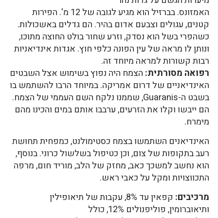
מיערות הגשם על גדות נהר
האמזונס. בברזיל הוא מגיע לגובה של 12 מ'. הפירות
קטנים, עגולים וצבעם אדום בהיר. הם גדלים באשכולות.
כשהפרי בשל הוא נסדק, וזרע שחור בולט החוצה מתוכו,
ונותן לו מראה של עין הפונה כלפי חוץ. אגדות אינדיאניות
רבות קשורות למראה מיוחד זה.
רפואה מסורתית:
הצמח היה נפוץ בשימוש אצל השבטים
האינדיאניים של דרום אמריקה. במיוחד הרבו להשתמש בו
בשבט ה-Guaranis, שממנו נלקח השם העממי של הצמח.
הם ייבשו וקלו את הזרעים, ערבבו אותם במים והכינו מהם
מימרח.
האינדיאנים השתמשו בצמח כסטימולנט, כמפחית תחושת
רעב בתקופות של צום, וכן כטיפול בשלשול כרוני. בנוסף,
הוא נחשב למשכך כאב, מחזק של הלב, מוריד חום, מרפה
התכווצויות ומקל על כאבי ראש.
מרכיבים:
קפאין עד 8%, עקבות של תיאופילין
ותיאוברומין, פוליפנולים 12%, כולל