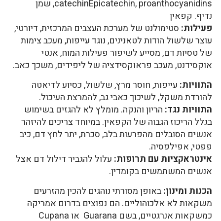
catechinEpicatechin, proanthocyanidins, שמן
נדיף. קפאין
פעילות:
סטימולנט של מערכת העצבים המרכזית, דיורטי,
עוצר שלשול הודות לטאנינים, נוגד עייפות, מעכב צימות
של טסיות דם, מסייע לשיפור פעילות המוח, אנטי
אוקסידנט, מעכב פראוקסידציה של ליפידים, משכך כאב.
התוויות:
עייפות, חוסר מרץ, שלשול, כסיוע לדיאטה
להורדת משקל, לשיכוך כאבי גב, להמרצת העיכול.
התוויות נגד:
הריון והנקה. מומלץ לא להגזים בשימוש
בגלל הריכוז הגבוה של הקפאין. במיוחד צריכים להיזהר
אנשים הסובלים מהפרעות בלב, סכרת, יתר לחץ דם, כיב
פפטי, אפילפסיה.
אינטראקציות עם תרופות:
עלול להגביר דילול דם אצל
אנשים המשתמשים בקומדין.
הכנות ומינון:
באופן מסורתי נוהגים להכין מהזרעים
משקאות לא אלכוהוליים. הם נפוצים בדרום אמריקה
כמשקאות אנרגטיים, בשם Guarana או Cupana