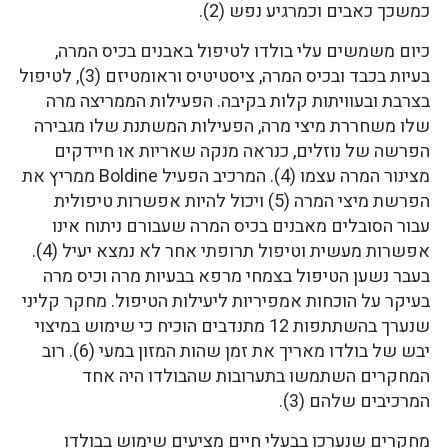
כמשכך כאבים וכמרגיע נפש (2).
כיום משמשים עלי בולדו לטיפול באבנים בכיס המרה,
בעיות בכבד ובכיס המרה, ציסטיטיס וראומטיזם (3), לטיפול
בצרבת ובעוויתות קלות בקיבה. הפעילות הממריצה מרה
שלו משחררת מיצי מרה, הפעילות המשתנת שלו מגבירה
הפרשה של נוזלים, כנראה מנקה שאריות או חיידקים
מצינור המרה עצמו (4). המרכיב הפעיל Boldine ממריץ את
הפרשת מיצי המרה (5) ויכול להיות אפשרות טיפולית
עבור הסובלים מאבנים בכיס המרה שעבורם ניתוח אינו
אפשרות מעשית וטיפול תרופתי אחר לא נמצא יעיל (4).
בעבר נשען הטיפול בצמחי מרפא בבעיות מרה וכיס מרה
בעיקר על הוכחות אמפיריות ליעילות הטיפול. מחקר קליני
שנערך בהשתתפות 12 מתנדבים הוכיח כי שימוש במיצוי
יבש של בולדו מאריך את זמן שהות המזון במעי (6). רוב
המחקרים השתמשו בתערובות שהבולדו היה אחד
המרכיבים שלהם (3).
מחקרים שנערכו בבעלי חיים מציעים שימוש בבולדו