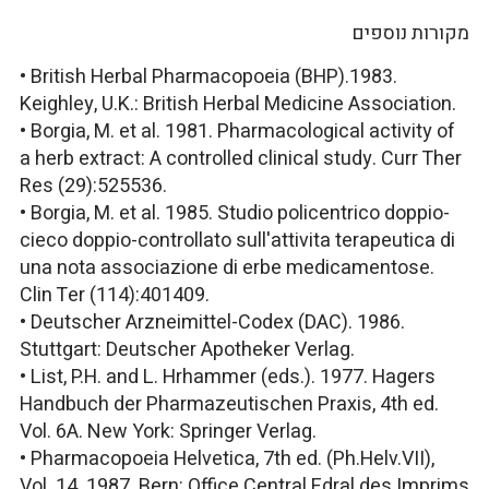
מקורות נוספים
• British Herbal Pharmacopoeia (BHP).1983.
Keighley, U.K.: British Herbal Medicine Association.
• Borgia, M. et al. 1981. Pharmacological activity of
a herb extract: A controlled clinical study. Curr Ther
Res (29):525536.
• Borgia, M. et al. 1985. Studio policentrico doppio-
cieco doppio-controllato sull'attivita terapeutica di
una nota associazione di erbe medicamentose.
Clin Ter (114):401409.
• Deutscher Arzneimittel-Codex (DAC). 1986.
Stuttgart: Deutscher Apotheker Verlag.
• List, P.H. and L. Hrhammer (eds.). 1977. Hagers
Handbuch der Pharmazeutischen Praxis, 4th ed.
Vol. 6A. New York: Springer Verlag.
• Pharmacopoeia Helvetica, 7th ed. (Ph.Helv.VII),
Vol. 14. 1987. Bern: Office Central Fdral des Imprims