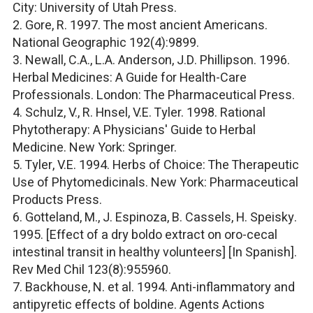
City: University of Utah Press.
2. Gore, R. 1997. The most ancient Americans.
National Geographic 192(4):9899.
3. Newall, C.A., L.A. Anderson, J.D. Phillipson. 1996.
Herbal Medicines: A Guide for Health-Care
Professionals. London: The Pharmaceutical Press.
4. Schulz, V., R. Hnsel, V.E. Tyler. 1998. Rational
Phytotherapy: A Physicians' Guide to Herbal
Medicine. New York: Springer.
5. Tyler, V.E. 1994. Herbs of Choice: The Therapeutic
Use of Phytomedicinals. New York: Pharmaceutical
Products Press.
6. Gotteland, M., J. Espinoza, B. Cassels, H. Speisky.
1995. [Effect of a dry boldo extract on oro-cecal
intestinal transit in healthy volunteers] [In Spanish].
Rev Med Chil 123(8):955960.
7. Backhouse, N. et al. 1994. Anti-inflammatory and
antipyretic effects of boldine. Agents Actions