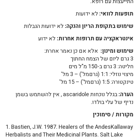
התייעצות עם רופא.
תופעות לוואי:
לא ידועות
שימוש בתקופת הריון והנקה:
לא ידועות הגבלות
אינטראקציה עם תרופות אחרות:
לא ידוע
שימוש ומינון:
אלא אם כן נאמר אחרת:
3 גרם ליום של הצמח החתוך
חליטה: 3 גרם ב-150 מ"ל מים
מיצוי נוזלי: 1:1 (גרםמל') – 3 מל'
טינקטורה: 1:5 (גרםמל') – 15 מל'
הערה:
בגלל נוכחות ascaridole , אין להשתמש בשמן
נדיף של עלי בולדו.
מקורות / סימוכין
1. Bastien, J.W. 1987. Healers of the AndesKallaway
Herbalists and Their Medicinal Plants. Salt Lake