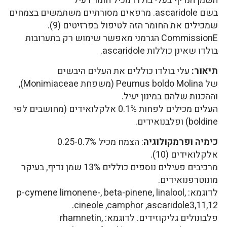
השמן הנדיף בעלי בולדו מכיל חומר רעיל
בשם ascaridole. מרפאים מסורתיים משתמשים בצמחים
שמכילים את החומר הזה לטיפול בפרזיטים (9).
CommissionE הגרמני מאפשר שימוש רק בתערובות
בולדו שאינן כוללות ascaridole.
תיאור:
עלי בולדו כוללים את העלים היבשים
של
Peumus boldo Molina
(משפחת Monimiaceae),
וההכנות שלהם במינון יעיל.
העלים מכילים לפחות 0.1% אלקלואידים (מחושבים לפי
boldine) ופלבנואידים.
כימיה ופרמקולוגיה
: הצמח מכיל 0.25-0.7%
אלקלואידים (10).
מרכיבים פעילים נוספים כוללים 13% שמן נדיף, בעיקר
מונוטרפנואידים.
לדוגמא: p-cymene limonene-, beta-pinene, linalool,
cineole ,camphor ,ascaridole3,11,12.
פלבונולים גליקוזידים. לדוגמא: rhamnetin,