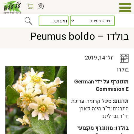
Home
>
כלל המאמרים
> בולדו – Peumus boldo
בולדו – Peumus boldo
יולי 14, 2019
בולדו
מונוגרף על ידי German
Commision E
תרגום:
סיגל קרומר. עריכת
התרגום: ד"ר מינה פארן
וד"ר גבי לינק
בולדו: מונוגרף מקצועי