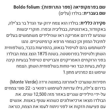
שם בפרמקופיאה (ספר התרופות):
Boldo folium
שם בעברית:
בולדו (עלים)
סקירה כללית:
בולדו הוא צמח ירוק-עד הגדל בר בצ'ילה,
באקוודור, בארגנטינה, בבוליביה ובפרו. חוקרי יבשות
שהגיעו לדרום אמריקה ראו שהילידים משתמשים בעלים
לתיבול המזון וכן כצמחי מרפא קרמינטיביים. נהגו
להשתמש בהם לטיפול בגאוט, בהפרעות בכבד, בשלפוחית
השתן ולטיפול בפרוסטטה. בשנת 1875 הוצג צמח הבולדו
בפני הרוקחים האמריקנים והבריטים כטיפול בבעיות קיבה
קלות, בעיות כבד ואי-נוחות בשלפוחית השתן. הצמח
שימש גם כמרגיע מתון.1
חפירות שנערכו לאחרונה במונטה ורדה (Monte Verde)
בדרום צ'ילה, גילו עדויות לשימוש רפואי ב- 22 סוגי צמחים
על-ידי הילידים שגרים באזור מזה 12,500 שנים. את
הבולדו מצאו ארכיאולוגים כשהוא עטוף באצות. אנשים
עם פציעות חזקות או לפני ניתוח לעסו את הצמח, כנראה