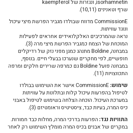
isorhamnetin, ונגזרות של kaempferol
שרף וטאנינים (10,11).
CommissionE מדווח שבולדו מגביר הפרשת מיצי עיכול
ונוגד עוויתות.
נראה שהמרכיבים האלקלואידים אחראים לפעילות
המוכחת של הצמח כמגביר הפרשת מיצי מרה (3).
במבחנה, Boldine מתנהג כמגן מפני נזק של רדיקלים
חופשיים, לפי מחקרים שנערכו בבעלי חיים. בנוסף,
במבחנה פועל Boldine גם כמרפה שרירים חלקים ומרפה
התכווצויות (11).
שימוש:
CommissionE אישר את השימוש בבולדו
לטיפול בהפרעות עיכול קלות ובתלונות על עוויתות
במערכת העיכול. הוכחה הצלחה בשימוש לטיפול באבני
כיס המרה, בעיות כבד, ציסטיטיס וראומטיזם (3).
התוויות נגד:
הפרעות בדרכי המרה, מחלות כבד חמורות.
במקרים של אבנים בכיס המרה מומלץ השימוש רק לאחר