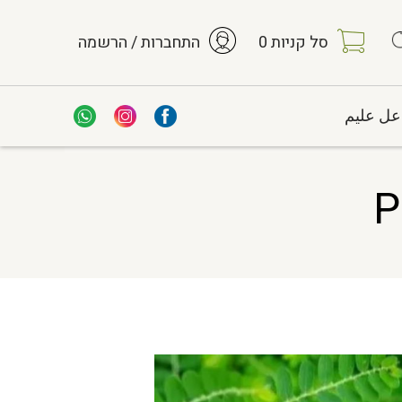
סל קניות
0
התחברות / הרשמה
عل عليم