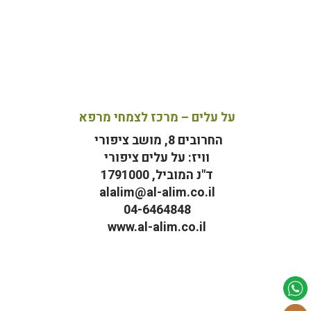
על עלים – מרכז לצמחי מרפא
החרובים 8, מושב ציפורי
וויז: על עלים ציפורי
ד"נ המוביל, 1791000
alalim@al-alim.co.il
04-6464848
www.al-alim.co.il
מ