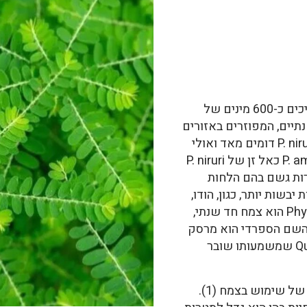
לסוג Phyllanthus משתייכים כ-600 מינים של
תיים, המפוזרים באזורים
טרופיים וסוב-טרופיים. P. amarus ו- P. niruri דומים מאד ואולי
אף זהים. לפעמים מתייחסים אל P. amarus כאל זן של P. niruri
, ביערות גשם בהם הלחות
 טרופיות יבשות יותר, כגון, הודו,
ברזיל ואפילו פלורידה (1). ה- Phyllanthus הוא צמח חד שנתי,
3 ס"מ. משמעות השם הספרדי הוא מרסק
אבנים. בברזיל קוראים לו Quebra-pedra שמשמעותו שובר
יש היסטוריה ארוכה של שימוש בצמח (1).