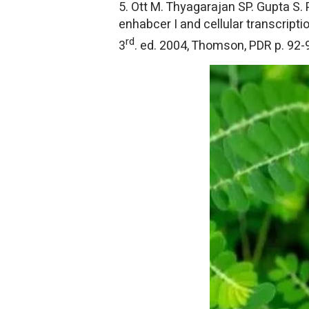
5. Ott M. Thyagarajan SP. Gupta S.
enhabcer I and cellular transcriptio
rd
3
. ed. 2004, Thomson, PDR p. 92-