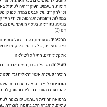
נוהגים להשתמש בו בכל הארצות הטרופי
דומות. השימוש העיקרי היה לטיפול באב
וכן למקרים של אבנים במרה. כמו כן מש
במחלות זיהומיות הנגרמות על ידי חיידק
בוגינה. גונוריאה. בנוסף משתמשים בצמ
דם (2).
מרכיבים:
טאנינים, בעיקר גאלוטאנינים, כולל anthusin, geraniine, corilagin
פלבונואידים, כולל, רוטין, גליקוזידים של קוורצטין ליגננים, כ
אלקלואידים, מתיל סליצילאט
פעילות:
מגן על הכבד, ממיס אבנים בדרכי ה
הוכיחו פעילות אנטי ויראלית נגד הפטיטיס וירוס B (4,5). בהודו נחשב שורש ה- Phyllanthus לאמצעי היע
התוויות:
להפרעות במערכת הכליות והשתן, לטיפול במק
ברפואה ההודית משתמשים בצמח לטיפול 
עיניים, להגברת חלב בהנקה, לעצירת שתן