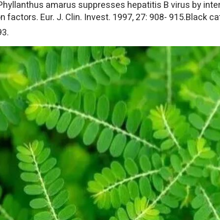
 Phyllanthus amarus suppresses hepatitis B virus by int
n factors. Eur. J. Clin. Invest. 1997, 27: 908- 915.Black c
93.