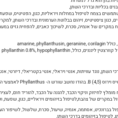
ות בהן הוא גדל למטרות
נים בכליות ובדרכי השתן,
תמשים בצמח לטיפול במחלות ויראליות, כגון, הפטיטיס, שפעת, 
ים, כגון ציסטיטיס, זיהום בבלוטת הערמונית ובדרכי השתן, למקר
ח במקרים של אנמיה, סכרת, לשיכוך כאבים, להפחית גזים במערכ
amarine, phyll
ולל, phyllanthin 0.8%, hypophyllanthin
שתן, נוגד עוויתות, אנטי ויראלי, אנטי בקטריאלי, דיורטי, אנטי מוט
יל ביותר לטיפול בצהבת.
רים של צהבת,לטיפול בזיהומים ויראליים, כגון, שפעת, וכן לוירוסים
בברונכיט, אסתמה, אנמיה, שיעול, סכרת, שלשול, לשיפור העיכ
, לטיפול בזיהומים בדרכי השתן.