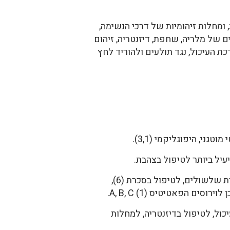
ומחלות זיהומיות של דרכי הנשימה,
ים של מלריה, שחפת, דיזנטריה, זיהום
ת העיכול, נגד תולעים ולהוריד לחץ
גני, היפוגליקמי (3,1).
לפי הרפואה המסורתית הצמח מומלץ לחיזוק וניקוי הכבד, להגנה על הכבד, להוריד חום, לעצירת שלשולים, לטיפול בסכרת (6),
 הפאטיטיס A, B, C (1).
ול, לטיפול בדיזנטריה, למחלות