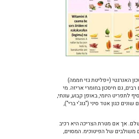
כון האנרגטי (=פליטת גזי חממה)
בים, גם חיסכון בחומרי אריזה. מי
 לתפריט היומי, באופן קבוע, עונתי,
ונים כגון אטד סיני ("גוג'י ברי"),
שלם. אך אם מטרת הצריכה היא רכיב
 משולבים של הפיטוכימ. המסוים,