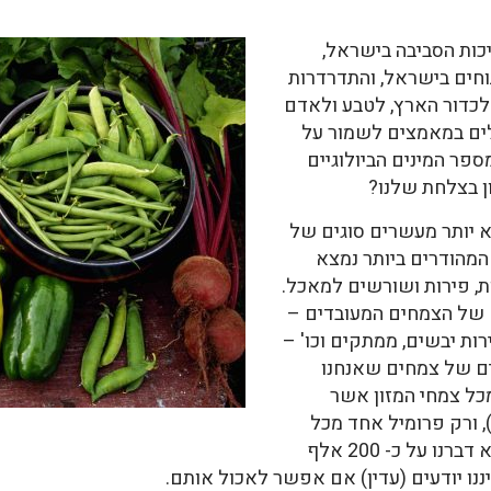
ות הסביבה בישראל,
חים בישראל, והתדרדרות
גי לכדור הארץ, לטבע ולאדם
בלים במאמצים לשמור על
ספר המינים הביולוגיים
ן בצלחת שלנו?
א יותר מעשרים סוגים של
המהודרים ביותר נמצא
סוגים של ירקות, פירות ושורשים למאכל.
 של הצמחים המעובדים –
ות יבשים, ממתקים וכו' –
הנראה לכל היותר לכ-200 מינים של צמחים שאנחנו
כל צמחי המזון אשר
ני כדור הארץ (כ-20 אלף), ורק פרומיל אחד מכל
הצמחים האכילים (כ200 אלף). ועדין לא דברנו על כ- 200 אלף
יננו יודעים (עדין) אם אפשר לאכול אותם.