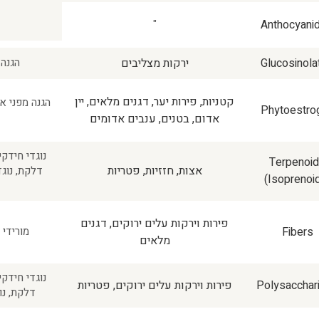
"
Anthocyanid
Glucosinola
ירקות מצליבים
הגנה 
קטניות, פירות יער, דגנים מלאים, יין
הגנה מפני א
Phytoestro
אדום, בטנים, ענבים אדומים
נוגדי חידקים
Terpenoi
אצות, חזזיות, פטריות
דלקת, נוגד
(Isoprenoi
פירות וירקות עלים ירוקים, דגנים
Fibers
מורידי 
מלאים
נוגדי חידקים
Polysacchar
פירות וירקות עלים ירוקים, פטריות
דלקת, נוג