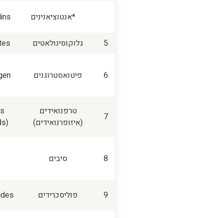
*אנטוציאנינים
ins
5
גלוקוסינולאטים
tes
6
פיטואסטרוגנים
gen
טרפנואידים
ds
7
(איזופרנואידים)
ds)
8
סיבים
9
פוליסכרידים
ides