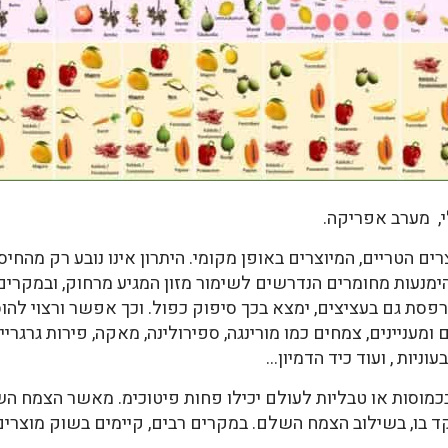
י, מערב אפריקה.
רים הטריים, המיוצרים באופן מקומי. היתרון אינו נובע רק מהחיס
ימנעות מחומרים הנדרשים לשימור מזון המגיע מרחוק, ובמקרים ר
פסת גם בעציצים, ימצא בכך סיפוק כפול. וכך אפשר ורצוי להוסיף
מעניינים, צמחים כמו מורינגה, ספירולינה, מאקה, פירות גרגריים ש
וניות , ועוד כיד הדמיון…
בכמוסות או טבליות לעולם יכילו פחות פיטוכימ. מאשר הצמח ה
 בו, בשילוב הצמח השלם. במקרים רבים, קיימים בשוק מוצרים