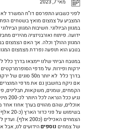
מאי 7, 2023
לפני כשבוע התפרסם דו"ח המשרד לאיכ
המצביע על צמצום מואץ בשטחים הפתו
במגוון הביולוגי. חשיבות המגוון הביולו
ידועה. פיתוח ואורבניזציה מהירים מח
המגוון ההולך וכלה. אך האם הצמצום במ
בטבע הוא תופעה נפרדת מצמצום המגוו
במטבח הביתי שלנו יימצאו בדרך כלל ל
ירקות ופירות. על מדפי הסופרמרקטים 
בדרך כלל לא יותר מ50 
אם ניקח בחשבון גם את מדפי המוצרים
הקמחים, שמנים, משקאות, תבלינים, פיר
נגיע ככל 
אוכלים, שהם מהווים בערך אחוז אחד מ
בשימוש על פ
של צמחים
נוספים
הידועים לנו, אבל א