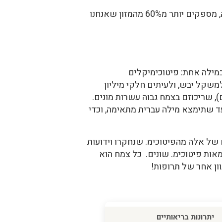
עשרים מינים של צמחים מספקים לנו כ90% ממזוננו. רק ארבעה מינים: תירס, אורז, חיטה ותפוחי אדמה, מספקים יותר מ60% מהמזון שאנחנו
מילה אחת: פיטוכימיקלים
Phytochemi). אלה הם רכיבים צמחיים – חומרים שריכוזם בצמח זעיר – בדרך כלל פחות מ-1% למשקל יבש, ולעיתים חלקי מיליון
ים), שריכוזם בצמח גבוה עשרות מונים.
עד שתימצא מילה עברית מתאימה, וכדי
? ברשת מוצאים נתונים סותרים, ממספר אלפים בודדים, ועד 100,000. מספרם של אלה מהפיטוכימ. שנחקרו וידועות
עשויים להיות עשרות ואף מאות פיטוכימ. שונים. כל צמח הוא
ן אחר של תרופות!
יתרונות בריאותיים