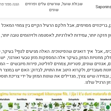
שבולת שועל, שורשים עלים ופרחים
הגנה מפני פתו
Saponin
שונים
ן, בריכוזים מסוימים, אבל חלקם הרעיל הקיים בין צמחי המאכל הי
 חזקה יותר, עמידות לאלרגיות, לאסטמה ולזיהומים טובה יותר, ב
מ., אבל איך דואגים שהפיטוכימ. האלה מגיעים לגוף? בעיקר, ע
חים ובחלק מחנויות המזון, בעיקר אלה המספקות מזון טבעי ואורגני, י
, אגוזים שונים, פטריות, צמחים לחליטה, פירות מיובשים – המגו
ונות מעובדים, ולקרוא היטב את התוית, לבדוק: האם יש במוצר ת
ובמידה שיש צורך, מגדילים את שונות המזון על ידי צריכת תוספי 
ן הרגיל שלנו.