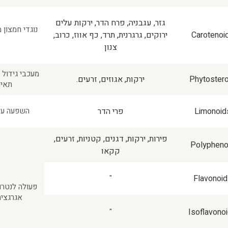
גזר, עגבניה, פרח הדר, ירקות עלים
נוגדי חמצון 
Carotenoi
ירוקים, גרגרנית, תרד, כף אווז, כרוב,
צנון
מעכבי גידול 
Phytostero
ירקות, אגוזים, זרעים.
תאים בשל
Limonoid
פרי הדר
השפעה על 
פירות, ירקות, דגנים, קטניות, זרעים,
Polypheno
קקאו
"
Flavonoid
פעולה לנטרו
אגרגציה
"
Isoflavono