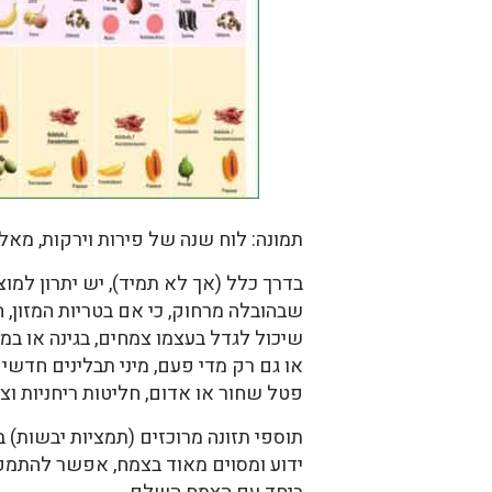
תמונה: לוח שנה של פירות וירקות, מאל
בדרך כלל (אך לא תמיד), יש יתרון למוצ
שבהובלה מרחוק, כי אם בטריות המזון, ה
שיכול לגדל בעצמו צמחים, בגינה או במר
או גם רק מדי פעם, מיני תבלינים חדשים ו
פטל שחור או אדום, חליטות ריחניות וצבע
תוספי תזונה מרוכזים (תמציות יבשות) 
ידוע ומסוים מאוד בצמח, אפשר להתמקד