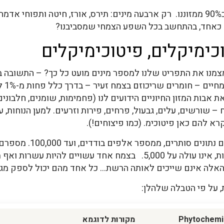
ים כאחד, בהתחשב בכל השפע הצמחי שמסביבנו?
כימיקלים, פיטוכימיקלים
צמנו את התפריט שלנו למספר מינים מועט כל כך? – התשובה ב
(cals
ים את אבות המזון החיוניים הידועים לנו (פחמימות, שומנים, חלבונ
– שורשים, עלים, גבעול, פרחים, פירות וזרעים. למען הנוחות, 
רא להם כאן פיטוכימ. (כמו פיצוחים!).
כמה פיטוכימ. ידועים לנו
השפעותיהם, או לפחות חלק מההשפעות, אינו עולה על 5,000. בצמח אחד 
אלה אינם שייכים לאותה הרשת… כל אחד מהם יכול לספק מגוו
, על פי הטבלה שלהלן:
Phytochemi
מקורות לדוגמא