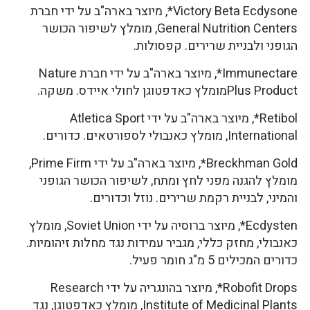
Victory Beta Ecdysone*, מיוצר בארה"ב על ידי חברת
General Nutrition Centers, מומלץ לשיפור הכושר
הגופני ולבניית שרירים. קפסולות.
Immunectare*, מיוצר בארה"ב על ידי חברת Nature
Plus Productמומלץ כאדפטוגן לחולי איידס. משקה.
Retibol*, מיוצר בארה"ב על ידי Atletica Sport
International, מומלץ כאנבולי לספורטאים. כדורים.
Breckhman Gold*, מיוצר בארה"ב על ידי Prime Firm,
מומלץ להגנה מפני לחץ ומתח, לשיפור הכושר הגופני
והמיני, לבניית רקמת שרירים. נוזל וכדורים.
Ecdysten*, מיוצר ברוסיה על ידי Soviet Union, מומלץ
כאנבולי, מחזק כללי, מגביר עמידות נגד מחלות זיהומיות.
כדורים המכילים 5 מ"ג חומר פעיל.
Robofit Drops*, מיוצר בהונגריה על ידי Research
Institute of Medicinal Plants, מומלץ כאדפטוגן, נגד