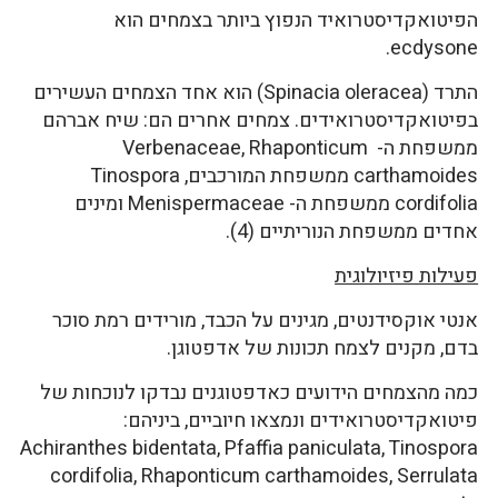
הפיטואקדיסטרואיד הנפוץ ביותר בצמחים הוא
ecdysone.
התרד (Spinacia oleracea) הוא אחד הצמחים העשירים
בפיטואקדיסטרואידים. צמחים אחרים הם: שיח אברהם
ממשפחת ה- Verbenaceae, Rhaponticum
carthamoides ממשפחת המורכבים, Tinospora
cordifolia ממשפחת ה- Menispermaceae ומינים
אחדים ממשפחת הנוריתיים (4).
פעילות פיזיולוגית
אנטי אוקסידנטים, מגינים על הכבד, מורידים רמת סוכר
בדם, מקנים לצמח תכונות של אדפטוגן.
כמה מהצמחים הידועים כאדפטוגנים נבדקו לנוכחות של
פיטואקדיסטרואידים ונמצאו חיוביים, ביניהם:
Achiranthes bidentata, Pfaffia paniculata, Tinospora
cordifolia, Rhaponticum carthamoides, Serrulata