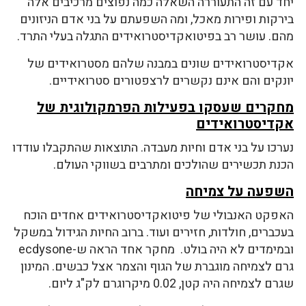
יחד עם זה התעוררה השאלה כמה נפוצים מרכיבים אלה
בירקות ופירות מאכל, ומה השפעתם על בני אדם הניזונים
מהם. עושר רב בפיטואקדיסטרואידים התגלה בעלי התרד.
אקדיסטרואידים שונים במבנה שלהם מסטרואידים של
יונקים והם אינם נקשרים לרצפטורים סטרואידיים.
מחקרים שעסקו בפעילות הפרמקולוגית של
אקדיסטרואידים
נערכו על בני אדם וחיות מעבדה. התוצאות שהתקבלו עודדו
הכנת תכשירים שהולכים ומתרבים בשווקי העולם.
השפעה על צמיחה
האפקט האנבולי של פיטואקדיסטרואידים אחדים הוכח
בעכברים, חולדות, חזירים ועוד. ברוב החיות הגידול במשקל
ובמימדים לא היה בולט. מחקר אחד הראה ש-ecdysone
גרם לצמיחה מוגברת של הגוף והצמר אצל כבשים. המינון
שגרם לצמיחה היה קטן, 0.02 מיקרוגרם לק"ג ליום.