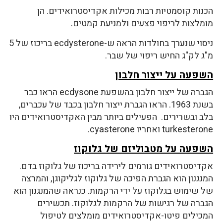
הכנות קוסמטיות רבות מכילות אקדיסטרואידים. הן
מומלצות לריפוי פצעים ולמניעת קמטים.
ניסוי שנערך בחולדות הראה ש-ecdysterone בריכוז של 5
מ"ג לק"ג החיש ריפוי של שבר.
השפעה על ייצור חלבון
הגברה של ייצור חלבון בהשפעת ecdysone הראו כבר
בשנת 1963. הראו הגברת ייצור חלבון בכבד של עכברים,
בלב ובשרירים. הפעילים ביותר מבין האקדיסטרואידים היו
turkesterone ואחריו cyasterone.
השפעה על מטבוליזם של גלוקוז
אקדיסטרואידים גורמים לירידה בריכוז של גלוקוז בדם.
המנגנון הוא הגברת הפיכה של גלוקוז לגליקוגן, והמרצה
של שימוש בגלוקוז על ידי הרקמות. כנראה שהמנגנון הוא
הגברה של רגישות של הרקמות לגלוקוז. תכשירים
המכילים פיטו-אקדיסטרואידים מומלצים לטיפול