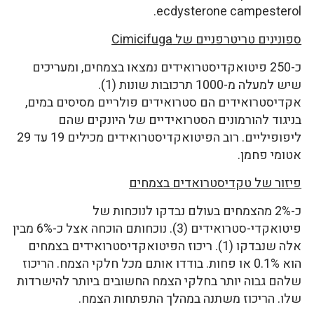
ecdysterone campesterol.
ספונינים טריטרפניים של Cimicifuga
כ-250 פיטואקדיסטרואידים נמצאו בצמחים, ומעריכים
שיש למעלה מ-1000 תרכובות שונות (1).
אקדיסטרואידים הם סטרואידים פולריים מסיסים במים,
בניגוד להורמונים הסטרואידיים של היונקים שהם
ליפופיליים. רוב הפיטואקדיסטרואידים מכילים 19 עד 29
אטומי פחמן.
פיזור של טקדיסטרואדים בצמחים
כ-2% מהצמחים בעולם נבדקו לנוכחות של
פיטואקדי-סטרואידים (3). נוכחותם הוכחה אצל כ-6% מבין
אלה שנבדקו (1). ריכוז הפיטואקדיסטרואידים בצמחים
הוא 0.1% או פחות. בודדו אותם מכל חלקי הצמח. הריכוז
שלהם גבוה יותר בחלקי הצמח החשובים ביותר להישרדות
שלו. הריכוז משתנה במהלך התפתחות הצמח.