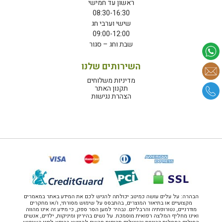
ראשון עד חמישי
08:30-16:30
שישי וערבי חג
09:00-12:00
שבת וחג – סגור
השירותים שלנו
מדיניות משלוחים
תקנון האתר
הצהרת נגישות
הבהרה: על עלים עושה כמיטב יכולתה להגיש לכם את המידע באתר במאמרים
מקצועיים או בתיאור המוצרים, בהתבסס על שימוש מסורתי, ו/או מחקרים
מודרניים, נטורופתיה והרבליזם. נבהיר למען הסר ספק, כי מידע זה אינו מהווה
ואינו מחליף המלצה רפואית מוסמכת. על נשים בהיריון ומיניקות, ילדים, אנשים