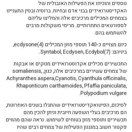
נוספים והוכיחו את הפעילות האנבולית של
האקדיסטרואידים בבני אדם ובחיות. ברוסיה ובסין התעניינו
בצמחים המכילים מרכיבים אלה והמליצו עליהם
לספורטאים התחרותיים. מרימי משקולות מרבים
להשתמש בהם.
כיום מצויים כ-140 תוספי מזון המכילים ecdysone(4),
ביניהם: Syntabol, Ecdysen, Ecdybol(7).
התכשירים מכילים אקדוסטרואידים מנוקים או אבקות
של צמחים עשירים במרכיבים אלה, כגון, somaliensis,
Achyranthes aspera,Cyanotis, Cyanthula officinalis,
Rhaponticum carthamoides, Pfaffia paniculata,
Polypodium vulgare.
לסיכום, הפיטואקדיסטרואידים שהתגלו בשנים האחרונות,
הם מרכיבים בעלי השפעה חיובית וניתן להכין מהם
תכשירים ותוספי מזון בטוחים לשימוש. נראה שהם מהווים
פקטור חשוב במנגנון הפעילות של צמחים רבים שהיו