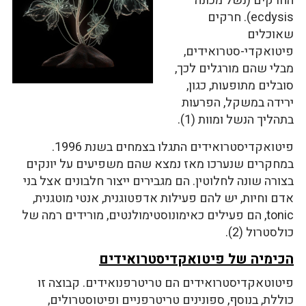
החרקים (נשל מכונה
ecdysis). חרקים
שאוכלים
פיטואקדי-סטרואידים,
מבלי שהם מורגלים לכך,
סובלים מתופעות, כגון,
ירידה במשקל, הפרעות
בתהליך הנשל ומוות (1).
פיטואקדיסטרואידים התגלו בצמחים בשנת 1996.
במחקרים שנערכו מאז נמצא שהם משפיעים על יונקים
בצורה שונה לחלוטין. הם מגבירים ייצור חלבונים אצל בני
אדם וחיות, יש להם פעילות אדפטוגנית, אנטי מוטגנית,
tonic, הם פעילים כאימונוסטימולנטים, מורידים רמה של
כולסטרול (2).
הכימיה של פיטואקדיסטרואידים
פיטוטאקדיסטרואידים הם טריטרפנואידים. קבוצה זו
כוללת, בנוסף, ספונינים טריטרפניים ופיטוסטרולים,