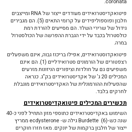
coronata.
פיטואקדיסטרואידים מעודדים ייצור של RNA ומייצבים
חלבון ופוספוליפידים על קרומי התאים (5). הם מגבירים
גידול של שרירי השלד. הם מסייעים להורדת רמת
כולסטרול בכבד על ידי הגברת ההפרשה של הכולסטרול
במרה.
פיטואקדוסטרואידים, אפילו בריכוז גבוה, אינם משפעלים
רצפטורים של הורמונים סטרואידליים (1). הם אינם
משפיעים גם על חולדות וציפורים הניזונות מזרעים
המכילים 20 ג' של אקדיסטרואידים בק"ג. כנראה
שהפעילות ההורמונלית של האקדיסטרואידים מוגבלת
לחרקים בלבד.
תכשירים המכילים פיטואקדיסטרואידים
השימוש באקדיסטרואידים כתוספי מזון התחיל לפני כ-40
שנה כש-Burdette (6) גילה ש- ecdysterone ממריץ
ייצור של חלבון ברקמות של יונקים. מאז חזרו חוקרים