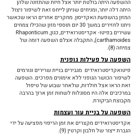
ההשפעה היתה בולטת יותר אצל חיות שהתזונה שלהן
היתה דלה יותר, ומניחים שניתן לייחס זאת לשיפור ניצול
המזון בהשפעת האקדיסון. מחקרים אחרים הראו שכאשר
ניתנו לחזירים במשך 30 יום תוספי מזון שהכילו צמחים
עשירים בפיטו- אקדיסטרואידים, כגון, Rhaponticum
carthamoides), התקבלה אצלם השפעה דומה של
צמיחה (8).
השפעה על פעילות גופנית
פיטואקדיסטרואידים מגבירים בניית שרירים וגורמים
לשיפור הכושר הגופני ללא אימונים מפרכים. השפעה
זאת הראו אצל חולדות, שלאחר שבוע של טיפול
במרכיבים אלה היו מסוגלות לשחות זמן ארוך בהרבה
מקבוצת הביקורת.
השפעה על בניית עור ועצמות
אקדיסטרואידים מקצרים את זמן הריפוי מפציעה על ידי
הגברת ייצור של חלבון וקרטין (9).