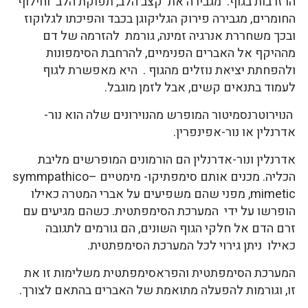
הרזרבות בגוף. מגבירה את קצב הלב, תפוקת הלב וחילוף
החומרים, מגבירה פירוק הגליקוגן בכבד והפיכתו לגלוקוז
ובכך משחררת אנרגיה זמינה, גורמת להזרמה של דם
מההיקף אל האברים הפנימיים, להרחבת הסימפונות
ולהפחתת יציאת נוזלים מהגוף . היא מאפשרת לגוף
לעמוד בתנאים קשים, אבל לזמן מוגבל.
הנוירוטרנסמיטור המופרש מהנוירונים שלה הוא נור-
אדרנלין או נור-אפינפרין.
אדרנלין ונור-אדרנלין הם הורמונים המופרשים מליבת
הכליה. מכנים אותם סימפתיקו- מימטיים –symmpathico
mimetic, מפני שהם משפיעים על אברי המטרה כאילו
הופרשו על ידי המערכת הסימפתטית. כשהם מגיעים עם
זרם הדם אל חלקי הגוף השונים, הם גורמים לתגובה
כאילו ניתן גירוי לכל המערכת הסימפתטית.
המערכת הסימפתטית והפראסימפתטית משלימות זו את
זו, וגורמות להפעלה מתואמת של האברים בהתאם לצורך.