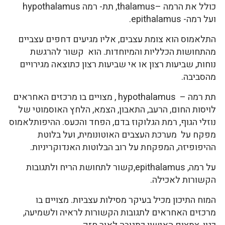
כולל את הרמה –thalamus, תת- רמה hypothalamus
ועל רמה- epithalamus.
התלאמוס הוא צומת עצבים, אליו מגיעים דחפים עצביים
מהתחושות הכלליות והמיוחדות. הוא קשור להרגשת
נוחות, שביעות רצון או אי שביעות רצון כתוצאה מגירויים
מהסביבה.
תת רמה – hypothalamus , מצויים בו מרכזים האחראים
לויסות החום, הרעב, התאבון, הצמא, הלחץ האוסמוטי של
נוזלי הגוף, רמת הגלוקוז בדם, הפחד והכעס. ההיפותלאמוס
מפקח על מערכת העצבים האוטונומית, ועל בלוטת
ההיפופיזה, המפקחת על רוב הבלוטות האנדוקריניות.
על רמה, epithalamus,קשור לתחושת הריח ולתגובות
הקשורות לאכילה.
המוח התיכון מכיל בעיקר מסילות עצביות. מצויים בו
מרכזים האחראים לתגובות הקשורות לראיה ולשמיעה,