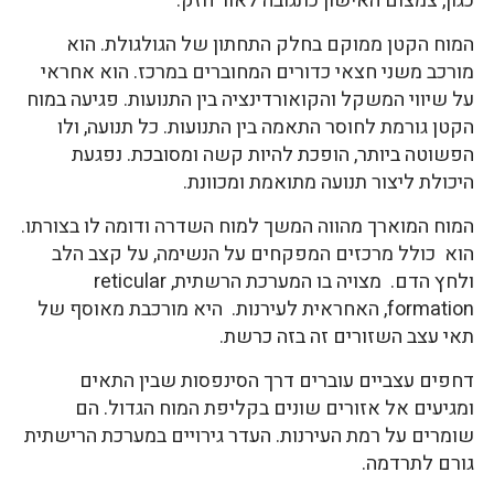
כגון, צמצום האישון כתגובה לאור חזק.
המוח הקטן ממוקם בחלק התחתון של הגולגולת. הוא
מורכב משני חצאי כדורים המחוברים במרכז. הוא אחראי
על שיווי המשקל והקואורדינציה בין התנועות. פגיעה במוח
הקטן גורמת לחוסר התאמה בין התנועות. כל תנועה, ולו
הפשוטה ביותר, הופכת להיות קשה ומסובכת. נפגעת
היכולת ליצור תנועה מתואמת ומכוונת.
המוח המוארך מהווה המשך למוח השדרה ודומה לו בצורתו.
הוא כולל מרכזים המפקחים על הנשימה, על קצב הלב
ולחץ הדם. מצויה בו המערכת הרשתית, reticular
formation, האחראית לעירנות. היא מורכבת מאוסף של
תאי עצב השזורים זה בזה כרשת.
דחפים עצביים עוברים דרך הסינפסות שבין התאים
ומגיעים אל אזורים שונים בקליפת המוח הגדול. הם
שומרים על רמת העירנות. העדר גירויים במערכת הרישתית
גורם לתרדמה.