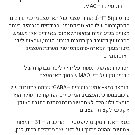
הידרוקסילז ו –MAO.
סרוטונין(5 HT-): מתווך עצבי של תאי עצב מרכזיים רבים.
הפרקורסור שלו הוא טריפטופן. הריכוזים הגבוהים ביותר
מצויים בגזע המוח ובהיפותלאמוס. באזורים אלו משמש
הסרוטונין כמעבד בין תגובות לגירוי פנימי, שבאות לידי
ביטוי בענף הפארה-סימפתטי של מערכת העצבים
האוטונומית.
ויסות הרמה שלו נעשה על ידי קליטה מבוקרת של
טריפטופן ועל ידי MAO שבתוך תאי העצב.
חומצה גמא- אמינו בוטירית –GABA: גורמת לתגובות של
עיכוב במערכת העצבים המרכזית. הפרקורסור שלה הוא
חומצה גלוטמית. לאחר שחרורה נספגת בחזרה באופן
אקטיבי לקצות העצבים.
בטא –אנדורפין: פוליפפטיד המורכב מ – 31 חומצות
אמיניות ומהווה מתווך של תאי עצב מרכזיים רבים, כגון,