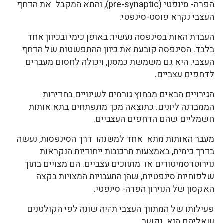
הפרה- סינפטי (pre-synaptic), והתא המקבל את הדחף
העצבי נקרא פוסט-סינפטי.
העברת האות בסינפסה נעשית באופן כימי ובכיוון אחד
בלבד. הסינפסה קובעת את כיוון ההתפשטות של הדחף
העצבי. היא גם משמשת כמסנן, ויכולה לחסום מעברים
לדחפים עצביים.
הגירויים הבאים מבחוץ גורמים לשינויים בחדירות
הממברנה ליונים. כתוצאה מכך מתפתחים בתא אותות
חשמליים שהם הדחפים העצביים.
מעבר האותות מתא אחד למשנהו דרך הסינפסות, נעשה
בדרך כימית, באמצעות תרכובות ייחודיות הנקראות
נוירוטרסמיטורים או מתווכים עצביים. הם מצויים בתוך
שלפוחיות סינפטיות, שהן התעבויות המצויות בקצה
האקסון של הנוירון הפרה- סינפטי.
פעילותו של המתווך העצבי תהיה שונה לפי הקולטנים
שאליהם הוא נקשר.