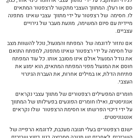
לגירוי המתקבל על ידי מתווך עצבי או חומר כימי אחר, כגון,
סם או רעלן. המתווך העצבי מתקשר לרצפטור המתאים
לו. חסימה של רצפטור על ידי מתווך עצבי שאינו מתפנה
מיידית עם סיום המשימה, מונעת מעבר של גירויים
עצביים.
אם נחזור לדוגמה של המפתח והמנעול, נוכל להשוות מצב
של חסימה על ידי רצפטור שאינו מתפנה, למפתח התואם
את גודל המנעול אולם אינו מסובב אותו. כל עוד המפתח
חוסם את המנעול מפני המפתח המתאים, הוא ימנע את
פתיחת הדלת, או במילים אחרות, את העברת הגינרוי
העצבי.
חומרים המפעילים רצפטורים של מתווך עצבי נקראים
אגוניסטים, ואילו חומרים הפוגעים בפעילותו של המתווך
על ידי דיכוי הפרשתו או חסימת הרצפטור שלו נקראים
אנטגוניסטים.
ישנם רצפטורים בעלי תגובה מעכבת, לדוגמא הרפייה של
השרירים, לאחרים יש תגובה ממריצה, כגון, כיווץ שרירים