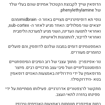
הדופאין שייך לקבוצת הקטכול אמינים שהם בעלי שלד
של phenylethylamine.
גופי תא דופימינרגיים מצויים באזור ה- midbrainומהם
יוצאים שני מסלולים: האחד מגיע לאזור ה- sub-cortex,
ואחראי לתנועה העדינה, השני מגיע למערכת הלימבית
ואחראי לדיבור, להתנהגות ולאישיות.
האמפטמינים דומים במבנה שלהם לדופמין, והם פועלים
כחומרים מעוררים.
נור-אפינפרין: מתווך עצבי של רוב הסיבים הסימפתטיים
הפוסטגנגליוניים ושל סיבי עצב מרכזיים רבים. מיוצר
מדופאמין על ידי הידרוליזה באמצעות האנזים דופאמין
בטא -הידרוקסילז.
מתקשר לרצפטורים אדרנרגיים. פעילותו מסתיימת על ידי
ספיגתו בחזרה לתאי העצב.
רמות אפינפרין מווסתות באמצעות האנזימים טירוזין