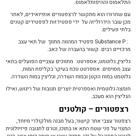
התלאמוס וההיפותלאמוס.
עם שחרורו הוא מתקשר לרצפטורים אופיואידים, לאחר
מכן עובר הידרוליזה על ידי פפטידזות לפפטידים קטנים
בלתי פעילים.
: Substance P פפטיד המהווה מתווך של תאי עצב
מרכזיים רבים. קשור בהעברה של כאב.
גליצין, גלוטמט, אספרטט: מתווכים עצביים הפועלים בתאי
עצב מסוימים. אספרטט נוכח בעיקר בקליפת המוח,
גלוטמט במוח הקטן ובמוח השדרה, וגליצין במוח השדרה.
חומצה גלוטמית ואספרטית יוצרים תגובות של ריגוש, ואילו
הגליצין הוא מעכב.
רצפטורים – קולטנים
רצפטור עצבי אתר קישור, בעל מבנה מולקולרי מיוחד,
המצוי על פני שטח התא או בתוכו, וגורם לתגובה פיזיולוגית