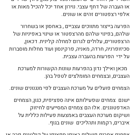
או העברה של דחף עצבי. נוירון אחד יכל להכיל מאות או
אלפי רצפטורים זהים או שונים.
הפרעה בייצור מתווכים עצביים , באחסון או בשחרור
שלהם, בפינוי שלהם מהרצפטור או שינוי באפיניות של
הרצפטורים, עלולים לגרום למחלה קלינית. דכאון,
סכיזופרניה, חרדה, מאניה, פרקינסון ועוד מחלות מוסברות
על ידי הפרעות בהעברה עצבית.
מכאן ואילך נדון בהפרעות שונות הקשורות למערכת
העצבים, ובצמחים המומלצים לטפל בהן.
הצמחים פועלים על מערכת העצבים לפי מנגנונים שונים.
ישנם צמחים שפעילותם אינה ספציפית, כגון, הצמחים
האדפטוגנים. אלו הם צמחים המסייעים לחיזוק
ושיקום מערכת העצבים באמצעות פעילות כללית על
איברים, רקמות ותהליכים שונים בגוף.
צמחים אחרים פועלים באופן ספציפי על קולטנים פרה או