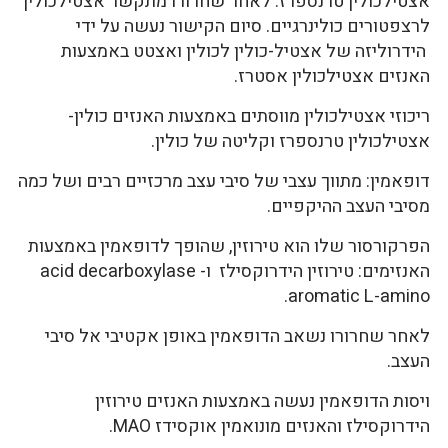
אצטילכולין טרנספרז. לאחר שחרורו מתקשר אצטילכולין
לרצפטורים כולינרגיים. סיום הקישור נעשה על ידי
הידרוליזה של אצטיל-כולין לכולין ואצטט באמצעות
האנזים אצטילכולין אסטרז.
ריכוזי אצטילכולין מווסתים באמצעות האנזים כולין-
אצטילכולין טרנספרז וקליטה של כולין.
דופאמין: מתווך עצבי של סיבי עצב מרכזיים רבים ושל כמה
מסיבי העצב ההיקפיים.
הפרקורסור שלו הוא טירוזין, שהופך לדופאמין באמצעות
האנזימים: טירוזין הידרוקסילז ו- acid decarboxylase
aromatic L-amino.
לאחר שחרורו נשאב הדופאמין באופן אקטיבי אל סיבי
העצב.
ויסות הדופאמין נעשה באמצעות האנזים טירוזין
הידרוקסילז והאנזים מונואמין אוקסידז MAO.