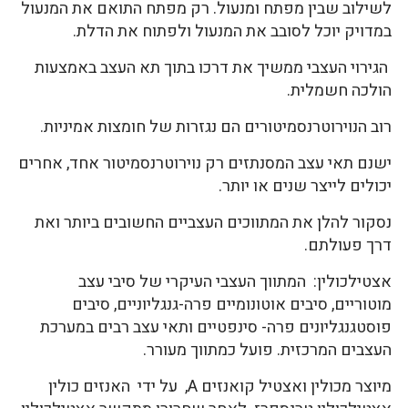
לשילוב שבין מפתח ומנעול. רק מפתח התואם את המנעול
במדויק יוכל לסובב את המנעול ולפתוח את הדלת.
הגירוי העצבי ממשיך את דרכו בתוך תא העצב באמצעות
הולכה חשמלית.
רוב הנוירוטרנסמיטורים הם נגזרות של חומצות אמיניות.
ישנם תאי עצב המסנתזים רק נוירוטרנסמיטור אחד, אחרים
יכולים לייצר שנים או יותר.
נסקור להלן את המתווכים העצביים החשובים ביותר ואת
דרך פעולתם.
אצטילכולין: המתווך העצבי העיקרי של סיבי עצב
מוטוריים, סיבים אוטונומיים פרה-גנגליוניים, סיבים
פוסטגנגליונים פרה- סינפטיים ותאי עצב רבים במערכת
העצבים המרכזית. פועל כמתווך מעורר.
מיוצר מכולין ואצטיל קואנזים A, על ידי האנזים כולין