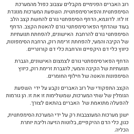
רוב האברים הפנימיים מקבלים עצבוב כפול מהמערכת
הסימפתטית והפארסימפתטית. השפעת המערכות מנוגדת
זו לזו. לדוגמא, הדחף הסימפתטי גורם להחשת קצב הלב
בעוד שהדחף הפארסימפתטי גורם להאטת הקצב. הדחף
הסימפתטי גורם להרחבת האישונים, להפחתת תנועתיות
של הקיבה והמעי, להפחתת זרימת רוק, הרחבת הסימפונות,
כיווץ כלי דם היקפיים והרחבת כלי דם קורונריים.
הדחף הפארסימפתטי גורם לצמצום האישונים, הגברת
תנועתיות של הקיבה והמעי, להגברת זרימת רוק, כיווץ
הסימפונות והאטה של חילוף החומרים.
הקצב התפקודי של רוב האברים נקבע על ידי השפעת
הגומלין של שתי המערכות, שמשלימות זו את זו. הן גורמות
להפעלה מתואמת של האברים בהתאם לצורך.
ישנן מערכות המעוצבבות רק על ידי המערכת הסימפתטית,
כגון, כלי הדם ההיקפיים, בלוטות הזיעה וליבת יותרת
הכליה.