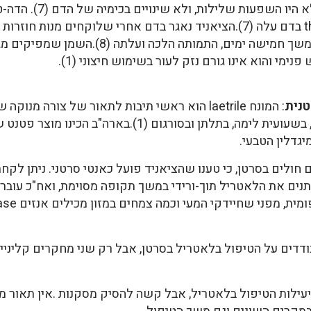
טחונים בריכוז של 10% מ
פנימי והוא אינו גורם נזק לעור בשימוש חיצוני (1).
טנית
: המונח laetrile הוא ראשי תיבות לתאור של צורה מ
יגדלין הטבעי.
לים בסרטן, כי טענו שהציאניד פועל כאנטי סרטני. ניתן לקחת
ותנים את הלאטריל תוך-ורידי במשך תקופה מסוימת, ואח"כ עובר
יעילות הטיפול בלאטריל, אבל קשה להסיק מסקנות .אין תאור מד