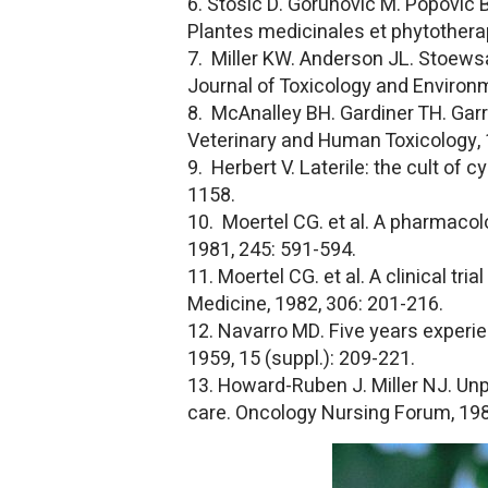
6. Stosic D. Gorunovic M. Popovic 
Plantes medicinales et phytotherap
7. Miller KW. Anderson JL. Stoews
Journal of Toxicology and Environm
8. McAnalley BH. Gardiner TH. Garri
Veterinary and Human Toxicology, 
9. Herbert V. Laterile: the cult of 
1158.
10. Moertel CG. et al. A pharmacol
1981, 245: 591-594.
11. Moertel CG. et al. A clinical t
Medicine, 1982, 306: 201-216.
12. Navarro MD. Five years experie
1959, 15 (suppl.): 209-221.
13. Howard-Ruben J. Miller NJ. Un
care. Oncology Nursing Forum, 198