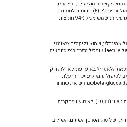
המזון שלהן, לא היו השפעות שלילות, ולא שינויים בכימיה של הדם (7). הדה-טוקסיפיקציה היתה יעילה, והציאניד
התפרק והשתחרר. ריכוז ה-thiocyanate בדם עלה (7).הציאניד נאגר בדם אחרי שלוקחים מנות חוזרות של אמיגדלין (8). כשנתנו לחולדות
מנות אמיגדלין הולכות ועולות מדי יום במשך חמישה ימים, התמותה הלכה ועלתה (8).השמן שמפיקים מגרעיני המשמש מכיל 94% חומצות
נוקה של אמיגדלין, שהוא גליקוזיד ציאנוגני
המצוי בזרעים של פירות רבים, באגוזים, בשעועית לימה, בתלתן ובסורגום (1).בארה"ב הכינו מוצר פטנט של laetrile שמכיל נגזרת חצי סינתטית
 את הלאטריל באופן פומי, או להזריק
ים לטיפול פומי לתמיכה. הרעלת
ציאניד גבוהה יותר כשהלאטריל נלקח פומית, מפני שחיידקי המעי וכמה צמחים במזון מכילים אנזים beta-glucosidaseשמחיש את שחרור
ישנם הרבה דיווחים ותאור של מקרים בודדים על הטיפול בלאטריל בסרטן, אבל רק שני מחקרים קליניים נעשו (10,11). לא נעשו מחקרים
ויק של סוגי הסרטן השונים, השילוב