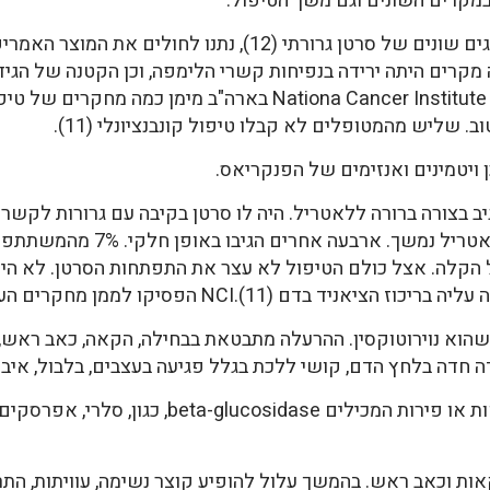
ה במקרים השונים וגם משך הטיפול.
במחקר שמתאר טיפול ב-10 חולים בסוגים שונים של סרטן גרורתי (
החולים לאחר שהמחקר הסתיים.Nationa Cancer Institute (NCI) 
 ויטמינים ואנזימים של הפנקריאס.
175 המשתתפים הגיב בצורה ברורה ללאטריל. היה לו סרטן בקיבה עם גרורות 
במשך 10 שבועות, כל זמן שהטיפול 
שה הכללית. 20% דיוחו על הקלה. אצל כולם הטיפול לא עצר את התפתחות הסר
).NCI הפסיקו לממן מחקרים העוסקים בטיפול בלאטריל.
שהוא נוירוטוקסין. ההרעלה מתבטאת בבחילה, הקאה, כאב ראש,
דה חדה בלחץ הדם, קושי ללכת בגלל פגיעה בעצבים, בלבול, איבו
תופעות הלואי מתגברות כשאוכלים ירקות או פירות המ
ות וכאב ראש. בהמשך עלול להופיע קוצר נשימה, עוויתות, התרח