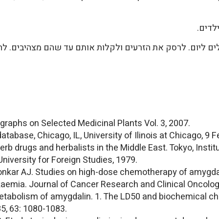
לדים.
phs on Selected Medicinal Plants Vol. 3, 2007.
abase, Chicago, IL, University of Ilinois at Chicago, 9 F
b drugs and herbalists in the Middle East. Tokyo, Insti
University for Foreign Studies, 1979.
kar AJ. Studies on high-dose chemotherapy of amygdal
aemia. Journal of Cancer Research and Clinical Oncolog
tabolism of amygdalin. 1. The LD50 and biochemical cha
5, 63: 1080-1083.