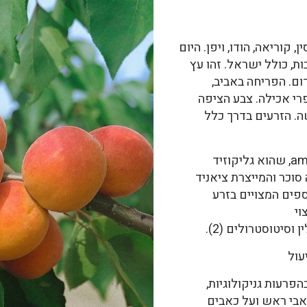
קוריאה, הודו, ויפן. היום
ת, כולל ישראל. זהו עץ
דום. הפריחה באביב,
רי אכילה. צבע הציפה
. הזרעים בדרך כלל
המרכיב העיקרי הוא amygdalin, שהוא גליקוזיד
 סוכר והמייצרת ציאניד
ספים המצויים בזרע
m, וכן מצוי
עול
פרעות גניקולוגיות,
אבי ראש ועל כאבים