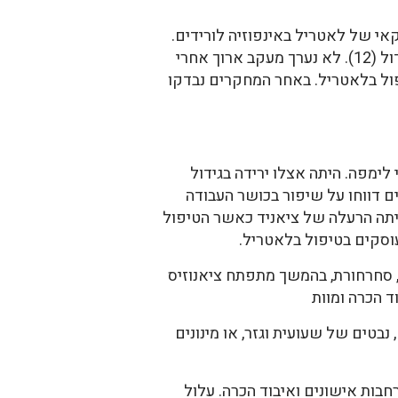
12), נתנו לחולים את המוצר האמריקאי של לאטריל באינפוזיה לורידים.
הצטופלים דיווחו על הקלה בכאב, בכמה מקרים היתה ירידה בנפיחות קשרי הלימפה, וכן הקטנה של הגידול (12). לא נערך מעקב ארוך אחרי
בארה"ב מימן כמה מחקרים של טיפול בלאטריל. באחר המחקרים נבדקו
לקשרי לימפה. היתה אצלו ירידה בגידול
בלאטריל נמשך. ארבעה אחרים הגיבו באופן חלקי. 7% מהמשתתפים דווחו על שיפור בכושר העבודה
טן. לא הייתה הרעלה של ציאניד כאשר הטיפול
 סחרחורת, בהמשך מתפתח ציאנוזיס
ד הכרה ומוות
כילים beta-glucosidase, כגון, סלרי, אפרסקים, נבטים של שעועית וגזר, או מינונים
בות אישונים ואיבוד הכרה. עלול