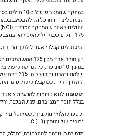
עם טיפול קונבנציונלי, המינון היה שונ
175 חולים שבתחילת הניסוי היו במצב טוב. שליש מהמטופלים לא קבלו טיפול קונבנציונלי (11).
המטופלים קבלו לאטריל לתוך הוריד וכן
רק חולה אחד מבין 
שלהם ובהרג
היה תוך-ורידי. כשקבלו טיפול פומי היתה עליה בריכוז הציאניד בדם (11
תופעות לוואי:
דומות להרעלת ציאניד 
בגלל חוסר חמצן בדם, פגיעה בכבד, ירי
גבוהים של ויטמין C (13).
מנת יתר:
גורמת לסחרחורת, בחילה, הקא