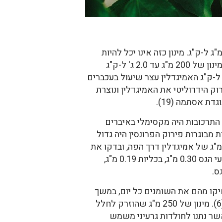
וך כאב- הזריקו לחלל הבטן של חולדות אמיגדלין. שיכוך כאב התקבל במינון של457 מ"ג ל-ק"ג. מינון כזה אינו יכל להיות
תחליף למורפין. לא נמצאה פעילות נוגדת דלקת בחיות.נוגד סרטן – כאשר הזריקו לעכברים אמיגדלין במינון של 200 מ"ג עד 2.0 ג' ל-ק"ג
ם בלויקמיה, לא היתה הארכה של תוחלת החיים שלהם (4).נוגד שיעול- במינון של 30 מ"ג ל-ק"ג האמיגדלין עצר שיעול בעכברים
ד עם מיצי העיכול מפרקים בפירוק הידרוליטי את האמיגדלין ונוצרת
 אסתמה (19).
יגדלין או פרונסין לחלל הבטן של חולדות (5). פירוק התרכובות היה מקסימלי באיברים
 חולדות מבוגרות פירוק הפרונסין היה גדול
תר מאשר פירוק האמיגדלין, והוא התרחש בעיקר בטחול, במעי הגס ובכליות.נתנו לחולדות מבוגרות 30 מ"ג של אמיגדלין דרך הפה, ובדקו את
הפיזור לאחר שעה (5). הפיזור שהתקבל היה: בקיבה 0.89 מ"ג, במעי הדק 0.78 מ"ג, בטחול 0.36 מ"ג, במעי הגס 0.30 מ"ג, בכליות 0.19 מ"ג,
חונים לאחר שהרחיקו מהם את השומנים כל יום, במשך
שבעה ימים(6). לא מצאו השפעות רעילות. לא היו שינויים התנהגותיים, מיקרוסקופיים או היסטולוגיים (6). מינון של 250 מ"ג שהוזרק לחלל
ות במשך 24 שעות (6). LD50 בחולדות היה 880 מ"ג ל-ק"ג.כאשר נתנו לחולדות גרעיני משמש