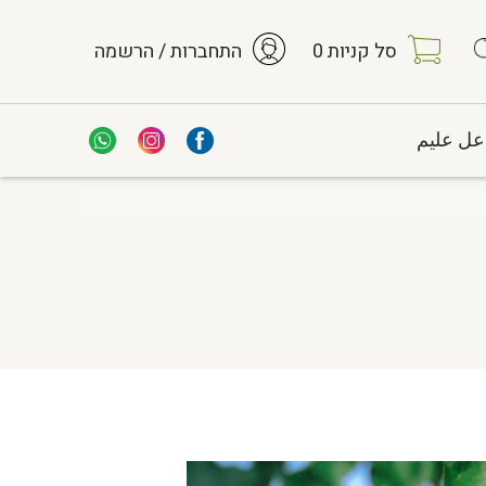
סל קניות
0
התחברות / הרשמה
عل عليم