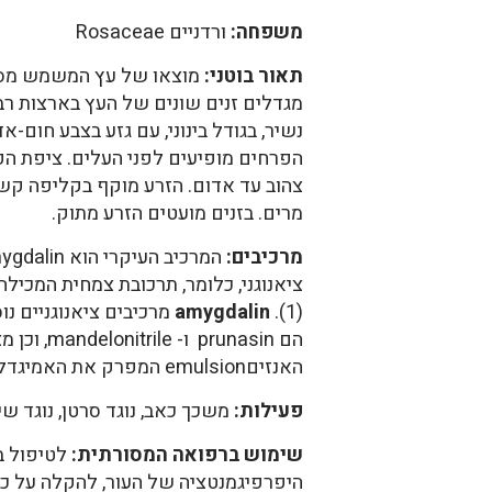
משפחה:
ורדניים Rosaceae
תאור בוטני:
מוצאו של עץ המשמש מסין, 
מגדלים זנים שונים של העץ בארצות רבו
נשיר, בגודל בינוני, עם גזע בצבע חום-א
הפרחים מופיעים לפני העלים. ציפת הפ
צהוב עד אדום. הזרע מוקף בקליפה קשה
מרים. בזנים מועטים הזרע מתוק.
מרכיבים:
ציאנוגני, כלומר, תרכובת צמחית המכילה
(1).
amygdalin
מרכיבים ציאנוגניים נו
הם prunasin ו- andelonitrile
האנזיםemulsion המפרק את האמיגדלין וסיטוסטרולים (2).
פעילות:
משכך כאב, נוגד סרטן, נוגד שי
שימוש ברפואה המסורתית:
לטיפול בה
היפרפיגמנטציה של העור, להקלה על כ