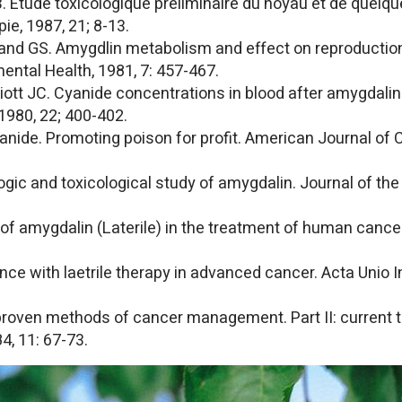
B. Etude toxicologique preliminaire du noyau et de quel
ie, 1987, 21; 8-13.
and GS. Amygdlin metabolism and effect on reproduction 
ental Health, 1981, 7: 457-467.
ott JC. Cyanide concentrations in blood after amygdalin (l
1980, 22; 400-402.
cyanide. Promoting poison for profit. American Journal of C
ogic and toxicological study of amygdalin. Journal of th
rial of amygdalin (Laterile) in the treatment of human can
nce with laetrile therapy in advanced cancer. Acta Unio 
proven methods of cancer management. Part II: current tr
4, 11: 67-73.