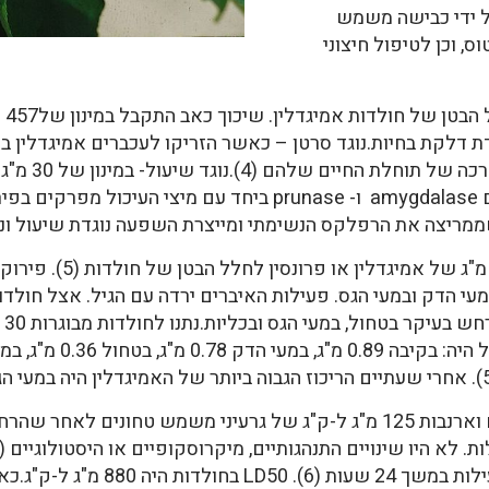
עים על ידי כבישה משמש
ס, וכן לטיפול חיצוני
שיכ
לעכברים חולי
עם שיעול מושרה על ידי SO2.האנזימים amygdalase ו- prunase ביח
מריצה את הרפלקס הנשימתי ומייצרת השפעה נוגדת שיעול ונוגדת
הזריקו 30 מ"ג של אמ
בנות 15 יום, בעיקר במעי הדק ובמעי הגס. פעילות האיברים ירדה עם הגיל. אצל
יו
הזריקו לחלל הבטן של עכברים וארנבות 125 מ"ג ל-ק"ג של גרעיני משמש ט
הבטן של חולדות לא גרם להשפעות רעיל