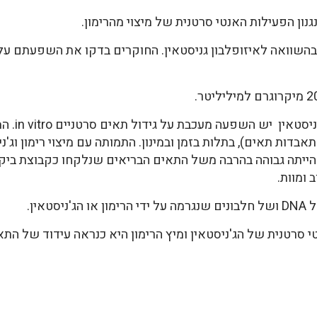
נון הפעילות האנטי סרטנית של מיצוי מהרימון.
בהשוואה לאיזופלבון גניסטאין. החוקרים בדקו את השפעתם ע
התוצאות הר
 ושניהם ביחד גרמו ל-apoptosis(התאבדות תאים), בתלות בזמן ובמינון. התמותה עם מיצ
ייתה גבוהה בהרבה משל התאים הבריאים שנלקחו כקבוצת ביקורת
 ומוות.
אין.
טנית של הג'ניסטאין ומיץ הרימון היא כנראה עידוד של התאבדו