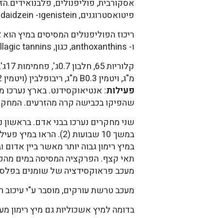
פיטואסטרוגנים, genisteinו- daidzeinופיטואסטרוגןcoumestrol(1,2).
ו- anthoxanthins, כגון, catechins, ellagic tannins וכן חומצה גאלית ואלאגית (1,2). הערך התזונתי של 100ג' גרגרי רימון: (ע"פ Duke).
מ"ג, ויטמין B0.3 מ"ג, ריבופלבין (ויטמין B2 ) 0.03 מ"ג, תיאמין (ויטמין B1) 0.03מ"ג.הסידן מהווה 50% מריכוז האפר.
פעילות
: אנטיאוקסידנט. בארץ נערכו 
שהפיקו בכבישה קרה מהזרעים. המחקרים
מעכב פראוקסידציה של שומנים בפלסמ
מעכב טרשת עורקים, מוסבר ע"י עיכוב חמצון וצימות של LDL,עיכוב ייצור של תאי קצ
בדומה למיץ אשכוליות גם מיץ רימון מעכב אנזימים ציטוכרומים מסוג 450