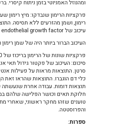
ומהנוזל האמניוטי בזמן ניתוח קיסרי. 
פרקציות הרימון שנבדקו: מיץ רימון ש
רימון, ושמן מהזרעים ללא תסיסה. התוצ
עיכוב של vascular endothelial growth factor על ידי שמן רימון ומיץ מותסס, בתאי סרטן השד של נשים רגישות לאסטרוגן.
העיכוב הברור ביותר היה של שמן רימון
פרקציות שונות של הרימון בריכוז של 10 מיקרוגרם למיליליטר עכבו ייצור כלי דם בפיברוציטים ובתאי אנדותל של הוריד של חבל הטבור.
סיכום: העיכוב של פקטור גידול תאי א
סרטן. התוצאות מראות על פעילות אנטי א
תוצאות דומות. עבודה אחרת שנעשתה על
טוענים שזהו מחקר ראשוני, שאחרי מחק
והפרוסטטה.
ספרות
: