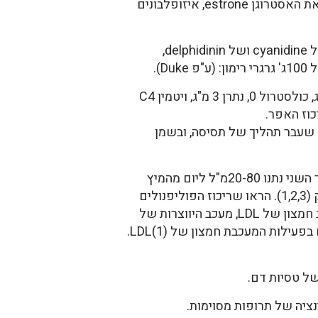
אסקורבית, פוליפנולים, פלבנואידים.הזרעים עשירים בסיבים, פקטין וסוכרים. הזרעים היבשים מכילים את האסטרוגן estrone, איזופלבונים
ריכוז הפוליפנולים המסיסים במיץ הוא 0.2 – 1.0%. הם כוללים בעיקר אנתוציאנינים, כגון, גליקוזידים של cyanidine ושל delphidinin,
קלוריות 65, חלבון 0.7ג', פחמימות 17ג', סיבים 4ג', סידן 10מ"ג, זרחן 10מ"ג, אשלגן 250מ"ג, ברזל 0.8מ"ג, כולסטרול 0, נתרן 3 מ"ג, ויטמין C4
ם שעבר תהליך של תסיסה, ובשמן
שני מחקרים נערכו בבני אדם. בראשון נתנו לכל משתתף 50מ"ל של מיץ מהפרי במשך שבועיים. במחקר השני נתנו 20-80מ"ל ליום מהמיץ
במשך 10 שבועות (2). הראו במיץ פעילות נוגדת חמצון גדולה פי שלוש מזו של היין האדום ושל תה ירוק (1,2,3). הראו שריכוז הפוליפנולים
במיץ רימון גבוה יותר מאשר ביין אדום ובמיצים של פירות שונים, כולל מיץ אוכמניות וחמוציות (1). מעכב חמצון של LDL, מעכב היווצרות של
תאי קצף. הפרקציה המסיסה במים מהקליפה הפנימית והחיצונית של הרימון חזקה יותר מזו של הזרעים בפעילות המעכבת חמצון של LDL(1).