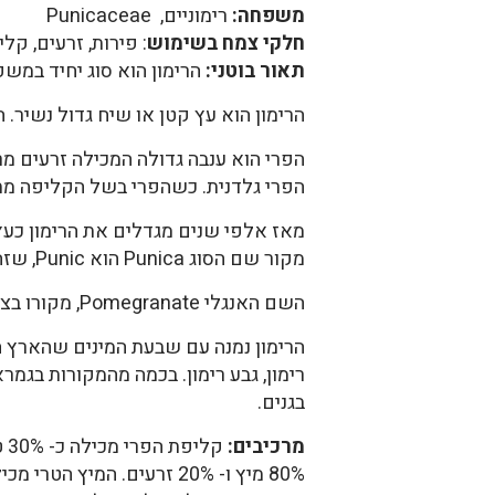
משפחה:
רימוניים, Punicaceae
חלקי צמח בשימוש
: פירות, זרעים, קל
תאור בוטני:
הרימון הוא סוג יחיד במשפ
הרימון הוא עץ קטן או שיח גדול נשיר.
הפרי הוא ענבה גדולה המכילה זרעים מר
הפרי גלדנית. כשהפרי בשל הקליפה מת
מאז אלפי שנים מגדלים את הרימון כעץ 
מקור שם הסוג Punica הוא Punic, שזהו שמה של השפה הקרתגית.
השם האנגלי Pomegranate, מקורו בצרפתית, ומשמעותו תפוח עץ מרובה גרעינים.
הרימון נמנה עם שבעת המינים שהארץ הש
רימון, גבע רימון. בכמה מהמקורות בגמר
בגנים.
מרכיבים: