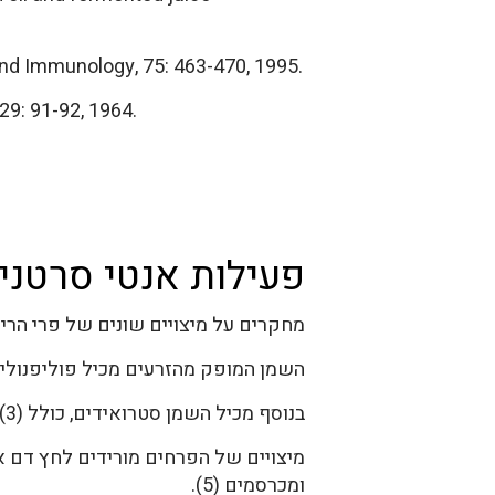
and Immunology, 75: 463-470, 1995.
29: 91-92, 1964.
פעילות אנטי סרטנית 
מחקרים על מיצויים שונים של פרי הרימון מדווחים על פעילות אנטי סר
השמן המופק מהזרעים מכיל פוליפנולים ה
בנוסף מכיל השמן סטרואידים, כולל esterone,17-beta-estradiol(3), טסטוסטרון, סטיגמה-סטרול וסיטוסטרול (4).
ומכרסמים (5).