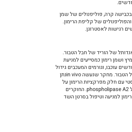
חדשים.
 בכבישה קרה, פוליפנולים של שמן
והפוליפנולים של קליפת הרימון.
ץ ושמן רימון כמסייעים למניעת
דשים עוכבו, וגורמים המעכבים גידול
כלי דם הוגברו. התוצאות שהראו זאת הן העיכוב של גידול הפיברוציטים, והעיכוב של גידול הוריד של חבל הטבור. מחקר שנעשה in vivoנתן
טי עם חלק מפרקציות הרימון על
חלוקת תאים וכושר הפלישה שלהם במקרים של סרטן הפרוסטטה (2). הם הראו גם עיכוב בפעילות של phospholipase A2. החוקרים
ימון למניעה וטיפול בסרטן השד