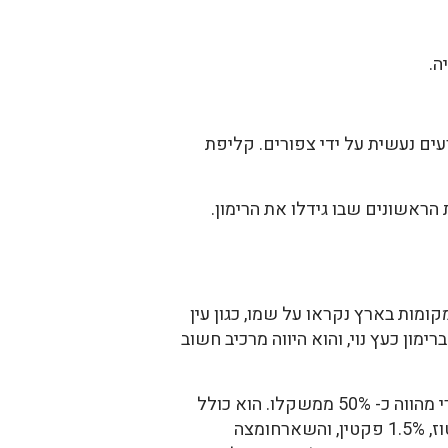
ה.
עים נעשית על ידי צפורים. קליפת
הראשונים שבו גידלו את הרימון.
ומות בארץ נקראו על שמו, כגון עין
מון כעץ נוי, והוא היווה מרכיב חשוב
קליפת הפרי מכילה כ- 30% טאנינים. בעבר השתמשו בה להכנת דיו שחורה.החלק האכיל בפרי מהווה כ- 50% ממשקלו. הוא כולל
80% מיץ ו- 20% זרעים. המיץ הטרי מכיל 85% מים, 10% סוכרים הכוללים ריכוז שווה של גלוקוז ופרוקטוז, 1.5% פקטין, והשארחומצה