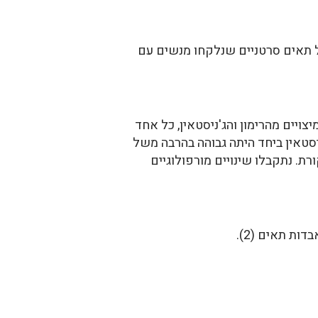
ל תאים סרטניים שנלקחו מנשים עם
או שלמיצויים מהרימון ולג'ניסטאין יש השפעה מעכבת על גידול תאים סרטניים in vitro. המיצויים מהרימון והג'ניסטאין, כל אחד
וי רימון וג'ניסטאין ביחד היתה גבוהה בהרבה משל
. נתקבלו שינויים מורפולוגיים
ת תאים (2).