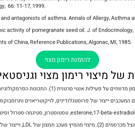
y, 66: 11-17, 1999.
s and antagonists of asthma. Annals of Allergy, Asthma 
c activity of pomegranate seed oil. J. of Endocrinology, 
ts of China, Reference Publications, Algonac, MI, 1985.
להזמנת רימון מצוי
של מיצוי רימון מצוי וגניסטאין
טנית (1). התכונות הפרמקולוגיות של מיצויים מפרי הרימון נבדקו.
מעכבים ייצור של פרוסטגלנדינים, לויקוטריאנים ותרומבוקסאן (
מיצויים של הפרחים מורידים לחץ