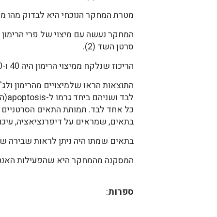
מטרת המחקר הנוכחי היא לבדוק מהו מנג
המחקר נעשה עם מיצוי של פרי הרימון 
סרטן השד (2).
הריכוז שנלקח ממיצוי הרימון היה 40 ו-20 מיקרוגרם למיליליטר.
לבד
כל אחד לבד. תמותת התאים הסרטניים ה
בתאים, שמראים על דיפרנציאציה, עיכוב
בתאים שמתו היה ניתן לראות שבירה של DNA ושל חלבונים שנגרמה על ידי הרימון או הג'ניסט
המסקנה מהמחקר היא שהפעילות האנטי סר
ספרות
: