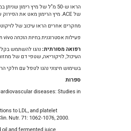
הראו ש-50 מ"ל של מיץ רימון 
של ACE. מיץ הרימון מאט את הפירוק של התרופה וגורם לשיפור הפעילות שלה (2).
מחקרים אחרים הראו עיכוב של לויקוטריא
פעילות אסטרוגנית בחיות הוכחה in vivoעם שמן שהופק מזרעי הרימון (5).
רפואה מסורתית:
נהגו להשתמש בקליפת
העיכול, לויקוריאה, שטפי דם של מחזור ח
בשימוש חיצוני נהגו לטפל עם חלקי הרימ
ספרות
 cardiovascular diseases: Studies in
ons to LDL, and platelet
lin. Nutr. 71: 1062-1076, 2000.
 oil and fermented juice