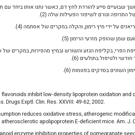
שניתן במשך שבועיים סייע להורדת לחץ דם, כאשר נתנו אותו ביחד ע
נים על ידי מיץ רימון, והקלה במקרים של אסתמה (4).
 הפרי, בקליפת הגזע והשורש ובמיץ מהפירות, במקרים של של
ודשי ולטיפול בתולעים (6).
ון השונים בסדקים בפטמות (6).
flavonoids inhibit low-density lipoprotein oxidation and
 Drugs Exptl. Clin. Res. XXVIII: 49-62, 2002.
mption reduces oxidative stress, atherogenic modificati
therosclerotic apolipoprotein E-deficient mice. Am. J. C
osanoid enzyme inhibition properties of pomegranate seed