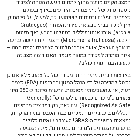
המצב הקיים מותיר מחוץ לתחום הגישה הנוחה לציבור
מספר גדול של מיני צמחים, הידועים בארץ ובעולם
כצמחים יעילים ובטוחים לשימוש. כך, למשל, על פי החוק,
אין למכור בבתי טבע את פירות העוזרר (Crataegus
aronia), אותו אנחנו זוללים בטיולינו בטבע, ואף הזוטה
הלבנה (Micromeria fruticosa) – צמח ייחודי שהתברכה
בו ארץ ישראל, אשר אוהבי חליטות הצמחים נהנים ממנו –
אינה מותרת למכירה כמוצר מוגמר. האם דומה מצב זה
לנעשה במדינות העולם?
בארצות הברית מתיר החוק מכירה של כל צמח, אלא אם כן
נפסל למכירה על ידי מנהל המזון והתרופות (FDA) כצמח
רעיל, או שהשפעותיו מסוכנות. הרשות סיווגה כ-380 מיני
צמחים כ”מוכרים כבטוחים לשימוש” (Generally
Recognized As Safe). עם זאת, רק כמחצית מהמינים
הנכללים בתכשירים הנמכרים בבתי הטבע ובתי המרקחת,
נמצאים ברשימת ה-GRAS! העובדה שאינם כלולים
ברשימת הצמחים ה”מוכרים כבטוחים”, אינה מצביעה
בהכרח על היעדר בטיחות למשתמש. כל עוד לא הוכח