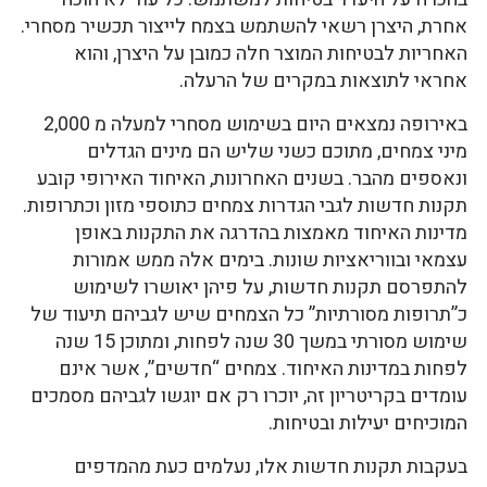
אחרת, היצרן רשאי להשתמש בצמח לייצור תכשיר מסחרי.
האחריות לבטיחות המוצר חלה כמובן על היצרן, והוא
אחראי לתוצאות במקרים של הרעלה.
באירופה נמצאים היום בשימוש מסחרי למעלה מ 2,000
מיני צמחים, מתוכם כשני שליש הם מינים הגדלים
ונאספים מהבר. בשנים האחרונות, האיחוד האירופי קובע
תקנות חדשות לגבי הגדרות צמחים כתוספי מזון וכתרופות.
מדינות האיחוד מאמצות בהדרגה את התקנות באופן
עצמאי ובווריאציות שונות. בימים אלה ממש אמורות
להתפרסם תקנות חדשות, על פיהן יאושרו לשימוש
כ”תרופות מסורתיות” כל הצמחים שיש לגביהם תיעוד של
שימוש מסורתי במשך 30 שנה לפחות, ומתוכן 15 שנה
לפחות במדינות האיחוד. צמחים “חדשים”, אשר אינם
עומדים בקריטריון זה, יוכרו רק אם יוגשו לגביהם מסמכים
המוכיחים יעילות ובטיחות.
בעקבות תקנות חדשות אלו, נעלמים כעת מהמדפים