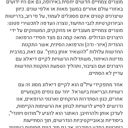
מוצרים צמחיים חדשים יחסית באירופה, גם אם היו ידועים
באזורי עולם אחרים במשך מאות או אלפי שנים. כיוון
שיצרנים קטנים אינם מסוגלים לעמוד, על פי רוב, בדרישות
הביורוקרטיות לגבי התיעוד, נוצרה העדפה לתכשירי פטנט:
מוצרים צמחיים מעובדים או מזוקקים, המשווקים על ידי
היצרנים הגדולים. מחאה קמה גם מצד חסידי הרפואה
ההודית (איור- ודה) והרפואה הסינית, אשר התקנות
החדשות עלולות “להשאיר אותן בחוץ”. עם זאת, במרבית
מדינות האיחוד, משתדלות הרשויות לקיים דיאלוג עם
היצרנים ועם הציבור, ותהליך הטמעת התקנות החדשות
עדיין לא הסתיים.
אחד מתפקידי עיל”ם הוא לקיים דיאלוג מסוג זה עם
רשויות הבריאות בישראל. יחד עם גופים מקצועיים
אחרים, כגון הסתדרות הרוקחים וארגוני הרופאים, אנו
נדרשים לסייע לרשויות לבחון את הרשימות הקיימות,
לעדכן אותן ולהרחיבן. האתגר הוא להגיע ל”מודוס ויוונדי”,
ביסודיות ובאובייקטיביות הנדרשים, תוך הסתייעות
ביתרונות המדע המודרני, אך גם תוך קיום פתיחות רעיונית