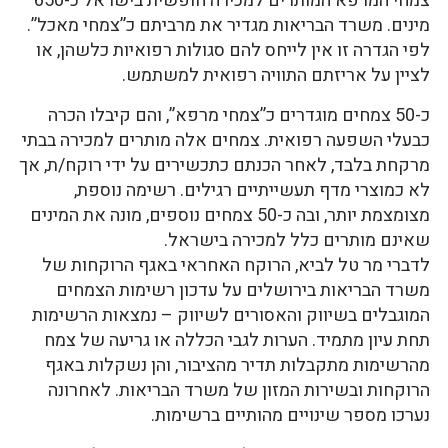
צמחי המרפא המותרים למכירה חופשית בישראל כ-650
מינים. משרד הבריאות מגדיר את מרביתם כ”צמחי מאכל”.
לפי הגדרה זו אין לייחס להם סגולות רפואיות כלשהן, או
לציין על אריזתם התוויה רפואית למשתמש.
כ-50 צמחים מוגדרים כ”צמחי מרפא”, והם קיבלו הכרה
כבעלי השפעה רפואית. צמחים אלה מותרים למכירה בבתי
מרקחת בלבד, לאחר הכנתם כתכשירים על ידי רוקח/ת, אך
לא כמוצרי מדף תעשייתיים רגילים. רשימה נוספת,
מצומצמת יותר, ובה כ-50 צמחים נוספים, מונה את המינים
שאינם מותרים כלל למכירה בישראל.
לדברי מר טל לביא, הרוקח האחראי באגף הרוקחות של
משרד הבריאות בירושלים על עדכון רשימות הצמחים
המוגבלים בשיווק והאסורים לשיווק – נמצאות הרשימות
תחת עיון מתמיד. הערות לגבי הכללה או גריעה של צמח
מהרשימות מתקבלות תדיר מהציבור, והן נשקלות באגף
הרוקחות ובשירות המזון של משרד הבריאות. לאחרונה
נערכו מספר שינויים מהותיים ברשימות.