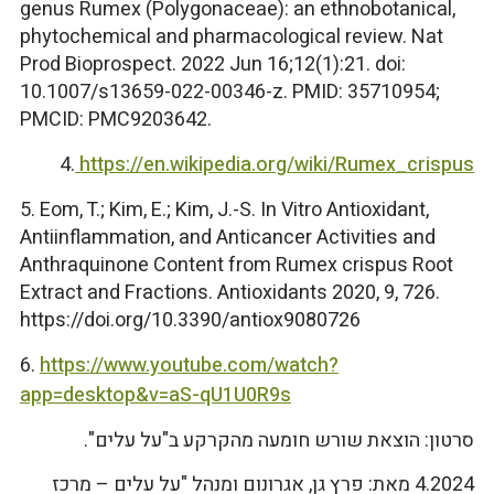
genus Rumex (Polygonaceae): an ethnobotanical,
phytochemical and pharmacological review. Nat
Prod Bioprospect. 2022 Jun 16;12(1):21. doi:
10.1007/s13659-022-00346-z. PMID: 35710954;
PMCID: PMC9203642.
4.
https://en.wikipedia.org/wiki/Rumex_crispus
5. Eom, T.; Kim, E.; Kim, J.-S. In Vitro Antioxidant,
Antiinflammation, and Anticancer Activities and
Anthraquinone Content from Rumex crispus Root
Extract and Fractions. Antioxidants 2020, 9, 726.
https://doi.org/10.3390/antiox9080726
6.
https://www.youtube.com/watch?
app=desktop&v=aS-qU1U0R9s
סרטון: הוצאת שורש חומעה מהקרקע ב"על עלים".
4.2024 מאת: פרץ גן, אגרונום ומנהל "על עלים – מרכז