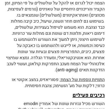
הצמח יכול לגרום או להקל על שלשולים על פי המינון, זמן
הקציר והריכוזים היחסיים של טאנינים (גורמים לעפיצות,
מכווצים) ואנתראקינונים (משלשלים) שנמצאים בו.
בשימוש גם לחום חוזר ונשנה, שיעול, כיב קיבה מחלות
כבד וצהבת. הוא משמש לטיפול בעצירות, שלשולים,
דימום ריאות, תלונות דם שונות וגם מחלות עור כרוניות.
לשימוש חיצוני, ניתן למעוך את השורש ולהשתמש בו
כעיסה וכמשחה, או לייבש ולהשתמש בו כאבקה על
פצעים, כיבים, התפרצויות פצעים ובעיות עור שונות
אחרות. הוא אנטיבקטריאלי, ומעודד הגלדה. נמצא שמיצוי
אלכוהולי של הצמח מעכב התפרקות קולאגן, ועשוי לעכב
הזדקנות תאים (anti-aging).
התוויות נוספות של הצמח:
פסוריאזיס, במצב אקוטי או
כרוני; דלקות של מע' הנשימה; צהבת חסימתית.
רכיבים פעילים
השורש מכיל נגזרות שונות של אמודין emodin