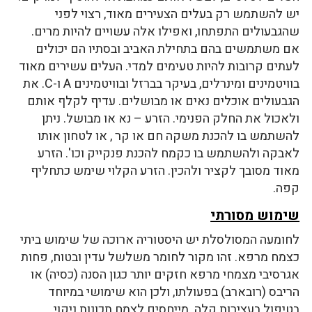
יש להשתמש רק בעלים הצעירים מאוד, רצוי לפני
שהגבעולים התפתחו, ואפילו אלה עשויים להיות מרים.
אם משתמשים בהם בתחילת האביב ובסתיו הם יכולים
לעתים קרובות להיות טעימים למדי. העלים עשירים מאוד
בוויטמינים ומינרלים, בעיקר בברזל ובוויטמינים A ו-C. את
הגבעולים אוכלים נאים או מבושלים. עדיף לקלף אותם
ולאכול את החלק הפנימי. הזרע – נא או מבושל. ניתן
להשתמש בו להכנת משקה חם או קר , או לטחון אותו
לאבקה ולהשתמש בו כקמח להכנת פנקייק וכו'. הזרע
מאוד מסובך לקציר ולהכין. הזרע הקלוי שימש כתחליף
קפה.
שימוש מסורתי
לחומעה המסולסלת יש היסטוריה ארוכה של שימוש ביתי
כצמח מרפא. זהו מקור לחומר משלשל עדין ובטוח, פחות
אגרסיבי מצמחי מרפא חזקים יותר כגון הסנה (כסיה) או
הריבס (רובארב) בפעולתו, ולכן הוא שימושי במיוחד
בטיפול בעצירות קלה. מייחסים לצמח תכונות ניקוי