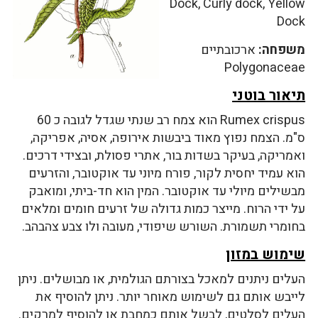
Dock, Curly dock, Yellow
Dock
משפחה:
ארכובתיים
Polygonaceae
תיאור בוטני
Rumex crispus הוא צמח רב שנתי שגדל לגובה כ 60
ס"מ. הצמח נפוץ מאוד ביבשות אירופה, אסיה, אפריקה,
ואמריקה, בעיקר בשדות בור, אתרי פסולת, ובצידי דרכים.
הוא עמיד יחסית לקור, פורח מיוני עד אוקטובר, והזרעים
מבשילים מיולי עד אוקטובר. המין הוא חד-ביתי, ומואבק
על ידי הרוח. מייצר כמות גדולה של זרעים חומים ומלאים
בחומרי תשמורת. השורש שיפודי, מעובה ולו צבע צהבהב.
שימוש במזון
העלים ניתנים למאכל בצורתם הגולמית, או מבושלים. ניתן
לייבש אותם גם לשימוש מאוחר יותר. ניתן להוסיף את
העלים לסלטים, לבשל אותם כמחבת או להוסיף למרקים.