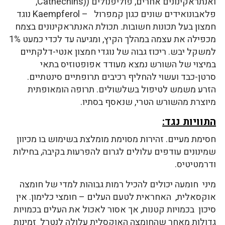
ואנתראקינונים אחרים, פוליפנולים ((Cathechins,
פלאבונואידים שונים כגון קמפרול – Kaempferol נוגד
חמצון בעל תכונות חשובות. תכולת האנתראקינונים בצמח
מכפילה את עצמה במהלך הקיץ, ומגיעה עד לכדי כמעט 1%
למשקל יבש. ריכוז גבוה של נוגדי חמצון אנטי-דלקתיים
במיצוי של השורש נמצא מעודד אפופטוזיס בתאי
סרטן-כבד ועשוי להחליף רכיבים תרופתיים סינטתיים.
הזרע משמש לטיפול בשלשולים. תרופה הומאופתית
מיוצרת מהשורש הטרי, שנאסף בסתיו.
התוויות נגד:
חסימת מעיים. זהירות מסוימת מומלצת בשימוש בו מכיוון
שמינונים עודפים עלולים לגרום להפרעות בקיבה, בחילות
ודרמטיטיס.
מיני חומעה יכולים להכיל רמות גבוהות למדי של חומצה
אוקסאלית, האחראית לטעם העלים – חומצי כלימון. אין
סיכון בכמויות קטנות, אך אסור לאכול את העלים בכמויות
גדולות מאחר שהחומצה האוקסלית עלולה לנטרל זמינות