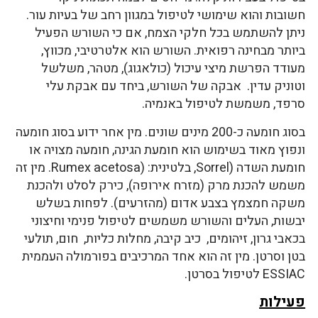
חשובות והוא שימושי לטיפול במגוון רחב של בעיות עור.
ניתן להשתמש בכל חלקי הצמח, אם כי השורש הפעיל
ביותר מבחינה רפואית. השורש הוא אלטרטיבי, מכווץ,
מעודד הפרשת מיצי עיכול (כולאגוג), מטהר, משלשל
וטוניק עדין. אבקה של השורש, ביחד עם אבקת עלי
סרפד, משמשת לטיפול באנמיה.
בסוג חומעה כ-200 מינים שונים. מין אחר ידוע בסוג חומעה
ונפוץ מאוד בשימוש הוא חומעת הגינה, חומעה מצויה או
חומעת השדה (Sorrel, בלטינית: (Rumex acetosa. מין זה
משמש להכנת מרק (מזרח אירופה), כירק לסלט ולהכנת
משקה חמצמץ בצבע אדום (מהזרעים). לפחות בשלש
יבשות, העלים והשורש משמשים לטיפול פנימי וחיצוני
בכאבי גרון, זיהומים, כיב קיבה, מחלות כליות, חום, תולעי
בטן וסרטן. מין זה הוא אחד המרכיבים בפורמולה העממית
ESSIAC לטיפול בסרטן.
פעילות