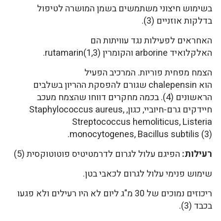
בשימוש חיצוני משתמשים בשמן המושרה לטיפול
בדלקות אוזניים (3).
האחראים לפעילות נגד עוויתות הם
האלקלואיד arborine והקומרין rutamarin(1,3).
הצמח מפחית פוריות. המרכיב הפעיל
הוא chalepensin שגורם להפסקת ההריון בשלבים
הראשונים (4). בכמה מחקרים דווחו שהצמח מעכב
חיידקים גרם-חיוביי, כגון, Staphylococcus aureus,
Streptococcus hemoliticus, Listeria
monocytogenes, Bacillus subtilis (3).
רעילות:
הפיגם עלול לגרום לדרמטיטיס פוטוטוקסית (5)
שימוש פנימי עלול לגרום לכאבי בטן.
ריכוזים נמוכים של 30 מ"ג ליום לא היו רעילים ולא פגעו
בכבד (3).