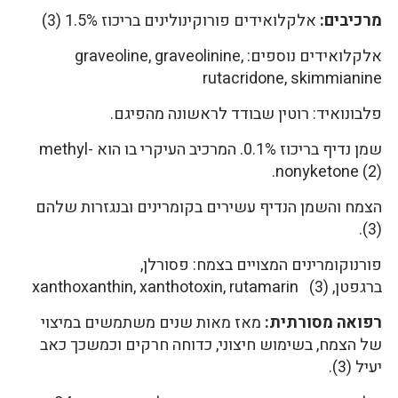
מרכיבים:
אלקלואידים פורוקינולינים בריכוז 1.5% (3)
אלקלואידים נוספים: graveoline, graveolinine,
rutacridone, skimmianine
פלבונואיד: רוטין שבודד לראשונה מהפיגם.
שמן נדיף בריכוז 0.1%. המרכיב העיקרי בו הוא methyl-
nonyketone (2).
הצמח והשמן הנדיף עשירים בקומרינים ובנגזרות שלהם
(3).
פורנוקומרינים המצויים בצמח: פסורלן,
ברגפטן, xanthoxanthin, xanthotoxin, rutamarin (3)
רפואה מסורתית:
מאז מאות שנים משתמשים במיצוי
של הצמח, בשימוש חיצוני, כדוחה חרקים וכמשכך כאב
יעיל (3).