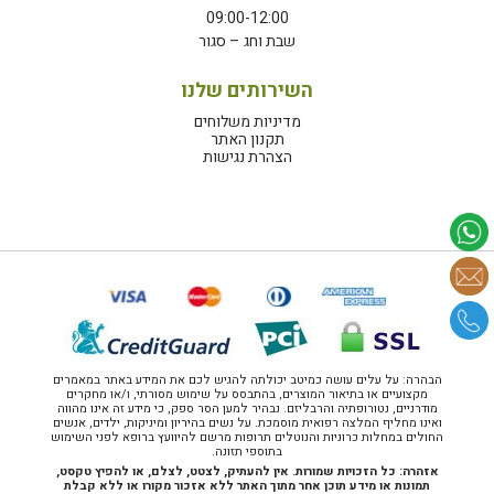
09:00-12:00
שבת וחג – סגור
השירותים שלנו
מדיניות משלוחים
תקנון האתר
הצהרת נגישות
הבהרה: על עלים עושה כמיטב יכולתה להגיש לכם את המידע באתר במאמרים
מקצועיים או בתיאור המוצרים, בהתבסס על שימוש מסורתי, ו/או מחקרים
מודרניים, נטורופתיה והרבליזם. נבהיר למען הסר ספק, כי מידע זה אינו מהווה
ואינו מחליף המלצה רפואית מוסמכת. על נשים בהיריון ומיניקות, ילדים, אנשים
החולים במחלות כרוניות והנוטלים תרופות מרשם להיוועץ ברופא לפני השימוש
בתוספי תזונה.
אזהרה: כל הזכויות שמורות. אין להעתיק, לצטט, לצלם, או להפיץ טקסט,
תמונות או מידע תוכן אחר מתוך האתר ללא אזכור מקורו או ללא קבלת