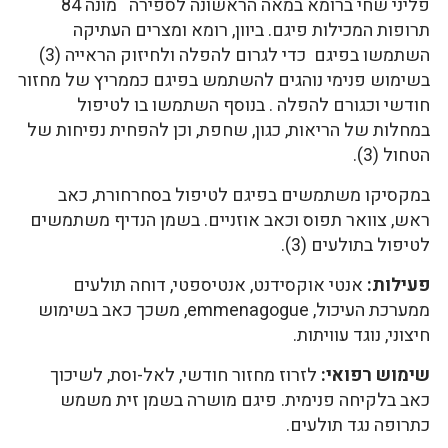
פליני שחי ברומא במאה הראשונה לספירה מונה 84
תרופות המכילות פיגם. ביוון, רומא ומצרים העתיקה
השתמשו בפיגם כדי לגרום להפלה ולחיזוק הראייה (3)
בשימוש פנימי נוהגים להשתמש בפיגם כממריץ של מחזור
חודשי וכגורם להפלה . בנוסף השתמשו בו לטיפול
במחלות של הריאות, כגון, שחפת, וכן להפחית נפיחות של
הטחול (3).
במקסיקו משתמשים בפיגם לטיפול בסחרחורת, כאב
ראש, צוואר תפוס וכאב אוזניים. בשמן הנדיף משתמשים
לטיפול בתולעים (3).
פעילות:
אנטי אוקסידנט, אנטיספטי, דוחה תולעים
ממערכת העיכול, emmenagogue, משכך כאב בשימוש
חיצוני, נוגד עוויתות.
שימוש רפואי:
לזרוז מחזור חודשי, לאל-וסת, לשיכוך
כאב בלקיחה פנימית. פיגם מושרה בשמן זית משמש
כתרופה נגד תולעים.