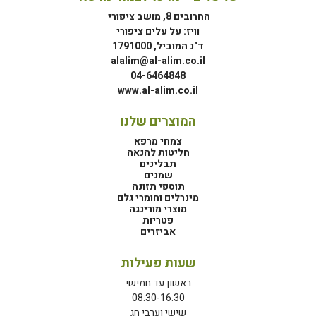
החרובים 8, מושב ציפורי
וויז: על עלים ציפורי
ד"נ המוביל, 1791000
alalim@al-alim.co.il
04-6464848
www.al-alim.co.il
המוצרים שלנו
צמחי מרפא
חליטות להנאה
תבלינים
שמנים
תוספי תזונה
מינרלים וחומרי גלם
מוצרי מורינגה
פטריות
אביזרים
שעות פעילות
ראשון עד חמישי
08:30-16:30
שישי וערבי חג