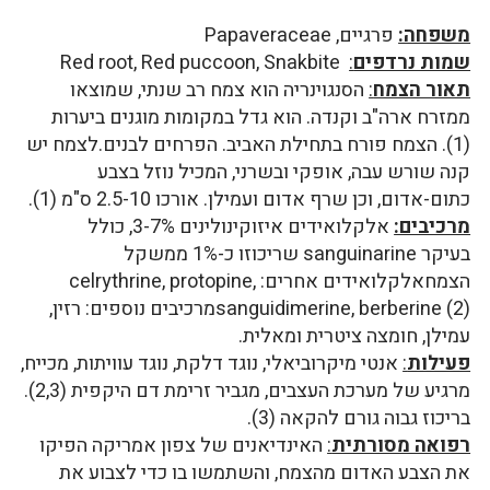
משפחה:
פרגיים, Papaveraceae
שמות נרדפים
:
Red root, Red puccoon, Snakbite
תאור הצמח
:
הסנגוינריה הוא צמח רב שנתי, שמוצאו
ממזרח ארה"ב וקנדה. הוא גדל במקומות מוגנים ביערות
(1). הצמח פורח בתחילת האביב. הפרחים לבנים.לצמח יש
קנה שורש עבה, אופקי ובשרני, המכיל נוזל בצבע
כתום-אדום, וכן שרף אדום ועמילן. אורכו 2.5-10 ס"מ (1).
מרכיבים:
אלקלואידים איזוקינולינים 3-7%, כולל
בעיקר sanguinarine שריכוזו כ-1% ממשקל
הצמחאלקלואידים אחרים: celrythrine, protopine,
sanguidimerine, berberine (2)מרכיבים נוספים: רזין,
עמילן, חומצה ציטרית ומאלית.
פעילות
:
אנטי מיקרוביאלי, נוגד דלקת, נוגד עוויתות, מכייח,
מרגיע של מערכת העצבים, מגביר זרימת דם היקפית (2,3).
בריכוז גבוה גורם להקאה (3).
רפואה מסורתית
:
האינדיאנים של צפון אמריקה הפיקו
את הצבע האדום מהצמח, והשתמשו בו כדי לצבוע את