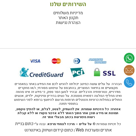
השירותים שלנו
מדיניות משלוחים
תקנון האתר
הצהרת נגישות
הבהרה: על עלים עושה כמיטב יכולתה להגיש לכם את המידע באתר במאמרים
מקצועיים או בתיאור המוצרים, בהתבסס על שימוש מסורתי, ו/או מחקרים
מודרניים, נטורופתיה והרבליזם. נבהיר למען הסר ספק, כי מידע זה אינו מהווה
ואינו מחליף המלצה רפואית מוסמכת. על נשים בהיריון ומיניקות, ילדים, אנשים
החולים במחלות כרוניות והנוטלים תרופות מרשם להיוועץ ברופא לפני השימוש
בתוספי תזונה.
אזהרה: כל הזכויות שמורות. אין להעתיק, לצטט, לצלם, או להפיץ טקסט,
תמונות או מידע תוכן אחר מתוך האתר ללא אזכור מקורו או ללא קבלת
רשות מפורשת בכתב מבעלי אתר זה.
כתום בניית
כל זכויות שמורות ©
על עלים – מרכז לצמחי מרפא
. נבנה ע"י
אתרים ומערכות Web
כתום קידום ושיווק באינטרנט
|