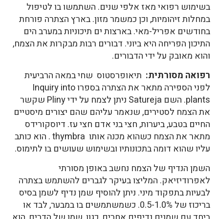
בשימוש רפואי מאז אלפי שנים. השתמשו בו לטיפול
במחלות זיהומיות, וכן כמשמר מזון. בארץ הצתרה פורחת
בחודשים אפריל-מאי. בארצות ים תיכוניות במערב הים
התיכון הפריחה היא ביוני. דבורים רבות מבקרות את הצמח,
והוא מאובק על ידי הדבורים.
רפואה מסורתית:
תיאופרסטוס שחי במאה הרביעית
לפני הספירה מתאר את הצתרה בספרו Inquiry into
plants. השם Satureja ניתן לצמח על ידי Pliny שקשר
את הצמח לסטירים, שנאמר עליהם שהם יצורים מיסטיים
החיים בטבע, ביערות, חצי בני אדם חצי עז. דיוסקורידס
מתאר את הצמח כשהוא מכנה אותו thymbra . הוא כותב
עליו שהוא דומה בתכונותיו ובשימוש שעושים בו לתימוס.
השמן הנדיף של הצמח נחשב באופן מסורתי
לאפרודיזיאק. המליצו בעיקר לגברים להשתמש בצתרה
לבעיות בתפקוד מיני. ניתן להוסיף שמן נדיף לשמן בסיס
בריכוז של 0.5-1.0%. כשמשתמשים בו במבער, לבד או
ביחד עם שמנים נדיפים אחרים, כגון, שמן של הדרים, הוא