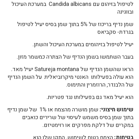
לטיפול בזיהום עם Candida albicans במערכת העיכול
ובווגינה
שמן נדיף בריכוז של 5% בתוך שמן בסיס יעיל לטיפול
בגרדת- סקביאס
יעיל לטיפול בזיהומים במערכת העיכול והשתן.
בעבר השתמשו בשמן הנדיף של הצתרה כמשמר מזון.
הראו שהשמן הנדיף של Satureja montana יעיל מאד.
הוא עולה בפעילותו האנטי מיקרוביאלית על השמן הנדיף
של הלבנדר, הרוזמרין והתימוס.
הוא יעיל מאד גם בפעילותו נגד פטריות.
שימוש חיצוני:
שמן מושרה מהצמח או 1% של שמן נדיף
בתוך שמן בסיס משמש לעיסוי של שרירים כואבים
במקרים של דלקת מפרקים או רוימטיזם.
בטיחות:
הצמח בטוח לשימוש. התקן שלו הוא