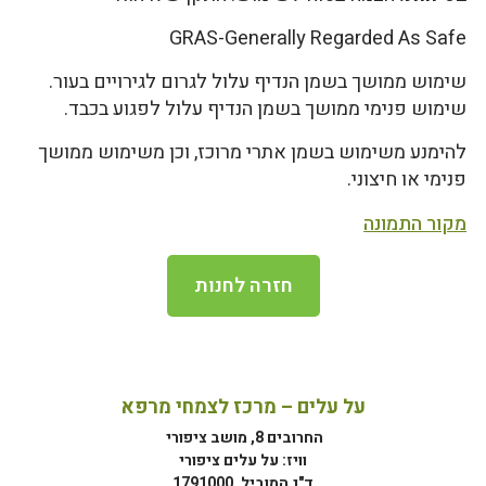
GRAS-Generally Regarded As Safe
שימוש ממושך בשמן הנדיף עלול לגרום לגירויים בעור.
שימוש פנימי ממושך בשמן הנדיף עלול לפגוע בכבד.
להימנע משימוש בשמן אתרי מרוכז, וכן משימוש ממושך
פנימי או חיצוני.
מקור התמונה
חזרה לחנות
על עלים – מרכז לצמחי מרפא
החרובים 8, מושב ציפורי
וויז: על עלים ציפורי
ד"נ המוביל, 1791000