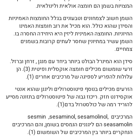
המצויות בשמן הם חומצה אולאית ולינולאית.
השמן חשוב לצמחונים וטבעונים בגלל החומצות האמיניות
והסידן שהוא כולל. הוא מכיל את רוב חומצות האמינו
החיוניות. החומצה האמינית ליזין היא היחידה החסרה בו.
השמן עשיר במתיונין שחסר לעתים קרובות בשמנים
צמחיים.
סידן הוא המינרל הבולט ביותר ביחד עם מנגן , זרחן וברזל.
זרעי שומשום מכילים חומצה אוקסלית ופיטית (3). הן
עלולות להפריע לספיגה של מרכיבים אחרים (1).
הזרעים מכילים בנוסף פיטוסטרולים וליגנן שהוא אנטי
אוקסידנט חזק. ריכוז גבוה של פיטוסטרולים בתזונה מסייע
להוריד רמה של כולסטרול בדם(1).
המרכיבים sesmin ,sesaminol, sesamolinol,
seasamolin הם ליגננים הנמסים בשומן, והם המרכיבים
הנחקרים ביותר בין המרכיבים של השומשום (1).