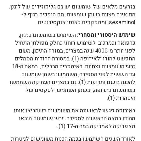
בזרעים מלאים של שומשום יש גם גליקוזידים של ליגנן.
הם אינם מצוים בשמן שומשום. הם הופכים בגוף ל-
sesaminol ומתפקדים כאנטי אוקסידנטים.
שימוש היסטורי ומסחרי
: השימוש בשומשום כמזון,
כרפואה וכמרכיב לשימוש רוחני כחלק מפולחן התחיל
לפני יותר מ-4000 שנה במצרים, במזרח התיכון, משם
התפשט להודו ולאירופה (1). במסורת ההודית מסמלים
זרעי השומשום נצחיות. באימפריה הבבלית, במאה ה-18
עד הששית לפני הספירה, השתמשו בשמן שומשום
להכנת בושם ותרופות (1). גם במצרים העתיקה השתמשו
בשומשום כתרופה, ובשמן השתמשו לטקסים של
היטהרות (1).
באירופה פגשו לראשונה את השומשום כשהביאו אותו
מהודו במאה הראשונה לספירה. זרעי שומשום הובאו
מאפריקה לאמריקה במה ה-17 (1).
לאורך השנים השתמשו בכמה הכנות משומשום למטרות