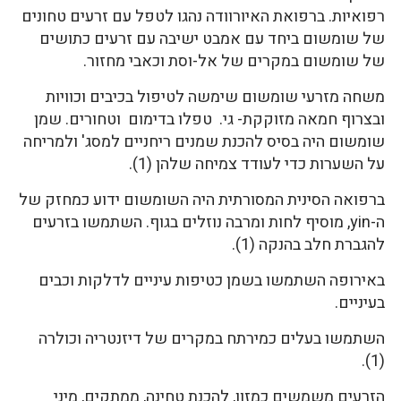
רפואיות. ברפואת האיורוודה נהגו לטפל עם זרעים טחונים
של שומשום ביחד עם אמבט ישיבה עם זרעים כתושים
של שומשום במקרים של אל-וסת וכאבי מחזור.
משחה מזרעי שומשום שימשה לטיפול בכיבים וכוויות
ובצרוף חמאה מזוקקת- גי. טפלו בדימום וטחורים. שמן
שומשום היה בסיס להכנת שמנים ריחניים למסג' ולמריחה
על השערות כדי לעודד צמיחה שלהן (1).
ברפואה הסינית המסורתית היה השומשום ידוע כמחזק של
ה-yin, מוסיף לחות ומרבה נוזלים בגוף. השתמשו בזרעים
להגברת חלב בהנקה (1).
באירופה השתמשו בשמן כטיפות עיניים לדלקות וכבים
בעיניים.
השתמשו בעלים כמירתח במקרים של דיזנטריה וכולרה
(1).
הזרעים משמשים כמזון, להכנת טחינה, ממתקים, מיני