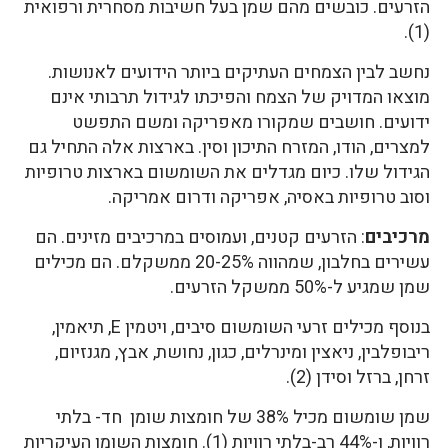
הזרעים. כובשים מהם שמן בעל חשיבות מסחרית ורפואית
(1).
נחשב לבין הצמחים העתיקים ביותר הידועים לאנושות.
מוצאו המדויק של הצמח והפיכתו לגידול תרבותי אינם
ידועים. חושבים שמקורו מאפריקה ומשם התפשט
למצרים, הודו, המזרח התיכון וסין. בארצות אלה התחיל גם
הגידול שלו. כיום מגדלים את השומשום בארצות טרופיות
וסוב טרופיות באסיה, אפריקה ודרום אמריקה.
מרכיבים
: הזרעים קטנים, ועמוסים במרכיבים מזינים. הם
עשירים בחלבון, שמהווה 20-25% ממשקלם. הם מכילים
שמן שמגיע ל-50% ממשקל הזרעים.
בנוסף מכילים זרעי השומשום סיבים, ויטמין E, תיאמין,
ריבופלבין, ניאצין ומינרלים, כגון, נחושת, אבץ, מגנזיום,
זרחן, ברזל וסידן (2).
שמן שומשום מכיל 38% של חומצות שומן חד- בלתי
רוויות, ו-44% רב-בלתי רוויות (1). חומצות השומן העיקריות