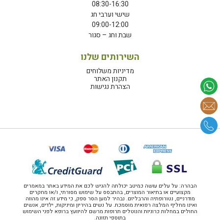
08:30-16:30
שישי וערבי חג
09:00-12:00
שבת וחג – סגור
השירותים שלנו
מדיניות משלוחים
תקנון האתר
הצהרת נגישות
הבהרה: על עלים עושה כמיטב יכולתה להגיש לכם את המידע באתר במאמרים
מקצועיים או בתיאור המוצרים, בהתבסס על שימוש מסורתי, ו/או מחקרים
מודרניים, נטורופתיה והרבליזם. נבהיר למען הסר ספק, כי מידע זה אינו מהווה
ואינו מחליף המלצה רפואית מוסמכת. על נשים בהיריון ומיניקות, ילדים, אנשים
החולים במחלות כרוניות והנוטלים תרופות מרשם להיוועץ ברופא לפני השימוש
בתוספי תזונה.