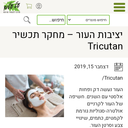
Home
>
כלל המאמרים
> יציבות העור – מחקר תכשיר Tricutan
יציבות העור – מחקר תכשיר
Tricutan
דצמבר 15, 2019
Tricutan/
העור נעשה דק ופחות
אלסטי עם השנים. חשיפה
של העור לקרניים
אולטרה-סגוליות גורמת
לקמטים, כתמים, שינויי
צבע וסרטן העור.