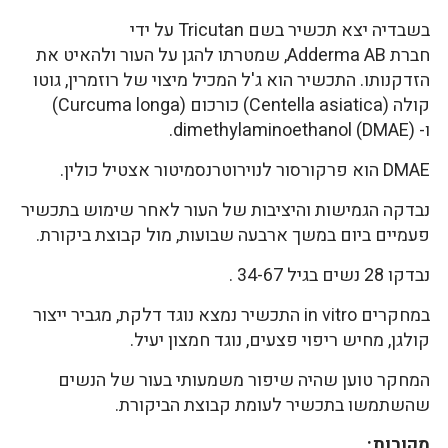
בשבדיה יצא תכשיר בשם Tricutan על ידי
חברת Adderma AB, שמטרתו להגן על העור ולהאיט את
הזדקנותו. התכשיר הוא ג'ל המכיל מיצוי של רוזמרין, גוטו
קולה (Centella asiatica) כורכום (Curcuma longa)
ו- dimethylaminoethanol (DMAE).
DMAE הוא פרקורסור לנוירוטרנסמיטור אצטיל כולין.
נבדקה הגמישות והיציבות של העור לאחר שימוש בתכשיר
פעמיים ביום במשך ארבעה שבועות, מול קבוצת ביקורת.
נבדקו 28 נשים בגיל 34-67 .
במחקרים in vitro התכשיר נמצא נוגד דלקת, מגביר ייצור
קולגן, מחיש ריפוי פצעים, נוגד חמצון יעיל.
המחקר טוען שהיה שיפור משמעותי בעור של הנשים
שהשתמשו בתכשיר לעומת קבוצת הביקורת.
מקורות: