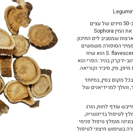
לסוג סופורה משתייכים כ-50 מינים של עצים
ושיחים נשירים וירוקי-עד. מרבים לגדל את המין Sophora
 ובארצות שמסביב לים התיכון.
 ממיני הסופורה משמשים
כצמחי מרפא ברפואה הסינית. המין S. flavescense הוא שיח
וב-ירקרק בהיר. הפרי הוא
כל מקום בסין, במיוחד
השורש קר ומר, והולך למרידיאנים של
יבש עודף לחות, הורג
לץ לטיפול בדיזנטריה,
בוגינה מומלץ טיפול פנימי
סופורה בשימוש חיצוני לטיפול