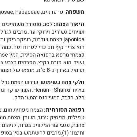
משפחה
: פרפרניים, Leguminosae, Fabaceae
תיאור הצמח:
japonica כצמח שדרות, בעיקר ביפן
הוא צריך קיץ חם כדי לפרוח יפה. כמה
נשיר. הוא פורח בקיץ. הפרחים בצבע צה
תרמיל באורך כ-8 ס"מ. מוצאו של הצמח מיפן, סין, סיביר וקוריאה.
חלקי צמח בשימוש
: שורש הצמח גדל ב
באזור Shanxi ו-Henan. 
הלב, הכבד, המעי הגס והמעי הדק.
רפואה מסורתית:
הצמח מפחית חום, מי
טפילים, מפסיק גירוד, משתן. הצמח מומ
צהבת, פגעי עור המלווים בגרוד, לזיהום 
וחיצוני (1).מרבים להשתמש בסין ב