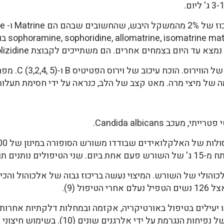
של סופור
אנטי ויראלי, מע
מה של מיצי מרה. מאט קצב של הלב, כנראה על ידי חסימת תעלות 
כב Candida albicans.
ות טובות (8).
לכוהולי של השורש. המיצוי נעשה בריכוז גבוה של אלכוהול וה
האלקלואיד aloprene הוא מעכב יעיל של נפיחו