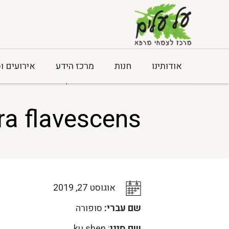
אודותינו
חנות
מרכז הידע
אירועים ו
Home
>
כלל המאמרים
> Sophora flavescens
a flavescens
אוגוסט 27, 2019
שם עברי:
סופורה
שם סיני
: ku shen