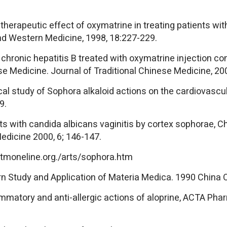
on therapeutic effect of oxymatrine in treating patients wi
and Western Medicine, 1998, 18:227-229.
 chronic hepatitis B treated with oxymatrine injection 
ese Medicine. Journal of Traditional Chinese Medicine, 200
ical study of Sophora alkaloid actions on the cardiovascu
9.
ents with candida albicans vaginitis by cortex sophorae, 
edicine 2000, 6; 146-147.
tmoneline.org./arts/sophora.htm
n Study and Application of Materia Medica. 1990 China O
ammatory and anti-allergic actions of aloprine, ACTA Pha