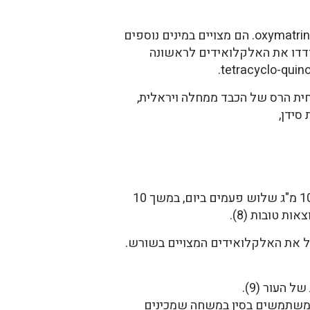
מכיל כ-12 אלקלואידים בריכוז של 2% מהמשקל היבש, שהחשובים שבהם הם Matrine ו- oxymatrine. הם מצויים במינים נוספים
ה. אלקלואידים נוספים: sophoramine, sophoridine, allomatrine, isomatrine matrine בודדו את האלקלואידים לראשונה
כב רפליקציה של הווירוס. הוכח עיכוב של וירוס הפטיטיס B ו-C (3,2,4, 5). מפחית הרס של הכבד ממחלה ויראלית,
סידן,
טיפול באסתמה: בסין משתמשים בקפסולות של האלקלואידים שבודדו משורש הסופורה במינון של 100 מ"ג שלוש פעמים ביום, במשך 10
כיל את האלקלואידים המצויים בשורש.
השורש, והאלקלואידים המבודדים ממנו יעילים בטיפול באורטיקריה, אקזמה ובמחלות דלקתיות אחרות של העור (9).
ת הנגרמת על ידי אלרגנים שונים (10). בשימוש חיצוני משתמשים בסין במשחה שמכינים