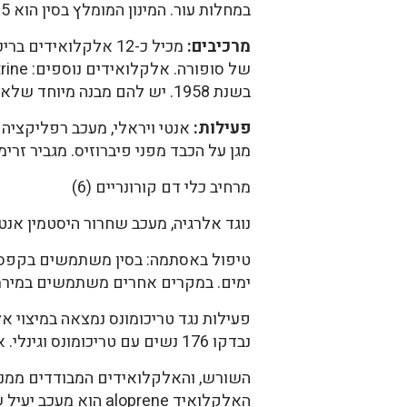
במחלות עור. המינון המומלץ בסין הוא 3-15 ג' ליום.
מרכיבים:
בשנת 1958. יש להם מבנה מיוחד שלא נמצא עד היום בצמחים אחרים. הם משתייכים לקבוצת tetracyclo-quinolizidine.
פעילות:
מגן על הכבד מפני פיברוזיס. מגביר זרי
מרחיב כלי דם קורונריים (6)
נוגד אלרגיה, מעכב שחרור היסטמין אנטי פטרייתי, מע
ימים. במקרים אחרים משתמשים במירתח מ-15 ג' של השורש פעם אחת ביום. שני הטיפולים נותנים תוצא
פעילות נגד טריכומונס נמצאה במיצוי א
נבדקו 176 נשים עם טריכומונס וגינלי. אצל 126 נשים הטפיל נעלם אחרי הטיפול (9).