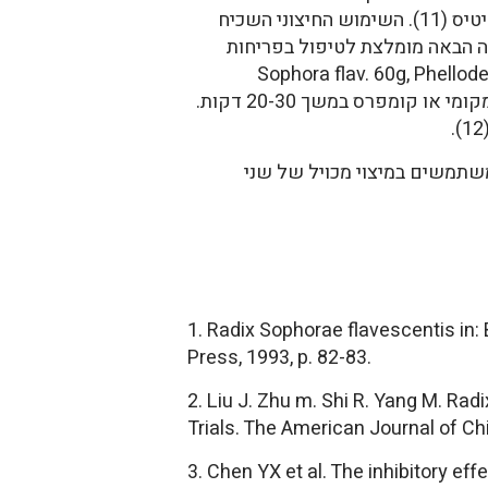
מהאלקלואידים של הסופורה ביחד עם הפלבונואיד האנטי דלקתי baicalin לטיפול בפסוריאזיס ודרמטיטיס (11). השימוש החיצוני השכיח
ה הבאה מומלצת לטיפול בפריחות
Sophora flav. 60g, Phellodendron ,
Chrysanthemum (wild) 60g, Kochia 15g מכינים מירתח מכל המרכיבים. מטפלים בשטיפות, אמבט מקומי או קומפרס במשך 20-30 דקות.
משתמשים במיצוי מכויל של שני
1. Radix Sophorae flavescentis in
Press, 1993, p. 82-83.
2. Liu J. Zhu m. Shi R. Yang M. Ra
Trials. The American Journal of Ch
3. Chen YX et al. The inhibitory eff