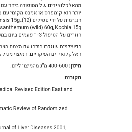
יותר הוא קומפרס או אמבט מקומי עם מ
הנגרמות על י
חוזרים על הטיפול 1-3 פעמים ביום במשך שבועיים. יש להקפיד לא לטפל יותר מחודש אחד ברציפות (12).
הפעילויות שנזכרו הוכחו עם הצמח השל
האלקלואידים העיקריים. המיצוי מכיל 20% שלהאלקלואידים.
מינון:
400-600 מ"ג מהמיצוי ליום.
מקורות
edica. Revised Edition Eastland
stematic Review of Randomized
ournal of Liver Diseases 2001,