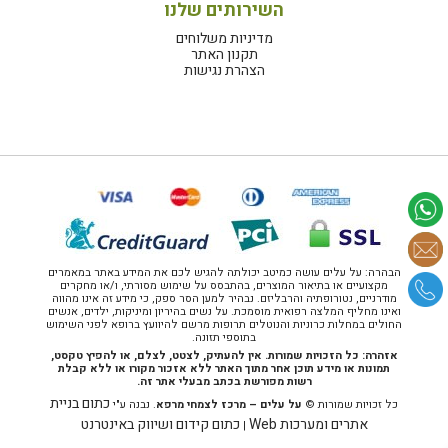
השירותים שלנו
מדיניות משלוחים
תקנון האתר
הצהרת נגישות
הבהרה: על עלים עושה כמיטב יכולתה להגיש לכם את המידע באתר במאמרים
מקצועיים או בתיאור המוצרים, בהתבסס על שימוש מסורתי, ו/או מחקרים
מודרניים, נטורופתיה והרבליזם. נבהיר למען הסר ספק, כי מידע זה אינו מהווה
ואינו מחליף המלצה רפואית מוסמכת. על נשים בהיריון ומיניקות, ילדים, אנשים
החולים במחלות כרוניות והנוטלים תרופות מרשם להיוועץ ברופא לפני השימוש
בתוספי תזונה.
אזהרה: כל הזכויות שמורות. אין להעתיק, לצטט, לצלם, או להפיץ טקסט,
תמונות או מידע תוכן אחר מתוך האתר ללא אזכור מקורו או ללא קבלת
רשות מפורשת בכתב מבעלי אתר זה.
כתום בניית
כל זכויות שמורות ©
על עלים – מרכז לצמחי מרפא
. נבנה ע"י
אתרים ומערכות Web
כתום קידום ושיווק באינטרנט
|