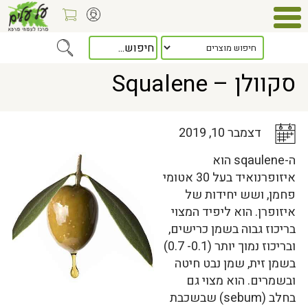
Home
>
כלל המאמרים
> סקוולן – Squalene
סקוולן – Squalene
דצמבר 10, 2019
ה-sqaulene הוא
איזופרנואיד בעל 30 אטומי
פחמן, ושש יחידות של
איזופרן. הוא ליפיד המצוי
בריכוז גבוה בשמן כרישים,
ובריכוז נמוך יותר (0.1- 0.7)
בשמן זית, שמן נבט חיטה
ובשמרים. הוא מצוי גם
בחלב (sebum) שבשכבת