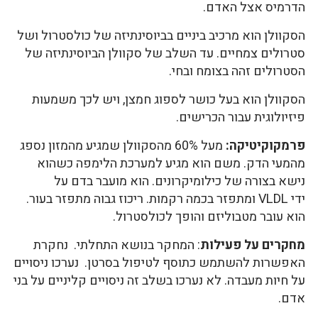
הדרמיס אצל האדם.
הסקוולן הוא מרכיב ביניים בביוסינתיזה של כולסטרול ושל
סטרולים צמחיים. עד השלב של סקוולן הביוסינתיזה של
הסטרולים זהה בצומח ובחי.
הסקוולן הוא בעל כושר לספוג חמצן, ויש לכך משמעות
פיזיולוגית עבור הכרישים.
פרמקוקיטיקה:
מעל 60% מהסקוולן שמגיע מהמזון נספג
מהמעי הדק. משם הוא מגיע למערכת הלימפה כשהוא
נישא בצורה של כילומיקרונים. הוא מועבר בדם על
ידי VLDL ומתפזר בכמה רקמות. ריכוז גבוה מתפזר בעור.
הוא עובר מטבוליזם והופך לכולסטרול.
מחקרים על פעילות
: המחקר בנושא התחלתי. נחקרת
האפשרות להשתמש כתוסף לטיפול בסרטן. נערכו ניסויים
על חיות מעבדה. לא נערכו בשלב זה ניסויים קליניים על בני
אדם.