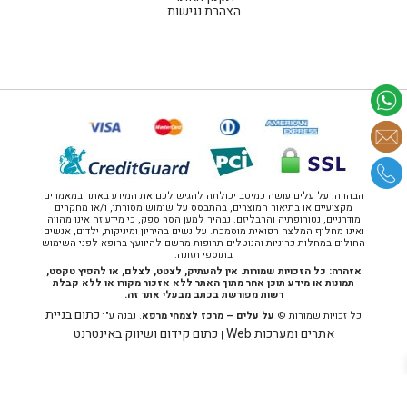
הצהרת נגישות
הבהרה: על עלים עושה כמיטב יכולתה להגיש לכם את המידע באתר במאמרים
מקצועיים או בתיאור המוצרים, בהתבסס על שימוש מסורתי, ו/או מחקרים
מודרניים, נטורופתיה והרבליזם. נבהיר למען הסר ספק, כי מידע זה אינו מהווה
ואינו מחליף המלצה רפואית מוסמכת. על נשים בהיריון ומיניקות, ילדים, אנשים
החולים במחלות כרוניות והנוטלים תרופות מרשם להיוועץ ברופא לפני השימוש
בתוספי תזונה.
אזהרה: כל הזכויות שמורות. אין להעתיק, לצטט, לצלם, או להפיץ טקסט,
תמונות או מידע תוכן אחר מתוך האתר ללא אזכור מקורו או ללא קבלת
רשות מפורשת בכתב מבעלי אתר זה.
כתום בניית
כל זכויות שמורות ©
על עלים – מרכז לצמחי מרפא
. נבנה ע"י
אתרים ומערכות Web
כתום קידום ושיווק באינטרנט
|