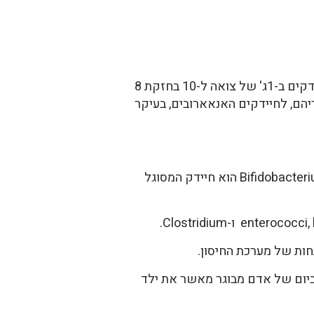
אצל כל התינוקות מתיישבים במהירות חיידקי קולי וסטרפטוקוקים. בתוך ימים ספורים מגיע מספר החיידקים ב-1ג' של צואה ל-10 בחזקת 8
 אחריהם, לחיידקים האנאארובים, בעיקר
חלב אם מכיל כמות גדולה של bifidobacteria, וזה החיידק השכיח ביותר אצל תינוק שיונק Bifidobacterium longum הוא חיידק המסוגל
רבגוניות גדולה בהרבה במיקרוביום של אדם מבוגר מאשר את ילד