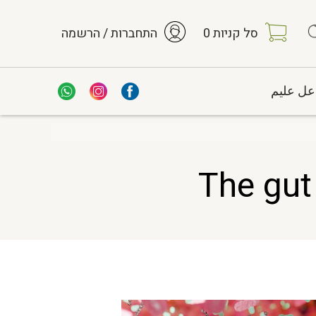
סל קניות
0
התחברות / הרשמה
عل عليم