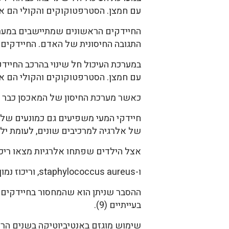
עם חמצן. הסטרפטוקוקים והקולי הם א
החיידקים הראשונים שמתיישבים במערכ
התגובה החיסונית של האדם. החיידקים
במערכת העיכול חל שינוי בהרכב החייד
עם חמצן. הסטרפטוקוקים והקולי הם אנא
כאשר מערכת החיסון של המאכסן כבר 
של אלרגיה למרכיבים שונים, לעומת יל
אצל הילדים שפתחו אלרגיות מצאו ריכוז גבוה של fficile
ו-staphylococcus aureus, וריכוז נמוך של Bacteroides ו-Bifidobacteria.
ההסבר שניתן הוא שהמחסור בחיידקים ה
בעייתיים (9).
שימוש מוגזם באנטיביוטיקה בשנים הראש