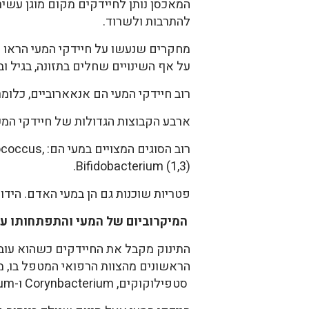
המאכסן נותן לחיידקים מקום מוגן עש
להתרבות ולשרוד.
מחקרים שנעשו על חיידקי המעי הראו 
על אף השינויים שחלים בתזונה, בגיל ובאו
רוב חיידקי המעי הם אנאארוביים, כלומ
ארבע הקבוצות הגדולות של חיידקי המעי הן:  Bacteroidetes, Actinobacteria, Peptostreptococcus (2
רוב הסוגים 
Bifidobacterium (1,3).
פטריות שוכנות גם הן במעי האדם. הידועות ביותר הן  Aspergillus, Penicillium
המיקרוביום של המעי והתפתחותו עם
התינוק מקבל את החיידקים כשהוא עובר
הראשונים מהצוות הרפואי המטפל בו, מ
סטפילוקוקים, Corynbacterium ו-Propiobactterium.