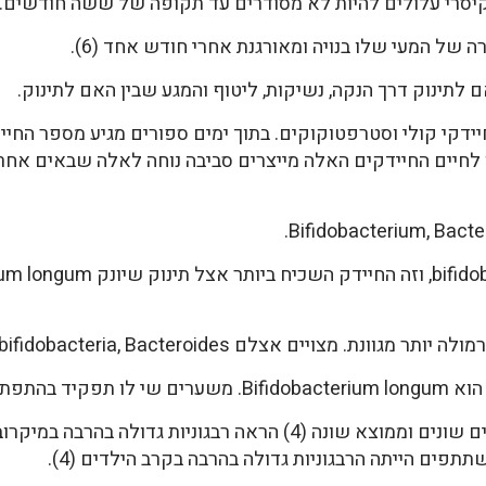
 קיסרי עלולים להיות לא מסודרים עד תקופה של ששה חודשים.
 של המעי שלו בנויה ומאורגנת אחרי חודש אחד (6).
 לתינוק דרך הנקה, נשיקות, ליטוף והמגע שבין האם לתינוק.
שבוע הראשון לחיים החיידקים האלה מייצרים סביבה נוחה לאלה שבאים
Bifidobacterium, Bacte
enterococci, bifidobacteria, Bacteroides ו-Clostridium.
רכת החיסון.
מחקר שנערך על 528 משתתפים, מגילים שונים וממוצא שונה (4) הראה 
תפים הייתה הרבגוניות גדולה בהרבה בקרב הילדים (4).