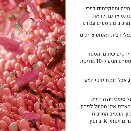
חיים ומתקיימים דיירי
רנס אותם ולדאוג
מרכיבים נוספים עבורנו.
לי הבית ואנחנו צריכים
אדם נושא בתוכו 10 בחזקת 14 חיידקים שונים. מספר
העולה פי 10 על כל התאים שבגוף, שמספרם מגיע ל-10 בחזקת
כ-500 מינים של חיידקים חיים במעי (1), אבל רוב חיידקי המעי
ל סימביוזה הדדית.
האדם אינו מסוגל לפרק,
, מונעים התרבות
ן K וביוטין.