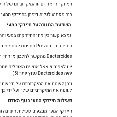
המחקר הראה גם שהמיקרוביום של הילד
היה מפתיע לגלות דימיון בחיידקי המעי
השפעת התזונה על חיידקי המעי
נמצא קשר בין מיני החיידקים במעי והת
החיידק Prevotella מתייחס לפחמימות וסוכרים פשוטים. הוא קשור לתזונה המבוססת על פחמימות.
Bacteroides מתקשר לחלבון מן החי, חומצות אמיניות ושומן רווי. אלה הם רכיבים הנפוצים יותר בתזונה מערבית.
יהיה Bacteroides נפוץ יותר (5).
ניתן לשנות את המיקרוביום על ידי שינ
לשנות את המיקרוביום שלו, ועל ידי כך
פעילות חיידקי המעי בגוף האדם
חיידקי המעי מבצעים פעילות חשובה ומג