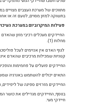
שנים חשבו שחיידקי המעי מתפקדים בעי
מתווכים של מערכת העצבים מצויים במע
בתשוקה למזון מסוים, לטעם זה או אחר.
פעילות המיקרוביום במערכת העיכול
החיידקים מעכלים רכיבי מזון שהאדם א
מחלות (1).
לגוף האדם אין אנזימים לעכל פוליסכרי
קטניות שמכילות מרכיבים שהאדם אינו י
החיידקים פועלים על פחמימות והופכים אותם לח
התאים יכולים להשתמש באנרגיה שמשתחררת,
החיידקים מזרזים ספיגה של ליפידים, ומס
בנוסף, החיידקים מגדילים את כושר המ
חיידקי מעי.