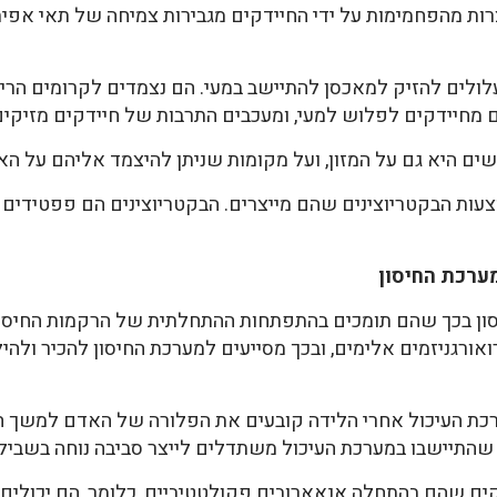
ת מהפחמימות על ידי החיידקים מגבירות צמיחה של תאי אפית
ולים להזיק למאכסן להתיישב במעי. הם נצמדים לקרומים הריר
מחיידקים לפלוש למעי, ומעכבים התרבות של חיידקים מזיקים המצו
שים היא גם על המזון, ועל מקומות שניתן להיצמד אליהם על ה
עות הבקטריוצינים שהם מייצרים. הבקטריוצינים הם פפטידים ר
ערכת החיסון
ון בכך שהם תומכים בהתפתחות ההתחלתית של הרקמות החיסונ
רואורגניזמים אלימים, ובכך מסייעים למערכת החיסון להכיר ולה
ת העיכול אחרי הלידה קובעים את הפלורה של האדם למשך חי
 שהתיישבו במערכת העיכול משתדלים לייצר סביבה נוחה בשביל
קים שהם בהתחלה אנאארובים פקולטטיביים, כלומר, הם יכולים