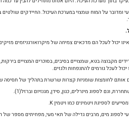
קר בתוך מערכת העיכול. היום אנחנו מתחילים להבין עד כמה ה
י ומדובר על המוח שמצוי במערכת העיכול. החיידקים שולטים ב
.
ינו יכול לעכל הם מדכאים צמיחה של מיקרואורגניזמים מזיקים
דים מקבוצה בטא, שמצויים בסיבים, בסוכרים המצויים בירקות,
כול לעכל גורמים להתנפחות ולגזים.
ומצות שומניות קצרות שרשרת בתהליך של תסיסה שנקרא rolytic fermentation
 וגם לספוג מינרלים, כגון, סידן, מגנזיום וברזל(1).
ייעים לספיגת ויטמינים כמו ויטמין K.
עי לספוג מים, מרבים גדילה של תאי מעי, מפחיתים מספר של חי