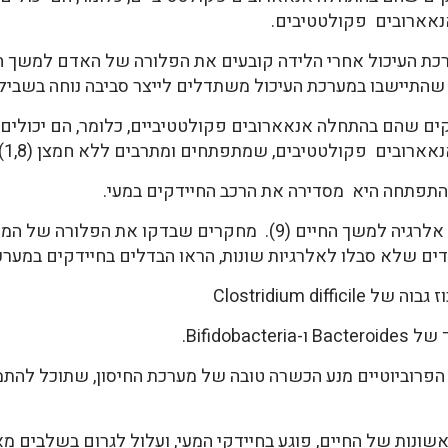
נאארובים פקולטטיבים.
ת העיכול אחרי הלידה קובעים את הפלורה של האדם למשך חי
 שהתיישבו במערכת העיכול משתדלים לייצר סביבה נוחה בשביל
קים שהם בהתחלה אנאארובים פקולטטיביים, כלומר, הם יכולים
ארובים פקולטטיבים, שמתפתחים ומתרבים ללא חמצן (1,8).
התפתחה היא מסדירה את הרכב החיידקים במעי.
חיידקי המעי משפיעים גם כמונעים של אלרגיה למשך החיים (9). מח
דים שלא סבלו לאלרגיות שונות, הראו הבדלים בחיידקים במערכ
Clostridium di
פרוביוטיים מנע הכשרה טובה של מערכת החיסון, שתוכל להתמ
ונות של החיים, פוגע בחיידקי המעי, ועלול לגרום בשלבים מאו