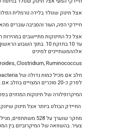
חיידקי המעי אצל תינוק שנולד בניתוח
אצל תינוק שנולד בלידה נורמלית הפלורה
חיידקי הפה, העור והסביבה עוברים מהאם
עד 10 בחזקת 10. בתוך ה
אלההמשתייכים למינים
roides, Clostridium, Ruminococcus.
לפרק כ-20 סוכרים המצויים בחלב אם.
המיקרופלורה של תינוקות המוזנים בפורמולה יותר מגוונת. מצויים אצלם 
החיידק הבולט ביותר אצל תינוק שיונק הוא Bifidobacterium longum. משערים שי לו תפקיד בהתפתחות של מע
צעיר. בהשוואה של המיקרוביום בין המשת