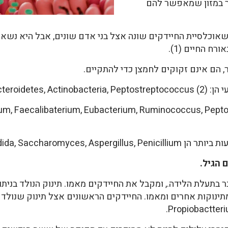
יר במזון שמאפשר להם
שאוכלסיית החיידקים שונה אצל בני אדם שונים, אבל היא נשא
רח החיים (1).
ר, הם אינם זקוקים לחמצן כדי להתקיים.
Firmicutes,).
המצויים במעי הם: aecalibaterium, Eubacterium, Ruminococcus, Peptococcus
Candida, Saccharomyces,.
 הגיל.
 בתעלת הלידה., ומקבל את החיידקים מאמו. תינוק הנולד בנית
תינוקות אחרים ומאמו. החיידקים הראשונים אצל תינוק שנולד ב