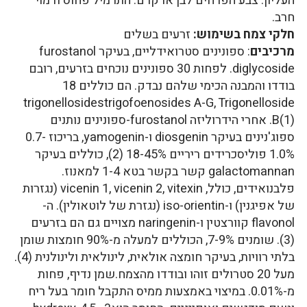
העליון. צבע הפרחים לבן או קרם. התרמיל פחוס ודמוי
חרב.
חלקי צמח בשימוש:
זרעים בשלים
מרכיבים
: ספונינים סטרואידליים, בעיקר furostanol
diglycoside. לפחות 30 ספונינים נוכחים בזרעים, רובם
בודדו והמבנה הכימי שלהם נבדק. הם כוללים 18
trigonellosidestrigofoenosides A-G, Trigonelloside
B(1). אחרי הידרוליזה furostanol-ספונינים נותנים
ספוג'נינים בעיקר diosgenin ו-yamogenin, בריכוז 0.7-
1.0% פוליסכרידים ריריים 18-45% (2), כוללים בעיקר
galactomannan קשר בקשר בטא 1-4 למאנוז.
פלבנואידים, כולל, vicenin 1, vicenin 2, vitexin (נגזרות
של אפיגנין) ו-iso-orientin (נגזרת של לוטאולין). ה-
flavonol קוורצטין ו-naringenin מצויים גם הם בזרעים
(3). שומנים 7-9%, הכוללים למעלה מ-90% חומצות שומן
בלתי רוויות, בעיקר חומצה אולאית, לינולאית ולינולנית (4).
מעל 20 סטרולים זוהו ובודדו מהצמח.שמן נדיף, פחות
מ-0.01%. במיצוי באמצעות ממיס התקבל חומר בעל ריח