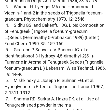
Secretions in Dogs. Ann. Metab. 1984, 28: 37-78
.3. Wagner H. Lyengar MA and Horhammer L.
Vicenin-1 and-2 in the seeds of Trigonella foenum-
graecum. Phytochemistry 1973, 12: 2548
.4. Sidhu GS. and Oakenfull DG. Lipid Composition
of Fenugreek (Trigonella foenum-graecum
L.)Seeds (Hemavathy &Prabhakar, 1989) (Letter).
Food Chem. 1990, 35: 159-160
.5. Girardon P. Sauvaire V. Baccou JC. et al.
Identificationof 3-Hydroxy-4,5-dimethyl-2(5H)-
Furanone in Aroma of Fenugreek Seeds (Trigonella
foenum-graecum L.) Lebensm. Wiss Technol. 1986,
19: 44-46
.6. Mishkinsky J. Joseph B. Sulman FG. et al.
Hypoglycaemic Effect of Trigonelline. Lancet 1967,
2: 1311-1312
.7. Sharma RD. Sarkar A. Hazra DK. et al. Use of
Fenugreek seed powder in the ma