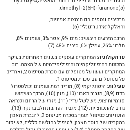
וטעם מודגשים ואופייניים. החומר הוא3-hydroxy-4,5-
dimethyl -2(5H)-furanone(5).
מרכיבים נוספים הם חומצות אמיניות,
והאלקלואידטריגונלין (6).
הרכב הזרעים היבשים: מים 9%, אפר 3%, שומנים 8%,
חלבון 26%, עמילן 6%, סיבים 48% (7).
פרמקולוגיה
: המחקרים עוסקים בשנים האחרונות בעיקר
בתכונות ההיפוגליקמיות והיפוליפידמיות של הצמח. רוב
המחקרים נעשו על מטופלים עם סכרת מטיפוס 2, ואחדים
על מטופלים עם סכרת מטיפוס 1.
פעילות
: היפוגליקמי (8), מוריד רמת שומנים וכולסטרול
בדם (8,9), מגביר תאבון (10), מזין (10), מרכך בשימוש
פנימי וחיצוני, משלשל עדין (11), מזרז של הרחם וכנראה
גורם להתכווצויות (12), מגביר הפרשת חלב בהנקה (13).
התוויות
: כטיפול תומך בסכרת מטיפוס 2, להגברת תאבון
במקרים של חוסר תאבון, לטיפול בחולשה כללית, לשיפור
של החלמה ממחלה (14) בשימוש חיצוני לטיפול בדלקת