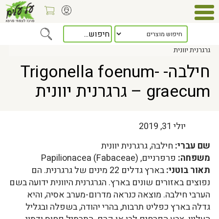
Home
>
כלל המאמרים
> חילבה- Trigonella foenum-graecum –
גרגרנית יוונית
חילבה- Trigonella foenum-
graecum – גרגרנית יוונית
יולי 31, 2019
שם עברי:
חילבה, גרגרנית יוונית
משפחה:
פרפרניים, Papilionacea (Fabaceae)
תאור בוטני:
בארץ גדלים 22 מינים של גרגרנית. הם
נפוצים באזורים שונים בארץ. הגרגרנית היוונית ידועה בשם
הערבי חילבה. מוצאה כנראה מדרום-מערב אסיה, והיא
גדלה בארץ כפליט תרבות, בהרי יהודה, בשפלה ובגליל