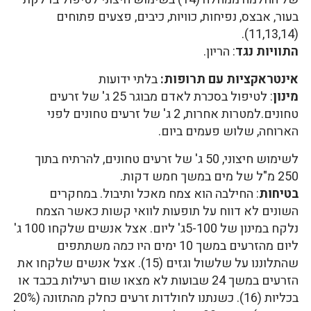
בעור, אבצס, נפיחות, כוויות, כיבים, פצעים פתוחים
(11,13,14).
התוויות נגד
: הריון.
אינטראקציות עם תרופות:
בלתי ידועות
מינון
: לטיפול בסכרת לאדם מבוגר 25 ג' של זרעים
טחונים.למטרות אחרות, 2 ג' של זרעים טחונים לפני
הארוחה, שלוש פעמים ביום.
לשימוש חיצוני, 50 ג' של זרעים טחונים, להרתיח בתוך
250 מ"ל של מים במשך חמש דקות.
בטיחות
: החילבה הוא צמח מאכל ותיבול. במחקרים
השונים לא דווח על תופעות לוואי קשות כאשר הצמח
נלקח במינון של 5-100ג' ליום. אצל אנשים שלקחו 100 ג'
ליום מהזרעים במשך 10 ימים היו כמה משתתפים
שהתלוננו על שלשול וגזים (15). אצל אנשים שלקחו את
הזרעים במשך 24 שבועות לא מצאו שום רעילות בכבד או
בכליות (16). כשנתנו לחולדות זרעים כחלק מהתזונה (20%