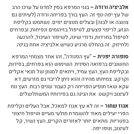
אלביציה ורודה –
בגני המרפא בסין למדנו על ערכו הרב
של עץ יפה-נוף זה. העץ בורך בפריחה ורודה (לעיתים גם
צהובה או לבנה) ובעלים מנוצים יפים. נשתמש בקליפת
הגזע, לריפוי פצעים, לטיפול בזיהומים ונפיחות; ובפרחים
לטיפול בחרדות, נדודי שינה, לשיפור העיכול, להרגעה
ולחיזוק. זה בהחלט מרגיע כשיש אלביציה אחת בגינה.
סופורה יפנית –
“עץ הפגודה”, זהו אחד מצמחי המרפא
החשובים ברפואה הסינית. השימוש הוא בפרחים, בפירות,
ובקליפת העץ, העץ עמיד, ויתאים למגוון של תנאי אקלים
וקרקע. צמיחתו מהירה והוא ניתן לריבוי גם מזרעים, דא
עקא שאז תופיע הפריחה רק כעבור שנים רבות. העץ נוח
לעיצוב ויקשט את הגינה גם בפירותיו המשתלשלים.
אגוז שחור –
זה לא עץ אגוז למאכל, אבל העלים וקליפת
הפרי יעילים מאוד להשמדת תולעי מעיים וטיפול חיצוני
בפטריות. מתאים יותר לאזורים הקרים, העץ נשיר, קל
לעיצוב, ונופו יפה.