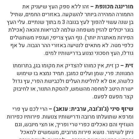
מורינגה מכונפת –
זהו ללא ספק העץ שיעניק את
התמורה המהירה ביותר להשקעה. באזורים החמים, שתיל
בן שנה עשוי להפוך לעץ בגובה 3 מ בתוך שנתיים. עלי העץ
בוגר יכולים להזין משפחה שלמה לבריאות והנאה (אכילת
הפירות מאתגרת יותר). נוף העץ צריפי, וענפיו משתשלים
כלפי מטה. לא מתאים לנטיעה באזורי ההר הגבוה. על אף
גודלו, העץ חסכוני וצנוע בדרישותיו למים.
זית –
כן זית, אין כמוהו להצדיק את מקומו בגן, בתרומתו
המגוונת: פרי, שמן ועלים כמובן. תמיד נמצא בו שימוש
כלשהו, אם לא לחליטת העלים ולכבישת הפרי, עץ גדול
ישרת היטב למחסה מהשמש, להסקת התנור, או לחיבוק
קצר מפעם לפעם.
שיזף סיני (ג’וג’ובה, ערבית: ענאב) –
הרי לכם עץ פרי
ומרפא שתועלתו מרובה ודרישותיו צנועות. פירותיו כפירות
השזיף והם נאכלים כפרי טרי ופריך, או חצי מיובש, וגם
ניתן לשימור. נושא פירות מרובים, משמשים למאכל