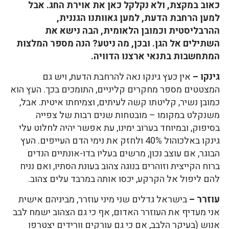
כאוב במקצת, ולא נקלקל כאן את אוירת החג. אבל
למען הרחבת הדעת, למען גאוותנו הגננית,
ההרבליסטית וכמובן הלאומית, הבה נישא את
השתילים אל הגן. ובכן, מה ניטע? הנה מספר המלצות
המתחשבות בתנאי ארצנו הדוויה.
גינקו –
אין כעץ גינקו נאה להרחבת הדעת, ויש גם
המצטטים מספר מחקרים קליניים, התומכים בכך. העץ הוא
כמובן נשיר, קליטתו קשה לעיתים, וצמיחתו איטית. אבל,
משנקלט במקומו – מובטחות שנים רבות של צפייה
בסיפוק, ובמיוחד בערוב ימינו, עת אפשר יהיה לחלוט עלי
גינקו באלכוהול 40% ולחזק את נימי הדם העייפים. העץ
הבוגר, אם עוצב נכון, מרשים בעליו בדו-אונתיים הנדים
ברוח הקייצית וזוהרים בנוגה צהוב בעונת הסתיו, ואם נניח
להם ליפול אל הקרקע, יכסו אותה במרבד עלים צהוב.
עוזרר –
בישראל גדלים שני מיני עוזרר, מביניהם אישית
אני מעדיף את העוזרר האדום, אף כי גם הצהוב ישמח לבב
אנוש (בעיקר הלבב, אם כי גם עורקים וורידים יצטרפו