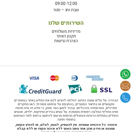
09:00-12:00
שבת וחג – סגור
השירותים שלנו
מדיניות משלוחים
תקנון האתר
הצהרת נגישות
הבהרה: על עלים עושה כמיטב יכולתה להגיש לכם את המידע באתר במאמרים
מקצועיים או בתיאור המוצרים, בהתבסס על שימוש מסורתי, ו/או מחקרים
מודרניים, נטורופתיה והרבליזם. נבהיר למען הסר ספק, כי מידע זה אינו מהווה
ואינו מחליף המלצה רפואית מוסמכת. על נשים בהיריון ומיניקות, ילדים, אנשים
החולים במחלות כרוניות והנוטלים תרופות מרשם להיוועץ ברופא לפני השימוש
בתוספי תזונה.
אזהרה: כל הזכויות שמורות. אין להעתיק, לצטט, לצלם, או להפיץ טקסט,
תמונות או מידע תוכן אחר מתוך האתר ללא אזכור מקורו או ללא קבלת