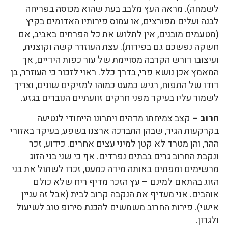
לשמחה). מראה העץ מלבב בעת שהוא מכוסה בפריחה
לבנה ועלים מפורצים, או עמוס פירותיו האדומים בקיץ
(מטעמים מובנים, אין לתלוש את כל הפרחים באביב, אם
חשקה נפשכם גם בפירות). עצת העוזרר קשה וקוצנית,
ועיצובו דורש הקרבה מסויימת של עור כפות הידיים, אך
המאמץ אכן נושא פרי, בדרך כלל. ראוי לזכור כי העוזרר, בן
דודו של התפוח, רגיש כמעט כמוהו למזיקים שונים, וצריך
לשמור עליו בעיקר מפני חרקים זוועתיים הנוברים בגזע.
חרוב –
קצב צמיחתו מדהים ויתרונו הייחודי לנטיעה
בקרקעות הגיר, שבהן התברכה ארצנו בשפע, בעיקר באזורי
ההר, והן מטרד לא קטן למיני עצים אחרים. כידוע, זכר
ונקבת החרוב גרים בבתים נפרדים. אף כי שני בני הזוג
מרשימים ומפתים באותה מידה כמעט, זכרו לשתול את בני
הזוג בהתאם למינם – עץ הזכר מדיף ריח שלא כולם
אוהבים. אני מעדיף את הנקבה קרוב לבית (אבל זה עניין
אישי). פירות החרוב משמשים להכנת סירופ טוב לשיעול
ולגרון.