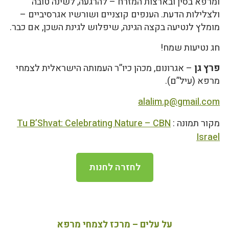
ומרפא בסין ובארצות המזרח – להרגעה, לשינה טובה
ולצלילות הדעת. הענפים קוצניים ושורשיו אגרסיביים –
מומלץ לנטיעה בקצה הגינה, שיפלוש לגינת השכן, אם כבר.
חג נטיעות שמח!
פרץ גן
– אגרונום, מכהן כיו”ר העמותה הישראלית לצמחי
מרפא (עיל”ם).
alalim.p@gmail.com
מקור תמונה :
Tu B’Shvat: Celebrating Nature – CBN
Israel
לחזרה לחנות
על עלים – מרכז לצמחי מרפא