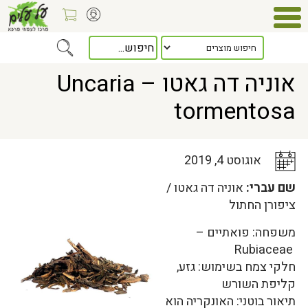
Home
>
כלל המאמרים
> אוניה דה גאטו – Uncaria tormentosa
אוניה דה גאטו – Uncaria
tormentosa
אוגוסט 4, 2019
שם עברי:
אוניה דה גאטו /
ציפורן החתול
משפחה: פואתיים –
Rubiaceae
חלקי צמח בשימוש: גזע,
קליפת השורש
תיאור בוטני: האונקריה הוא