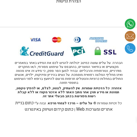
הצהרת נגישות
הבהרה: על עלים עושה כמיטב יכולתה להגיש לכם את המידע באתר במאמרים
מקצועיים או בתיאור המוצרים, בהתבסס על שימוש מסורתי, ו/או מחקרים
מודרניים, נטורופתיה והרבליזם. נבהיר למען הסר ספק, כי מידע זה אינו מהווה
ואינו מחליף המלצה רפואית מוסמכת. על נשים בהיריון ומיניקות, ילדים, אנשים
החולים במחלות כרוניות והנוטלים תרופות מרשם להיוועץ ברופא לפני השימוש
בתוספי תזונה.
אזהרה: כל הזכויות שמורות. אין להעתיק, לצטט, לצלם, או להפיץ טקסט,
תמונות או מידע תוכן אחר מתוך האתר ללא אזכור מקורו או ללא קבלת
רשות מפורשת בכתב מבעלי אתר זה.
כתום בניית
כל זכויות שמורות ©
על עלים – מרכז לצמחי מרפא
. נבנה ע"י
אתרים ומערכות Web
כתום קידום ושיווק באינטרנט
|