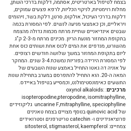
בצמח לטיפול בארטריטיס, אסתמה, דלקות בדרכי השתן,
מחלות רוימטיות, לניקוי הכליות, לרפא פצעים עמוקים,
דלקות בדרכי העיכול, אולקוס, סרטן, דלקת בשד, זיהומים
ויראליים, וכן כאמצעי מניעה לנשים. לפי המסורת בכמה
שבטים אינדיאניים שתיית מרתח מכמות גדולה מהצמח
בתקופת המחזור מונעת הריון. מכינים מרתח מ-2-3 ק"ג
מהשורש, מנדפים את המים לכוס אחת ושותים כוס אחת
ליום בתקופת המחזור במשך שלושה חודשים רצופים.
לפי המסורת הירידה בפוריות נמשכת 3-4 שנים. המחקר
על אוניה דה גאטו התחיל באמצע שנות השבעים של
המאה ה-20. הוא התחיל להתפרסם במערב בתחילת שנות
התשעים כאימונסטימולנט, וכמסייע בטיפול באיידס.
מרכיבים
: oxynol alkaloids:
isopteropodine,pteropodine, isomitraphylline,
uncarine F,mitraphylline, speciophylline גליקוזידים
של quinovic acid בנוסף מצויים בצמח טאנינים
פרוציאנידינים ו- catechin טריטרפנים וסטרואידים
צמחיים: sitosterol, stigmasterol, kaempferol