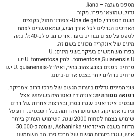
מטפס מעוצה – liana,
גדול, שמוצאו מפרו. מקור
השם הספרדי, Una de gato- צפורני חתול, בקוצים
הארוכים הגדלים לכל אורך הגזע, שמאפשרים לצמח
לטפס על עצים גבוהים ביער. אורכו מגיע לכ-40מ'. כמה
מינים של אונקריה מכונים בשם זה.
בפרו משתמשים בעיקר בשני מינים: U.
tomentosa,Guianensis U.. למין U. tomentosa יש
פרחים קטנים בצבע צהוב בהיר, ואילו ל-U. guianensis יש
פרחים גדולים יותר בצבע אדום-כתום.
שני המינים גדלים ביערות הגשם של מרכז דרום אמריקה.
רפואה מסורתית:
אוניה דה גאטו היה בשימוש אצל
שבטים אינדיאנים שגרו בפרו, ובארצות אחרות של דרום
ומרכז אמריקה. השימוש היה דומה בכל השבטים. ידוע על
שימוש בצמח לפחות 2000 שנה. השימוש העתיק ביותר
מדווח בשבט האינדיאני Ashaninka , שמנה כ-50.000
איש, שגרו ביערות הגשם של מרכז פרו. הם השתמשו