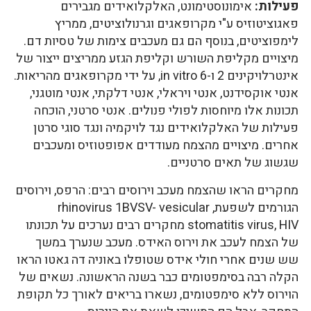
פעילות:
אימונוסטימונט, האלקלואידים מגבירים
פאגוציטוזיס ע"י מקרופאגים וגרנולוציטים, ממריץ
לימפוציטים, בנוסף הם גם מעכבים צימות של טסיות דם.
מיצויים מקליפת השורש וקליפת הגזע ממריצים ייצור של
אינטרלויקינים 2 ו-6 in vitro, על ידי מקרופאגים מהריאות.
אנטי אוקסידנט, אנטי ויראלי, אנטי דלקתי, אנטי מוטגני,
תכונות אלו מיוחסות לפולי פנולים. אנטי סרטני, הוכחה
פעילות של האלקלואידים נגד לויקמיה ונגד סוגי סרטן
אחרים. מיצויים מהצמח מעודדים אפופטוזיס ומעכבים
שגשוג של תאים סרטניים.
מחקרים הראו שהצמח מעכב וירוסים רבים: הרפס, וירוסים
הגורמים לשפעת, rhinovirus 1BVSV- vesicular
stomatitis virus, HIV מחקרים רבים נערכים על תכונתו
של הצמח לעכב את וירוס האידס. מעכב שנערך במשך
שש שנים אחרי חולי אידס שטופלו באוניה דה גאטו הראו
הקלה רבה בסימפטומים כבר בשנה הראשונה. נשאים של
הוירוס ללא סימפטומים, נשארו בריאים לאורך כל תקופת