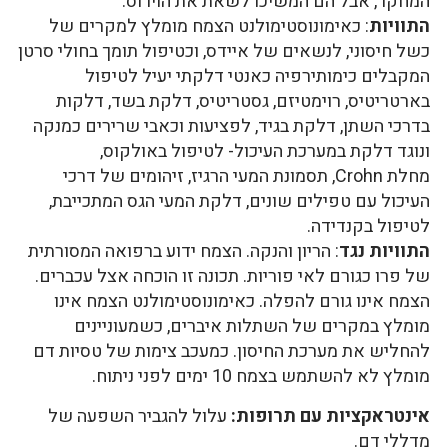
המחקר, אבל הם המשיכו לשאת את הוירוס.
התוויות
: כאימונוסטימולנט הצמח מומלץ למקרים של
כשל חיסוני, לנשאים של איידס, וכטיפול תומך בחולי סרטן
המקבלים כימותירפיה כאנטי דלקתי יעיל לטיפול
בארטריטיס, רוימטיזם, גסטריטיס, דלקת בשד, דלקות
בדרכי השתן, דלקת בגיד, לפציעות וכאבי שרירים כמנקה
ונוגד דלקת במערכת העיכול- לטיפול באולקוס,
מחלת Crohn, תסמונת המעי הרגיז, זיהומים של דרכי
העיכול עם טפילים שונים, דלקת המעי הגס המתכייבת,
לטיפול בקנדידה.
התוויות נגד
: הריון והנקה. הצמח ידוע ברפואה המסורתית
של פרו כגורם לאי פוריות. תכונה זו הוכחה אצל עכברים.
הצמח אינו גורם להפלה. כאימונוסטימולנט הצמח אינו
מומלץ במקרים של השתלות איברים, כשמעוניינים
להחליש את מערכת החיסון. כמעכב צימות של טסיות דם
מומלץ לא להשתמש בצמח 10 ימים לפני ניתוח.
אינטראקציות עם תרופות:
עלול להגביר השפעה של
מדללי דם.