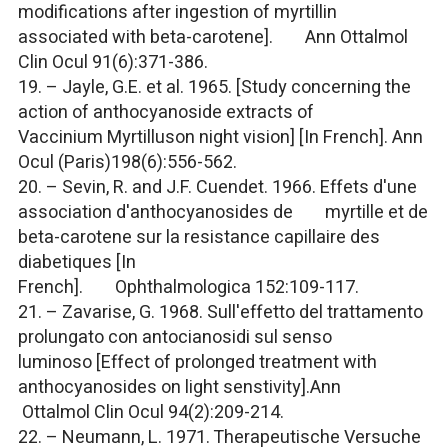
modifications after ingestion of myrtillin
associated with beta-carotene].
Ann Ottalmol
Clin Ocul
91(6):371-386.
19. – Jayle, G.E. et al. 1965. [Study concerning the
action of anthocyanoside extracts of
Vaccinium Myrtillus
on night vision] [In French].
Ann
Ocul (Paris)
198(6):556-562.
20. – Sevin, R. and J.F. Cuendet. 1966. Effets d'une
association d'anthocyanosides de myrtille et de
beta-carotene sur la resistance capillaire des
diabetiques [In
French].
Ophthalmologica
152:109-117.
21. – Zavarise, G. 1968. Sull'effetto del trattamento
prolungato con antocianosidi sul senso
luminoso [Effect of prolonged treatment with
anthocyanosides on light senstivity].
Ann
Ottalmol Clin Ocul
94(2):209-214.
22. – Neumann, L. 1971. Therapeutische Versuche