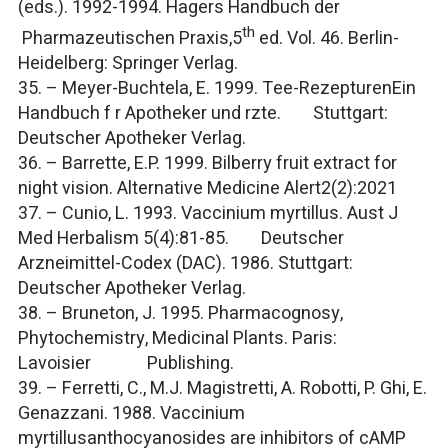
(eds.). 1992-1994.
Hagers Handbuch der
th
Pharmazeutischen Praxis,
5
ed. Vol. 46. Berlin-
Heidelberg: Springer Verlag.
35. – Meyer-Buchtela, E. 1999.
Tee-RezepturenEin
Handbuch f r Apotheker und rzte.
Stuttgart:
Deutscher Apotheker Verlag.
36. – Barrette, E.P. 1999. Bilberry fruit extract for
night vision.
Alternative Medicine Alert
2(2):2021
37. – Cunio, L. 1993.
Vaccinium myrtillus
.
Aust J
Med Herbalism
5(4):81-85.
Deutscher
Arzneimittel-Codex
(DAC). 1986. Stuttgart:
Deutscher Apotheker Verlag.
38. – Bruneton, J. 1995.
Pharmacognosy,
Phytochemistry, Medicinal Plants.
Paris:
Lavoisier Publishing.
39. – Ferretti, C., M.J. Magistretti, A. Robotti, P. Ghi, E.
Genazzani. 1988.
Vaccinium
myrtillus
anthocyanosides are inhibitors of cAMP