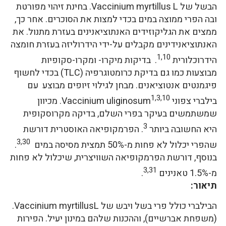
הבשל של Vaccinium myrtillus L. בחינת זיהוי מפורטת
ובה הפרי ממוצה במים בכדי למצות את הסוכרים. אחר כך,
ממצים את הגליקוזידים האנתוציאנינים בעזרת מתנול. את
האנתוציאנידינים מקבלים על-ידי הידרוליזה בעזרת חומצה
1,10
הידרוכלורית
. בדיקות מיקרו- ומקרו-סקופיות
מבוצעות כמו גם בדיקת כרומטוגרפיה (TLC) בכדי לחשוף
פיגמנטים אנטוציאנים. מבחן לגילוי זיופים מבוצע עם
1,3,10
בילברי צפוני Vaccinium uliginosum
. מכיוון
שמשתמשים בעיקר בפרי השלם, בדיקה מקרוסקופית
3
היא החשובה ביותר
. הפרמקופיאה האוסטרית דורשת
3,30
שהפרי יכלול לא פחות מ-50% תמצית מסיסה במים
.
בנוסף, דורשת הפרמקופיאה השוויצרית, שיכלול לא פחות
3,31
מ-1.5% טאנינים
.
תיאור:
הבילברי כולל פרי בשל ויבש של
Vaccinium myrtillus
L.
(משפחת אברשיים), וההכנות שלהם במינון יעיל. הפירות