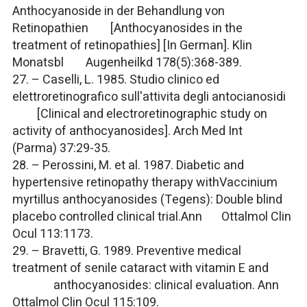
Anthocyanoside in der Behandlung von
Retinopathien [Anthocyanosides in the
treatment of retinopathies] [In German].
Klin
Monatsbl Augenheilkd
178(5):368-389.
27. – Caselli, L. 1985. Studio clinico ed
elettroretinografico sull'attivita degli antocianosidi
[Clinical and electroretinographic study on
activity of anthocyanosides].
Arch Med Int
(Parma)
37:29-35.
28. – Perossini, M. et al. 1987. Diabetic and
hypertensive retinopathy therapy with
Vaccinium
myrtillus
anthocyanosides (Tegens): Double blind
placebo controlled clinical trial.
Ann Ottalmol Clin
Ocul
113:1173.
29. – Bravetti, G. 1989. Preventive medical
treatment of senile cataract with vitamin E and
anthocyanosides: clinical evaluation.
Ann
Ottalmol Clin Ocul
115:109.