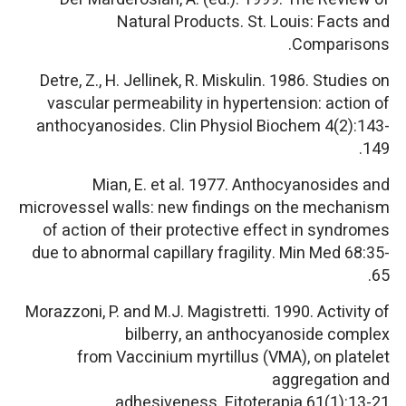
Natural Products.
St. Louis: Facts and
Comparisons.
Detre, Z., H. Jellinek, R. Miskulin. 1986. Studies on
vascular permeability in hypertension: action of
anthocyanosides.
Clin Physiol Biochem
4(2):143-
149.
Mian, E. et al. 1977. Anthocyanosides and
microvessel walls: new findings on the mechanism
of action of their protective effect in syndromes
due to abnormal capillary fragility.
Min Med
68:35-
65.
Morazzoni, P. and M.J. Magistretti. 1990. Activity of
bilberry, an anthocyanoside complex
from
Vaccinium myrtillus
(VMA), on platelet
aggregation and
adhesiveness.
Fitoterapia
61(1):13-21.