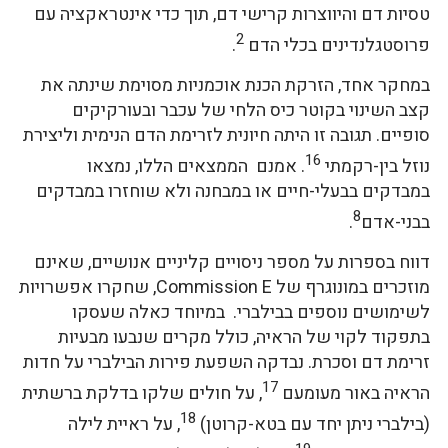
טסיות דם והיווצרות קרישי דם, תוך כדי אינטראקציה עם
2
פרוסטגלנדינים בכלי הדם
.
במחקר אחד, הזרקת הכנת אוכמניות מסוימת שינתה את
קצב השינוי בקוטר כיס הלחי של עכבר ובעורקיקים
סופיים. תגובה זו היתה חיונית לזרימת הדם הנימית וליצירת
16
נוזל בין-רקמתי
. אמנם הממצאים הללו, נמצאו
במבדקים בבעלי-חיים או במבחנה ולא שוחזרו במבדקים
8
בבני-אדם
.
דווח בספרות על מספר ניסויים קליניים אנושיים, שאינם
מוזכרים במונוגרף של Commission E, שחקרו אפשרויות
לשימושים נוספים בבילברי. במיוחד כאלה שעסקו
בתפקוד לקוי של הראיה, כולל מקרים שנבעו מבעיות
זרימת דם וסכרת. נבדקה השפעת פירות הבילברי על חדות
17
הראיה באור מעומעם
, על חולים שלקו בדלקת ברשתית
18
(בילברי ניתן יחד עם בטא-קרוטן)
, על ראיית לילה