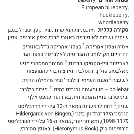
שמות אחרים
bilberry,
European blueberry,
huckleberry,
whortleberry
סקירה כללית
האוכמניות הוא שיח נשיר קטן, שגדל בסבך
שיחים ושדות לא פוריים באזורי מרכז וצפון אירופה, צפון
1
אסיה וצפון אמריקה.
בצפון אמריקה גדל באזורים
ההרריים מקולומביה הבריטית לאלברטה בצפון ועד
2
לאריזונה וניו-מקסיקו בדרום.
החומר המסחרי מגיע
מאלבניה, פולין, יוגוסלביה וארצות ברית המועצות
3
לשעבר.
השם העממי 'בילברי' נגזר מהמילה הדנית
4
bollebar – משמעותה גרגרים כהים.
פירות בילברי
שימשו ברפואה המסורתית באירופה כמעט אלף
5
שנים,
דווח לראשונה במאה ה-12 על-ידי ההרבליסט
הגרמני הילדרגרד וון-בינגן (Hildergarde von Bingen,
1098-1179), ומאוחר יותר, במאה ה-16 על-ידי ההרבליסט
הירונימוס בוק (Hieronymus Bock). באופן מסורתי,