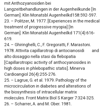
mit Anthozyanosiden bei
Langzeitbehandlungen in der Augenheilkunde [In
German].
Klin Monatsbl Augenheilkd
158:592-597.
23. – Politzer, M. 1977. [Experiences in the medical
treatment of progressive myopia] [In
German].
Klin Monatsbl Augenheilkd
171(4):616-
619.
24. – Ghiringhelli, C., F. Gregoratti, F. Marastoni.
1978. Attivita capillarotrop di antocianosidi and
alto dosaggio nella stasi da flebopatia
[Capillarotropic activity of anthocyanosides in
high doses in phlebopathic statis].
Minerva
Cardioangiol
26(4):255-276.
25. – Lagrue, G. et al. 1979. Pathology of the
microcirculation in diabetes and alterations of
the biosynthesis of intracellular matrix
molecules.
Front Matrix Biol S Karger
7:324-325.
26. – Scharrer, A. and M. Ober. 1981.