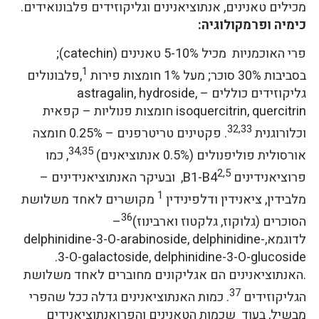
מכילים טאנינים, אנתוציאנינים וגליקוזידים פלבונואידים.
כימיה ופרמקולוגיה:
פרי האוכמניות מכיל 5-10% טאנינים (catechin);
1
בסביבות 30% סוכר; מעל 1% חומצות פירות
,פלבונולים
גליקוזידים כוללים – astragalin, hydroside,
isoquercitrin, quercitrin חומצות פנוליות – קפאית
32,33
וכלורוגנית
. פקטינים טריטרפנים – 0.25% חומצה
34,35
אורסולית פוליפנולים (0.5% אנתוציאנים)
, כמו
2,5
פרוציאנידינים B1-B4
, ובעיקר האנתוציאנידינים –
1
מלבידין, ציאנידין ודלפינידין
מקושרים לאחד משלושת
36
הסוכרים (גלוקוז, גלקטוז וארבינוז)
–
לדוגמא,delphinidine-3-O-arabinoside, delphinidine-
3-O-galactoside, delphinidine-3-O-glucoside.
.האנתוציאנינים הם אגליקונים מחוברים לאחד משלושת
37
הגליקוזידים
. כמות האנתוציאנינים גדלה ככל שהפרי
מבשיל, בעוד שכמות הטאנינים והפרואנתוציאנידים