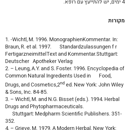
4 ימים, יש להתייעץ עם רופא.
מקורות
1. -Wichtl, M. 1996. MonographienKommentar. In:
Braun, R. et al. 1997.
Standardzulassungen f r
FertigarzneimittelText and Kommentar.
Stuttgart:
Deutscher Apotheker Verlag
2. – Leung, A.Y. and S. Foster. 1996.
Encyclopedia of
Common Natural Ingredients Used in Food,
nd
Drugs, and Cosmetics,
2
ed. New York: John Wiley
& Sons, Inc. 84-85.
3. – Wichtl, M. and N.G. Bisset (eds.). 1994.
Herbal
Drugs and Phytopharmaceuticals.
Stuttgart: Medpharm Scientific Publishers. 351-
352.
4. – Grieve, M. 1979.
A Modern Herbal.
New York: