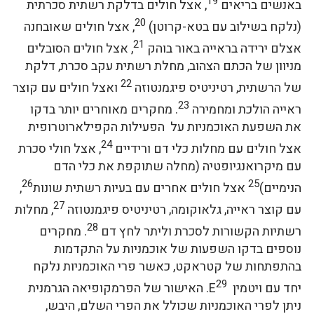
19
באנשים בריאים
, אצל חולים בדלקת רשתית סכרתית
20
(נלקח בשילוב עם בטא-קרוטן)
, אצל חולים שאובחנה
21
אצלם ירידה בראייה באור בוהק
, אצל חולים הסובלים
מניוון של הכתם הצהוב, מחלת רשתית עקב סכרת, דלקת
22
של הרשתית, רטיניטיס פיגמנטוזה
ואצל חולים עם קוצר
23
ראייה הולכת ומחמירה
. מחקרים מאוחרים יותר בדקו
את השפעת האוכמניות על הפעילות הקפילארוטרופית
24
אצל חולים עם מחלות כלי דם ורידיים
, אצל חולי סכרת
עם מיקרואנגיופטיה (מחלה שתוקפת את כלי הדם
26
25
הנימיים)
אצל חולים אחרים עם בעיות רשתית שונות
,
27
עם קוצר ראייה, גלאוקומה, רטיניטיס פיגמנטוזה
, מחלות
28
רשתיות הקשורות לסכרת וליתר לחץ דם
. מחקרים
נוספים בדקו השפעות של אוכמניות על התקדמות
בהתפתחות של קטראקט, כאשר פרי האוכמניות נלקח
29
יחד עם ויטמין E
. האישור של הפרמקופיאה הגרמנית
ניתן לפרי האוכמניות שכולל את הפרי השלם, היבש,