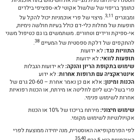
הסטנדרטית הגרמנית מציינת את השימוש בתה אוכמניות
כתומך בריפוי של שלשול אקוטי לא-ספציפי בילדים
3,11
ומבוגרים
. מיצוי של פרי אוכמניות יכול להקל על
תופעות של מחלות כלי-דם כולל בעיות חולשה נימיות,
אי-ספיקת ורידים וטחורים. משתמשים בו גם כטיפול משני
38
להתקפים של דלקת ספסטית של המעיים
.
התוויות נגד:
לא ידועות
תופעות לוואי:
לא ידועות
שימוש בתקופת הריון והנקה:
לא ידועות הגבלות
אינטראקציה עם תרופות אחרות
: לא ידוע
הכנות ומינון:
אלא אם כן נאמר אחרת – 20-60 גרם של
פרי בשל-יבש ליום לחליטה או מירתח, או הכנות רפואיות
אחרות לשימוש פנימי.
שימוש חיצוני:
מירתח בריכוז של 10% או הכנות
אקויולנטיות לשימוש מקומי.
לפי הפרמקופיאה האוסטרית, מנה יחידה ממוצעת לפרי
35,40