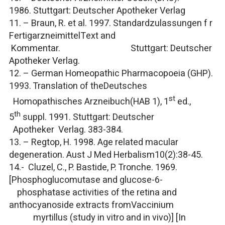
1986. Stuttgart: Deutscher Apotheker Verlag
11. – Braun, R. et al. 1997.
Standardzulassungen f r
FertigarzneimittelText and
Kommentar.
Stuttgart: Deutscher
Apotheker Verlag.
12. –
German Homeopathic Pharmacopoeia
(GHP).
1993. Translation of the
Deutsches
st
Homopathisches Arzneibuch
(HAB 1), 1
ed.,
th
5
suppl. 1991. Stuttgart: Deutscher
Apotheker Verlag. 383-384.
13. – Regtop, H. 1998. Age related macular
degeneration.
Aust J Med Herbalism
10(2):38-45.
14.- Cluzel, C., P. Bastide, P. Tronche. 1969.
[Phosphoglucomutase and glucose-6-
phosphatase activities of the retina and
anthocyanoside extracts from
Vaccinium
myrtillus
(study
in vitro
and
in vivo
)] [In