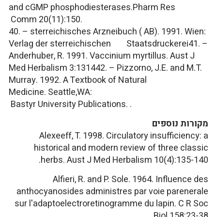
and cGMP phosphodiesterases.
Pharm Res
Comm
20(11):150.
40. –
sterreichisches Arzneibuch
( AB). 1991. Wien:
Verlag der sterreichischen Staatsdruckerei41. –
Anderhuber, R. 1991.
Vaccinium myrtillus
.
Aust J
Med Herbalism
3:131442. – Pizzorno, J.E. and M.T.
Murray. 1992.
A Textbook of Natural
Medicine.
Seattle,WA:
Bastyr University Publications. .
מקורות נוספים
Alexeeff, T. 1998. Circulatory insufficiency: a
historical and modern review of three classic
herbs.
Aust J Med Herbalism
10(4):135-140.
Alfieri, R. and P. Sole. 1964. Influence des
anthocyanosides administres par voie parenerale
sur l'adaptoelectroretinogramme du lapin.
C R Soc
Biol
158:23-38.