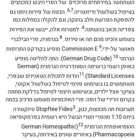
השתמשו במירתחים מרוכזים של הפרי היבש כמכווצים
6,7
בטיפול בשלשול ודיזנטריה.
. הכנות של פירות ניתנו גם
להפסקת הפרשת חלב בהנקה, וגם להקלה במחלות כמו
4
צפדינה וכאב בהשתנה.
למטרות אלה, ייבשו את הפירות
8
בשמש והכינו מהם תה או סירופ.
בגרמניה, פרי הבילברי
9
מאושר על-ידי,Commission E
מופיע בקודקס התרופות
10
הגרמני
(German Drug Code). התה לחליטה מופיע
באופן רשמי ברשימה הסטנדרטית הגרמנית (German
11
Standard Licenses).
הודות לתכולת הטאנינים שבפרי,
משתמשים בו בשימוש פנימי לטיפול בשלשול אקוטי,
בעיקר אצל ילדים, ובשימוש חיצוני לטיפול בדלקת מתונה
בקרום הרירי של הפה. פרי האוכמניות משמש מרכיב בכמה
3
תערובות תה מכווצות, כגון, .Stopftee Fides
טינקטורה
ביחס 1:10 מהפרי הטרי הבשל היא רשמית בפרמקופיאה
12
ההומיאופתית הגרמנית
(German Homeopathic
Pharmacopoeia).באזורים שונים באירופה, בעיקר