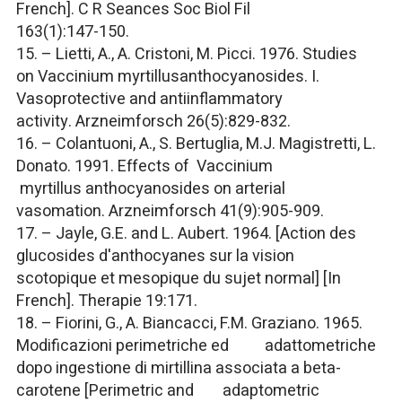
French].
C R Seances Soc Biol Fil
163(1):147-150.
15. – Lietti, A., A. Cristoni, M. Picci. 1976. Studies
on
Vaccinium myrtillus
anthocyanosides. I.
Vasoprotective and antiinflammatory
activity.
Arzneimforsch
26(5):829-832.
16. – Colantuoni, A., S. Bertuglia, M.J. Magistretti, L.
Donato. 1991. Effects of
Vaccinium
myrtillus
anthocyanosides on arterial
vasomation.
Arzneimforsch
41(9):905-909.
17. – Jayle, G.E. and L. Aubert. 1964. [Action des
glucosides d'anthocyanes sur la vision
scotopique et mesopique du sujet normal] [In
French].
Therapie
19:171.
18. – Fiorini, G., A. Biancacci, F.M. Graziano. 1965.
Modificazioni perimetriche ed adattometriche
dopo ingestione di mirtillina associata a beta-
carotene [Perimetric and adaptometric