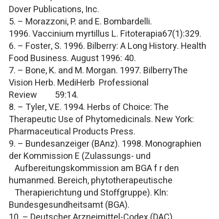
Dover Publications, Inc.
5. – Morazzoni, P. and E. Bombardelli.
1996.
Vaccinium myrtillus
L.
Fitoterapia
67(1):329.
6. – Foster, S. 1996. Bilberry: A Long History.
Health
Food Business.
August 1996: 40.
7. – Bone, K. and M. Morgan. 1997. BilberryThe
Vision Herb.
MediHerb Professional
Review
59:14.
8. – Tyler, V.E. 1994.
Herbs of Choice: The
Therapeutic Use of Phytomedicinals.
New York:
Pharmaceutical Products Press.
9. –
Bundesanzeiger
(BAnz). 1998. Monographien
der Kommission E (Zulassungs- und
Aufbereitungskommission am BGA f r den
humanmed. Bereich, phytotherapeutische
Therapierichtung und Stoffgruppe). Kln:
Bundesgesundheitsamt (BGA).
10. –
Deutscher Arzneimittel-Codex
(DAC).