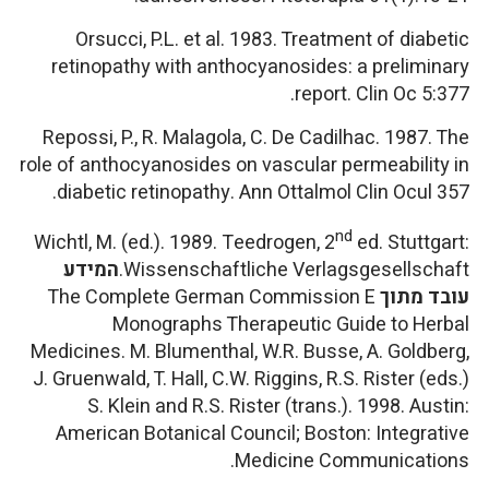
Orsucci, P.L. et al. 1983. Treatment of diabetic
retinopathy with anthocyanosides: a preliminary
report.
Clin Oc
5:377.
Repossi, P., R. Malagola, C. De Cadilhac. 1987. The
role of anthocyanosides on vascular permeability in
diabetic retinopathy.
Ann Ottalmol Clin Ocul
357.
nd
Wichtl, M. (ed.). 1989.
Teedrogen,
2
ed. Stuttgart:
Wissenschaftliche Verlagsgesellschaft.
המידע
עובד מתוך
The Complete German Commission E
Monographs Therapeutic Guide to Herbal
Medicines
. M. Blumenthal, W.R. Busse, A. Goldberg,
J. Gruenwald, T. Hall, C.W. Riggins, R.S. Rister (eds.)
S. Klein and R.S. Rister (trans.). 1998. Austin:
American Botanical Council; Boston: Integrative
Medicine Communications.