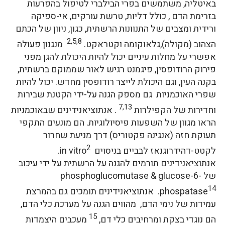
באיטליה, משתמשים בפרי הבילברי לטיפול בהפרעות
בזרימת הדם , כולל דליות, טרשת עורקים, אי-ספיקה
ורידית ומצבים של התנוונות הרשתית, כגון, ניוון של הכתם
2,5,8
הצהוב (מקולה),גלאוקומה וקטראקט.
מנגנון פעולה
אפשרי על מחלות עיניים יכול להיות היכולת להגן מפני
פירוק הרודופסין, פיגמנט רגיש לאור שממוקם ברשתית,
בקנה העין, וגם היכולת לייצר רודופסין מחדש. יכול להיות
שפרי האוכמניות גם מספק הגנה על-ידי הקטנת שבירות
7,13
וחדירות של הקפילרות
. אנתוציאנידינים שבאוכמניות
הראו מגוון של השפעות פיסיולוגיות. הם מונעים התקפי
תעוקת חזה (אנגינה פקטוריס) דרך מניעת שחרור
2
לקטט-דהידרוגנאז לבביים בניסוים in vitro
.
אנתוציאנידינים תורמים להגנה על הרשתית על ידי עיכוב
של phosphoglucomutase & glucose-6-
14
phospatase
. אנתוציאנידינים תומכים גם בהמרצת
עמידות של נימי הדם, מהווים הגנה על מערכת כלי הדם,
15
הם נוגדי בצקת ומרחיבים כלי דם,
מעכבים היצמדות