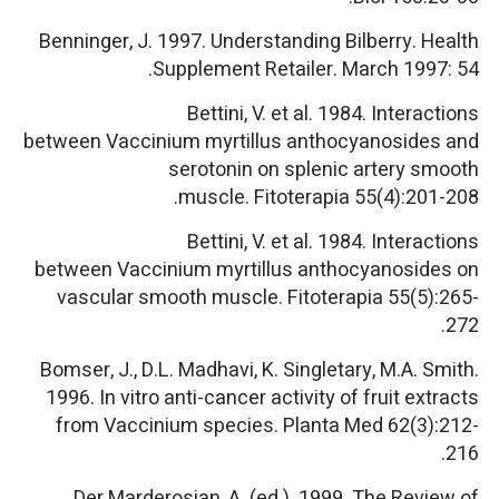
Benninger, J. 1997. Understanding Bilberry.
Health
Supplement Retailer
. March 1997: 54.
Bettini, V. et al. 1984. Interactions
between
Vaccinium myrtillus
anthocyanosides and
serotonin on splenic artery smooth
muscle.
Fitoterapia
55(4):201-208.
Bettini, V. et al. 1984. Interactions
between
Vaccinium myrtillus
anthocyanosides on
vascular smooth muscle.
Fitoterapia
55(5):265-
272.
Bomser, J., D.L. Madhavi, K. Singletary, M.A. Smith.
1996.
In vitro
anti-cancer activity of fruit extracts
from
Vaccinium
species.
Planta Med
62(3):212-
216.
Der Marderosian, A. (ed.). 1999.
The Review of