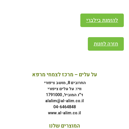
להזמנת בילברי
חזרה לחנות
על עלים – מרכז לצמחי מרפא
החרובים 8, מושב ציפורי
וויז: על עלים ציפורי
ד"נ המוביל, 1791000
alalim@al-alim.co.il
04-6464848
www.al-alim.co.il
המוצרים שלנו