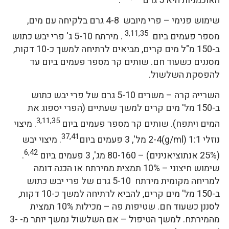
האוכמניות היא 5 גרם
.
שימוש פנימי – פרי מיובש 4-8 גרם בלקיחה עם מים,
3,11,35
מספר פעמים ביום
. מירתח 5-10 ג' פרי יבש כתוש
ב-150 מ"ל מים קרים, מביאים לרתיחה למשך כ-10 דקות,
מסננים כשעוד חם. שותים קר מספר פעמים ביום עד
להפסקת השלשול.
השרייה קרה – משרים 5-10 גרם של פרי יבש כתוש
ב-150 מל' מים קרים למשך שעתיים (הפרי יספוג את
3,11,35
המים ויתפח). שותים קר מספר פעמים ביום
. מיצוי
37,41
נוזלי 1:1 (g/ml)2-4 מל', 3 פעמים ביום
. מיצוי יבש
6,42
(25% אנתוציאנינים) – 80-160 מג', 3 פעמים ביום
.
שימוש חיצוני – 10% תמצית ממירתח או הכנה דומה
למריחה מקומית מירתח 5-10 גרם של פרי יבש כתוש
ב-150 מל' מים קרים, להביא לרתיחה למשך כ-10 דקות,
לסננן כשעוד חם. שטיפות פה – מכילות 10% תמצית
מהמירתח. למשך הטיפול – אם השלשול נמשך יותר מ- 3-