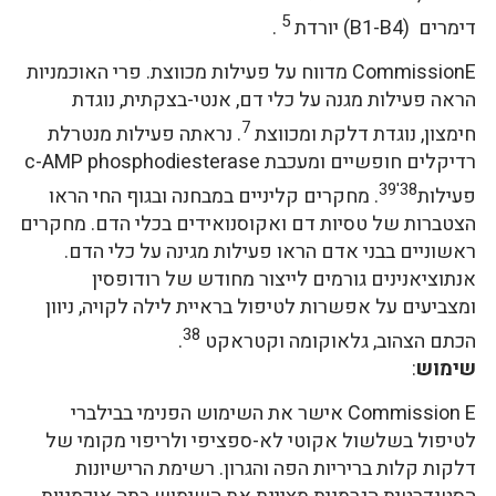
5
דימרים (B1-B4) יורדת
.
CommissionE מדווח על פעילות מכווצת. פרי האוכמניות
הראה פעילות מגנה על כלי דם, אנטי-בצקתית, נוגדת
7
חימצון, נוגדת דלקת ומכווצת
. נראתה פעילות מנטרלת
רדיקלים חופשיים ומעכבת c-AMP phosphodiesterase
38'39
פעילות
. מחקרים קליניים במבחנה ובגוף החי הראו
הצטברות של טסיות דם ואקוסנואידים בכלי הדם. מחקרים
ראשוניים בבני אדם הראו פעילות מגינה על כלי הדם.
אנתוציאנינים גורמים לייצור מחודש של רודופסין
ומצביעים על אפשרות לטיפול בראיית לילה לקויה, ניוון
38
הכתם הצהוב, גלאוקומה וקטראקט
.
שימוש
:
Commission E אישר את השימוש הפנימי בבילברי
לטיפול בשלשול אקוטי לא-ספציפי ולריפוי מקומי של
דלקות קלות בריריות הפה והגרון. רשימת הרישיונות