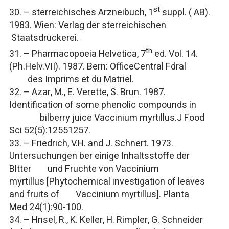
st
30. –
sterreichisches Arzneibuch,
1
suppl. ( AB).
1983. Wien: Verlag der sterreichischen
Staatsdruckerei.
th
31. –
Pharmacopoeia Helvetica,
7
ed. Vol. 14.
(Ph.Helv.VII). 1987. Bern: OfficeCentral Fdral
des Imprims et du Matriel.
32. – Azar, M., E. Verette, S. Brun. 1987.
Identification of some phenolic compounds in
bilberry juice
Vaccinium myrtillus.J Food
Sci
52(5):12551257.
33. – Friedrich, V.H. and J. Schnert. 1973.
Untersuchungen ber einige Inhaltsstoffe der
Bltter und Fruchte von
Vaccinium
myrtillus
[Phytochemical investigation of leaves
and fruits of
Vaccinium myrtillus
].
Planta
Med
24(1):90-100.
34. – Hnsel, R., K. Keller, H. Rimpler, G. Schneider