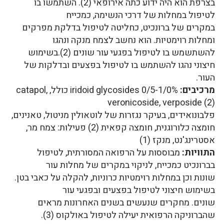
בצרפת הוא היה ידוע כתה אירופאי (2). השתמשו בו
לטיפול במחלות של דרכי הנשימה, כמכייח
במקרים של ברונכיט, כחליטה לטיפול בדלקת מפרקים
ומחלות רוימטיות. הוא נחשב לצמח מנקה ונהגו
להשתשמש בו לטיפול בפגעי עור שונים (2).בשימוש
חיצוני נהגו להשתמש בו לטיפול בפצעים ובדלקות של
העור.
מרכיבים:
iridoid glycosides 0/5-1/0% כולל, catapol,
veronicoside, verposide (2)
פלבונואידים, בעיקר נגזרות של לוטאולין מניטול, טאנינים,
חומצה כלורוגנית, חומצה קפאית (2) פעילות: צמח מר,
אסטרינג'נט, מנקז (1)
התוויות:
מבוססות על הרפואה המסורתית, לטיפול
בברונכיט כמכייח, לניקוי במקרים של מחלות עור
שונות וכן במחלות רוימטיות כרוניות, להקלה על כאבי בטן.
בשימוש חיצוני לטיפול בפצעים ובפגעי עור
שונים. מחקרים שנעשים בשנים האחרונות מראים
שהברוניקה הרפואית יעילה לטיפול באולקוס (3).