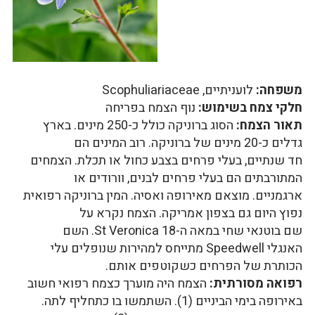
משפחה:
לועניתיים, Scophuliariaceae
חלקי צמח בשימוש:
נוף הצמח בפריחה
תאור הצמח:
הסוג ברוניקה כולל כ-250 מינים. בארץ
גדלים כ-20 מינים של ברוניקה. רוב המינים הם
חד שנתיים, בעלי פרחים בצבע כחול או תכלת. הצמחים
המתורבתים הם בעלי פרחים לבנים, וורודים או
ארגמניים. מוצאם מאירופה ואסיה. המין ברוניקה רפואית
נפוץ היום גם בצפון אמריקה. הצמח נקרא על
שם בוטנאי שחי במאה ה-18 St Veronica. השם
האנגלי Speedwell מתייחס למהירות שנופלים עלי
הכותרת של הפרחים כשקוטפים אותם.
רפואה מסורתית:
הצמח היה מוערך כצמח רפואי חשוב
באירופה בימי הביניים (1). השתמשו בו כתחליף לתה.