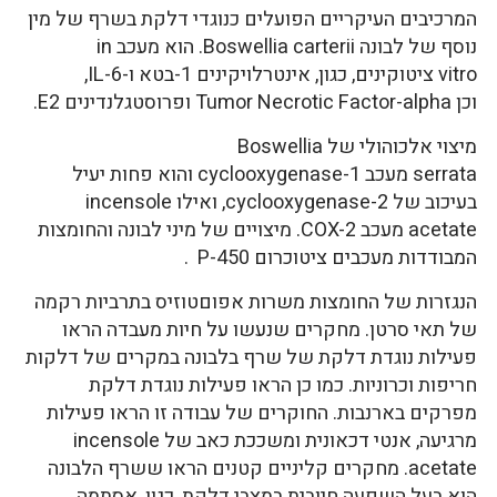
המרכיבים העיקריים הפועלים כנוגדי דלקת בשרף של מין
נוסף של לבונה Boswellia carterii. הוא מעכב in
vitro ציטוקינים, כגון, אינטרלויקינים 1-בטא ו-IL-6,
וכן Tumor Necrotic Factor-alpha ופרוסטגלנדינים E2.
מיצוי אלכוהולי של Boswellia
serrata מעכב cyclooxygenase-1 והוא פחות יעיל
בעיכוב של cyclooxygenase-2, ואילו incensole
acetate מעכב COX-2. מיצויים של מיני לבונה והחומצות
המבודדות מעכבים ציטוכרום P-450 .
הנגזרות של החומצות משרות אפוםטוזיס בתרביות רקמה
של תאי סרטן. מחקרים שנעשו על חיות מעבדה הראו
פעילות נוגדת דלקת של שרף בלבונה במקרים של דלקות
חריפות וכרוניות. כמו כן הראו פעילות נוגדת דלקת
מפרקים בארנבות. החוקרים של עבודה זו הראו פעילות
מרגיעה, אנטי דכאונית ומשככת כאב של incensole
acetate. מחקרים קליניים קטנים הראו ששרף הלבונה
הוא בעל השפעה חיובית במצבי דלקת, כגון, אסתמה