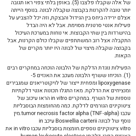
של אלה שקבלו פלצבו (5). באופן בלתי צפוי ראו תגובה
יותר טובה להקרנות בקבוצה שקבלה לבונה. בנוסף הייתה
אצלם ירידה ביחס בין הגידול והבצקת, וזה יכל להצביע על
פעילות אנטי סרטנית מסוימת. אבל לא היה הבדל
בהישרדות בין שתי הקבוצות. אי נוחות במערכת העיכול
התקבלה אצל רוב המשתתפים שקבלו כולם הקרנות, אבל
בקבוצה שקבלה מיצוי של לבונה היו יותר מקרים של
הקאות.
הפעילות נוגדת הדלקת של הלבונה הוכחה במחקרים רבים
(1). הוכיחו ששרף הלבונה מעכב את האנזים 5-
lipoxygenase ומפחית ייצור של לויקוטריאנים שמגבירים
ומנציחים את הדלקת. מאז התגלו תכונות אנטי דלקתיות
נוספות של השרף. במחקרים in vitro הראו עיכוב של
ציטוקינים הגורמים לדלקת. כמה מהחומצות הבוסבליות
עכבו tumor necrosis factor alpha (TNF-alpha).מין
נוסף של לבונה Boswellia carterii עיכב in
vitro ציטוקינים נוספים.חומצות בוסבליות עכבו in vitro את