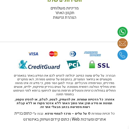
השירותים שלנו
מדיניות משלוחים
תקנון האתר
הצהרת נגישות
הבהרה: על עלים עושה כמיטב יכולתה להגיש לכם את המידע באתר במאמרים
מקצועיים או בתיאור המוצרים, בהתבסס על שימוש מסורתי, ו/או מחקרים
מודרניים, נטורופתיה והרבליזם. נבהיר למען הסר ספק, כי מידע זה אינו מהווה
ואינו מחליף המלצה רפואית מוסמכת. על נשים בהיריון ומיניקות, ילדים, אנשים
החולים במחלות כרוניות והנוטלים תרופות מרשם להיוועץ ברופא לפני השימוש
בתוספי תזונה.
אזהרה: כל הזכויות שמורות. אין להעתיק, לצטט, לצלם, או להפיץ טקסט,
תמונות או מידע תוכן אחר מתוך האתר ללא אזכור מקורו או ללא קבלת
רשות מפורשת בכתב מבעלי אתר זה.
כתום בניית
כל זכויות שמורות ©
על עלים – מרכז לצמחי מרפא
. נבנה ע"י
אתרים ומערכות Web
כתום קידום ושיווק באינטרנט
|