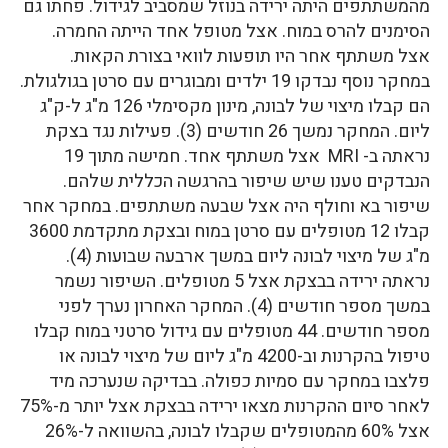
מהמשתתפים היתה ירידה בנוזל שמסביב לגידול. פחתו גם
הסימנים להרס במוח. אצל מטופל אחד הייתה החמרה.
אצל משתתף אחר היו תופעות לוואי בצורת הקאות.
במחקר נוסף נבדקו 19 ילדים ומבוגרים עם סרטן בגולגולת.
הם קבלו מיצוי של לבונה, מינון מקסימלי 126 מ"ג ל-ק"ג
ליום. המחקר נמשך 26 חודשים (3). פעילות נגד בצקת
נראתה ב- MRI אצל משתתף אחד. חמישה מתוך 19
הנבדקים טענו שיש שיפור בהרגשה הכללית שלהם.
שיפור בא וחולף היה אצל שבעה משתתפים. במחקר אחר
קבלו 12 מטופלים עם סרטן במוח ובצקת מתקדמת 3600
מ"ג של מיצוי לבונה ליום במשך ארבעה שבועות (4).
נראתה ירידה בבצקת אצל 5 מטופלים. השיפור נשמר
במשך מספר חודשים (4). המחקר האחרון נערך לפני
מספר חודשים. 44 מטופלים עם גידול סרטני במוח קבלו
טיפול בהקרנות וב-4200 מ"ג ליום של מיצוי לבונה או
פלצבו במחקר עם סמיות כפולה. בבדיקה שנערכה מיד
לאחר סיום ההקרנות מצאו ירידה בבצקת אצל יותר מ-75%
אצל 60% מהמטופלים שקבלו לבונה, בהשוואה ל-26%