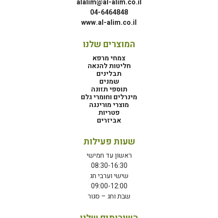
alalim@al-alim.co.il
04-6464848
www.al-alim.co.il
המוצרים שלנו
צמחי מרפא
חליטות להנאה
תבלינים
שמנים
תוספי תזונה
מינרלים וחומרי גלם
מוצרי מורינגה
פטריות
אביזרים
שעות פעילות
ראשון עד חמישי
08:30-16:30
שישי וערבי חג
09:00-12:00
שבת וחג – סגור