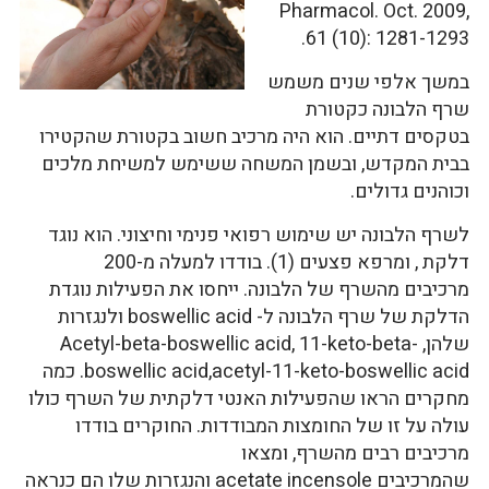
Pharmacol. Oct. 2009,
61 (10): 1281-1293.
במשך אלפי שנים משמש
שרף הלבונה כקטורת
בטקסים דתיים. הוא היה מרכיב חשוב בקטורת שהקטירו
בבית המקדש, ובשמן המשחה ששימש למשיחת מלכים
וכוהנים גדולים.
לשרף הלבונה יש שימוש רפואי פנימי וחיצוני. הוא נוגד
דלקת , ומרפא פצעים (1). בודדו למעלה מ-200
מרכיבים מהשרף של הלבונה. ייחסו את הפעילות נוגדת
הדלקת של שרף הלבונה ל- boswellic acid ולנגזרות
שלהן, Acetyl-beta-boswellic acid, 11-keto-beta-
boswellic acid,acetyl-11-keto-boswellic acid. כמה
מחקרים הראו שהפעילות האנטי דלקתית של השרף כולו
עולה על זו של החומצות המבודדות. החוקרים בודדו
מרכיבים רבים מהשרף, ומצאו
שהמרכיבים acetate incensole והנגזרות שלו הם כנראה