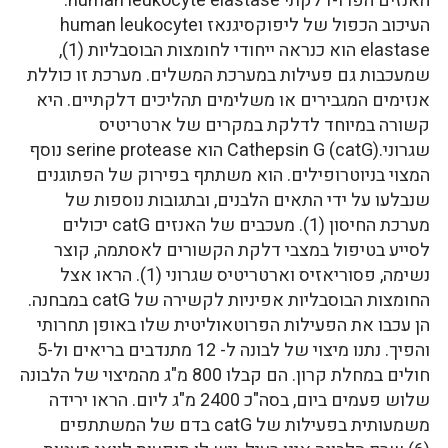
האנזים הפרו-דלקתי human leukocyte elastase.
העיכוב הכפול של ליפוקסיגנאז וhuman leukocyte
elastase הוא כנראה ייחודי לחומצות הבוסבליות (1),
שמעכבות גם פעילות במערכת המשלים. מערכת זו כוללת
אנזימים המגבירים או משלימים תהליכים דלקתיים. היא
קשורה במיוחד לדלקת במקרים של ארטריטיס
שגרוני.Cathepsin G (catG) הוא serine protease נוסף
המצוי בניוטרופילים. הוא משתתף בפירוק של הפתוגנים
שנבלעו על ידי התאים הלבנים, ובתגובות נוספות של
מערכת החיסון (1). מעכבים של האנזים catG יכולים
לסייע בטיפול במצבי דלקת הקשורים לאסתמה, קוצר
נשימה, פסוריאזיס וארטריטיס שגרוני (1). הראו אצל
החומצות הבוסבליות אפיניות לקשירה של catG במבחנה.
הן עכבו את הפעילות הפרוטאוליטית שלו באופן תחרותי
והפיך. נתנו מיצוי של לבונה ל- 12 מתנדבים בריאים ול-5
חולים במחלת קרון. הם קבלו 800 מ"ג מהמיצוי של הלבונה
שלוש פעמים ביום, בסה"כ 2400 מ"ג ליום. הראו ירידה
משמעותית בפעילות של catG בדם של המשתתפים