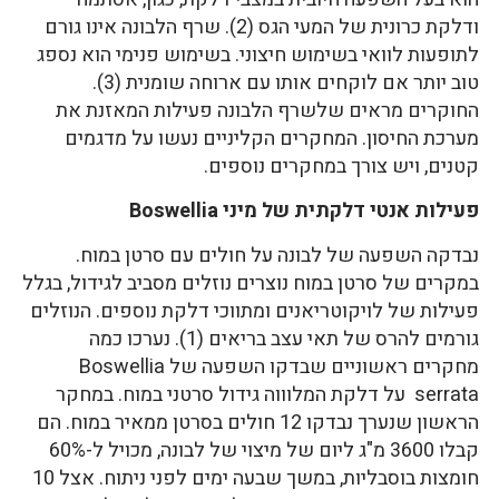
ודלקת כרונית של המעי הגס (2). שרף הלבונה אינו גורם
לתופעות לוואי בשימוש חיצוני. בשימוש פנימי הוא נספג
טוב יותר אם לוקחים אותו עם ארוחה שומנית (3).
החוקרים מראים שלשרף הלבונה פעילות המאזנת את
מערכת החיסון. המחקרים הקליניים נעשו על מדגמים
קטנים, ויש צורך במחקרים נוספים.
פעילות אנטי דלקתית של מיני Boswellia
נבדקה השפעה של לבונה על חולים עם סרטן במוח.
במקרים של סרטן במוח נוצרים נוזלים מסביב לגידול, בגלל
פעילות של לויקוטריאנים ומתווכי דלקת נוספים. הנוזלים
גורמים להרס של תאי עצב בריאים (1). נערכו כמה
מחקרים ראשוניים שבדקו השפעה של Boswellia
serrata על דלקת המלוווה גידול סרטני במוח. במחקר
הראשון שנערך נבדקו 12 חולים בסרטן ממאיר במוח. הם
קבלו 3600 מ"ג ליום של מיצוי של לבונה, מכויל ל-60%
חומצות בוסבליות, במשך שבעה ימים לפני ניתוח. אצל 10