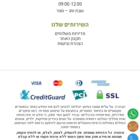
09:00-12:00
שבת וחג – סגור
השירותים שלנו
מדיניות משלוחים
תקנון האתר
הצהרת נגישות
הבהרה: על עלים עושה כמיטב יכולתה להגיש לכם את המידע באתר במאמרים
מקצועיים או בתיאור המוצרים, בהתבסס על שימוש מסורתי, ו/או מחקרים
מודרניים, נטורופתיה והרבליזם. נבהיר למען הסר ספק, כי מידע זה אינו מהווה
ואינו מחליף המלצה רפואית מוסמכת. על נשים בהיריון ומיניקות, ילדים, אנשים
החולים במחלות כרוניות והנוטלים תרופות מרשם להיוועץ ברופא לפני השימוש
בתוספי תזונה.
אזהרה: כל הזכויות שמורות. אין להעתיק, לצטט, לצלם, או להפיץ טקסט,
תמונות או מידע תוכן אחר מתוך האתר ללא אזכור מקורו או ללא קבלת