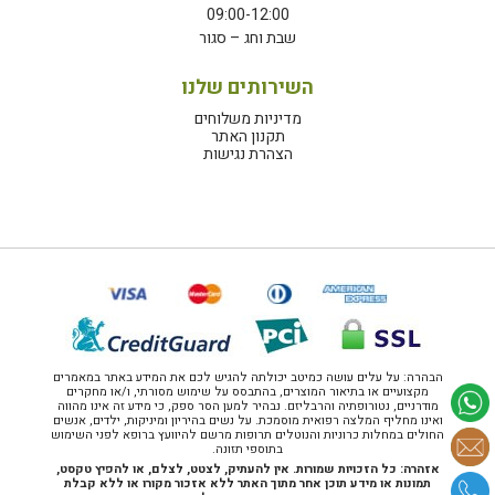
09:00-12:00
שבת וחג – סגור
השירותים שלנו
מדיניות משלוחים
תקנון האתר
הצהרת נגישות
הבהרה: על עלים עושה כמיטב יכולתה להגיש לכם את המידע באתר במאמרים
מקצועיים או בתיאור המוצרים, בהתבסס על שימוש מסורתי, ו/או מחקרים
מודרניים, נטורופתיה והרבליזם. נבהיר למען הסר ספק, כי מידע זה אינו מהווה
ואינו מחליף המלצה רפואית מוסמכת. על נשים בהיריון ומיניקות, ילדים, אנשים
החולים במחלות כרוניות והנוטלים תרופות מרשם להיוועץ ברופא לפני השימוש
בתוספי תזונה.
אזהרה: כל הזכויות שמורות. אין להעתיק, לצטט, לצלם, או להפיץ טקסט,
תמונות או מידע תוכן אחר מתוך האתר ללא אזכור מקורו או ללא קבלת