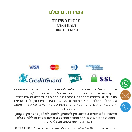
השירותים שלנו
מדיניות משלוחים
תקנון האתר
הצהרת נגישות
הבהרה: על עלים עושה כמיטב יכולתה להגיש לכם את המידע באתר במאמרים
מקצועיים או בתיאור המוצרים, בהתבסס על שימוש מסורתי, ו/או מחקרים
מודרניים, נטורופתיה והרבליזם. נבהיר למען הסר ספק, כי מידע זה אינו מהווה
ואינו מחליף המלצה רפואית מוסמכת. על נשים בהיריון ומיניקות, ילדים, אנשים
החולים במחלות כרוניות והנוטלים תרופות מרשם להיוועץ ברופא לפני השימוש
בתוספי תזונה.
אזהרה: כל הזכויות שמורות. אין להעתיק, לצטט, לצלם, או להפיץ טקסט,
תמונות או מידע תוכן אחר מתוך האתר ללא אזכור מקורו או ללא קבלת
רשות מפורשת בכתב מבעלי אתר זה.
כתום בניית
כל זכויות שמורות ©
על עלים – מרכז לצמחי מרפא
. נבנה ע"י