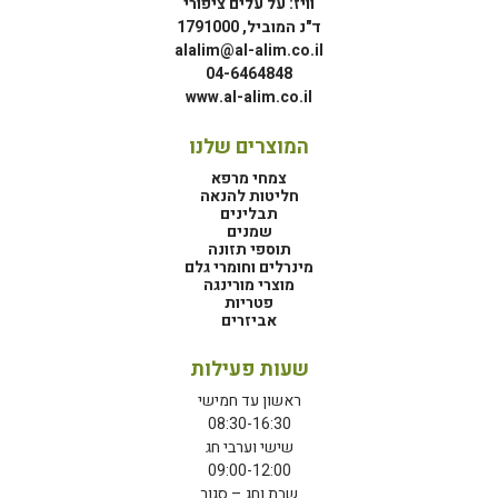
וויז: על עלים ציפורי
ד"נ המוביל, 1791000
alalim@al-alim.co.il
04-6464848
www.al-alim.co.il
המוצרים שלנו
צמחי מרפא
חליטות להנאה
תבלינים
שמנים
תוספי תזונה
מינרלים וחומרי גלם
מוצרי מורינגה
פטריות
אביזרים
שעות פעילות
ראשון עד חמישי
08:30-16:30
שישי וערבי חג
09:00-12:00
שבת וחג – סגור