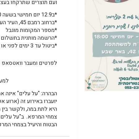
ועם תוצרים שתרקחו בעצמ
*ב12.9 יום חמישי בשעה 18:00
*ברחוב רמבם 45, העיר העתיקה באר שבע
*מספר המקומות מוגבל
*הרשמה מותנית בתשלום
*ביטול עד 3 ימים לפני או במכירת כרטיס
לפרטים ומעבר וואטסאפ – אמילי
למעב
הבהרה: "על עלים" אינה א
יועברו באירוע זה (ארוע א
היא לתת במה, ולקשר בין 
צמחי המרפא. ב"על עלים
הבטוח והיעיל בצמחי המרפ