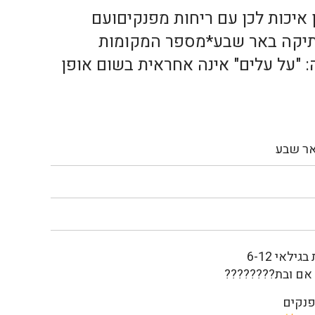
בת???????? זמן איכות לכן עם ריחות מפנקיםועם
שעה 18:00*ברחוב רמבם 45, העיר העתיקה באר שבע*מספר המקומות
או במכירת כרטיס הבהרה: "על עלים" אינה אחראית בשום אופן
לאי 6-12
אם ובת????????
פנקים