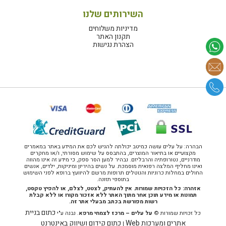
השירותים שלנו
מדיניות משלוחים
תקנון האתר
הצהרת נגישות
הבהרה: על עלים עושה כמיטב יכולתה להגיש לכם את המידע באתר במאמרים
מקצועיים או בתיאור המוצרים, בהתבסס על שימוש מסורתי, ו/או מחקרים
מודרניים, נטורופתיה והרבליזם. נבהיר למען הסר ספק, כי מידע זה אינו מהווה
ואינו מחליף המלצה רפואית מוסמכת. על נשים בהיריון ומיניקות, ילדים, אנשים
החולים במחלות כרוניות והנוטלים תרופות מרשם להיוועץ ברופא לפני השימוש
בתוספי תזונה.
אזהרה: כל הזכויות שמורות. אין להעתיק, לצטט, לצלם, או להפיץ טקסט,
תמונות או מידע תוכן אחר מתוך האתר ללא אזכור מקורו או ללא קבלת
רשות מפורשת בכתב מבעלי אתר זה.
כתום בניית
כל זכויות שמורות ©
על עלים – מרכז לצמחי מרפא
. נבנה ע"י
אתרים ומערכות Web
כתום קידום ושיווק באינטרנט
|