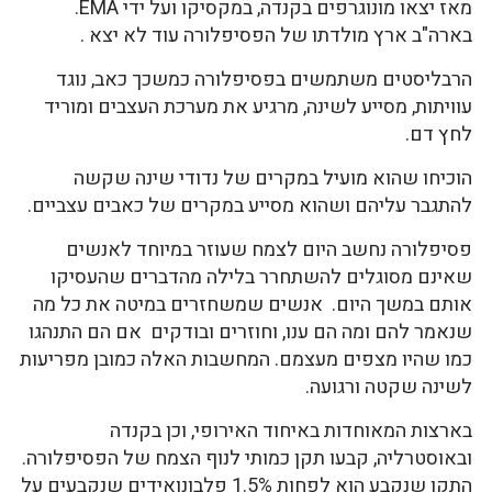
מאז יצאו מונוגרפים בקנדה, במקסיקו ועל ידי EMA.
בארה"ב ארץ מולדתו של הפסיפלורה עוד לא יצא .
הרבליסטים משתמשים בפסיפלורה כמשכך כאב, נוגד
עוויתות, מסייע לשינה, מרגיע את מערכת העצבים ומוריד
לחץ דם.
הוכיחו שהוא מועיל במקרים של נדודי שינה שקשה
להתגבר עליהם ושהוא מסייע במקרים של כאבים עצביים.
פסיפלורה נחשב היום לצמח שעוזר במיוחד לאנשים
שאינם מסוגלים להשתחרר בלילה מהדברים שהעסיקו
אותם במשך היום. אנשים שמשחזרים במיטה את כל מה
שנאמר להם ומה הם ענו, וחוזרים ובודקים אם הם התנהגו
כמו שהיו מצפים מעצמם. המחשבות האלה כמובן מפריעות
לשינה שקטה ורגועה.
בארצות המאוחדות באיחוד האירופי, וכן בקנדה
ובאוסטרליה, קבעו תקן כמותי לנוף הצמח של הפסיפלורה.
התקן שנקבע הוא לפחות 1.5% פלבונואידים שנקבעים על