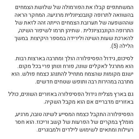
המשתתפים קבלו את הפורמולה של שלושת הצמחים
בהשוואה לתרופה קונבנציונלית מרגיעה. המחקר הראה
שההשפעה של תערובת הצמחים הייתה זהה לזאת של
התרופה הקונבנציונלית . שתיהן תרמו לשיפור השינה,
להארכת שעות השינה ולירידה במספר היקיצות במשך
הלילה (5).
לסיכום, גידול הפסיפלורה הולך ומתרבה בארצות רבות.
הוא מתרגל לאקלים שונה, פורח ונותן פרי בכל מקום.
ישנם מקומות שהצמח מתחיל להתנהג כצמח פולש. הוא
מתרבה במהירות רבה ותופש שטחים חדשים.
גם בארץ מצליח גידול הפסיפלורה באזורים השונים, כולל
באזורים מדבריים אם הוא מקבל השקיה.
הפסיפלורה התקבל כצמח המסייע לשינה טובה, מרגיע,
מומלץ במקרים של הפרעות של קשב וריכוז. הוא חסר
רעילות ומתאים לשימוש לילדים ולמבוגרים.