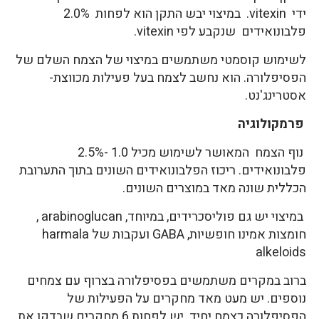
ידי vitexin. במיצוי יבש התקן הוא לפחות 2.0%
פלבונואידים שנקבע לפי vitexin.
לשימוש קוסמטי משתמשים במיצוי של הצמח השלם של
הפסיפלורה. הוא נחשב לצמח בעל פעילות מכווצת-
אסטרינג'נט.
פרמקולוגיה
נוף הצמח המאושר לשימוש מכיל 1.0 -2.5%
פלבונואידים. ריכוז הפלבונואידים השונים בתוך התערובת
הכללית שונה מאד במוצרים השונים.
במיצוי יש גם פוליסכרידים, במיוחד, arabinoglucan ,
חומצות אמינו חופשיות, GABA ועקבות של harmala
alkeloids
ברוב במקרים משתמשים בפסיפלורה בצרוף עם צמחים
נוספים. יש מעט מאד מחקרים על הפעילות של
הפסיפלורה כצמח יחיד. יש לפחות 6 מחקרים שבדקו את