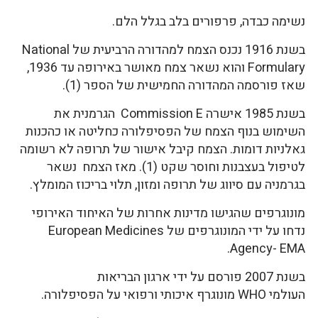
נשימה כבדה, פרפורים בלב בגלל הלם.
בשנת 1916 נכנס הצמח למהדורה הרביעית של National
Formulary והוא נשאר צמח מאושר באירופה עד 1936,
שאז פורסמה המהדורה החמישית של הספר (1).
בשנת 1985 אישרה Commission E הגרמנית את
השימוש בנוף הצמח של הפסיפלורה כחליטה או כהכנות
גאלניות דומות. הצמח קיבל אישור של תרופה לא רשומה
לטיפול בעצבנות וחוסר שקט (1). מאז הצמח נשאר
בגרמניה עם סיווג של תרופה ומזון, תלוי בריכוז המומלץ.
מונוגרפים שהגישו מדינות אחרות של האיחוד האירופי
נדחו על ידי המונוגרפים של European Medicines
Agency- EMA.
בשנת 2007 פורסם על ידי ארגון הבריאות
העולמי WHO מונוגרף איכותי ורפואי על הפסיפלורה.