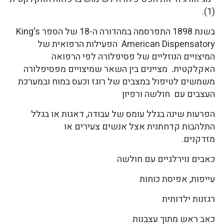
(1).
בשנת 1898 התפרסמה במהדורה ה-18 של הספר King's
American Dispensatory הפעילות הרפואית של
המיצויים הנוזליים של פסיפלורה לפי הרפואה
האקלקטית. מציינים בין השאר שמיצויים מפסיפלורה
משמשים לטיפול במצבים של רוגז וכעס במוח ובמערכת
העצבים עם חולשה ורפיון
הפרעות שינה בגלל עומס של עבודה, דאגות או בגלל
התלהבות קדחתנית אצל אנשים צעירים או
מזדקנים.
כאבים נוירלגיים עם חולשה
עייפות, אפיסת כוחות
רגזנות ילדותית
כאב ראש מתוך עצבנות