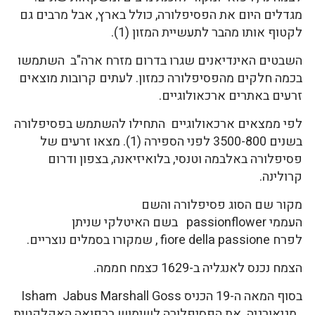
מגדלים היום את הפסיפלורה, כולל בארץ, אבל מרבים גם
לקטוף אותו מהבר לתעשיית המזון (1).
השבטים האינדיאנים שגרו בדרום מזרח ארה"ב השתמשו
בכמה חלקים מהפסיפלורה כמזון. לעתים קרובות מוצאים
זרעים באתרים ארכאולוגיים.
לפי ממצאים ארכאולוגיים התחילו להשתמש בפסיפלורה
בשנים 3500-800 לפני הספירה (1). מצאו זרעים של
פסיפלורה באלבמה וטנסי, בלואיזיאנה, בצפון ודרום
קרולינה.
מקור שם הסוג פסיפלורה והשם
העממי passionflower בשם האיטלקי שניתן
לפרח fiore della passione , שמקורו בסמלים נוצריים.
הצמח נכנס לאנגליה ב-1629 כצמח חממה.
בסוף המאה ה-19 הכניס Isham Jabus Marshall Goss
מגיאורגיה את הפסיפלורה לשימוש ברפואה האקלקטית