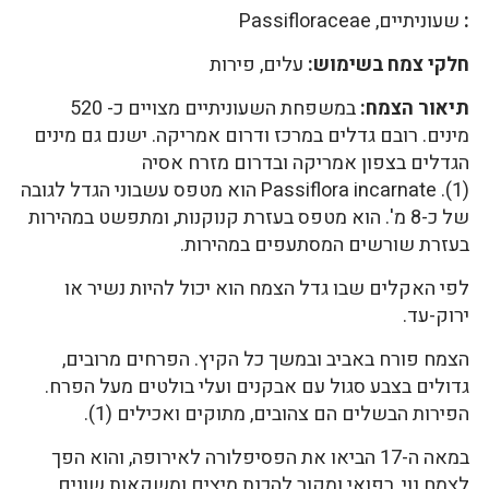
:
שעוניתיים, Passifloraceae
חלקי צמח בשימוש:
עלים, פירות
תיאור הצמח:
במשפחת השעוניתיים מצויים כ- 520
מינים. רובם גדלים במרכז ודרום אמריקה. ישנם גם מינים
הגדלים בצפון אמריקה ובדרום מזרח אסיה
(1). Passiflora incarnate הוא מטפס עשבוני הגדל לגובה
של כ-8 מ'. הוא מטפס בעזרת קנוקנות, ומתפשט במהירות
בעזרת שורשים המסתעפים במהירות.
לפי האקלים שבו גדל הצמח הוא יכול להיות נשיר או
ירוק-עד.
הצמח פורח באביב ובמשך כל הקיץ. הפרחים מרובים,
גדולים בצבע סגול עם אבקנים ועלי בולטים מעל הפרח.
הפירות הבשלים הם צהובים, מתוקים ואכילים (1).
במאה ה-17 הביאו את הפסיפלורה לאירופה, והוא הפך
לצמח נוי, רפואי ומקור להכנת מיצים ומשקאות שונים.