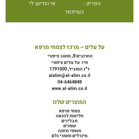
הפריט אינו זמין במלאי הודיעו לי
כשיחזור
על עלים – מרכז לצמחי מרפא
החרובים 8, מושב ציפורי
וויז: על עלים ציפורי
ד"נ המוביל, 1791000
alalim@al-alim.co.il
04-6464848
www.al-alim.co.il
המוצרים שלנו
צמחי מרפא
חליטות להנאה
תבלינים
שמנים
תוספי תזונה
מינרלים וחומרי גלם