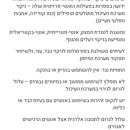
ידועה בספרות בפעילות האנטי-פרזיטית שלה – ניקוי
מערכת העיכול מתולעים וטפילים (כמו קנדידה, אמבות
ותולעי מעיים).
נחשבת לנוגדת חמצון, אנטי-פטרייתית, אנטי-בקטריאלית
ומסייעת בניקוי רעלים מהגוף.
לעיתים משולבת בפורמולות לניקוי כבד, עור, ולשיפור
תפקוד מערכת החיסון.
התוויות נגד: אין להשתמש בהריון או בהנקה.
לא מומלץ לשימוש ממושך או במינונים גבוהים – עלול
לגרום לגירוי במערכת העיכול.
יש לנקוט זהירות בשימוש באנשים עם בעיות כבד או
כליות.
עלול לגרום לתגובה אלרגית אצל אנשים הרגישים
לאגוזים.